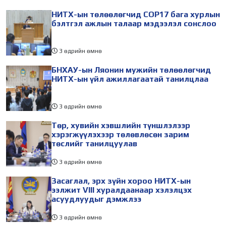
НИТХ-ын төлөөлөгчид COP17 бага хурлын
бэлтгэл ажлын талаар мэдээлэл сонслоо
3 өдрийн өмнө
БНХАУ-ын Ляонин мужийн төлөөлөгчид
НИТХ-ын үйл ажиллагаатай танилцлаа
3 өдрийн өмнө
Төр, хувийн хэвшлийн түншлэлээр
хэрэгжүүлэхээр төлөвлөсөн зарим
төслийг танилцуулав
3 өдрийн өмнө
Засаглал, эрх зүйн хороо НИТХ-ын
ээлжит VIII хуралдаанаар хэлэлцэх
асуудлуудыг дэмжлээ
3 өдрийн өмнө