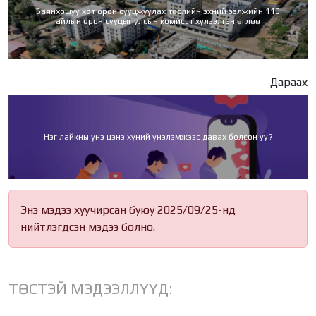
Баянхошуу хот орон сууцжуулах төслийн эхний ээлжийн 110
айлын орон сууцыг улсын комисст хүлээлгэн өглөө
Дараах
Нэг лайкны үнэ цэнэ хүний үнэлэмжээс давах болсон уу?
Энэ мэдээ хуучирсан буюу 2025/09/25-нд
нийтлэгдсэн мэдээ болно.
ТӨСТЭЙ МЭДЭЭЛЛҮҮД: