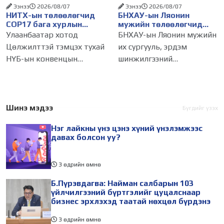
Ээнээ
2026/08/07
Ээнээ
2026/08/07
НИТХ-ын төлөөлөгчид
БНХАУ-ын Ляонин
COP17 бага хурлын
мужийн төлөөлөгчид
бэлтгэл ажлын талаар
НИТХ-ын үйл
Улаанбаатар хотод
БНХАУ-ын Ляонин мужийн
мэдээлэл сонслоо
ажиллагаатай
Цөлжилттэй тэмцэх тухай
их сургууль, эрдэм
танилцлаа
НҮБ-ын конвенцын
шинжилгээний
Талуудын 17 дугаар бага
байгууллагын эрдэмтэн,
хурал (COP17) 2026 оны 08
судлаач, оюутнууд болон
дугаар сарын 17-28-ны
залуу бизнес эрхлэгчдийн
өдөр зохион
төлөөлөгчид Монгол
Шинэ мэдээ
Бүгдийг үзэх
байгуулагдана. Үүнтэй
Улсад хийж буй танилцах
Нэг лайкны үнэ цэнэ хүний үнэлэмжээс
холбогдуулан Нийслэлийн
айлчлалынхаа хүрээнд
давах болсон уу?
3 өдрийн өмнө
Б.Пүрэвдагва: Найман салбарын 103
үйлчилгээний бүртгэлийг цуцалснаар
бизнес эрхлэхэд таатай нөхцөл бүрдэнэ
3 өдрийн өмнө