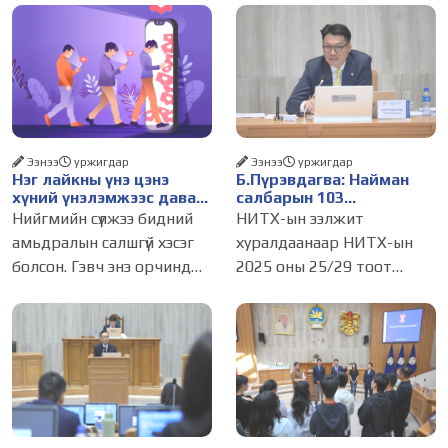
Ээнээ
уржигдар
Ээнээ
уржигдар
Нэг лайкны үнэ цэнэ
Б.Пүрэвдагва: Найман
хүний үнэлэмжээс давах
салбарын 103
болсон уу?
үйлчилгээний
Нийгмийн сүлжээ бидний
НИТХ-ын ээлжит
бүртгэлийг цуцалснаар
амьдралын салшгүй хэсэг
хуралдаанаар НИТХ-ын
бизнес эрхлэхэд таатай
болсон. Гэвч энэ орчинд
2025 оны 25/29 тоот
нөхцөл бүрдэнэ
хүмүүсийн үнэлэмж, амжилт,
тогтоолоор батлагдсан
тэр ч байтугай хүний үнэ
журмын зарим хэсгийг
цэнийг хүртэл лайк, шэйр,
хүчингүй болгож,
дагагчийн тоогоор
зөвшөөрлийн шинжтэй
хэмжих хандлага газар
103 бүртгэлээс нийслэлийн
авч
бизнес эрхлэгчдийг