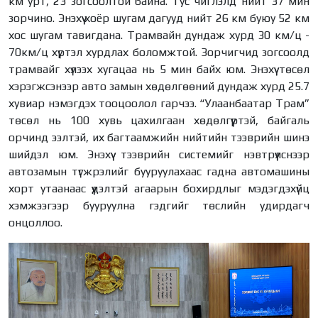
км урт, 23 зогсоолтой байна. Тус чиглэлд нийт 37 мин
зорчино. Энэхүү хоёр шугам дагууд нийт 26 км буюу 52 км
хос шугам тавигдана. Трамвайн дундаж хурд 30 км/ц -
70км/ц хүртэл хурдлах боломжтой. Зорчигчид зогсоолд
трамвайг хүлээх хугацаа нь 5 мин байх юм. Энэхүү төсөл
хэрэгжсэнээр авто замын хөдөлгөөний дундаж хурд 25.7
хувиар нэмэгдэх тооцоолол гарчээ. “Улаанбаатар Трам”
төсөл нь 100 хувь цахилгаан хөдөлгүүртэй, байгаль
орчинд ээлтэй, их багтаамжийн нийтийн тээврийн шинэ
шийдэл юм. Энэхүү тээврийн системийг нэвтрүүлснээр
автозамын түгжрэлийг бууруулахаас гадна автомашины
хорт утаанаас үүдэлтэй агаарын бохирдлыг мэдэгдэхүйц
хэмжээгээр бууруулна гэдгийг төслийн удирдагч
онцоллоо.