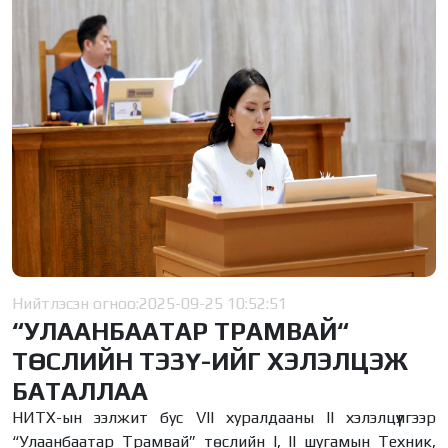
Нийтлэсэн огноо:
2025-09-25 10:52:51
“УЛААНБААТАР ТРАМВАЙ“
ТӨСЛИЙН ТЭЗҮ-ИЙГ ХЭЛЭЛЦЭЖ
БАТАЛЛАА
НИТХ-ын ээлжит бус VII хуралдааны II хэлэлцүүлгээр
“Улаанбаатар Трамвай” төслийн I, II шугамын Техник,