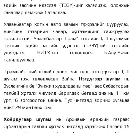
эдийн засгийн үндэслэл (ТЭЗҮ)-ийг хэлэлцэж, олонхын
саналаар дэмжиж баталлаа.
Улаанбаатар хотын авто замын түгжрэлийг бууруулах,
нийтийн тээврийн чанар, хүртээмжийг сайжруулах
зорилготой “Улаанбаатар Трам” төслийн I, II шугамын
Техник, эдийн засгийн үндэслэл (ТЭЗҮ)-ийг төслийн
удирдагч, НИТХ-ын төлөөлөгч Б.Ану-Үжин
танилцууллаа.
Трамвайг нийслэлийн хоёр чиглэлд нэвтрүүлэхээр I, II
шугам гэж төлөвлөсөн байна.
Нэгдүгээр шугам
нь
Зуслангийн бүс “Зунжин худалдааны төв”-өөс Сүхбаатарын
талбай хүртэлх чиглэлд баригдах бөгөөд энэ нь 11 км
урт,16 зогсоолтой байна. Тус чиглэлд зорчих хугацаа
нийт 29 мин байх юм.
Хоёрдугаар шугам
нь Архивын ерөнхий газраас
Сүхбаатарын талбай хүртэлх чиглэлд хэрэгжих бөгөөд 15