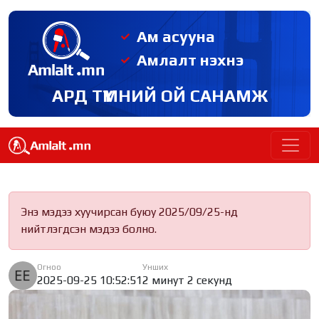
Ам асууна
Амлалт нэхнэ
АРД ТҮМНИЙ ОЙ САНАМЖ
Энэ мэдээ хуучирсан буюу 2025/09/25-нд
нийтлэгдсэн мэдээ болно.
Огноо
Унших
2025-09-25 10:52:51
2 минут 2 секунд