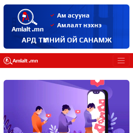
Ам асууна
Амлалт нэхнэ
АРД ТҮМНИЙ ОЙ САНАМЖ