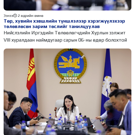
Ээнээ
2 өдрийн өмнө
Төр, хувийн хэвшлийн түншлэлээр хэрэгжүүлэхээр
төлөвлөсөн зарим төслийг танилцуулав
Нийслэлийн Иргэдийн Төлөөлөгчдийн Хурлын ээлжит
VIII хуралдаан наймдугаар сарын 06-ны өдөр болохтой