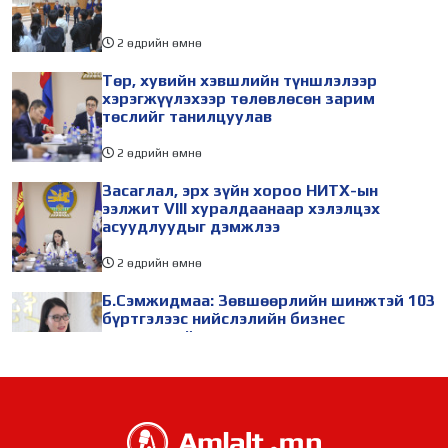
2 өдрийн өмнө
Төр, хувийн хэвшлийн түншлэлээр
хэрэгжүүлэхээр төлөвлөсөн зарим
төслийг танилцуулав
2 өдрийн өмнө
Засаглал, эрх зүйн хороо НИТХ-ын
ээлжит VIII хуралдаанаар хэлэлцэх
асуудлуудыг дэмжлээ
2 өдрийн өмнө
Б.Сэмжидмаа: Зөвшөөрлийн шинжтэй 103
бүртгэлээс нийслэлийн бизнес
эрхлэгчдийг чөлөөллөө
2 өдрийн өмнө
ТБХ 67 асуудал хэлэлцэж, нийслэлийн
төсвийн талаарх ерөнхий хяналтын
сонсгол зохион байгуулсан байна