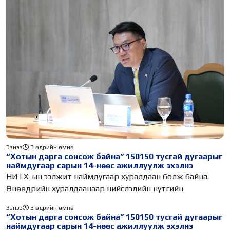
Ээнээ
3 өдрийн өмнө
“Хотын дарга сонсож байна” 150150 тусгай дугаарыг
наймдугаар сарын 14-нөөс ажиллуулж эхэлнэ
НИТХ-ын ээлжит наймдугаар хуралдаан болж байна.
Өнөөдрийн хуралдаанаар нийслэлийн нутгийн
Ээнээ
3 өдрийн өмнө
“Хотын дарга сонсож байна” 150150 тусгай дугаарыг
наймдугаар сарын 14-нөөс ажиллуулж эхэлнэ