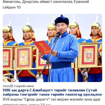
Өмнөговь, Дундговь аймагт ажиллалаа. Ерөнхий
сайдын 10
Ээнээ
3 өдрийн өмнө
УИХ-ын дарга С.Бямбацогт төрийг төлөөлөн Сутай
хайрхны тэнгэрийг тахих төрийн тахилгад оролцлоо
XVII жарны “Сүрээр дарагч” гал морин жилийн зуны адаг
хөхөгчин хонь сарын 23-ны