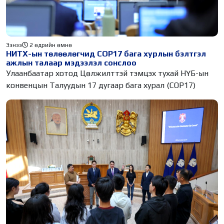
Ээнээ
2 өдрийн өмнө
НИТХ-ын төлөөлөгчид COP17 бага хурлын бэлтгэл
ажлын талаар мэдээлэл сонслоо
Улаанбаатар хотод Цөлжилттэй тэмцэх тухай НҮБ-ын
конвенцын Талуудын 17 дугаар бага хурал (COP17)