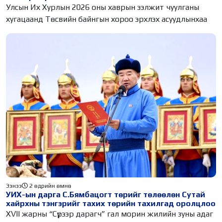
байгуулсан байна
Улсын Их Хурлын 2026 оны хаврын ээлжит чуулганы
хугацаанд Төсвийн байнгын хороо эрхлэх асуудлынхаа
Ээнээ
2 өдрийн өмнө
УИХ-ын дарга С.Бямбацогт төрийг төлөөлөн Сутай
хайрхны тэнгэрийг тахих төрийн тахилгад оролцлоо
XVII жарны “Сүрээр дарагч” гал морин жилийн зуны адаг