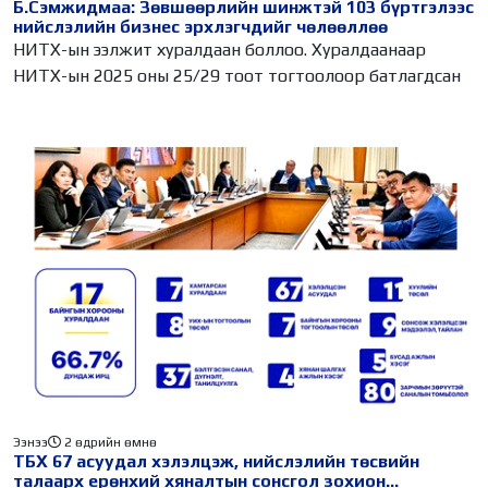
Б.Сэмжидмаа: Зөвшөөрлийн шинжтэй 103 бүртгэлээс
нийслэлийн бизнес эрхлэгчдийг чөлөөллөө
НИТХ-ын ээлжит хуралдаан боллоо. Хуралдаанаар
НИТХ-ын 2025 оны 25/29 тоот тогтоолоор батлагдсан
Ээнээ
2 өдрийн өмнө
ТБХ 67 асуудал хэлэлцэж, нийслэлийн төсвийн
талаарх ерөнхий хяналтын сонсгол зохион