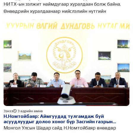
НИТХ-ын ээлжит наймдугаар хуралдаан болж байна.
Өнөөдрийн хуралдаанаар нийслэлийн нутгийн
Ээнээ
3 өдрийн өмнө
Н.Номтойбаяр: Аймгуудад тулгамдаж буй
асуудлуудыг долоо хоног бүр Засгийн газрын
хуралдаанд танилцуулж, шийдвэрлүүлнэ
Монгол Улсын Шадар сайд Н.Номтойбаяр өнөөдөр