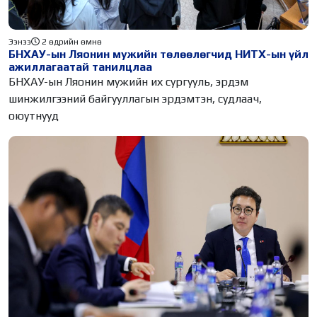
Ээнээ
2 өдрийн өмнө
БНХАУ-ын Ляонин мужийн төлөөлөгчид НИТХ-ын үйл
ажиллагаатай танилцлаа
БНХАУ-ын Ляонин мужийн их сургууль, эрдэм
шинжилгээний байгууллагын эрдэмтэн, судлаач,
оюутнууд