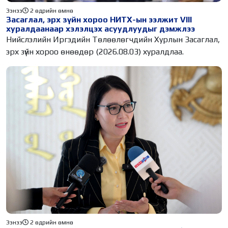
Ээнээ
2 өдрийн өмнө
Засаглал, эрх зүйн хороо НИТХ-ын ээлжит VIII
хуралдаанаар хэлэлцэх асуудлуудыг дэмжлээ
Нийслэлийн Иргэдийн Төлөөлөгчдийн Хурлын Засаглал,
эрх зүйн хороо өнөөдөр (2026.08.03) хуралдлаа.
Ээнээ
2 өдрийн өмнө