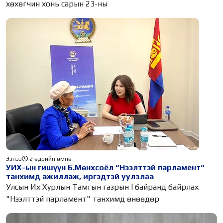
хөхөгчин хонь сарын 23-ны
Ээнээ
2 өдрийн өмнө
УИХ-ын гишүүн Б.Мөнхсоёл “Нээлттэй парламент“
танхимд ажиллаж, иргэдтэй уулзлаа
Улсын Их Хурлын Тамгын газрын I байранд байрлах
"Нээлттэй парламент" танхимд өнөөдөр