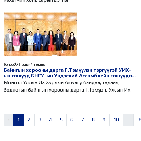
Ээнээ
3 өдрийн өмнө
Байнгын хорооны дарга Г.Тэмүүлэн тэргүүтэй УИХ-
ын гишүүд БНСУ-ын Үндэсний Ассамблейн гишүүдийг
хүлээн авч уулзав
Монгол Улсын Их Хурлын Аюулгүй байдал, гадаад
бодлогын байнгын хорооны дарга Г.Тэмүүлэн, Улсын Их
‹
1
2
3
4
5
6
7
8
9
10
...
3