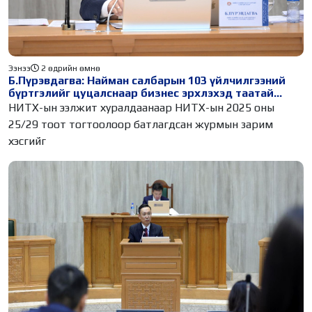
Ээнээ
2 өдрийн өмнө
Б.Пүрэвдагва: Найман салбарын 103 үйлчилгээний
бүртгэлийг цуцалснаар бизнес эрхлэхэд таатай
нөхцөл бүрдэнэ
НИТХ-ын ээлжит хуралдаанаар НИТХ-ын 2025 оны
25/29 тоот тогтоолоор батлагдсан журмын зарим
хэсгийг