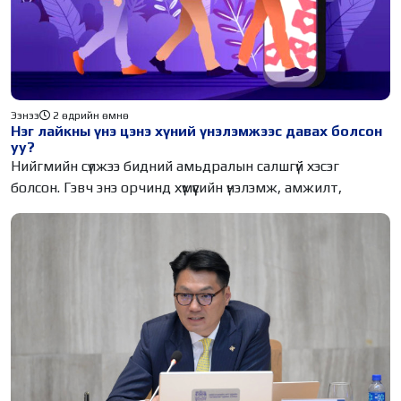
Ээнээ
2 өдрийн өмнө
Нэг лайкны үнэ цэнэ хүний үнэлэмжээс давах болсон
уу?
Нийгмийн сүлжээ бидний амьдралын салшгүй хэсэг
болсон. Гэвч энэ орчинд хүмүүсийн үнэлэмж, амжилт,