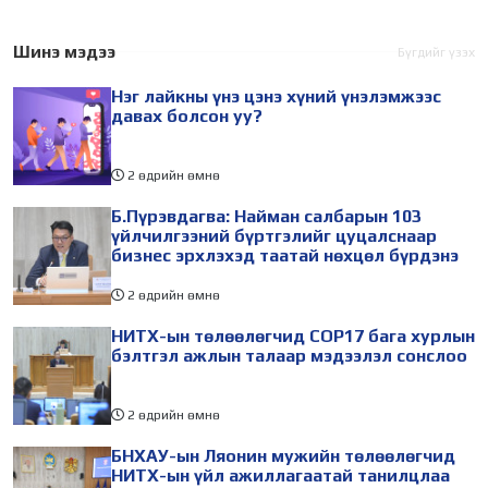
Шинэ мэдээ
Бүгдийг үзэх
Нэг лайкны үнэ цэнэ хүний үнэлэмжээс
давах болсон уу?
2 өдрийн өмнө
Б.Пүрэвдагва: Найман салбарын 103
үйлчилгээний бүртгэлийг цуцалснаар
бизнес эрхлэхэд таатай нөхцөл бүрдэнэ
2 өдрийн өмнө
НИТХ-ын төлөөлөгчид COP17 бага хурлын
бэлтгэл ажлын талаар мэдээлэл сонслоо
2 өдрийн өмнө
БНХАУ-ын Ляонин мужийн төлөөлөгчид
НИТХ-ын үйл ажиллагаатай танилцлаа