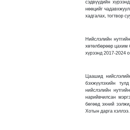
сэдвүүдийн хүрээнд
нөөцийг чадавхжуул
хадгалах, тогтвор с
Нийслэлийн нутгийн
хөтөлбөрөөр цахим б
хүрээнд 2017-2024 о
Цаашид нийслэлийн
бэхжүүлэхийн тулд
нийслэлийн нутгий
нарийвчилсан мэрг
бөгөөд эхний ээлжи
Хотын дарга хэллээ.