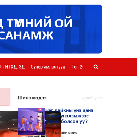
Д ТҮМНИЙ ОЙ
САНАМЖ
йн ИТХД, ЗД
Супер амлалтууд
Топ 20 ААН
Шинэ мэдээ
Бүгдийг үзэх
Нэг лайкны үнэ цэнэ
хүний үнэлэмжээс
давах болсон уу?
14 цагийн өмнө