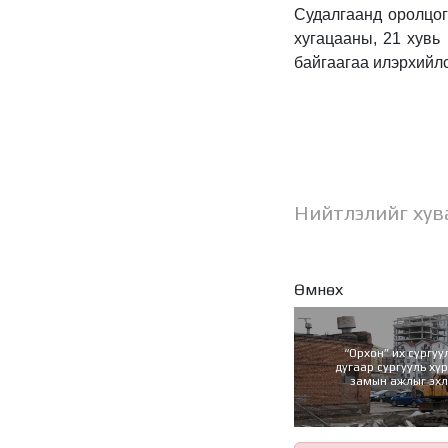
Судалгаанд оролцог
хугацааны, 21 хувь
байгаагаа илэрхийл
Нийтлэлийг хув
Өмнөх
“Орхон” их сургуу
дугаар сургууль хү
замын ажлыг эх