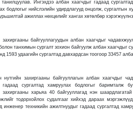
 танилцуулав. Ингэхдээ албан хаагчдыг гадаад сургалта
ах бодлогыг нийслэлийн удирдлагууд онцолж, сургалтын х
уурьшилтай ажиллах нөхцөлийг хангах хөтөлбөр хэрэгжүүлнэ
 захиргааны байгууллагуудын албан хаагчдыг чадавхжуул
олон танхимын сургалт зохион байгуулж албан хаагчдыг су
нд 1593 удаагийн сургалтад давхардсан тоогоор 33457 алба
 нутгийн захиргааны байгууллагын албан хаагчдыг чад
 гадаад сургалтад хамруулах бодлогыг баримталж бу
н захиргааны харьяа 40 байгууллагад нэн шаардлагатай
эжлийг тодорхойлох судалгааг хийхэд дараах мэргэжлүү
д инженер техникийн ажилтнуудыг гадаад сургалтад хамру