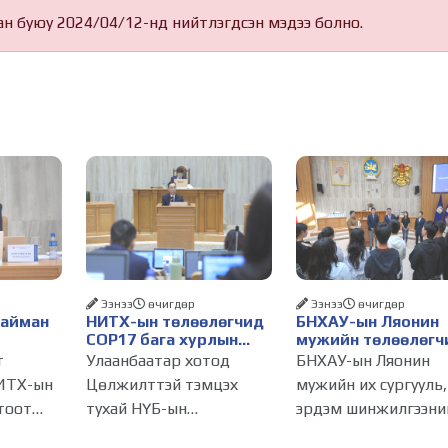
ан буюу 2024/04/12-нд нийтлэгдсэн мэдээ болно.
Ээнээ
өчигдѳр
Ээнээ
өчигдѳр
Найман
НИТХ-ын төлөөлөгчид
БНХАУ-ын Ляонин
COP17 бага хурлын
мужийн төлөөлөгч
бэлтгэл ажлын талаар
НИТХ-ын үйл
т
Улаанбаатар хотод
БНХАУ-ын Ляонин
алснаар
мэдээлэл сонслоо
ажиллагаатай
ИТХ-ын
Цөлжилттэй тэмцэх
мужийн их сургууль,
д
танилцлаа
тоот
тухай НҮБ-ын
эрдэм шинжилгээни
бүрдэнэ
лагдсан
конвенцын Талуудын 17
байгууллагын эрдэм