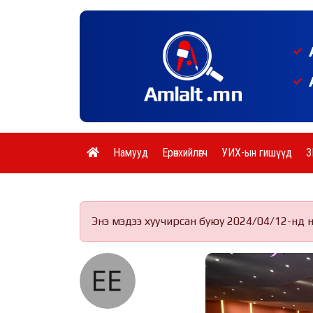
Намууд
Ерөнхийлөгч
УИХ-ын гишүүд
З
Энэ мэдээ хуучирсан буюу 2024/04/12-нд 