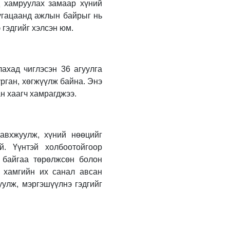
УИХ-ын гишүүн
д хамруулах замаар хүний
Б.Мөнхсоёл “Нээлттэй
угацаанд ажлын байрыг нь
парламент“ танхимд
 гэдгийг хэлсэн юм.
ажиллаж, иргэдтэй
уулзлаа
19 цагийн өмнө
“Хотын дарга сонсож
байна” 150150 тусгай
ахад чиглэсэн 36 агуулга
дугаарыг наймдугаар
рган, хөгжүүлж байна. Энэ
сарын 14-нөөс
н хаагч хамрагджээ.
ажиллуулж эхэлнэ
2 өдрийн өмнө
Н.Номтойбаяр:
Аймгуудад тулгамдаж
буй асуудлуудыг
авхжуулж, хүний нөөцийг
долоо хоног бүр
й. Үүнтэй холбоотойгоор
Засгийн газрын
2 өдрийн өмнө
 байгаа төрөлжсөн болон
хуралдаанд
танилцуулж,
д хамгийн их санал авсан
УИХ-ын дарга
шийдвэрлүүлнэ
С.Бямбацогт төрийг
улж, мэргэшүүлнэ гэдгийг
төлөөлөн Сутай
хайрхны тэнгэрийг
тахих төрийн тахилгад
2 өдрийн өмнө
оролцлоо
Байнгын хорооны