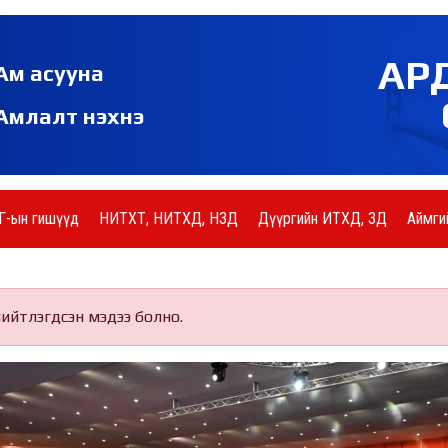
АР
Ам асууна
Амлалт нэхнэ
Г-ын гишүүд
НИТХТ, НИТХД, НЗД
Дүүргийн ИТХД, ЗД
Аймги
нийтлэгдсэн мэдээ болно.