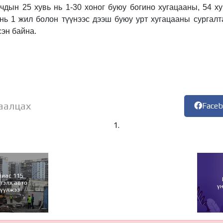
чдын 25 хувь нь 1-30 хоног буюу богино хугацааны, 54 ху
 нь 1 жил болон түүнээс дээш буюу урт хугацааны сургал
сэн байна.
аалцах
Face
лиас 115
ртэлх авто
ү
лүүлжээ