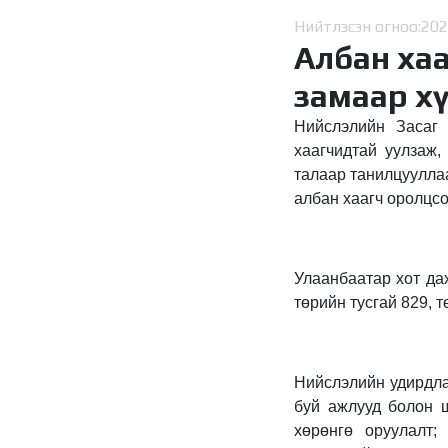
Нийтлэсэн огноо:
202
Албан ха
замаар х
Нийслэлийн Засаг 
хаагчидтай уулзаж,
талаар танилцууллаа
албан хаагч оролцс
Улаанбаатар хот дах
төрийн тусгай 829, 
Нийслэлийн удирдла
буй ажлууд болон ш
хөрөнгө оруулалт;