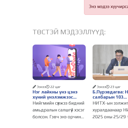
Энэ мэдээ хуучирс
ТӨСТЭЙ МЭДЭЭЛЛҮҮД:
Ээнээ
22 цаг
Ээнээ
23 цаг
Нэг лайкны үнэ цэнэ
Б.Пүрэвдагва: 
хүний үнэлэмжээс
салбарын 103
давах болсон уу?
үйлчилгээний
Нийгмийн сүлжээ бидний
НИТХ-ын ээлжи
бүртгэлийг цуц
амьдралын салшгүй хэсэг
хуралдаанаар Н
бизнес эрхлэхэ
болсон. Гэвч энэ орчинд
2025 оны 25/29 
таатай нөхцөл 
хүмүүсийн үнэлэмж,
тогтоолоор бат