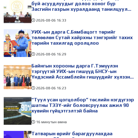
буй асуудлуудыг долоо хоног бүр
Засгийн газрын хуралдаанд танилцуулж,
шийдвэрлүүлнэ
2026-08-06
16:33
УИХ-ын дарга С.Бямбацогт төрийг
төлөөлөн Сутай хайрхны тэнгэрийг тахих
төрийн тахилгад оролцлоо
2026-08-06
16:29
Байнгын хорооны дарга Г.Тэмүүлэн
тэргүүтэй УИХ-ын гишүүд БНСУ-ын
Үндэсний Ассамблейн гишүүдийг хүлээн
авч уулзав
2026-08-06
16:23
“Туул усан цогцолбор” төслийн нэгдүгээр
шатны ТЭЗҮ-ийг боловсруулах ажил 90
хувийн гүйцэтгэлтэй байна
16 минутын өмнө
Татварын өрийг барагдуулахдаа