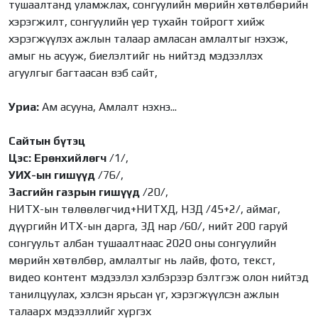
тушаалтанд уламжлах, сонгуулийн мөрийн хөтөлбөрийн
хэрэгжилт, сонгуулийн үер тухайн тойрогт хийж
хэрэгжүүлэх ажлын талаар амласан амлалтыг нэхэж,
амыг нь асууж, биелэлтийг нь нийтэд мэдээллэх
агуулгыг багтаасан вэб сайт,
Уриа:
Ам асууна, Амлалт нэхнэ...
Сайтын бүтэц
Цэс: Ерөнхийлөгч
/1/,
УИХ-ын гишүүд
/76/,
Засгийн газрын гишүүд
/20/,
НИТХ-ын төлөөлөгчид+НИТХД, НЗД /45+2/, аймаг,
дүүргийн ИТХ-ын дарга, ЗД нар /60/, нийт 200 гаруй
сонгуульт албан тушаалтнаас 2020 оны сонгуулийн
мөрийн хөтөлбөр, амлалтыг нь лайв, фото, текст,
видео контент мэдээлэл хэлбэрээр бэлтгэж олон нийтэд
танилцуулах, хэлсэн ярьсан үг, хэрэгжүүлсэн ажлын
талаарх мэдээллийг хүргэх