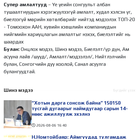
Супер амлалтууд
– Үе үеийн сонгуульт албан
тушаалтнуудын хэрэгжүүлээгүй амлалт, худал хэлсэн үг,
биелээгүй мөрийн хөтөлбөрийг нийтэд мэдээлэх ТОП-20
- Томоохон ААН, хувийн хэвшлийн компаниудын
нийгмийн хариуцлагын амлалтыг нэхэх, биелэлтийг нь
шаардах
Булан:
Онцлох мэдээ, Шинэ мэдээ, Биелэлт/үр дүн, Ам
асууна лайв /шууд/, Амлалт/мэдээлэл/, Нийтлэлчийн
булан, Сонгогчийн дуу хоолой, Санал асуулга
булангуудтай.
Шинэ мэдээ
Бүгдийг үзэх
“Хотын дарга сонсож байна” 150150
тусгай дугаарыг наймдугаар сарын 14-
нөөс ажиллуулж эхэлнэ
2026-08-06
16:40
Н.Номтойбаяр: Аймгуудад тулгамдаж