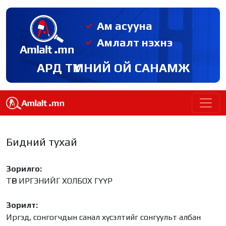
Ам асууна
Амлалт нэхнэ
АРД ТҮМНИЙ ОЙ САНАМЖ
Бидний тухай
Зорилго:
ТӨР ИРГЭНИЙГ ХОЛБОХ ГҮҮР
Зорилт:
​​​​​​​Иргэд, сонгогчдын санал хүсэлтийг сонгуульт албан