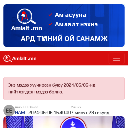
Ам асууна
Амлалт нэхнэ
АРД ТҮМНИЙ ОЙ САНАМЖ
Энэ мэдээ хуучирсан буюу 2024/06/06-нд
нийтлэгдсэн мэдээ болно.
Ангилал
Огноо
Унших
НАМ
2024-06-06 16:40:00
7 минут 28 секунд