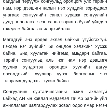
байдлыг төрүүлж сонгуульд оролцогч улс төрийн
нам, нэр дэвшигч нарын нэр хүндийг зориудаар
унагаах сонгуулийн санал хурааж сонгуулийн
дүнд нөлөөлөх гэсэн санаа зорилго бүхий үйлдэл
гэж үзэж байгаагаа илэрхийллээ.
Магадгүй энэ ердөө эхлэл байхыг үгүйсгэхгүй.
Гэхдээ нэг зүйлийг би онцлон хэлэхийг хүсэж
байна. Бид хуультай нийгэмд амьдарч байгаа.
Төрийн сонгуульд аль нэг нам нэр дэвшигч
хуулиа хүндэтгэн оролцож хуулийн дагуу
өрсөлдөхийг хуулиар үүрэг болгосныг энэ
ташрамд дурдахыг хүсэж байна.
Сонгуулийн сурталчилгааны ажил эхлээгүй
байхад АН-ын хэвлэл мэдээлэл Пи Ар багийн үйл
ажиллагааг цалгардуулах эсвэл одоо ямар нэгэн