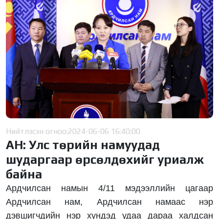
Нийтлэсэн огноо:
2024-06-06 16:40:00
АН: Улс төрийн намуудад
шударгаар өрсөлдөхийг уриалж
байна
Ардчилсан намын 4/11 мэдээллийн цагаар
Ардчилсан нам, Ардчилсан намаас нэр
дэвшигчдийн нэр хүндэд удаа дараа халдсан