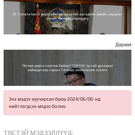
ЗГ: Гепатитын D вирусийн халдвартай иргэдийн эмийн зардлыг
улсын төсвөөс хариуцна
Дараах
“Хотын дарга сонсож байна” 150150 тусгай дугаарыг
наймдугаар сарын 14-нөөс ажиллуулж эхэлнэ
Энэ мэдээ хуучирсан буюу 2024/06/06-нд
нийтлэгдсэн мэдээ болно.
ТӨСТЭЙ МЭДЭЭЛЛҮҮД: