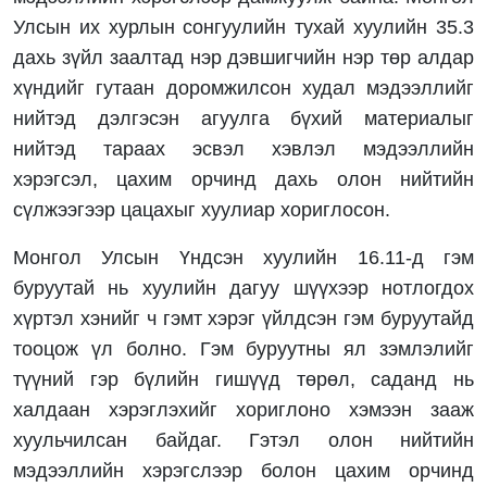
Улсын их хурлын сонгуулийн тухай хуулийн 35.3
дахь зүйл заалтад нэр дэвшигчийн нэр төр алдар
хүндийг гутаан доромжилсон худал мэдээллийг
нийтэд дэлгэсэн агуулга бүхий материалыг
нийтэд тараах эсвэл хэвлэл мэдээллийн
хэрэгсэл, цахим орчинд дахь олон нийтийн
сүлжээгээр цацахыг хуулиар хориглосон.
Монгол Улсын Үндсэн хуулийн 16.11-д гэм
буруутай нь хуулийн дагуу шүүхээр нотлогдох
хүртэл хэнийг ч гэмт хэрэг үйлдсэн гэм буруутайд
тооцож үл болно. Гэм буруутны ял зэмлэлийг
түүний гэр бүлийн гишүүд төрөл, саданд нь
халдаан хэрэглэхийг хориглоно хэмээн зааж
хуульчилсан байдаг. Гэтэл олон нийтийн
мэдээллийн хэрэгслээр болон цахим орчинд