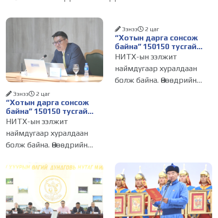
Ээнээ
2 цаг
“Хотын дарга сонсож
байна” 150150 тусгай
дугаарыг наймдугаар
НИТХ-ын ээлжит
сарын 14-нөөс
наймдугаар хуралдаан
ажиллуулж эхэлнэ
болж байна. Өнөөдрийн
хуралдаанаар нийслэлийн
Ээнээ
2 цаг
“Хотын дарга сонсож
нутгийн захиргааны
байна” 150150 тусгай
байгууллага, албан
дугаарыг наймдугаар
НИТХ-ын ээлжит
тушаалтанд 2025, 2026
сарын 14-нөөс
наймдугаар хуралдаан
ажиллуулж эхэлнэ
оны эхний хагас жилийн
болж байна. Өнөөдрийн
байдлаар иргэдээс ирсэн
хуралдаанаар нийслэлийн
өргөдөл,
нутгийн захиргааны
байгууллага, албан
тушаалтанд 2025, 2026
оны эхний хагас жилийн
байдлаар иргэдээс ирсэн