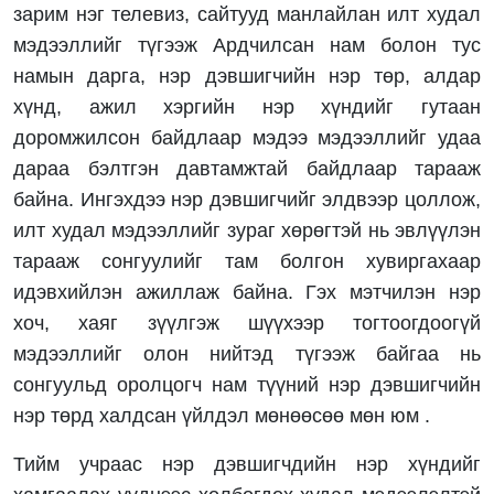
зарим нэг телевиз, сайтууд манлайлан илт худал
мэдээллийг түгээж Ардчилсан нам болон тус
намын дарга, нэр дэвшигчийн нэр төр, алдар
хүнд, ажил хэргийн нэр хүндийг гутаан
доромжилсон байдлаар мэдээ мэдээллийг удаа
дараа бэлтгэн давтамжтай байдлаар тарааж
байна. Ингэхдээ нэр дэвшигчийг элдвээр цоллож,
илт худал мэдээллийг зураг хөрөгтэй нь эвлүүлэн
тарааж сонгуулийг там болгон хувиргахаар
идэвхийлэн ажиллаж байна. Гэх мэтчилэн нэр
хоч, хаяг зүүлгэж шүүхээр тогтоогдоогүй
мэдээллийг олон нийтэд түгээж байгаа нь
сонгуульд оролцогч нам түүний нэр дэвшигчийн
нэр төрд халдсан үйлдэл мөнөөсөө мөн юм .
Тийм учраас нэр дэвшигчдийн нэр хүндийг