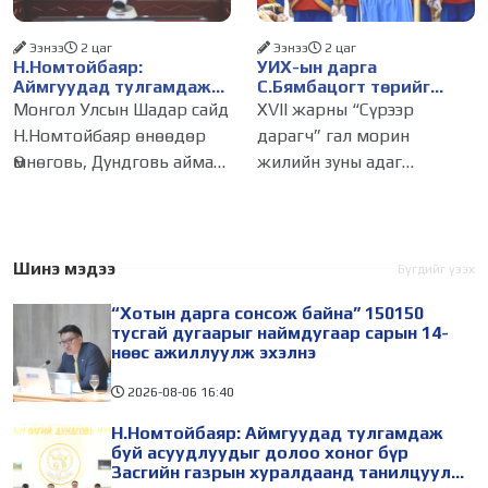
өргөдөл,
Ээнээ
2 цаг
Ээнээ
2 цаг
Н.Номтойбаяр:
УИХ-ын дарга
Аймгуудад тулгамдаж
С.Бямбацогт төрийг
буй асуудлуудыг долоо
төлөөлөн Сутай хайрхны
Монгол Улсын Шадар сайд
XVII жарны “Сүрээр
хоног бүр Засгийн
тэнгэрийг тахих төрийн
Н.Номтойбаяр өнөөдөр
дарагч” гал морин
газрын хуралдаанд
тахилгад оролцлоо
Өмнөговь, Дундговь аймагт
жилийн зуны адаг
танилцуулж,
шийдвэрлүүлнэ
ажиллалаа. Ерөнхий
хөхөгчин хонь сарын 23-
сайдын 10 дугаар албан
ны өлзий дэмбэрэлтэй
даалгавар, Улсын Онцгой
өдөр /2026.08.06/ Сутай
комиссын даргын 3 дугаар
хайрхны тэнгэрийг тайх
Шинэ мэдээ
Бүгдийг үзэх
тушаалын хүрээнд
төрийн тахилга боллоо.
“Хотын дарга сонсож байна” 150150
Өмнөговь аймагт
Монгол
тусгай дугаарыг наймдугаар сарын 14-
нөөс ажиллуулж эхэлнэ
2026-08-06
16:40
Н.Номтойбаяр: Аймгуудад тулгамдаж
буй асуудлуудыг долоо хоног бүр
Засгийн газрын хуралдаанд танилцуулж,