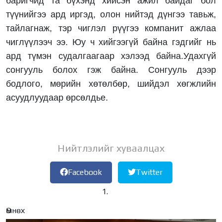
баригчид та бүхэнд хийсэн ажил байдаг бол
түүнийгээ ард иргэд, олон нийтэд дүнгээ тавьж,
тайлагнаж, тэр чиглэл рүүгээ компанит ажлаа
чиглүүлээч ээ. Юу ч хийгээгүй байна гэдгийг нь
ард түмэн судалгаагаар хэлээд байна.Удахгүй
сонгууль болох гэж байна. Сонгууль дээр
бодлого, мөрийн хөтөлбөр, шийдэл хөгжлийн
асуудлуудаар өрсөлдье.
Нийтлэлийг хуваалцах
Facebook
Twitter
Өмнөх