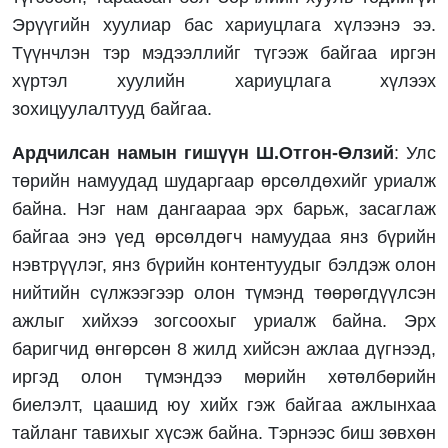
Эрүүгийн хуулиар бас хариуцлага хүлээнэ ээ.
Түүнчлэн тэр мэдээллийг түгээж байгаа иргэн
хүртэл хуулийн хариуцлага хүлээх
зохицуулалтууд байгаа.
Ардчилсан намын гишүүн Ш.Отгон-Өлзий
: Улс
төрийн намуудад шударгаар өрсөлдөхийг уриалж
байна. Нэг нам дангаараа эрх барьж, засаглаж
байгаа энэ үед өрсөлдөгч намуудаа янз бүрийн
нэвтрүүлэг, янз бүрийн контентуудыг бэлдэж олон
нийтийн сүлжээгээр олон түмэнд төөрөгдүүлсэн
ажлыг хийхээ зогсоохыг уриалж байна. Эрх
баригчид өнгөрсөн 8 жилд хийсэн ажлаа дүгнээд,
иргэд олон түмэндээ мөрийн хөтөлбөрийн
биелэлт, цаашид юу хийх гэж байгаа ажлынхаа
тайланг тавихыг хүсэж байна. Тэрнээс биш зөвхөн