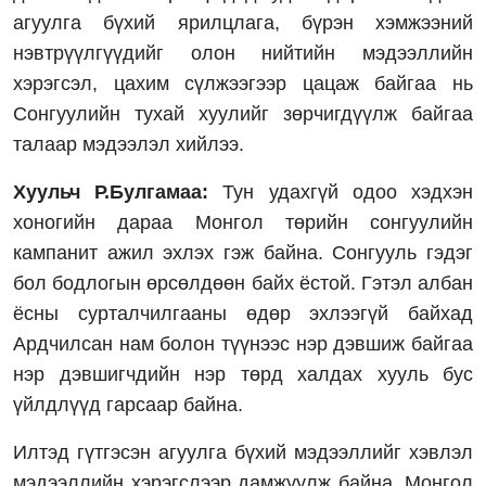
агуулга бүхий ярилцлага, бүрэн хэмжээний
нэвтрүүлгүүдийг олон нийтийн мэдээллийн
хэрэгсэл, цахим сүлжээгээр цацаж байгаа нь
Сонгуулийн тухай хуулийг зөрчигдүүлж байгаа
талаар мэдээлэл хийлээ.
Хуульч Р.Булгамаа:
Тун удахгүй одоо хэдхэн
хоногийн дараа Монгол төрийн сонгуулийн
кампанит ажил эхлэх гэж байна. Сонгууль гэдэг
бол бодлогын өрсөлдөөн байх ёстой. Гэтэл албан
ёсны сурталчилгааны өдөр эхлээгүй байхад
Ардчилсан нам болон түүнээс нэр дэвшиж байгаа
нэр дэвшигчдийн нэр төрд халдах хууль бус
үйлдлүүд гарсаар байна.
Илтэд гүтгэсэн агуулга бүхий мэдээллийг хэвлэл
мэдээллийн хэрэгслээр дамжуулж байна. Монгол