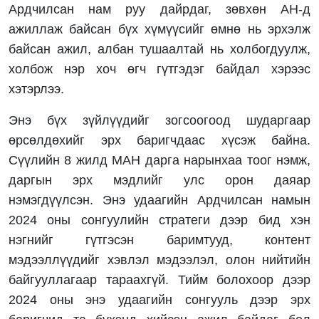
Ардчилсан нам руу дайрдаг, зөвхөн АН-д
ажиллаж байсан бүх хүмүүсийг өмнө нь эрхэлж
байсан ажил, албан тушаалтай нь холбогдуулж,
холбож нэр хоч өгч гүтгэдэг байдал хэрээс
хэтэрлээ.
Энэ бүх зүйлүүдийг зогсоогоод шударгаар
өрсөлдөхийг эрх баригчдаас хүсэж байна.
Сүүлийн 8 жилд МАН дарга нарынхаа тоог нэмж,
даргын эрх мэдлийг улс орон даяар
нэмэгдүүлсэн. Энэ удаагийн Ардчилсан намын
2024 оны сонгуулийн стратеги дээр бид хэн
нэгнийг гүтгэсэн баримтууд, контент
мэдээллүүдийг хэвлэл мэдээлэл, олон нийтийн
байгууллагаар тараахгүй. Тийм болохоор дээр
2024 оны энэ удаагийн сонгууль дээр эрх