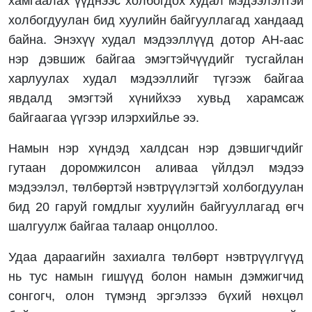
хамгаалах үүднээс холбогдох худал мэдээлэлтэй
холбогдуулан бид хуулийн байгууллагад хандаад
байна. Энэхүү худал мэдээллүүд дотор АН-аас
нэр дэвшиж байгаа эмэгтэйчүүдийг тусгайлан
харлуулах худал мэдээллийг түгээж байгаа
явдалд эмэгтэй хүнийхээ хувьд харамсаж
байгаагаа үүгээр илэрхийлье ээ.
Намын нэр хүндэд халдсан нэр дэвшигчдийг
гутаан доромжилсон аливаа үйлдэл мэдээ
мэдээлэл, төлбөртэй нэвтрүүлэгтэй холбогдуулан
бид 20 гаруй гомдлыг хуулийн байгууллагад өгч
шалгуулж байгаа талаар онцоллоо.
Удаа дараагийн захиалга төлбөрт нэвтрүүлгүүд
нь тус намын гишүүд болон намын дэмжигчид
сонгогч, олон түмэнд эргэлзээ бүхий нөхцөл