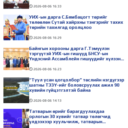
шийдвэрлүүлнэ
2026-08-06
16:33
УИХ-ын дарга С.Бямбацогт төрийг
төлөөлөн Сутай хайрхны тэнгэрийг тахих
төрийн тахилгад оролцлоо
2026-08-06
16:29
Байнгын хорооны дарга Г.Тэмүүлэн
тэргүүтэй УИХ-ын гишүүд БНСУ-ын
Үндэсний Ассамблейн гишүүдийг хүлээн
авч уулзав
2026-08-06
16:23
“Туул усан цогцолбор” төслийн нэгдүгээр
шатны ТЭЗҮ-ийг боловсруулах ажил 90
хувийн гүйцэтгэлтэй байна
2026-08-06
14:13
Татварын өрийг барагдуулахдаа
орлогын 30 хувийг татвар төлөгчид
үлдээхээр хуульчилж, татварын
тайлангаа залруулах хугацааг хоёр жил