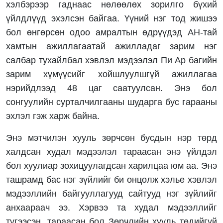
хэлбэрээр гаднаас нөлөөлөх зорилго бүхий
үйлдлүүд эхэлсэн байгаа. Үүний нэг тод жишээ
бол өнгөрсөн одоо амралтын өдрүүдэд АН-тай
хамтын ажиллагаатай ажилладаг зарим нэг
салбар тухайлбал хэвлэл мэдээлэл Пи Ар багийн
зарим хүмүүсийг хойшлуулшгүй ажиллагаа
нэрийдлээд 48 цаг саатуулсан. Энэ бол
сонгуулийн сурталчилгааны шударга бус гарааны
эхлэл гэж харж байна.
Энэ мэтчилэн хууль зөрчсөн бусдын нэр төрд
халдсан худал мэдээлэл тараасан энэ үйлдэл
бол хуулиар зохицуулагдсан харилцаа юм аа. Энэ
ташрамд бас нэг зүйлийг би онцолж хэлье хэвлэл
мэдээллийн байгууллагууд сайтууд нэг зүйлийг
анхаараач ээ. Хэрвээ та худал мэдээллийг
түгээсэн, тараасан бол Зөрчлийн хууль төдийгүй