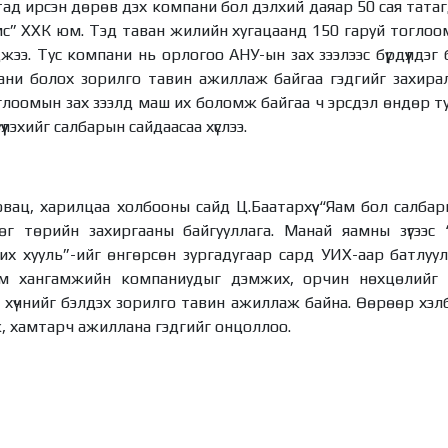
тад ирсэн дөрөв дэх компани бол дэлхий даяар 50 сая тата
с” ХХК юм. Тэд таван жилийн хугацаанд 150 гаруй тоглоом
жээ. Тус компани нь орлогоо АНУ-ын зах зээлээс бүрдүүлдэ
ни болох зорилго тавин ажиллаж байгаа гэдгийг захира
лоомын зах зээлд маш их боломж байгаа ч эрсдэл өндөр тул
үлэхийг салбарын сайдаасаа хүслээ.
ац, харилцаа холбооны сайд Ц.Баатархүү “Яам бол салбары
дөг төрийн захиргааны байгууллага. Манай яамны зүгээс
их хууль”-ийг өнгөрсөн зургадугаар сард УИХ-аар батлуул
 хангамжийн компаниудыг дэмжих, орчин нөхцөлийг нь б
 хүчнийг бэлдэх зорилго тавин ажиллаж байна. Өөрөөр хэл
, хамтарч ажиллана гэдгийг онцоллоо.