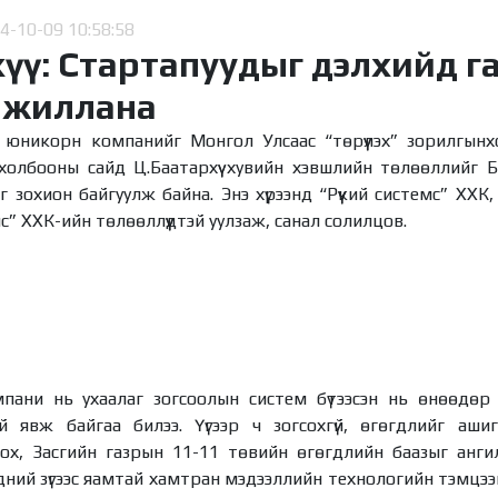
4-10-09 10:58:58
үү: Стартапуудыг дэлхийд г
ажиллана
юникорн компанийг Монгол Улсаас “төрүүлэх” зорилгынх
олбооны сайд Ц.Баатархүү хувийн хэвшлийн төлөөллийг Баа
 зохион байгуулж байна. Энэ хүрээнд “Рүүкий системс” ХХК,
” ХХК-ийн төлөөллүүдтэй уулзаж, санал солилцов.
омпани нь ухаалаг зогсоолын систем бүтээсэн нь өнөөдөр
 явж байгаа билээ. Үүгээр ч зогсохгүй, өгөгдлийг аши
ох, Засгийн газрын 11-11 төвийн өгөгдлийн баазыг ангил
ний зүгээс яамтай хамтран мэдээллийн технологийн тэмцээн