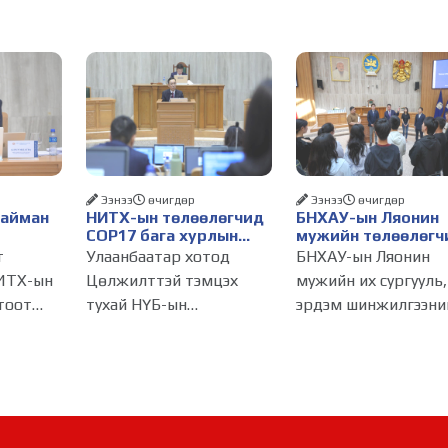
Ээнээ
өчигдѳр
Ээнээ
өчигдѳр
Найман
НИТХ-ын төлөөлөгчид
БНХАУ-ын Ляонин
COP17 бага хурлын
мужийн төлөөлөгч
бэлтгэл ажлын талаар
НИТХ-ын үйл
т
Улаанбаатар хотод
БНХАУ-ын Ляонин
алснаар
мэдээлэл сонслоо
ажиллагаатай
ИТХ-ын
Цөлжилттэй тэмцэх
мужийн их сургууль,
д
танилцлаа
тоот
тухай НҮБ-ын
эрдэм шинжилгээни
бүрдэнэ
лагдсан
конвенцын Талуудын 17
байгууллагын эрдэм
эсгийг
дугаар бага хурал
судлаач, оюутнууд 
(COP17) 2026 оны 08
залуу бизнес
инжтэй
дугаар сарын 17-28-ны
эрхлэгчдийн
өдөр зохион
төлөөлөгчид Монго