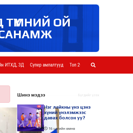
Д ТҮМНИЙ ОЙ
САНАМЖ
йн ИТХД, ЗД
Супер амлалтууд
Топ 20 ААН
Шинэ мэдээ
Бүгдийг үзэх
Нэг лайкны үнэ цэнэ
хүний үнэлэмжээс
давах болсон уу?
16 цагийн өмнө