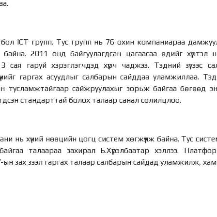
аа.
ол ICT групп. Тус групп нь 76 охин компаниараа дамжуулан 
байна. 2011 онд байгуулагдсан цагаасаа өдийг хүртэл ний
ж, 3 сая гаруй хэрэглэгчдэд хүрч чаджээ. Тэдний зүгээс 
хүүнийг гаргах асуудлыг салбарын сайддаа уламжиллаа. Т
н тусламжтайгаар сайжруулахыг зорьж байгаа бөгөөд эн
д нэгдсэн стандарттай болох талаар санал солилцлоо.
ни нь хүний нөөцийн цогц систем хөгжүүлж байна. Тус сист
айгаа талаараа захирал Б.Хүрэлбаатар хэллээ. Платфо
-ын зах зээл гаргах талаар салбарын сайдад уламжилж, хамт