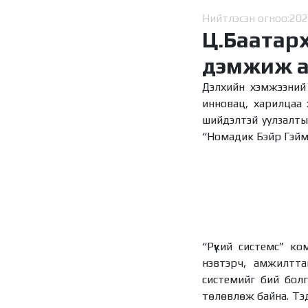
Нийтлэсэн огноо:
202
Ц.Баатарх
дэмжиж 
Дэлхийн хэмжээний 
инновац, харилцаа х
шийдэлтэй уулзалтыг
“Номадик Бэйр Гэймс
“Рүүкий системс” к
нэвтэрч, амжилттай
системийг бий болг
төлөвлөж байна. Тэд