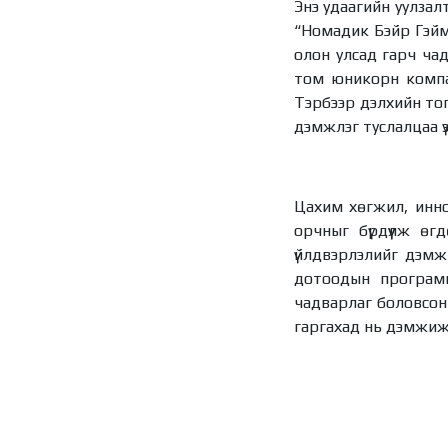
Энэ удаагийн уулзал
“Номадик Бэйр Гэйм
олон улсад гарч чад
том юникорн компа
Тэрбээр дэлхийн тог
дэмжлэг туслалцаа үзү
Цахим хөгжил, иннов
орчныг бүрдүүлж өг
үйлдвэрлэлийг дэмж
дотоодын программ
чадварлаг боловсон
гаргахад нь дэмжиж