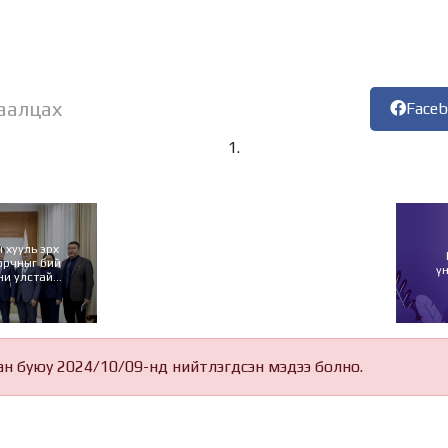
аалцах
Face
 хууль эрх
орчныг бий
ү
ни улстай
лана
ан буюу 2024/10/09-нд нийтлэгдсэн мэдээ болно.