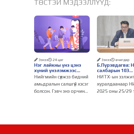
ТӨСТЭЙ МЭДЭЭЛЛҮҮД:
Ээнээ
24 цаг
Ээнээ
өчигдѳр
Нэг лайкны үнэ цэнэ
Б.Пүрэвдагва: 
хүний үнэлэмжээс
салбарын 103
давах болсон уу?
үйлчилгээний
Нийгмийн сүлжээ бидний
НИТХ-ын ээлжи
бүртгэлийг цуц
амьдралын салшгүй хэсэг
хуралдаанаар Н
бизнес эрхлэхэ
болсон. Гэвч энэ орчинд
2025 оны 25/29 
таатай нөхцөл 
хүмүүсийн үнэлэмж,
тогтоолоор бат
амжилт, тэр ч байтугай
журмын зарим х
хүний үнэ цэнийг хүртэл
хүчингүй болгож,
лайк, шэйр, дагагчийн
зөвшөөрлийн ш
тоогоор хэмжих
103 бүртгэлээс