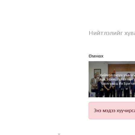
Нийтлэлийг хув
Өмнөх
Хиймэл оюун ухааны
зүй, зохицуулалтын 
болгоход Их Брита
хамтран ажил
Энэ мэдээ хуучирс