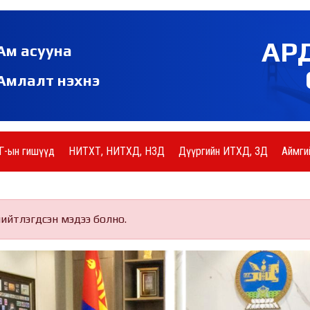
АР
Ам асууна
Амлалт нэхнэ
Г-ын гишүүд
НИТХТ, НИТХД, НЗД
Дүүргийн ИТХД, ЗД
Аймги
нийтлэгдсэн мэдээ болно.