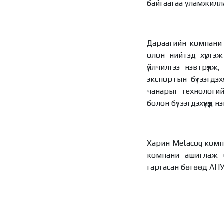
байгаагаа уламжилл
Дараагийн компани б
олон нийтэд хүргэж 
үйлчилгээ нэвтрүүл
экспортын бүтээгдэ
чанарыг технологий
болон бүтээгдэхүүнүү
Харин Metacog компа
компани ашиглаж б
гаргасан бөгөөд АНУ