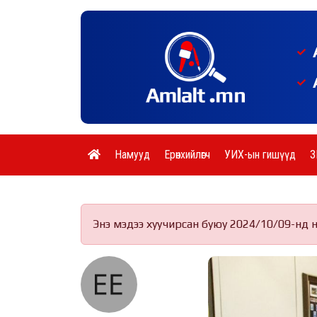
Намууд
Ерөнхийлөгч
УИХ-ын гишүүд
З
Энэ мэдээ хуучирсан буюу 2024/10/09-нд 