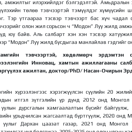
л, амжилтыг илэрхийлдэг бэлгэдэлтэй. Амьдралын 
жүүлэхийн төлөө тэвчээртэй тэмүүлдэг хүмүүсийн 
ог. Тэр утгаараа тэсвэр тэвчээрт бас хүч чадал 
чээрийг олон жил сорьсон ч “Модон” Луу жилд амжи
д юу байв. Аль салбарт хэн хэн тэсвэр хатуужил,
нээр “Модон” Луу жилд бусдыгаа манлайлав гэдгийг о
мгийн тэвчээртэй, хөдөлмөрч эрдэмтэн с
рээлэнгийн Инновац, хамтын ажиллагааны салб
ргүүлэх ажилтан, доктор/PhD/ Насан-Очирын Эр
гийн хүрээлэнгээс хэрэгжүүлсэн сүүлийн 20 жилий
ачдын итгэл зүтгэлийн үр дүнд 2012 онд Монгол
 уулын дурсгалын хамгаалалтын бүсийг байгуулж
вийн урьдчилсан жагсаалтад бүртгүүлж, 2020 онд 
 уулыг Дархан цаазат газар, 2021 онд Монгол 
тахилгат уул болгожээ. 2005-2025 онд олон улсын х