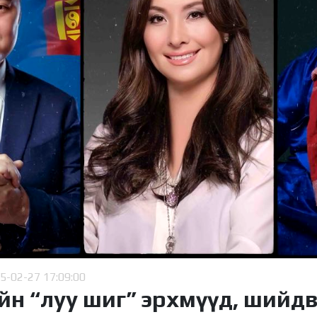
5-02-27 17:09:00
йн “луу шиг” эрхмүүд, шийд