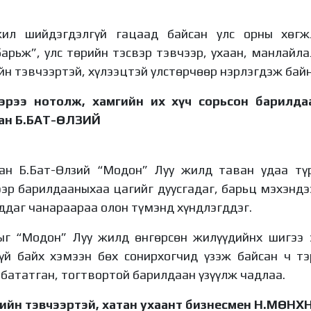
жил шийдэгдэлгүй гацаад байсан улс орны хөгж
барьж”, улс төрийн тэсвэр тэвчээр, ухаан, манлайла
йн тэвчээртэй, хүлээцтэй улстөрчөөр нэрлэгдэж байн
эрээ нотолж, хамгийн их хүч сорьсон барилда
аан Б.БАТ-ӨЛЗИЙ
ан Б.Бат-Өлзий “Модон” Луу жилд таван удаа түр
ээр барилдааныхаа цагийг дуусгадаг, барьц мэхэндэ
ддаг чанараараа олон түмэнд хүндлэгддэг.
ныг “Модон” Луу жилд өнгөрсөн жилүүдийнх шигээ 
үй байх хэмээн бөх сонирхогчид үзэж байсан ч тэ
бататган, тогтвортой барилдаан үзүүлж чадлаа.
ийн тэвчээртэй, хатан ухаант бизнесмен Н.МӨН