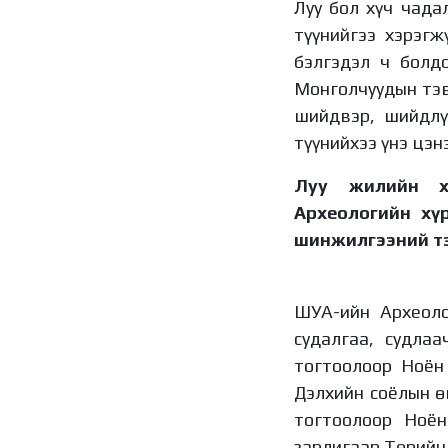
Луу бол хүч чада
түүнийгээ хэрэг
бэлгэдэл ч болд
Монголчуудын тэв
шийдвэр, шийдлүү
түүнийхээ үнэ цэ
Луу жилийн ха
Археологийн хү
шинжилгээний тэ
ШУА-ийн Археоло
судалгаа, судла
тогтоолоор Ноён
Дэлхийн соёлын ө
тогтоолоор Ноён
зарлигаар Төрийн 