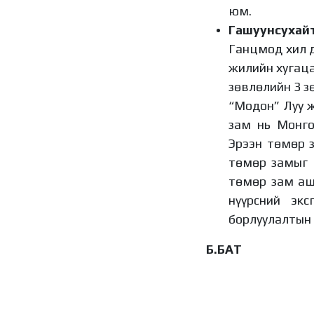
юм.
Гашуунсухай
Ганцмод хил д
жилийн хугаца
зөвлөлийн 3 з
“Модон” Луу 
зам нь Монго
Эрээн төмөр 
төмөр замыг 
төмөр зам аш
нүүрсний эк
борлуулалтын 
Б.БАТ