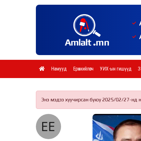
Намууд
Ерөнхийлөгч
УИХ-ын гишүүд
З
Энэ мэдээ хуучирсан буюу 2025/02/27-нд 