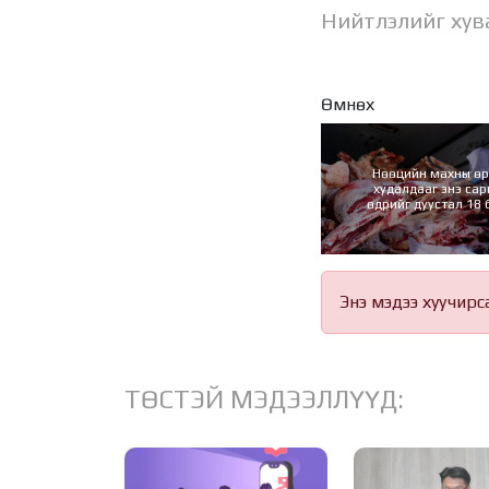
Нийтлэлийг хув
Өмнөх
Нөөцийн махны өр
худалдааг энэ сар
өдрийг дуустал 18
зохион байгуул
Энэ мэдээ хуучирс
ТӨСТЭЙ МЭДЭЭЛЛҮҮД: