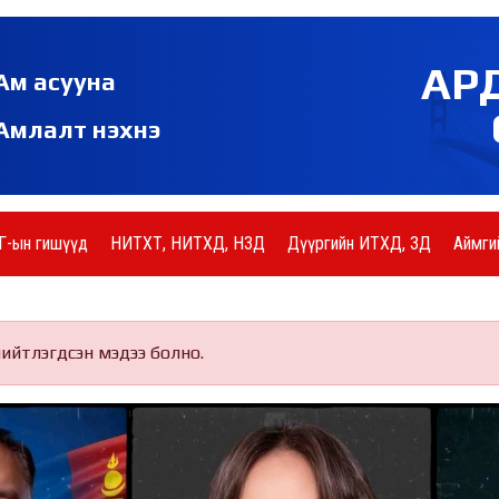
АР
Ам асууна
Амлалт нэхнэ
Г-ын гишүүд
НИТХТ, НИТХД, НЗД
Дүүргийн ИТХД, ЗД
Аймги
нийтлэгдсэн мэдээ болно.