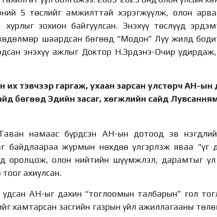
ний 5 төслийг амжилттай хэрэгжүүлж, олон арван
н, хурлыг зохион байгуулсан. Энэхүү төслүүд эрдэ
хөдөлмөр шаардсан бөгөөд “Модон” Луу жилд бодит
рдсан энэхүү ажлыг Доктор Н.Эрдэнэ-Очир удирдаж
 их тэвчээр гаргаж, ухаан зарсан улстөрч АН-ын
айд бөгөөд Эдийн засаг, хөгжлийн сайд Лувсанн
Таван намаас бүрдсэн АН-ын дотоод эв нэгдлийг
аг байдлаараа журмын нөхдөө үлгэрлэж яваа “үг д
льд оролцож, олон нийтийн шүүмжлэл, дарамтыг үл
 тоог ахиулсан.
 удсан АН-ыг дахин “тоглоомын талбарын” гол тог
йг хамтарсан засгийн газрын үйл ажиллагааны төлө