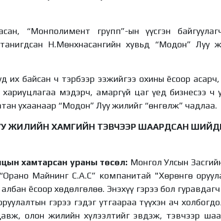
асан, “Монполимент групп”-ын үүсгэн байгуула
 танигдсан Н.Мөнхнасангийн хувьд “Модон” Луу 
д их байсан ч тэрбээр ээжийгээ охины ёсоор асарч, 
 хариуцлагаа мэдэрч, амаргүй цаг үед бизнесээ ч 
атан ухаанаар “Модон” Луу жилийг “өнгөлж” чадлаа.
УУ ЖИЛИЙН ХАМГИЙН ТЭВЧЭЭР ШААРДСАН ШИЙД
цын хамтарсан ураны төсөл:
Монгол Улсын Засгий
“Орано Майнинг С.А.С” компанитай "Хөрөнгө оруула
 албан ёсоор хөдөлгөлөө. Энэхүү гэрээ бол гуравдаг
оруулалтын гэрээ гэдэг утгаараа түүхэн ач холбогдо
давж, олон жилийн хүлээлтийг эвдэж, тэвчээр ша