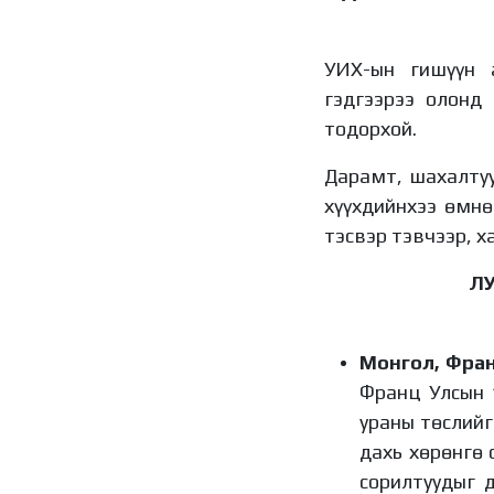
УИХ-ын гишүүн 
гэдгээрээ олонд
тодорхой.
Дарамт, шахалтуу
хүүхдийнхээ өмнө
тэсвэр тэвчээр, х
Л
Монгол, Фран
Франц Улсын 
ураны төслийг
дахь хөрөнгө 
сорилтуудыг 