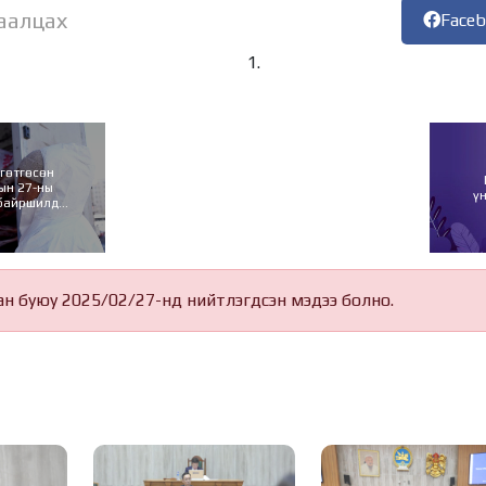
аалцах
Face
гөтгөсөн
ын 27-ны
ү
 байршилд
ж байна
ан буюу 2025/02/27-нд нийтлэгдсэн мэдээ болно.