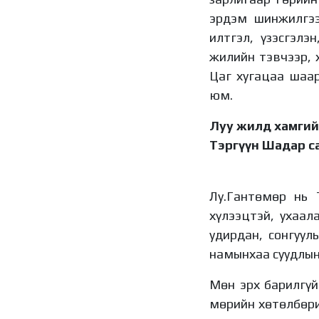
эрдэм шинжилгээ
илтгэл, үзэсгэлэ
жилийн тэвчээр, 
Цаг хугацаа шаа
юм.
Луу жилд хамгийн
Тэргүүн Шадар с
Лу.Гантөмөр нь 
хүлээцтэй, ухаал
удирдан, сонгуу
намынхаа суудлын
Мөн эрх барилгүй
мөрийн хөтөлбөри