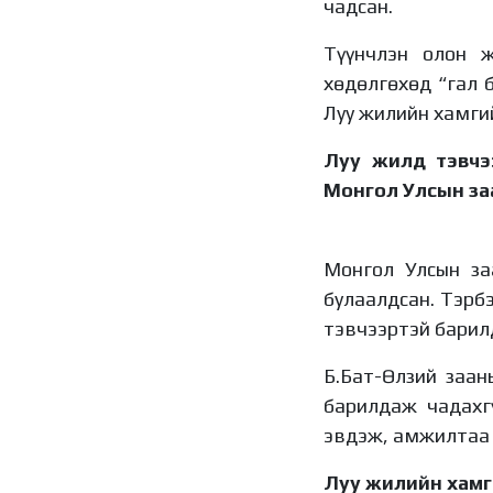
чадсан.
Түүнчлэн олон 
хөдөлгөхөд “гал 
Луу жилийн хамги
Луу жилд тэвчэ
Монгол Улсын з
Монгол Улсын за
булаалдсан. Тэрб
тэвчээртэй барил
Б.Бат-Өлзий заа
барилдаж чадахг
эвдэж, амжилтаа 
Луу жилийн хамг