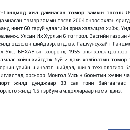
т-Ганцмод хил дамнасан төмөр замын төсөл:
Л
амнасан төмөр замын төсөл 2004 оноос эхлэн яригд
анд нийт 60 гаруй удаагийн яриа хэлэлцээ хийж, Үн
өвлөмж, Улсын Их Хурлын 6 тогтоол, Засгийн газрын 
жилд эцэслэн шийдвэрлэгдлээ. Гашуунсухайт-Ганцм
л Улс, БНХАУ-ын хооронд 1955 оны хэлэлцээрээр 
замаас хойш хийгдэж буй 2 дахь холболтын төмөр з
орчин үеийн шинэлэг шийдэл, шинэ технологиор ба
иглалтад орсноор Монгол Улсын боомтын хүчин ча
спорт жилд дунджаар 83 сая тонн байгаагаас 
орлого жилд 1.5 тэрбум ам.доллараар нэмэгдэнэ.