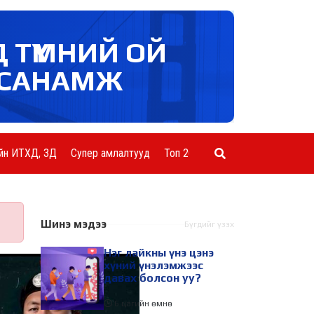
Д ТҮМНИЙ ОЙ
САНАМЖ
йн ИТХД, ЗД
Супер амлалтууд
Топ 20 ААН
Шинэ мэдээ
Бүгдийг үзэх
Нэг лайкны үнэ цэнэ
хүний үнэлэмжээс
давах болсон уу?
6 цагийн өмнө