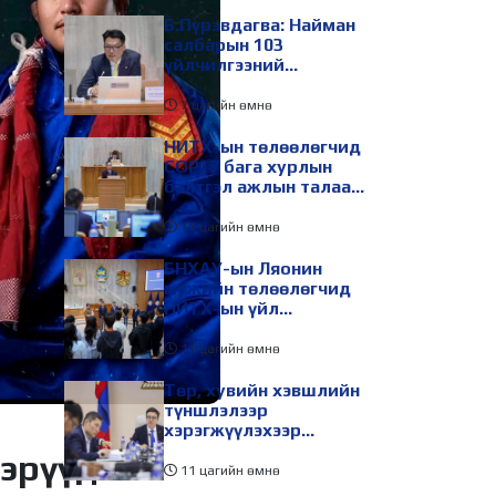
Б.Пүрэвдагва: Найман
салбарын 103
үйлчилгээний
бүртгэлийг цуцалснаар
бизнес эрхлэхэд
7 цагийн өмнө
таатай нөхцөл бүрдэнэ
НИТХ-ын төлөөлөгчид
COP17 бага хурлын
бэлтгэл ажлын талаар
мэдээлэл сонслоо
11 цагийн өмнө
БНХАУ-ын Ляонин
мужийн төлөөлөгчид
НИТХ-ын үйл
ажиллагаатай
танилцлаа
11 цагийн өмнө
Төр, хувийн хэвшлийн
түншлэлээр
хэрэгжүүлэхээр
төлөвлөсөн зарим
вэрүүд…
төслийг танилцуулав
11 цагийн өмнө