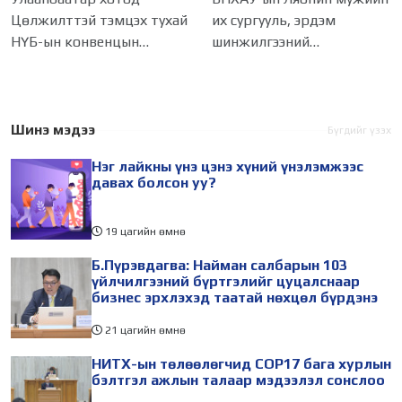
мэдээлэл сонслоо
ажиллагаатай
Цөлжилттэй тэмцэх тухай
их сургууль, эрдэм
танилцлаа
НҮБ-ын конвенцын
шинжилгээний
Талуудын 17 дугаар бага
байгууллагын эрдэмтэн,
хурал (COP17) 2026 оны 08
судлаач, оюутнууд болон
дугаар сарын 17-28-ны
залуу бизнес эрхлэгчдийн
өдөр зохион
төлөөлөгчид Монгол
Шинэ мэдээ
Бүгдийг үзэх
байгуулагдана. Үүнтэй
Улсад хийж буй танилцах
Нэг лайкны үнэ цэнэ хүний үнэлэмжээс
холбогдуулан Нийслэлийн
айлчлалынхаа хүрээнд
давах болсон уу?
19 цагийн өмнө
Б.Пүрэвдагва: Найман салбарын 103
үйлчилгээний бүртгэлийг цуцалснаар
бизнес эрхлэхэд таатай нөхцөл бүрдэнэ
21 цагийн өмнө
НИТХ-ын төлөөлөгчид COP17 бага хурлын
бэлтгэл ажлын талаар мэдээлэл сонслоо