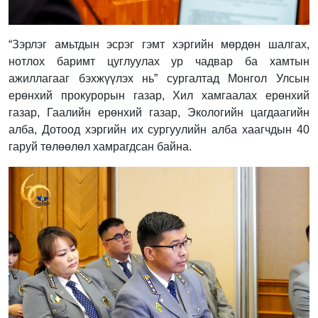
“Зэрлэг амьтдын эсрэг гэмт хэргийн мөрдөн шалгах,
нотлох баримт цуглуулах ур чадвар ба хамтын
ажиллагааг бэхжүүлэх нь” сургалтад Монгол Улсын
ерөнхий прокурорын газар, Хил хамгаалах ерөнхий
газар, Гаалийн ерөнхий газар, Экологийн цагдаагийн
алба, Дотоод хэргийн их сургуулийн алба хаагчдын 40
гаруй төлөөлөл хамрагдсан байна.