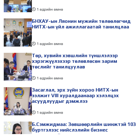
1 өдрийн өмнө
БНХАУ-ын Ляонин мужийн төлөөлөгчид
НИТХ-ын үйл ажиллагаатай танилцлаа
1 өдрийн өмнө
Төр, хувийн хэвшлийн түншлэлээр
хэрэгжүүлэхээр төлөвлөсөн зарим
төслийг танилцуулав
1 өдрийн өмнө
Засаглал, эрх зүйн хороо НИТХ-ын
ээлжит VIII хуралдаанаар хэлэлцэх
асуудлуудыг дэмжлээ
1 өдрийн өмнө
Б.Сэмжидмаа: Зөвшөөрлийн шинжтэй 103
бүртгэлээс нийслэлийн бизнес
эрхлэгчдийг чөлөөллөө