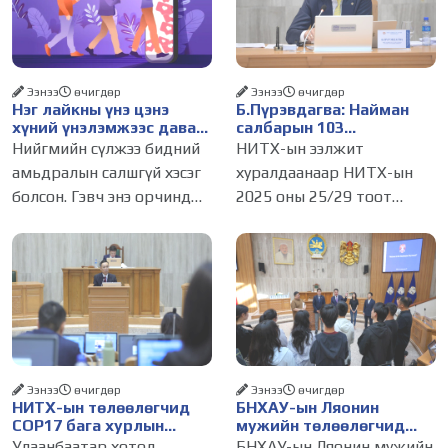
Ээнээ
өчигдѳр
Ээнээ
өчигдѳр
Нэг лайкны үнэ цэнэ
Б.Пүрэвдагва: Найман
хүний үнэлэмжээс давах
салбарын 103
болсон уу?
үйлчилгээний
Нийгмийн сүлжээ бидний
НИТХ-ын ээлжит
бүртгэлийг цуцалснаар
амьдралын салшгүй хэсэг
хуралдаанаар НИТХ-ын
бизнес эрхлэхэд таатай
болсон. Гэвч энэ орчинд
2025 оны 25/29 тоот
нөхцөл бүрдэнэ
хүмүүсийн үнэлэмж,
тогтоолоор батлагдсан
амжилт, тэр ч байтугай
журмын зарим хэсгийг
хүний үнэ цэнийг хүртэл
хүчингүй болгож,
лайк, шэйр, дагагчийн
зөвшөөрлийн шинжтэй
тоогоор хэмжих хандлага
103 бүртгэлээс нийслэлийн
газар авч
бизнес эрхлэгчдийг
Ээнээ
өчигдѳр
Ээнээ
өчигдѳр
НИТХ-ын төлөөлөгчид
БНХАУ-ын Ляонин
COP17 бага хурлын
мужийн төлөөлөгчид
бэлтгэл ажлын талаар
НИТХ-ын үйл
Улаанбаатар хотод
БНХАУ-ын Ляонин мужийн