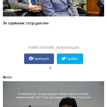
Эх сурвалж: cccp.gov.mn
Нийтлэлийг хуваалцах
Facebook
Twitter
Өмнөх
Х.Нямбаатар: Туулын хурдны замын зорчих хэсгийн
хөдөлгөөнийг 2027 оны долоодугаар сарын 1-нд нээнэ