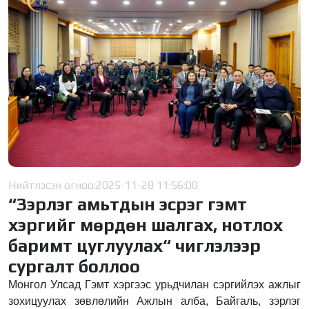
Нийтлэсэн огноо:
2025-11-28 11:56:00
“Зэрлэг амьтдын эсрэг гэмт
хэргийг мөрдөн шалгах, нотлох
баримт цуглуулах“ чиглэлээр
сургалт боллоо
Монгол Улсад Гэмт хэргээс урьдчилан сэргийлэх ажлыг
зохицуулах зөвлөлийн Ажлын алба, Байгаль, зэрлэг