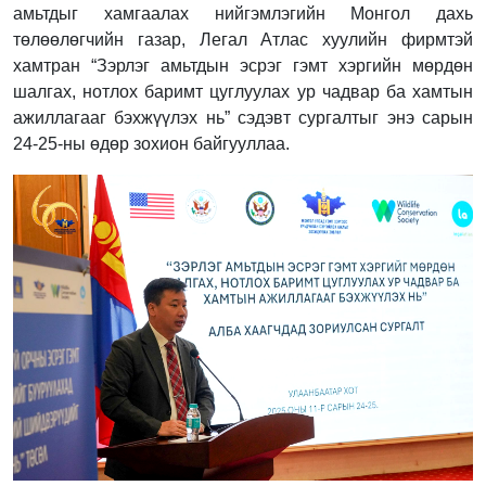
амьтдыг хамгаалах нийгэмлэгийн Монгол дахь
төлөөлөгчийн газар, Легал Атлас хуулийн фирмтэй
хамтран “Зэрлэг амьтдын эсрэг гэмт хэргийн мөрдөн
шалгах, нотлох баримт цуглуулах ур чадвар ба хамтын
ажиллагааг бэхжүүлэх нь” сэдэвт сургалтыг энэ сарын
24-25-ны өдөр зохион байгууллаа.