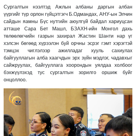
Сургалтын нээлтэд Ажлын албаны даргын албан
үүргийг түр орлон гүйцэтгэгч Б.Одмандах, АНУ-ын Элчин
сайдын яамны Бүс нутгийн аюулгүй байдал хариуцсан
атташе Сара Бет Машл, БЗАХН-ийн Монгол дахь
төлөөлөгчийн газрын захирал Жастин Шанти нар үг
хэлсэн бөгөөд хүрээлэн буй орчны эсрэг гэмт хэрэгтэй
тэмцэх чиглэлээр ажилладаг хууль сахиулах
байгууллагын алба хаагчдын эрх зүйн мэдлэг, чадавхыг
сайжруулах, байгууллага хоорондын уялдаа холбоог
бэхжүүлэхэд тус сургалтын зорилго оршиж буйг
онцоллоо.