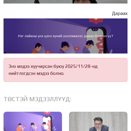
Дараах
Нэг лайкны үнэ цэнэ хүний үнэлэмжээс давах болсон уу?
Энэ мэдээ хуучирсан буюу 2025/11/28-нд
нийтлэгдсэн мэдээ болно.
ТӨСТЭЙ МЭДЭЭЛЛҮҮД: