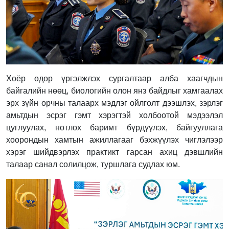
Хоёр өдөр үргэлжлэх сургалтаар алба хаагчдын
байгалийн нөөц, биологийн олон янз байдлыг хамгаалах
эрх зүйн орчны талаарх мэдлэг ойлголт дээшлэх, зэрлэг
амьтдын эсрэг гэмт хэрэгтэй холбоотой мэдээлэл
цуглуулах, нотлох баримт бүрдүүлэх, байгууллага
хоорондын хамтын ажиллагааг бэхжүүлэх чиглэлээр
хэрэг шийдвэрлэх практикт гарсан ахиц дэвшлийн
талаар санал солилцож, туршлага судлах юм.