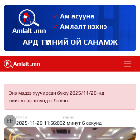
Ам асууна
Амлалт нэхнэ
АРД ТҮМНИЙ ОЙ САНАМЖ
Энэ мэдээ хуучирсан буюу 2025/11/28-нд
нийтлэгдсэн мэдээ болно.
Огноо
Унших
2025-11-28 11:56:00
2 минут 6 секунд