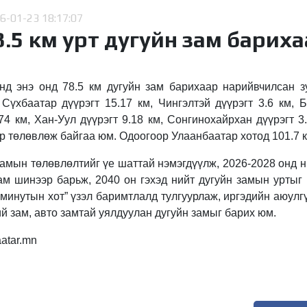
6-01-23 18:17:07
8.5 км урт дугуйн зам барих
д энэ онд 78.5 км дугуйн зам барихаар нарийвчилсан з
Сүхбаатар дүүрэгт 15.17 км, Чингэлтэй дүүрэгт 3.6 км, Б
74 км, Хан-Уул дүүрэгт 9.18 км, Сонгинохайрхан дүүрэгт 3
 төлөвлөж байгаа юм. Одоогоор Улаанбаатар хотод 101.7 км
амын төлөвлөлтийг үе шаттай нэмэгдүүлж, 2026-2028 онд н
ам шинээр барьж, 2040 он гэхэд нийт дугуйн замын уртыг 
 минутын хот” үзэл баримтлалд тулгуурлаж, иргэдийн аюулг
й зам, авто замтай уялдуулан дугуйн замыг барих юм.
atar.mn