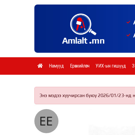
Намууд
Ерөнхийлөгч
УИХ-ын гишүүд
З
Энэ мэдээ хуучирсан буюу 2026/01/23-нд 