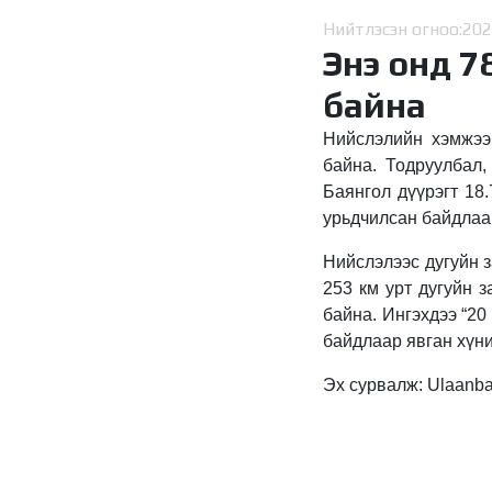
Нийтлэсэн огноо:
202
Энэ онд 7
байна
Нийслэлийн хэмжээн
байна. Тодруулбал, 
Баянгол дүүрэгт 18.
урьдчилсан байдлаар
Нийслэлээс дугуйн з
253 км урт дугуйн з
байна. Ингэхдээ “20
байдлаар явган хүни
Эх сурвалж: Ulaanba