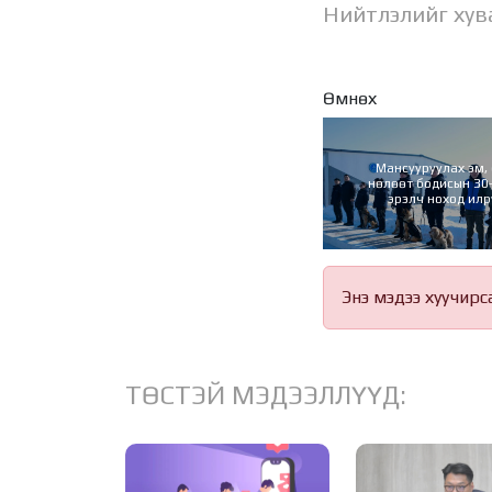
Нийтлэлийг хув
Өмнөх
Мансууруулах эм, 
нөлөөт бодисын 30-
эрэлч ноход илр
Энэ мэдээ хуучирс
ТӨСТЭЙ МЭДЭЭЛЛҮҮД: