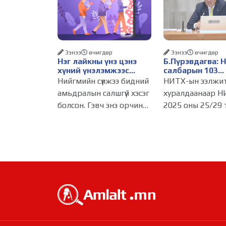
Ээнээ
өчигдѳр
Ээнээ
өчигдѳр
Нэг лайкны үнэ цэнэ
Б.Пүрэвдагва: 
хүний үнэлэмжээс
салбарын 103
давах болсон уу?
үйлчилгээний
Нийгмийн сүлжээ бидний
НИТХ-ын ээлжи
бүртгэлийг цуц
амьдралын салшгүй хэсэг
хуралдаанаар Н
бизнес эрхлэхэ
болсон. Гэвч энэ орчинд
2025 оны 25/29 
таатай нөхцөл 
хүмүүсийн үнэлэмж,
тогтоолоор бат
амжилт, тэр ч байтугай
журмын зарим х
хүний үнэ цэнийг хүртэл
хүчингүй болгож,
лайк, шэйр, дагагчийн
зөвшөөрлийн ш
тоогоор хэмжих
103 бүртгэлээс
хандлага газар авч
нийслэлийн бизн
эрхлэгчдийг