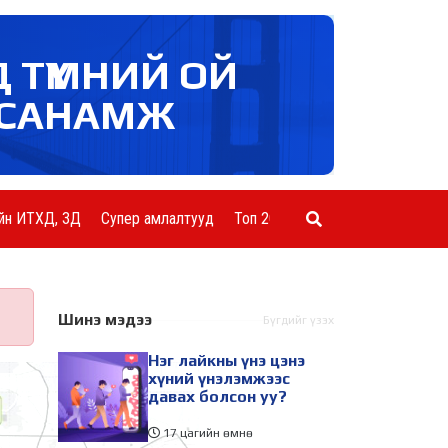
Д ТҮМНИЙ ОЙ
САНАМЖ
йн ИТХД, ЗД
Супер амлалтууд
Топ 20 ААН
Шинэ мэдээ
Бүгдийг үзэх
Нэг лайкны үнэ цэнэ
хүний үнэлэмжээс
давах болсон уу?
17 цагийн өмнө