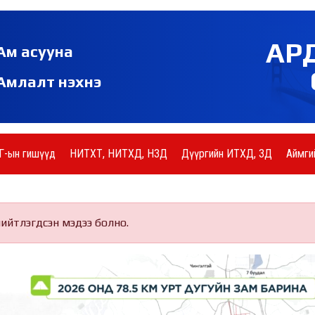
АР
Ам асууна
Амлалт нэхнэ
Г-ын гишүүд
НИТХТ, НИТХД, НЗД
Дүүргийн ИТХД, ЗД
Аймги
нийтлэгдсэн мэдээ болно.