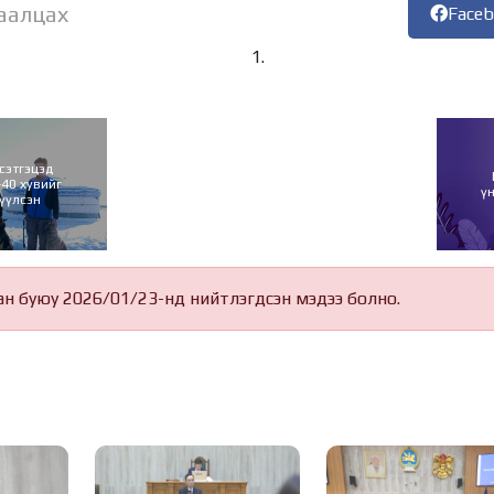
аалцах
Face
сэтгэцэд
40 хувийг
ү
үүлсэн
ан буюу 2026/01/23-нд нийтлэгдсэн мэдээ болно.