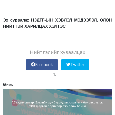
Эх сурвалж: НЗДТГ-ЫН ХЭВЛЭЛ МЭДЭЭЛЭЛ, ОЛОН
НИЙТТЭЙ ХАРИЛЦАХ ХЭЛТЭС
Нийтлэлийг хуваалцах
Facebook
Twitter
Өмнөх
Г.Занданшатар: Зээлийн хүү бууруулах стратеги боловсруулж,
УИХ-д өргөн барихаар ажиллаж байна