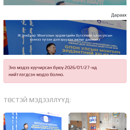
Дараах
Ж.Энхбаяр: Монголын эрдэмтдийн бүтээлийг олон улсын
хэлнээ түгээн дэлгэрүүлэх ажлыг дэмжинэ
Энэ мэдээ хуучирсан буюу 2026/01/27-нд
нийтлэгдсэн мэдээ болно.
ТӨСТЭЙ МЭДЭЭЛЛҮҮД: