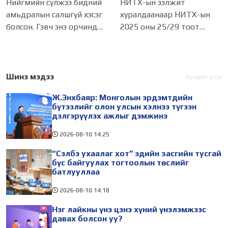
болсон уу?
үйлчилгээний
Нийгмийн сүлжээ бидний
НИТХ-ын ээлжит
бүртгэлийг цуцалснаар
амьдралын салшгүй хэсэг
хуралдаанаар НИТХ-ын
бизнес эрхлэхэд таатай
болсон. Гэвч энэ орчинд
2025 оны 25/29 тоот
нөхцөл бүрдэнэ
хүмүүсийн үнэлэмж,
тогтоолоор батлагдсан
амжилт, тэр ч байтугай
журмын зарим хэсгийг
хүний үнэ цэнийг хүртэл
хүчингүй болгож,
лайк, шэйр, дагагчийн
зөвшөөрлийн шинжтэй
Шинэ мэдээ
Бүгдийг үзэх
тоогоор хэмжих хандлага
103 бүртгэлээс нийслэлийн
Ж.Энхбаяр: Монголын эрдэмтдийн
газар авч
бизнес эрхлэгчдийг
бүтээлийг олон улсын хэлнээ түгээн
дэлгэрүүлэх ажлыг дэмжинэ
2026-08-10
14:25
“Сэлбэ ухаалаг хот” эдийн засгийн тусгай
бүс байгуулах тогтоолын төслийг
батлууллаа
2026-08-10
14:18
Нэг лайкны үнэ цэнэ хүний үнэлэмжээс
давах болсон уу?