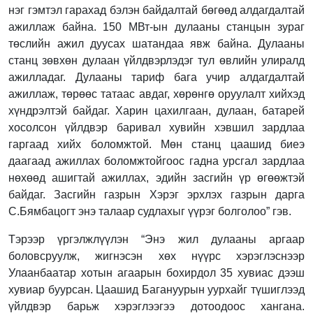
нэг гэмтэл гарахад бэлэн байдалтай бөгөөд алдагдалтай
ажиллаж байна. 150 МВт-ын дулааны станцын зураг
төслийн ажил дуусах шатандаа явж байна. Дулааны
станц зөвхөн дулаан үйлдвэрлэдэг тул өвлийн улиралд
ажилладаг. Дулааны тариф бага учир алдагдалтай
ажиллаж, төрөөс татаас авдаг, хөрөнгө оруулалт хийхэд
хүндрэлтэй байдаг. Харин цахилгаан, дулаан, батарей
хосолсон үйлдвэр баривал хувийн хэвшил зардлаа
гаргаад хийх боломжтой. Мөн станц цаашид биеэ
даагаад ажиллах боломжтойгоос гадна урсгал зардлаа
нөхөөд ашигтай ажиллах, эдийн засгийн үр өгөөжтэй
байдаг. Засгийн газрын Хэрэг эрхлэх газрын дарга
С.Бямбацогт энэ талаар судлахыг үүрэг болголоо” гэв.
Тэрээр үргэлжлүүлэн “Энэ жил дулааны аргаар
боловсруулж, жигнэсэн хөх нүүрс хэрэглэснээр
Улаанбаатар хотын агаарын бохирдол 35 хувиас дээш
хувиар буурсан. Цаашид Багануурын уурхайг түшиглээд
үйлдвэр барьж хэрэглээгээ дотоодоос хангана.