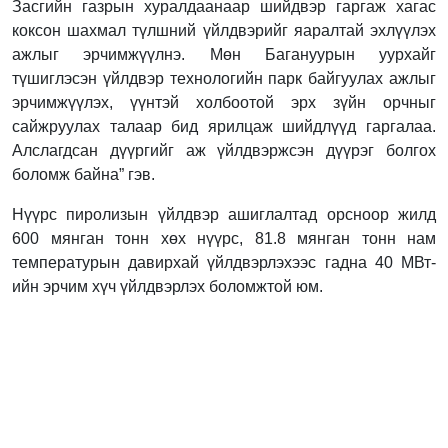
Засгийн газрын хуралдаанаар шийдвэр гаргаж хагас
коксон шахмал түлшний үйлдвэрийг яаралтай эхлүүлэх
ажлыг эрчимжүүлнэ. Мөн Багануурын уурхайг
түшиглэсэн үйлдвэр технологийн парк байгуулах ажлыг
эрчимжүүлэх, үүнтэй холбоотой эрх зүйн орчныг
сайжруулах талаар бид ярилцаж шийдлүүд гаргалаа.
Алслагдсан дүүргийг аж үйлдвэржсэн дүүрэг болгох
боломж байна” гэв.
Нүүрс пиролизын үйлдвэр ашиглалтад орсноор жилд
600 мянган тонн хөх нүүрс, 81.8 мянган тонн нам
температурын давирхай үйлдвэрлэхээс гадна 40 МВт-
ийн эрчим хүч үйлдвэрлэх боломжтой юм.