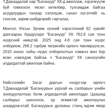
Т.Даваадалай нар “Багануур” ХК-д ажиллаж, хэрэгжүүлж
буй томоохон төсөл хөтөлбөр, тулгамдаж байгаа
асуудлуудын талаар хэлэлцэж, санал хүсэлтийг нь
сонсож, зарим шийдвэрийг гаргалаа.
Монгол Улсын Эрчим хүчний хэрэглээний 62 хувийг
дангаараа бүрдүүлдэг “Багануур” ХК 762.8 сая тонн
нүүрсний нөөцтэй. 2025 онд 4.8 сая тонн нүүрс
олборлож, 268.2 тэрбум төгрөгийн орлого төвлөрүүлсэн.
2010 оноос хойш нүүрс олборлолтын хэмжээ жил бүр
өсөн нэмэгдэж байгаа ч “Багануур” ХК санхүүгийн
алдагдалтай ажиллаж байна.
Нийслэлийн Засаг даргын нэгдүгээр орлогч
Т.Даваадалай “Багануурын уурхай нь салбарын үнийн
зохицуулалтаас болж алдагдалтай ажилладаг. Цаашид
салбарыг шинэчлэх, үр өгөөжтэй ажиллуулах
шаардлагатай. Багануурын дулааны станц өдгөө ямар