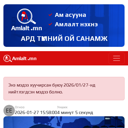
Ам асууна
Амлалт нэхнэ
АРД ТҮМНИЙ ОЙ САНАМЖ
Энэ мэдээ хуучирсан буюу 2026/01/27-нд
нийтлэгдсэн мэдээ болно.
Огноо
Унших
2026-01-27 15:58:00
4 минут 5 секунд