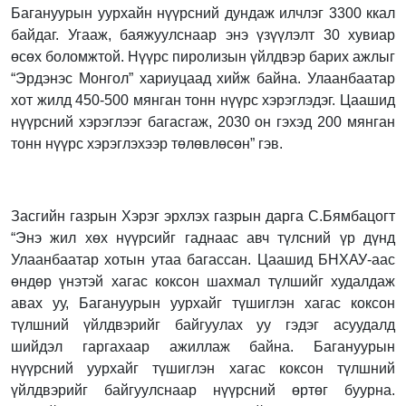
Багануурын уурхайн нүүрсний дундаж илчлэг 3300 ккал
байдаг. Угааж, баяжуулснаар энэ үзүүлэлт 30 хувиар
өсөх боломжтой. Нүүрс пиролизын үйлдвэр барих ажлыг
“Эрдэнэс Монгол” хариуцаад хийж байна. Улаанбаатар
хот жилд 450-500 мянган тонн нүүрс хэрэглэдэг. Цаашид
нүүрсний хэрэглээг багасгаж, 2030 он гэхэд 200 мянган
тонн нүүрс хэрэглэхээр төлөвлөсөн” гэв.
Засгийн газрын Хэрэг эрхлэх газрын дарга С.Бямбацогт
“Энэ жил хөх нүүрсийг гаднаас авч түлсний үр дүнд
Улаанбаатар хотын утаа багассан. Цаашид БНХАУ-аас
өндөр үнэтэй хагас коксон шахмал түлшийг худалдаж
авах уу, Багануурын уурхайг түшиглэн хагас коксон
түлшний үйлдвэрийг байгуулах уу гэдэг асуудалд
шийдэл гаргахаар ажиллаж байна. Багануурын
нүүрсний уурхайг түшиглэн хагас коксон түлшний
үйлдвэрийг байгуулснаар нүүрсний өртөг буурна.