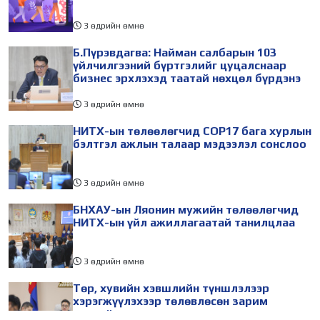
3 өдрийн өмнө
Б.Пүрэвдагва: Найман салбарын 103
үйлчилгээний бүртгэлийг цуцалснаар
бизнес эрхлэхэд таатай нөхцөл бүрдэнэ
3 өдрийн өмнө
НИТХ-ын төлөөлөгчид COP17 бага хурлын
бэлтгэл ажлын талаар мэдээлэл сонслоо
3 өдрийн өмнө
БНХАУ-ын Ляонин мужийн төлөөлөгчид
НИТХ-ын үйл ажиллагаатай танилцлаа
3 өдрийн өмнө
Төр, хувийн хэвшлийн түншлэлээр
хэрэгжүүлэхээр төлөвлөсөн зарим
төслийг танилцуулав