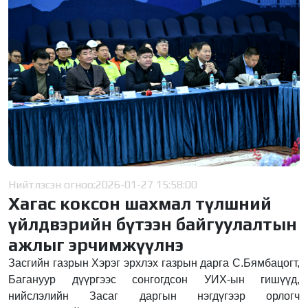
Нийтлэсэн огноо:
2026-01-27 15:58:00
Хагас коксон шахмал түлшний
үйлдвэрийн бүтээн байгуулалтын
ажлыг эрчимжүүлнэ
Засгийн газрын Хэрэг эрхлэх газрын дарга С.Бямбацогт,
Багануур дүүргээс сонгогдсон УИХ-ын гишүүд,
нийслэлийн Засаг даргын нэгдүгээр орлогч