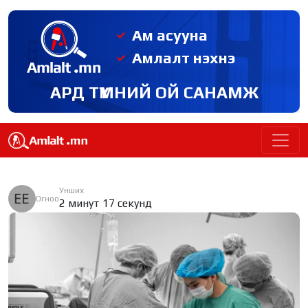
Ам асууна
Амлалт нэхнэ
АРД ТҮМНИЙ ОЙ САНАМЖ
Унших
Огноо
2 минут 17 секунд