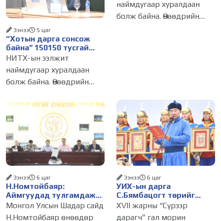
наймдугаар хуралдаан
ажиллуулж эхэлнэ
болж байна. Өнөөдрийн
хуралдаанаар нийслэлийн
Ээнээ
5 цаг
“Хотын дарга сонсож
нутгийн захиргааны
байна” 150150 тусгай
байгууллага, албан
дугаарыг наймдугаар
НИТХ-ын ээлжит
тушаалтанд 2025, 2026
сарын 14-нөөс
наймдугаар хуралдаан
ажиллуулж эхэлнэ
оны эхний хагас жилийн
болж байна. Өнөөдрийн
байдлаар иргэдээс ирсэн
хуралдаанаар нийслэлийн
өргөдөл,
нутгийн захиргааны
байгууллага, албан
тушаалтанд 2025, 2026
оны эхний хагас жилийн
байдлаар иргэдээс ирсэн
өргөдөл,
Ээнээ
6 цаг
Ээнээ
6 цаг
Н.Номтойбаяр:
УИХ-ын дарга
Аймгуудад тулгамдаж
С.Бямбацогт төрийг
буй асуудлуудыг долоо
төлөөлөн Сутай хайрхны
Монгол Улсын Шадар сайд
XVII жарны “Сүрээр
хоног бүр Засгийн
тэнгэрийг тахих төрийн
Н.Номтойбаяр өнөөдөр
дарагч” гал морин