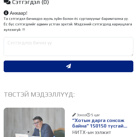
Сэтгэгдэл
(0)
Анхаар!
Та сэтгэгдэл бичихдээ хууль зүйн болон ёс суртахууныг баримтална уу.
Ёс бус сэтгэгдлийг админ устгах эрхтэй. Мэдээний сэтгэгдэлд хариуцлага
хүлээхгүй. !!!
ТӨСТЭЙ МЭДЭЭЛЛҮҮД:
Ээнээ
5 цаг
“Хотын дарга сонсож
байна” 150150 тусгай
дугаарыг наймдугаар
НИТХ-ын ээлжит
сарын 14-нөөс