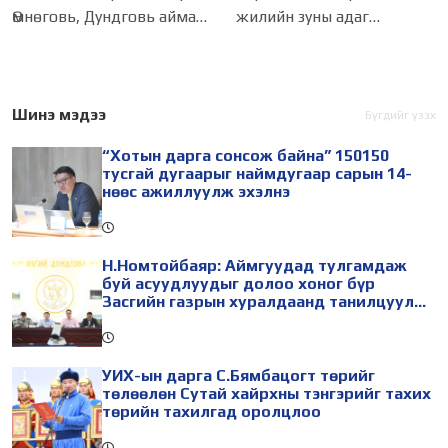
газрын хуралдаанд
тахилгад оролцлоо
Өмнөговь, Дундговь аймагт
жилийн зуны адаг
танилцуулж,
шийдвэрлүүлнэ
ажиллалаа. Ерөнхий
хөхөгчин хонь сарын 23-
сайдын 10 дугаар албан
ны өлзий дэмбэрэлтэй
даалгавар, Улсын Онцгой
өдөр /2026.08.06/ Сутай
комиссын даргын 3 дугаар
хайрхны тэнгэрийг тайх
Шинэ мэдээ
Бүгдийг үзэх
тушаалын хүрээнд
төрийн тахилга боллоо.
“Хотын дарга сонсож байна” 150150
Өмнөговь аймагт
Монгол
тусгай дугаарыг наймдугаар сарын 14-
нөөс ажиллуулж эхэлнэ
Н.Номтойбаяр: Аймгуудад тулгамдаж
буй асуудлуудыг долоо хоног бүр
Засгийн газрын хуралдаанд танилцуулж,
шийдвэрлүүлнэ
УИХ-ын дарга С.Бямбацогт төрийг
төлөөлөн Сутай хайрхны тэнгэрийг тахих
төрийн тахилгад оролцлоо