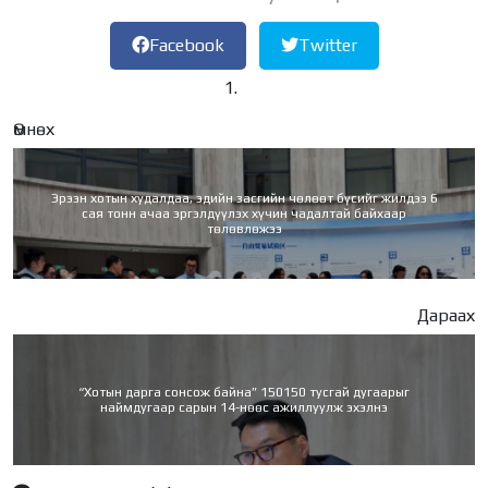
Facebook
Twitter
Өмнөх
Эрээн хотын худалдаа, эдийн засгийн чөлөөт бүсийг жилдээ 6
сая тонн ачаа эргэлдүүлэх хүчин чадалтай байхаар
төлөвлөжээ
Дараах
“Хотын дарга сонсож байна” 150150 тусгай дугаарыг
наймдугаар сарын 14-нөөс ажиллуулж эхэлнэ