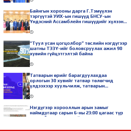
Байнгын хорооны дарга Г.Тэмүүлэн
тэргүүтэй УИХ-ын гишүүд БНСУ-ын
Үндэсний Ассамблейн гишүүдийг хүлээн
авч уулзав
“Туул усан цогцолбор” төслийн нэгдүгээр
шатны ТЭЗҮ-ийг боловсруулах ажил 90
хувийн гүйцэтгэлтэй байна
Татварын өрийг барагдуулахдаа
орлогын 30 хувийг татвар төлөгчид
үлдээхээр хуульчилж, татварын
тайлангаа залруулах хугацааг хоёр жил
болгон сунгажээ
Нэгдүгээр хорооллын арын замыг
наймдугаар сарын 6-ны 23:00 цагаас түр
хааж, борооны ус зайлуулах шугамын
хөндлөн сэтэлгээ хийнэ