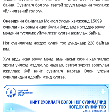
байна. Сувилагч бол хүн төвтэй эрүүл мэндийн тусламж
үйлчилгээний гол хүч.
Өнөөдрийн байдлаар Монгол Улсын хэмжээнд 15099
сувилагч эх орны өнцөг булан бүрд ард иргэддээ эрүүл
мэндийн тусламж үйлчилгээг хүргэн ажиллаж байна.
Нэг сувилагчид ногдох хүний тоо дунджаар 228 байгаа
юм.
Хүн ардынхаа эрүүл мэнд, амь насыг сахин хамгаалах
эрхэм үйлсэд мэдлэг, ур чадвар, сэтгэл зүрхээ зориулан
ажиллаж буй нийт сувилагч нартаа Олон улсын
сувилагчдын өдрийн мэнд хүргэе.