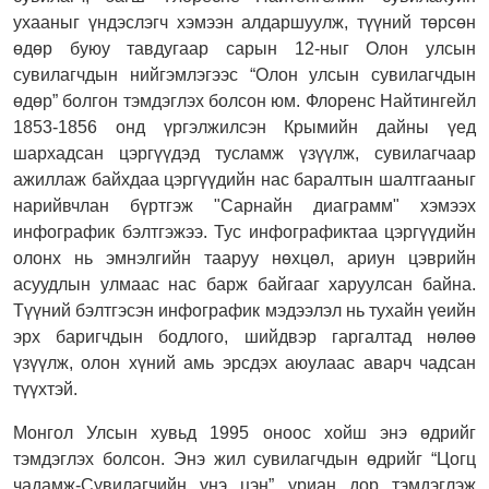
ухааныг үндэслэгч хэмээн алдаршуулж, түүний төрсөн
өдөр буюу тавдугаар сарын 12-ныг Олон улсын
сувилагчдын нийгэмлэгээс “Олон улсын сувилагчдын
өдөр” болгон тэмдэглэх болсон юм. Флоренс Найтингейл
1853-1856 онд үргэлжилсэн Крымийн дайны үед
шархадсан цэргүүдэд тусламж үзүүлж, сувилагчаар
ажиллаж байхдаа цэргүүдийн нас баралтын шалтгааныг
нарийвчлан бүртгэж "Сарнайн диаграмм" хэмээх
инфографик бэлтгэжээ. Тус инфографиктаа цэргүүдийн
олонх нь эмнэлгийн тааруу нөхцөл, ариун цэврийн
асуудлын улмаас нас барж байгааг харуулсан байна.
Түүний бэлтгэсэн инфографик мэдээлэл нь тухайн үеийн
эрх баригчдын бодлого, шийдвэр гаргалтад нөлөө
үзүүлж, олон хүний амь эрсдэх аюулаас аварч чадсан
түүхтэй.
Монгол Улсын хувьд 1995 оноос хойш энэ өдрийг
тэмдэглэх болсон. Энэ жил сувилагчдын өдрийг “Цогц
чадамж-Сувилагчийн үнэ цэн” уриан дор тэмдэглэж