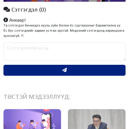
Сэтгэгдэл
(0)
Анхаар!
Та сэтгэгдэл бичихдээ хууль зүйн болон ёс суртахууныг баримтална уу.
Ёс бус сэтгэгдлийг админ устгах эрхтэй. Мэдээний сэтгэгдэлд хариуцлага
хүлээхгүй. !!!
ТӨСТЭЙ МЭДЭЭЛЛҮҮД: