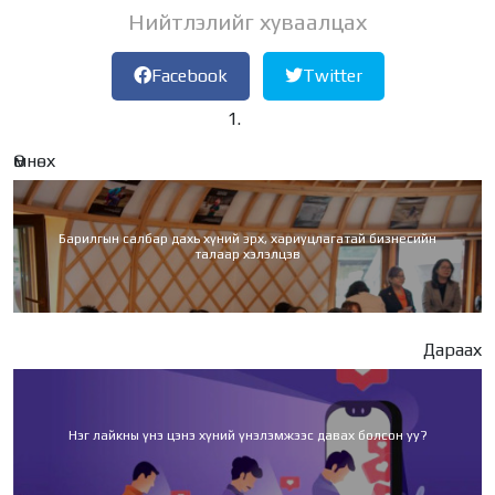
Нийтлэлийг хуваалцах
Facebook
Twitter
Өмнөх
Барилгын салбар дахь хүний эрх, хариуцлагатай бизнесийн
талаар хэлэлцэв
Дараах
Нэг лайкны үнэ цэнэ хүний үнэлэмжээс давах болсон уу?