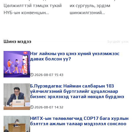
мэдээлэл сонслоо
ажиллагаатай
Цөлжилттэй тэмцэх тухай
их сургууль, эрдэм
танилцлаа
НҮБ-ын конвенцын
шинжилгээний
Талуудын 17 дугаар бага
байгууллагын эрдэмтэн,
хурал (COP17) 2026 оны 08
судлаач, оюутнууд болон
дугаар сарын 17-28-ны
залуу бизнес эрхлэгчдийн
өдөр зохион
төлөөлөгчид Монгол
Шинэ мэдээ
Бүгдийг үзэх
байгуулагдана. Үүнтэй
Улсад хийж буй танилцах
Нэг лайкны үнэ цэнэ хүний үнэлэмжээс
холбогдуулан Нийслэлийн
айлчлалынхаа хүрээнд
давах болсон уу?
2026-08-07
15:43
Б.Пүрэвдагва: Найман салбарын 103
үйлчилгээний бүртгэлийг цуцалснаар
бизнес эрхлэхэд таатай нөхцөл бүрдэнэ
2026-08-07
14:32
НИТХ-ын төлөөлөгчид COP17 бага хурлын
бэлтгэл ажлын талаар мэдээлэл сонслоо