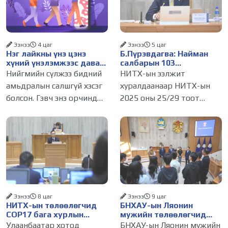
Ээнээ
4 цаг
Ээнээ
5 цаг
Нэг лайкны үнэ цэнэ
Б.Пүрэвдагва: Найман
хүний үнэлэмжээс давах
салбарын 103
болсон уу?
үйлчилгээний
Нийгмийн сүлжээ бидний
НИТХ-ын ээлжит
бүртгэлийг цуцалснаар
амьдралын салшгүй хэсэг
хуралдаанаар НИТХ-ын
бизнес эрхлэхэд таатай
болсон. Гэвч энэ орчинд
2025 оны 25/29 тоот
нөхцөл бүрдэнэ
хүмүүсийн үнэлэмж,
тогтоолоор батлагдсан
амжилт, тэр ч байтугай
журмын зарим хэсгийг
хүний үнэ цэнийг хүртэл
хүчингүй болгож,
лайк, шэйр, дагагчийн
зөвшөөрлийн шинжтэй
тоогоор хэмжих хандлага
103 бүртгэлээс нийслэлийн
газар авч
бизнес эрхлэгчдийг
Ээнээ
8 цаг
Ээнээ
9 цаг
НИТХ-ын төлөөлөгчид
БНХАУ-ын Ляонин
COP17 бага хурлын
мужийн төлөөлөгчид
бэлтгэл ажлын талаар
НИТХ-ын үйл
Улаанбаатар хотод
БНХАУ-ын Ляонин мужийн