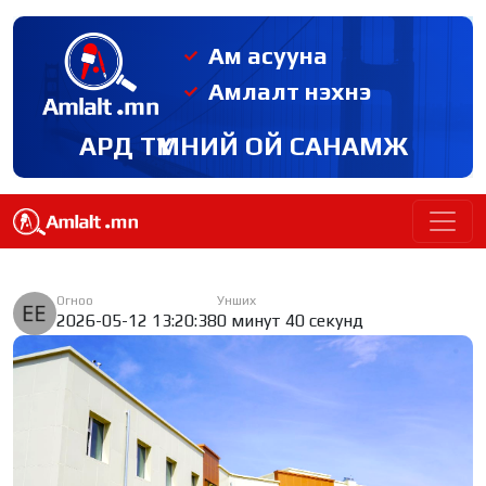
Ам асууна
Амлалт нэхнэ
АРД ТҮМНИЙ ОЙ САНАМЖ
Огноо
Унших
2026-05-12 13:20:38
0 минут 40 секунд