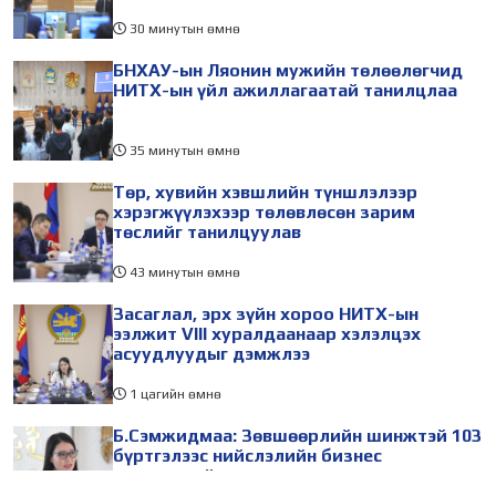
30 минутын өмнө
БНХАУ-ын Ляонин мужийн төлөөлөгчид
НИТХ-ын үйл ажиллагаатай танилцлаа
35 минутын өмнө
Төр, хувийн хэвшлийн түншлэлээр
хэрэгжүүлэхээр төлөвлөсөн зарим
төслийг танилцуулав
43 минутын өмнө
Засаглал, эрх зүйн хороо НИТХ-ын
ээлжит VIII хуралдаанаар хэлэлцэх
асуудлуудыг дэмжлээ
1 цагийн өмнө
Б.Сэмжидмаа: Зөвшөөрлийн шинжтэй 103
бүртгэлээс нийслэлийн бизнес
эрхлэгчдийг чөлөөллөө