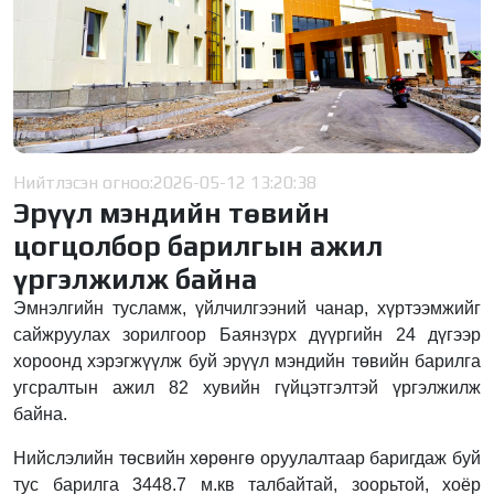
Нийтлэсэн огноо:
2026-05-12 13:20:38
Эрүүл мэндийн төвийн
цогцолбор барилгын ажил
үргэлжилж байна
Эмнэлгийн тусламж, үйлчилгээний чанар, хүртээмжийг
сайжруулах зорилгоор Баянзүрх дүүргийн 24 дүгээр
хороонд хэрэгжүүлж буй эрүүл мэндийн төвийн барилга
угсралтын ажил 82 хувийн гүйцэтгэлтэй үргэлжилж
байна.
Нийслэлийн төсвийн хөрөнгө оруулалтаар баригдаж буй
тус барилга 3448.7 м.кв талбайтай, зоорьтой, хоёр