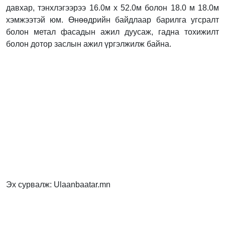
давхар, тэнхлэгээрээ 16.0м х 52.0м болон 18.0 м 18.0м
хэмжээтэй юм. Өнөөдрийн байдлаар барилга угсралт
болон метал фасадын ажил дуусаж, гадна тохижилт
болон дотор заслын ажил үргэлжилж байна.
Эх сурвалж: Ulaanbaatar.mn