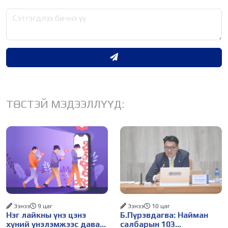
ТӨСТЭЙ МЭДЭЭЛЛҮҮД:
Ээнээ
9 цаг
Ээнээ
10 цаг
Нэг лайкны үнэ цэнэ
Б.Пүрэвдагва: Найман
хүний үнэлэмжээс давах
салбарын 103