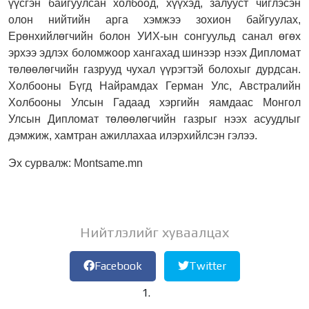
үүсгэн байгуулсан холбоод, хүүхэд, залууст чиглэсэн
олон нийтийн арга хэмжээ зохион байгуулах,
Ерөнхийлөгчийн болон УИХ-ын сонгуульд санал өгөх
эрхээ эдлэх боломжоор хангахад шинээр нээх Дипломат
төлөөлөгчийн газрууд чухал үүрэгтэй болохыг дурдсан.
Холбооны Бүгд Найрамдах Герман Улс, Австралийн
Холбооны Улсын Гадаад хэргийн яамдаас Монгол
Улсын Дипломат төлөөлөгчийн газрыг нээх асуудлыг
дэмжиж, хамтран ажиллахаа илэрхийлсэн гэлээ.
Эх сурвалж: Montsame.mn
Нийтлэлийг хуваалцах
Facebook
Twitter