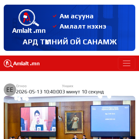
Ам асууна
Амлалт нэхнэ
АРД ТҮМНИЙ ОЙ САНАМЖ
Огноо
Унших
2026-05-13 10:40:00
3 минут 10 секунд