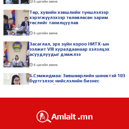
6 цагийн өмнө
Төр, хувийн хэвшлийн түншлэлээр
хэрэгжүүлэхээр төлөвлөсөн зарим
төслийг танилцуулав
6 цагийн өмнө
Засаглал, эрх зүйн хороо НИТХ-ын
ээлжит VIII хуралдаанаар хэлэлцэх
асуудлуудыг дэмжлээ
6 цагийн өмнө
Б.Сэмжидмаа: Зөвшөөрлийн шинжтэй 103
бүртгэлээс нийслэлийн бизнес
эрхлэгчдийг чөлөөллөө
6 цагийн өмнө
ТБХ 67 асуудал хэлэлцэж, нийслэлийн
төсвийн талаарх ерөнхий хяналтын
сонсгол зохион байгуулсан байна
6 цагийн өмнө