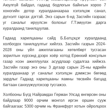
Аюулгүй байдал, гадаад бодлогын байнгын хороо 7
хоногийн дотор хуралдаанаараа хэлэлцэж санал,
дүгнэлт гаргах дэгтэй. Энэ сарын 6-нд Засгийн газраас
уг саналыг ирүүлсэн болохыг Г.Тэмүүлэн дарга
хуралдаанд танилцуулав.
Гадаад харилцааны сайд Б.Батцэцэг хуралдаанд
холбогдох танилцуулгыг хийлээ. Засгийн газрын 2024-
2028 оны үйл ажиллагааны хөтөлбөрт тусгасан
зорилтын хүрээнд дээрх хоёр хотод Ерөнхий консулын
газар нээн ажиллуулах асуудлаар судалгаа хийжээ.
Засгийн газар энэ оны 3 дугаар сарын 25-ны өдрийн
хуралдаанаар уг саналыг хэлэлцэн дэмжсэн бөгөөд
зардлыг Гадаад харилцааны яамны төсвийн багцад
багтаан санхүүжүүлэхээр тусгажээ.
Холбооны Бүгд Найрамдах Герман Улсад өнгөрсөн оны
байдлаар 9000 орчим монгол иргэн оршин сууж
байгаагаас 5300 орчим нь Франкфурт хотын ойролцоох