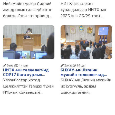
болсон уу?
үйлчилгээний
Нийгмийн сүлжээ бидний
НИТХ-ын ээлжит
бүртгэлийг цуцалснаар
амьдралын салшгүй хэсэг
хуралдаанаар НИТХ-ын
бизнес эрхлэхэд таатай
болсон. Гэвч энэ орчинд
2025 оны 25/29 тоот
нөхцөл бүрдэнэ
хүмүүсийн үнэлэмж,
тогтоолоор батлагдсан
амжилт, тэр ч байтугай
журмын зарим хэсгийг
хүний үнэ цэнийг хүртэл
хүчингүй болгож,
лайк, шэйр, дагагчийн
зөвшөөрлийн шинжтэй
тоогоор хэмжих хандлага
103 бүртгэлээс нийслэлийн
газар авч
бизнес эрхлэгчдийг
Ээнээ
14 цаг
Ээнээ
14 цаг
НИТХ-ын төлөөлөгчид
БНХАУ-ын Ляонин
COP17 бага хурлын
мужийн төлөөлөгчид
бэлтгэл ажлын талаар
НИТХ-ын үйл
Улаанбаатар хотод
БНХАУ-ын Ляонин мужийн
мэдээлэл сонслоо
ажиллагаатай
Цөлжилттэй тэмцэх тухай
их сургууль, эрдэм
танилцлаа
НҮБ-ын конвенцын
шинжилгээний
Талуудын 17 дугаар бага
байгууллагын эрдэмтэн,
хурал (COP17) 2026 оны 08
судлаач, оюутнууд болон
дугаар сарын 17-28-ны
залуу бизнес эрхлэгчдийн