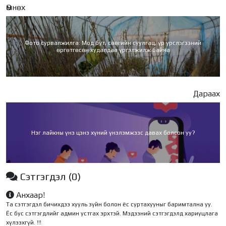
Өмнөх
Фото сурвалжилга: Мод бут, сөөгийн суулгац, үр үрслэгээний
өргөтгөсөн худалдаа үргэлжилж байна
Дараах
Нэг лайкны үнэ цэнэ хүний үнэлэмжээс давах болсон уу?
Сэтгэгдэл
(0)
Анхаар!
Та сэтгэгдэл бичихдээ хууль зүйн болон ёс суртахууныг баримтална уу.
Ёс бус сэтгэгдлийг админ устгах эрхтэй. Мэдээний сэтгэгдэлд хариуцлага
хүлээхгүй. !!!