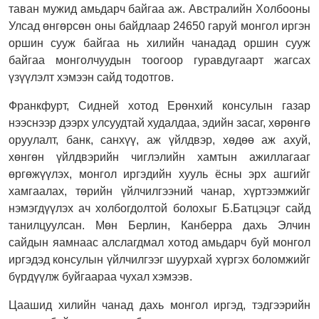
таван мужид амьдарч байгаа аж. Австралийн Холбооны
Улсад өнгөрсөн оны байдлаар 24650 гаруй монгол иргэн
оршин сууж байгаа нь хилийн чанадад оршин сууж
байгаа монголчуудын тоогоор гуравдугаарт жагсах
үзүүлэлт хэмээн сайд тодотгов.
Франкфурт, Сидней хотод Ерөнхий консулын газар
нээснээр дээрх улсуудтай худалдаа, эдийн засаг, хөрөнгө
оруулалт, банк, санхүү, аж үйлдвэр, хөдөө аж ахуй,
хөнгөн үйлдвэрийн чиглэлийн хамтын ажиллагааг
өргөжүүлэх, монгол иргэдийн хууль ёсны эрх ашгийг
хамгаалах, төрийн үйлчилгээний чанар, хүртээмжийг
нэмэгдүүлэх ач холбогдолтой болохыг Б.Батцэцэг сайд
танилцуулсан. Мөн Берлин, Канберра дахь Элчин
сайдын яамнаас алслагдмал хотод амьдарч буй монгол
иргэдэд консулын үйлчилгээг шуурхай хүргэх боломжийг
бүрдүүлж буйгаараа чухал хэмээв.
Цаашид хилийн чанад дахь монгол иргэд, тэдгээрийн