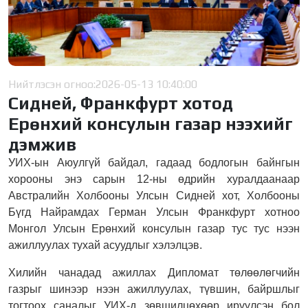
Нийтлэсэн огноо:
2026-05-13 10:40:00
Сидней, Франкфурт хотод
Ерөнхий консулын газар нээхийг
дэмжив
УИХ-ын Аюулгүй байдал, гадаад бодлогын байнгын
хорооны энэ сарын 12-ны өдрийн хуралдаанаар
Австралийн Холбооны Улсын Сидней хот, Холбооны
Бүгд Найрамдах Герман Улсын Франкфурт хотноо
Монгол Улсын Ерөнхий консулын газар тус тус нээн
ажиллуулах тухай асуудлыг хэлэлцэв.
Хилийн чанадад ажиллах Дипломат төлөөлөгчийн
газрыг шинээр нээн ажиллуулах, түвшин, байршлыг
тогтоох саналыг УИХ-д зөвшилцөхөөр ирүүлсэн бол