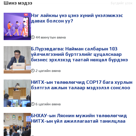
өдөр зохион
төлөөлөгчид Монгол
Шинэ мэдээ
Бүгдийг үзэх
байгуулагдана. Үүнтэй
Улсад хийж буй танилцах
Нэг лайкны үнэ цэнэ хүний үнэлэмжээс
холбогдуулан Нийслэлийн
айлчлалынхаа хүрээнд
давах болсон уу?
44 минутын өмнө
Б.Пүрэвдагва: Найман салбарын 103
үйлчилгээний бүртгэлийг цуцалснаар
бизнес эрхлэхэд таатай нөхцөл бүрдэнэ
2 цагийн өмнө
НИТХ-ын төлөөлөгчид COP17 бага хурлын
бэлтгэл ажлын талаар мэдээлэл сонслоо
6 цагийн өмнө
БНХАУ-ын Ляонин мужийн төлөөлөгчид
НИТХ-ын үйл ажиллагаатай танилцлаа