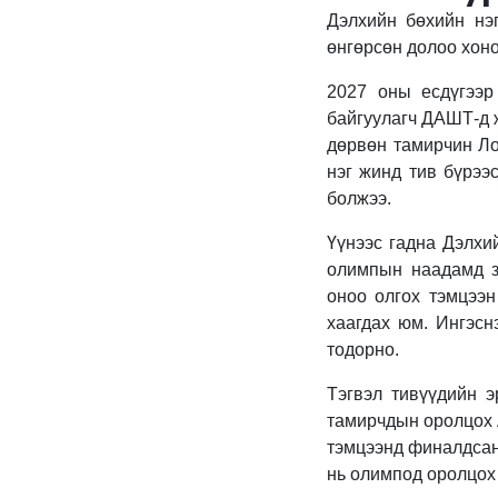
Дэлхийн бөхийн нэ
өнгөрсөн долоо хоно
2027 оны есдүгээр
байгуулагч ДАШТ-д ж
дөрвөн тамирчин Ло
нэг жинд тив бүрээ
болжээ.
Үүнээс гадна Дэлхи
олимпын наадамд зо
оноо олгох тэмцээн
хаагдах юм. Ингэс
тодорно.
Тэгвэл тивүүдийн э
тамирчдын оролцох 
тэмцээнд финалдсан 
нь олимпод оролцох 