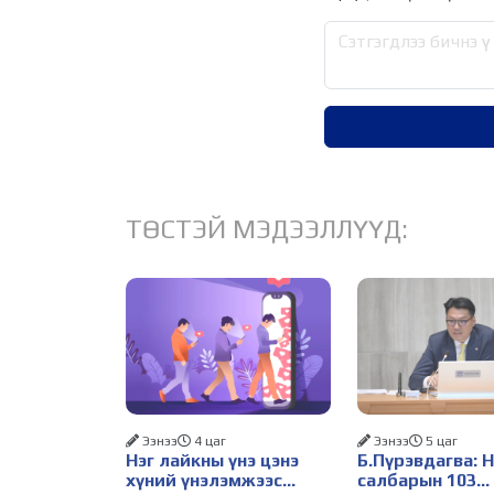
ТӨСТЭЙ МЭДЭЭЛЛҮҮД:
Ээнээ
4 цаг
Ээнээ
5 цаг
Нэг лайкны үнэ цэнэ
Б.Пүрэвдагва: 
хүний үнэлэмжээс
салбарын 103