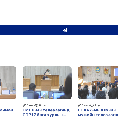
Ээнээ
8 цаг
Ээнээ
9 цаг
Найман
НИТХ-ын төлөөлөгчид
БНХАУ-ын Ляонин
COP17 бага хурлын
мужийн төлөөлөгч