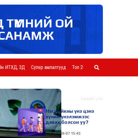
Д ТҮМНИЙ ОЙ
САНАМЖ
йн ИТХД, ЗД
Супер амлалтууд
Топ 20 ААН
Шинэ мэдээ
Бүгдийг үзэх
Нэг лайкны үнэ цэнэ
хүний үнэлэмжээс
давах болсон уу?
2026-08-07
15:43