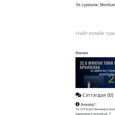
Эх сурвалж: Montsa
Нийтлэлийг хув
Өмнөх
32 МЯНГАН ТОНН
АРИЛЖЛА
Сэтгэгдэл
(0)
Анхаар!
Та сэтгэгдэл бичихдээ хуу
хариуцлага хүлээхгүй. !!!