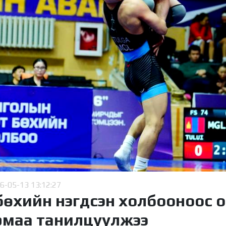
6-05-13 13:12:27
бөхийн нэгдсэн холбооноос 
рмаа танилцуулжээ