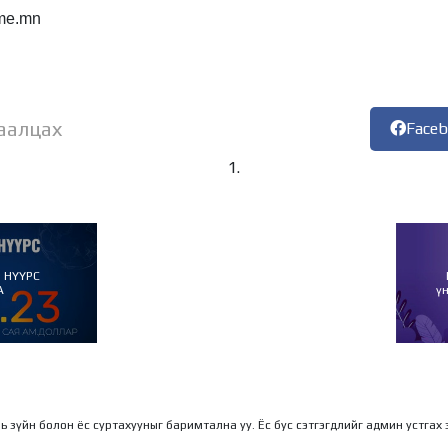
me.mn
аалцах
Face
 НҮҮРС
А
ү
ль зүйн болон ёс суртахууныг баримтална уу. Ёс бус сэтгэгдлийг админ устгах