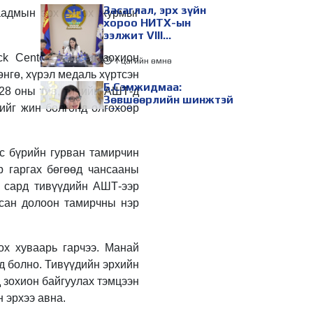
Засаглал, эрх зүйн
аадмын эрх олгох журмыг
хороо НИТХ-ын
ээлжит VIII
хуралдаанаар
k Center” ордонд зохион
хэлэлцэх асуудлуудыг
1 цагийн өмнө
дэмжлээ
өнгө, хүрэл медаль хүртсэн
Б.Сэмжидмаа:
028 оны тив, тивийн АШТ-д
Зөвшөөрлийн шинжтэй
хийг жин болгонд олгохоор
103 бүртгэлээс
нийслэлийн бизнес
эрхлэгчдийг
1 цагийн өмнө
чөлөөллөө
ус бүрийн гурван тамирчин
ТБХ 67 асуудал
р гаргах бөгөөд чансааны
хэлэлцэж, нийслэлийн
р сард тивүүдийн АШТ-ээр
төсвийн талаарх
ерөнхий хяналтын
всан долоон тамирчны нэр
сонсгол зохион
1 цагийн өмнө
байгуулсан байна
УИХ-ын дарга
ох хуваарь гарчээ. Манай
С.Бямбацогт төрийг
д болно. Тивүүдийн эрхийн
төлөөлөн Сутай
хайрхны тэнгэрийг
 зохион байгуулах тэмцээн
тахих төрийн тахилгад
1 цагийн өмнө
 эрхээ авна.
оролцлоо