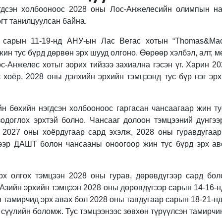
гдсэн холбооноос 2028 оны Лос-Анжелесийн олимпын н
гт танилцуулсан байна.
 сарын 11-19-нд АНУ-ын Лас Вегас хотын “Thomas&Mac
ин тус бүрд дөрвөн эрх шууд олгоно. Өөрөөр хэлбэл, алт, м
с-Анжелес хотыг зорих тийзээ захиална гэсэн үг. Харин 2
с хоёр, 2028 оны дэлхийн эрхийн тэмцээнд тус бүр нэг эр
йн бөхийн нэгдсэн холбооноос гаргасан чансаагаар жин т
доглох эрхтэй болно. Чансааг долоон тэмцээний дүнгээ
 2027 оны хоёрдугаар сард эхэлж, 2028 оны гуравдугаа
нээр ДАШТ болон чансааны оноогоор жин тус бүрд эрх а
рх олгох тэмцээн 2028 оны гурав, дөрөвдүгээр сард бол
Азийн эрхийн тэмцээн 2028 оны дөрөвдүгээр сарын 14-16-н
тамирчид эрх авах бол 2028 оны тавдугаар сарын 18-21-нд
сүүлийн боломж. Тус тэмцээнээс зөвхөн түрүүлсэн тамирчин