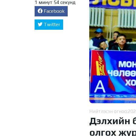
1 минут 54 секунд
Facebook
Twitter
Нийтлэсэн огноо:
202
Дэлхийн 
олгох жу