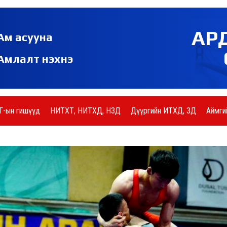
АР
Ам асууна
Амлалт нэхнэ
Г-ын гишүүд
НИТХТ, НИТХД, НЗД
Дүүргийн ИТХД, ЗД
Аймги