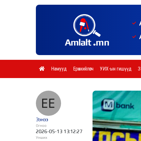
Намууд
Ерөнхийлөгч
УИХ-ын гишүүд
З
Ээнээ
Огноо
2026-05-13 13:12:27
Унших