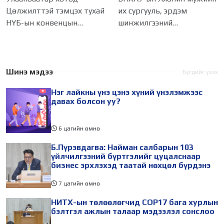
мэдээлэл сонслоо
ажиллагаатай
Цөлжилттэй тэмцэх тухай
их сургууль, эрдэм
танилцлаа
НҮБ-ын конвенцын
шинжилгээний
Талуудын 17 дугаар бага
байгууллагын эрдэмтэн,
хурал (COP17) 2026 оны 08
судлаач, оюутнууд болон
дугаар сарын 17-28-ны
залуу бизнес эрхлэгчдийн
өдөр зохион
төлөөлөгчид Монгол
Шинэ мэдээ
Бүгдийг үзэх
байгуулагдана. Үүнтэй
Улсад хийж буй танилцах
Нэг лайкны үнэ цэнэ хүний үнэлэмжээс
холбогдуулан Нийслэлийн
айлчлалынхаа хүрээнд
давах болсон уу?
6 цагийн өмнө
Б.Пүрэвдагва: Найман салбарын 103
үйлчилгээний бүртгэлийг цуцалснаар
бизнес эрхлэхэд таатай нөхцөл бүрдэнэ
7 цагийн өмнө
НИТХ-ын төлөөлөгчид COP17 бага хурлын
бэлтгэл ажлын талаар мэдээлэл сонслоо