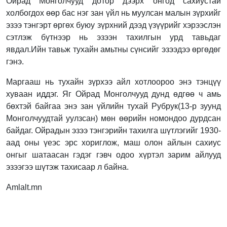
Ойрад Монголчууд дотор дээрх онгод сахиустай
холбогдох өөр бас нэг зан үйл нь муулсан малын зүрхийг
эзээ тэнгэрт өргөх буюу зүрхний дээд үзүүрийг хэрээслэн
сэтлэж бүтнээр нь эзээн тахилгын урд тавьдаг
явдал.Ийн тавьж тухайн амьтны сүнсийг эзээдээ өргөдөг
гэнэ.
Маргааш нь тухайн зүрхээ айл хотлоороо энэ тэнцүү
хуваан иддэг. Яг Ойрад Монголчууд дунд өдгөө ч амь
бөхтэй байгаа энэ зан үйлийн тухай Рубрук(13-р зуунд
Монголчуудтай уулзсан) мөн өөрийн номондоо дурдсан
байдаг. Ойрадын эзээ тэнгэрийн тахилга шүтлэгийг 1930-
аад оны үеэс эрс хориглож, маш олон айлын сахиус
онгыг шатаасан гэдэг гэвч одоо хүртэл зарим айлууд
эзээгээ шүтэж тахисаар л байна.
Amlalt.mn