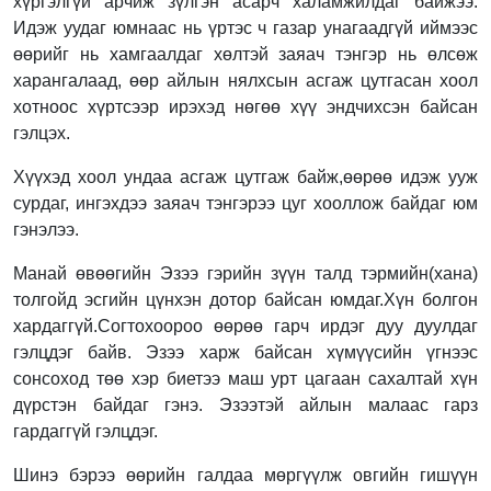
хүргэлгүй арчиж зүлгэн асарч халамжилдаг байжээ.
Идэж уудаг юмнаас нь үртэс ч газар унагаадгүй иймээс
өөрийг нь хамгаалдаг хөлтэй заяач тэнгэр нь өлсөж
харангалаад, өөр айлын нялхсын асгаж цутгасан хоол
хотноос хүртсээр ирэхэд нөгөө хүү эндчихсэн байсан
гэлцэх.
Хүүхэд хоол ундаа асгаж цутгаж байж,өөрөө идэж ууж
сурдаг, ингэхдээ заяач тэнгэрээ цуг хооллож байдаг юм
гэнэлээ.
Манай өвөөгийн Эзээ гэрийн зүүн талд тэрмийн(хана)
толгойд эсгийн цүнхэн дотор байсан юмдаг.Хүн болгон
хардаггүй.Согтохоороо өөрөө гарч ирдэг дуу дуулдаг
гэлцдэг байв. Эзээ харж байсан хүмүүсийн үгнээс
сонсоход төө хэр биетээ маш урт цагаан сахалтай хүн
дүрстэн байдаг гэнэ. Эзээтэй айлын малаас гарз
гардаггүй гэлцдэг.
Шинэ бэрээ өөрийн галдаа мөргүүлж овгийн гишүүн