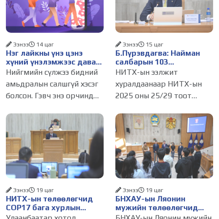
Ээнээ
14 цаг
Ээнээ
15 цаг
Нэг лайкны үнэ цэнэ
Б.Пүрэвдагва: Найман
хүний үнэлэмжээс давах
салбарын 103
болсон уу?
үйлчилгээний
Нийгмийн сүлжээ бидний
НИТХ-ын ээлжит
бүртгэлийг цуцалснаар
амьдралын салшгүй хэсэг
хуралдаанаар НИТХ-ын
бизнес эрхлэхэд таатай
болсон. Гэвч энэ орчинд
2025 оны 25/29 тоот
нөхцөл бүрдэнэ
хүмүүсийн үнэлэмж,
тогтоолоор батлагдсан
амжилт, тэр ч байтугай
журмын зарим хэсгийг
хүний үнэ цэнийг хүртэл
хүчингүй болгож,
лайк, шэйр, дагагчийн
зөвшөөрлийн шинжтэй
тоогоор хэмжих хандлага
103 бүртгэлээс нийслэлийн
газар авч
бизнес эрхлэгчдийг
Ээнээ
19 цаг
Ээнээ
19 цаг
НИТХ-ын төлөөлөгчид
БНХАУ-ын Ляонин
COP17 бага хурлын
мужийн төлөөлөгчид
бэлтгэл ажлын талаар
НИТХ-ын үйл
Улаанбаатар хотод
БНХАУ-ын Ляонин мужийн