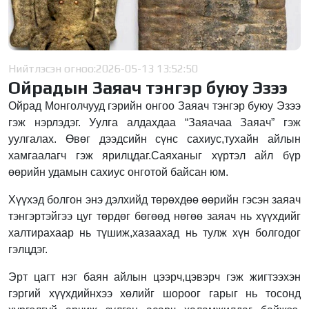
Нийтлэсэн огноо:
2026-05-13 13:52:50
Ойрадын Заяач тэнгэр буюу Эзээ
Ойрад Монголчууд гэрийн онгоо Заяач тэнгэр буюу Эзээ
гэж нэрлэдэг. Уулга алдахдаа “Заяачаа Заяач” гэж
уулгалах. Өвөг дээдсийн сүнс сахиус,тухайн айлын
хамгаалагч гэж ярилцдаг.Саяханыг хүртэл айл бүр
өөрийн удамын сахиус онготой байсан юм.
Хүүхэд болгон энэ дэлхийд төрөхдөө өөрийн гэсэн заяач
тэнгэртэйгээ цуг төрдөг бөгөөд нөгөө заяач нь хүүхдийг
халтирахаар нь түшиж,хазаахад нь тулж хүн болгодог
гэлцдэг.
Эрт цагт нэг баян айлын цээрч,цэвэрч гэж жигтээхэн
гэргий хүүхдийнхээ хөлийг шороог гарыг нь тосонд