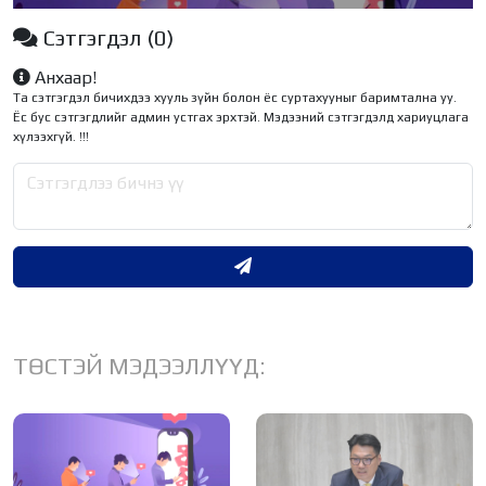
Сэтгэгдэл
(0)
Анхаар!
Та сэтгэгдэл бичихдээ хууль зүйн болон ёс суртахууныг баримтална уу.
Ёс бус сэтгэгдлийг админ устгах эрхтэй. Мэдээний сэтгэгдэлд хариуцлага
хүлээхгүй. !!!
ТӨСТЭЙ МЭДЭЭЛЛҮҮД: