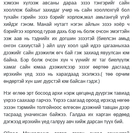
хэмээн хүлээж авсаны дараа эзээ тэнгэрийг сайн
хооллож байхыг захидаг учир нь сайн хооллохгүй бол
тухайн гэрийн эзээ бэрийг хорлож,мал амьтангүй үгүй
хийдэг гэнэм. Манай нутагт нэгэн айлын эзээ хоёр ч
бэрийгээ хорлоод гурав дахь бэр нь болж очсон эмэгтэйн
ээж аав нь тэднийх их догшин эзээтэй (биелсэн амьд
онгон сахиустай ) айл шүү хоол цай идээ цагааныхаа
дээжийг сайн дээжилж өгч бай гэж захиад явуулсан юм
байна. Бэр болж очсон хүн ч үүнийг яг таг биелүүлж
хамаг сайн юмаа дээжилсээр эзээг өөртөө дасгаад
ирэхийн үед эзээ нь харагдаад эхэлжээ.( төө орчим
өндөртэй хүн шиг дүрстэй юм байсан гэдэг.)
Нэг өглөө эрт босоод архи нэрж цөгцөнд дүүргэж тавиад
үхрээ саахаар гарчээ. Үхрээ саагаад ороод ирэхэд нөгөө
эзээн тэрмийн толгойноос өлгөсөн дээжний тавцан дээр
тасраад уначихсан байжээ. Галдаа их харган өрдөөд
дэгжээд ирэхийн үед галруу авч хийж дарсан түүх бий.