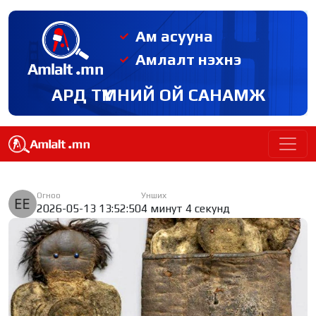
Ам асууна
Амлалт нэхнэ
АРД ТҮМНИЙ ОЙ САНАМЖ
Огноо
Унших
2026-05-13 13:52:50
4 минут 4 секунд