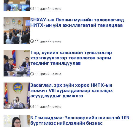
11 цагийн өмнө
БНХАУ-ын Ляонин мужийн төлөөлөгчид
НИТХ-ын үйл ажиллагаатай танилцлаа
11 цагийн өмнө
Төр, хувийн хэвшлийн түншлэлээр
хэрэгжүүлэхээр төлөвлөсөн зарим
төслийг танилцуулав
11 цагийн өмнө
Засаглал, эрх зүйн хороо НИТХ-ын
ээлжит VIII хуралдаанаар хэлэлцэх
асуудлуудыг дэмжлээ
11 цагийн өмнө
Б.Сэмжидмаа: Зөвшөөрлийн шинжтэй 103
бүртгэлээс нийслэлийн бизнес
эрхлэгчдийг чөлөөллөө