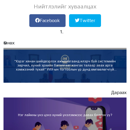
Нийтлэлийг хуваалцах
Facebook
Twitter
Өмнөх
“Хэрэг хянан шийдвэрлэх ажиллагаанд илэрч буй системийн
зөрчил, хүний эрхийн баталгааг хангах талаар авах арга
хэмжээний тухай” УИХ-ын тогтоолын үр дүнд өмгөөлөгчгүй
байцаах, мэдүүлэг авахыг зогсооно
Дараах
Нэг лайкны үнэ цэнэ хүний үнэлэмжээс давах болсон уу?