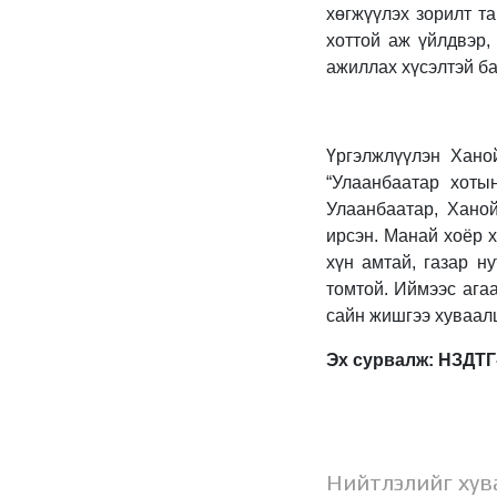
хөгжүүлэх зорилт т
хоттой аж үйлдвэр,
ажиллах хүсэлтэй ба
Үргэлжлүүлэн Хано
“Улаанбаатар хоты
Улаанбаатар, Хано
ирсэн. Манай хоёр х
хүн амтай, газар н
томтой. Иймээс ага
сайн жишгээ хуваалц
Эх сурвалж: НЗД
Нийтлэлийг хув