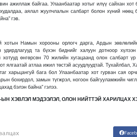
авин ажиллаж байгаа. Улаанбаатар хотыг илүү сайхан хот
 худалдаа, аялал жуулчлалын салбарт болон хүний нөөц б
йна” гэв.
й хотын Намын хорооны орлогч дарга, Ардын зөвлөлий
н удирдлагууд та бүхэн биднийг халуун дотноор хүлээн
й хотууд өнгөрсөн 70 жилийн хугацаанд олон салбарт ү
от ялгаатай атлаа ижил төстэй асуудлуудтай. Тухайлбал, Х
утаг харьцангуй бага бол Улаанбаатар хот гурван сая орч
арын бохирдол, замын түгжрэл, ногоон байгууламжийн чиг
ахад бэлэн байна” гэлээ.
ТГ-ЫН ХЭВЛЭЛ МЭДЭЭЛЭЛ, ОЛОН НИЙТТЭЙ ХАРИЛЦАХ Х
аалцах
Face