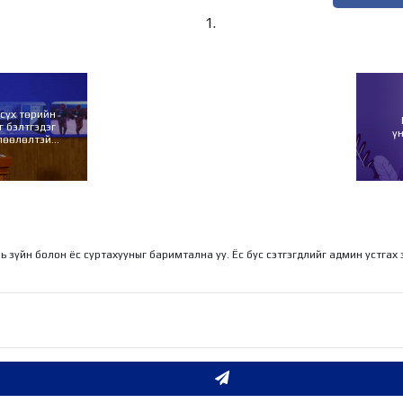
сүх төрийн
г бэлтгэдэг
ү
лөөлөлтэй
ль зүйн болон ёс суртахууныг баримтална уу. Ёс бус сэтгэгдлийг админ устгах