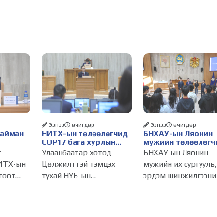
Ээнээ
өчигдѳр
Ээнээ
өчигдѳр
Найман
НИТХ-ын төлөөлөгчид
БНХАУ-ын Ляонин
COP17 бага хурлын
мужийн төлөөлөгч
бэлтгэл ажлын талаар
НИТХ-ын үйл
т
Улаанбаатар хотод
БНХАУ-ын Ляонин
алснаар
мэдээлэл сонслоо
ажиллагаатай
ИТХ-ын
Цөлжилттэй тэмцэх
мужийн их сургууль,
д
танилцлаа
тоот
тухай НҮБ-ын
эрдэм шинжилгээни
бүрдэнэ
лагдсан
конвенцын Талуудын 17
байгууллагын эрдэм
эсгийг
дугаар бага хурал
судлаач, оюутнууд 
(COP17) 2026 оны 08
залуу бизнес