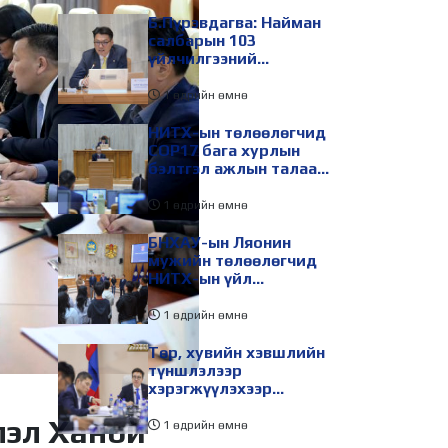
Б.Пүрэвдагва: Найман
салбарын 103
үйлчилгээний
бүртгэлийг цуцалснаар
бизнес эрхлэхэд
1 өдрийн өмнө
таатай нөхцөл бүрдэнэ
НИТХ-ын төлөөлөгчид
COP17 бага хурлын
бэлтгэл ажлын талаар
мэдээлэл сонслоо
1 өдрийн өмнө
БНХАУ-ын Ляонин
мужийн төлөөлөгчид
НИТХ-ын үйл
ажиллагаатай
танилцлаа
1 өдрийн өмнө
Төр, хувийн хэвшлийн
түншлэлээр
хэрэгжүүлэхээр
төлөвлөсөн зарим
лэл Ханой
төслийг танилцуулав
1 өдрийн өмнө