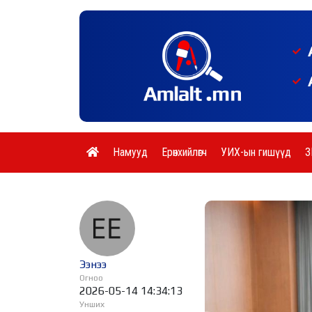
Намууд
Ерөнхийлөгч
УИХ-ын гишүүд
З
Ээнээ
Огноо
2026-05-14 14:34:13
Унших