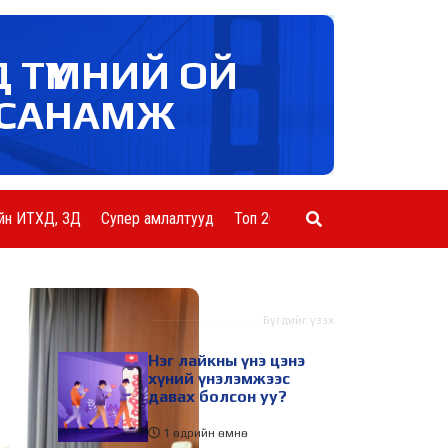
Д ТҮМНИЙ ОЙ
САНАМЖ
йн ИТХД, ЗД
Супер амлалтууд
Топ 20 ААН
Шинэ мэдээ
Бүгдийг үзэх
Нэг лайкны үнэ цэнэ
хүний үнэлэмжээс
давах болсон уу?
1 өдрийн өмнө