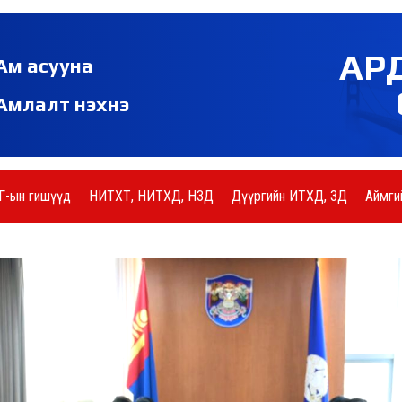
АР
Ам асууна
Амлалт нэхнэ
Г-ын гишүүд
НИТХТ, НИТХД, НЗД
Дүүргийн ИТХД, ЗД
Аймги