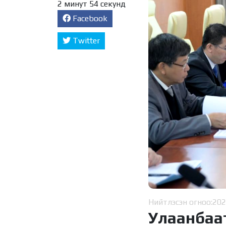
2 минут 54 секунд
Facebook
Twitter
Нийтлэсэн огноо:
202
Улаанбаа