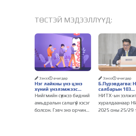
ТӨСТЭЙ МЭДЭЭЛЛҮҮД:
Ээнээ
өчигдѳр
Ээнээ
өчигдѳр
Нэг лайкны үнэ цэнэ
Б.Пүрэвдагва: 
хүний үнэлэмжээс
салбарын 103
давах болсон уу?
үйлчилгээний
Нийгмийн сүлжээ бидний
НИТХ-ын ээлжи
бүртгэлийг цуц
амьдралын салшгүй хэсэг
хуралдаанаар Н
бизнес эрхлэхэ
болсон. Гэвч энэ орчинд
2025 оны 25/29 
таатай нөхцөл 
хүмүүсийн үнэлэмж,
тогтоолоор бат
амжилт, тэр ч байтугай
журмын зарим х
хүний үнэ цэнийг хүртэл
хүчингүй болгож,