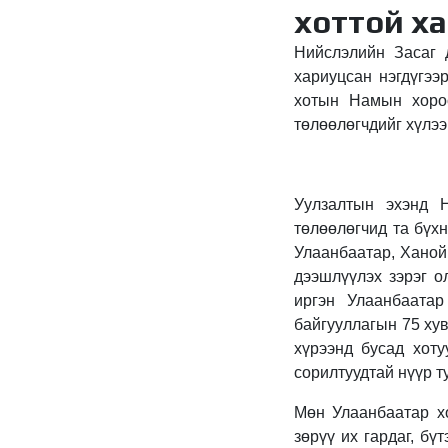
хоттой х
Нийслэлийн Засаг 
хариуцсан нэгдүгээ
хотын Намын хороо
төлөөлөгчдийг хүлээ
Уулзалтын эхэнд Н
төлөөлөгчид та бүх
Улаанбаатар, Ханой
дээшлүүлэх зэрэг о
иргэн Улаанбаатар
байгууллагын 75 хув
хүрээнд бусад хоту
сорилтуудтай нүүр т
Мөн Улаанбаатар хо
зөрүү их гардаг, бү