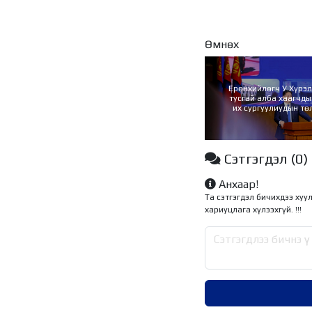
Өмнөх
Ерөнхийлөгч У.Хүрэл
тусгай алба хаагчды
их сургуулиудын тө
уулзлаа
Сэтгэгдэл
(0)
Анхаар!
Та сэтгэгдэл бичихдээ хуу
хариуцлага хүлээхгүй. !!!