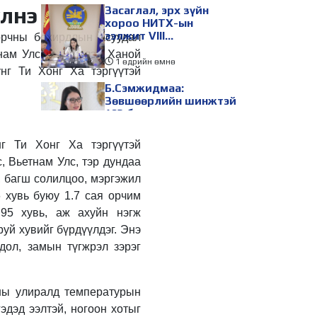
лнэ
Засаглал, эрх зүйн
хороо НИТХ-ын
ээлжит VIII
орчны бохирдлын асуудал
хуралдаанаар
тнам Улсын нийслэл Ханой
хэлэлцэх асуудлуудыг
1 өдрийн өмнө
нг Ти Хонг Ха тэргүүтэй
дэмжлээ
Б.Сэмжидмаа:
Зөвшөөрлийн шинжтэй
103 бүртгэлээс
нийслэлийн бизнес
эрхлэгчдийг
1 өдрийн өмнө
нг Ти Хонг Ха тэргүүтэй
чөлөөллөө
, Вьетнам Улс, тэр дундаа
ТБХ 67 асуудал
хэлэлцэж, нийслэлийн
 багш солилцоо, мэргэжил
төсвийн талаарх
 хувь буюу 1.7 сая орчим
ерөнхий хяналтын
 95 хувь, аж ахуйн нэгж
сонсгол зохион
1 өдрийн өмнө
байгуулсан байна
руй хувийг бүрдүүлдэг. Энэ
УИХ-ын дарга
дол, замын түгжрэл зэрэг
С.Бямбацогт төрийг
төлөөлөн Сутай
хайрхны тэнгэрийг
уны улиралд температурын
тахих төрийн тахилгад
1 өдрийн өмнө
оролцлоо
эдэд ээлтэй, ногоон хотыг