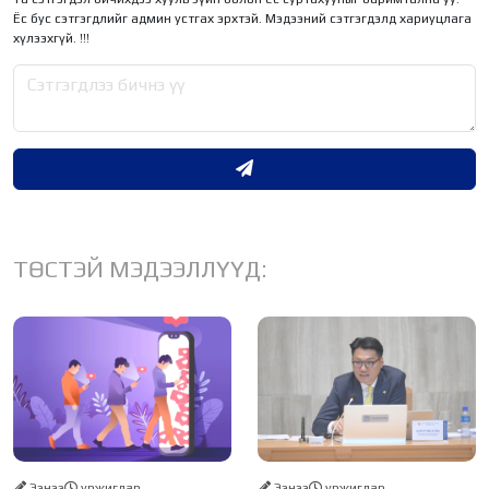
Ёс бус сэтгэгдлийг админ устгах эрхтэй. Мэдээний сэтгэгдэлд хариуцлага
хүлээхгүй. !!!
ТӨСТЭЙ МЭДЭЭЛЛҮҮД:
Ээнээ
уржигдар
Ээнээ
уржигдар