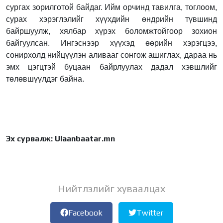
сургах зорилготой байдаг. Ийм орчинд тавилга, тоглоом,
сурах хэрэглэлийг хүүхдийн өндрийн түвшинд
байршуулж, хялбар хүрэх боломжтойгоор зохион
байгуулсан. Ингэснээр хүүхэд өөрийн хэрэгцээ,
сонирхолд нийцүүлэн аливааг сонгож ашиглах, дараа нь
эмх цэгцтэй буцаан байрлуулах дадал хэвшлийг
төлөвшүүлдэг байна.
Эх сурвалж: Ulaanbaatar.mn
Нийтлэлийг хуваалцах
Facebook
Twitter