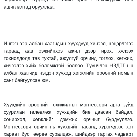
ашиглалтад орууллаа.
Ингэснээр албан хаагчдын хүүхдүүд хичээл, цэцэрлэгээ
тараад аав ээжийнхээ ажил дээр ирэх, хүлээх
тохиолдолд тав тухтай, аюулгүй орчинд тоглох, хөгжих,
хичээлээ хийх боломжтой боллоо. Түүнчлэн НЗДТГ-ын
албан хаагчид нэгдэн хүүхэд хөгжлийн өрөөний номын
санг байгуулсан юм.
Хүүхдийн өрөөний тохижилтыг монтессори арга зүйд
суурилан төлөвлөж, хүүхдийн бие даасан байдал,
сонирхол, хөгжлийг дэмжих орчныг бүрдүүллээ.
Монтессори орчин нь хүүхдийг насанд хүрэгчдээс хэт
хараат бус, өөрөө суралцаж, шийдвэр гаргах чадварт