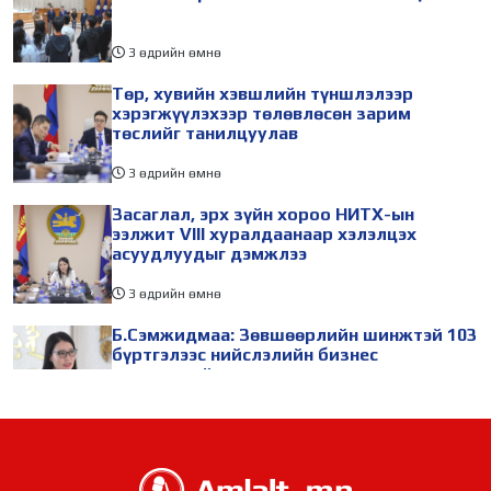
3 өдрийн өмнө
Төр, хувийн хэвшлийн түншлэлээр
хэрэгжүүлэхээр төлөвлөсөн зарим
төслийг танилцуулав
3 өдрийн өмнө
Засаглал, эрх зүйн хороо НИТХ-ын
ээлжит VIII хуралдаанаар хэлэлцэх
асуудлуудыг дэмжлээ
3 өдрийн өмнө
Б.Сэмжидмаа: Зөвшөөрлийн шинжтэй 103
бүртгэлээс нийслэлийн бизнес
эрхлэгчдийг чөлөөллөө
3 өдрийн өмнө
ТБХ 67 асуудал хэлэлцэж, нийслэлийн
төсвийн талаарх ерөнхий хяналтын