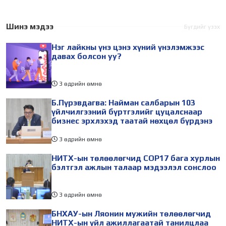
хурал (COP17) 2026 оны 08
судлаач, оюутнууд болон
дугаар сарын 17-28-ны
залуу бизнес эрхлэгчдийн
өдөр зохион
төлөөлөгчид Монгол
Шинэ мэдээ
Бүгдийг үзэх
байгуулагдана. Үүнтэй
Улсад хийж буй танилцах
Нэг лайкны үнэ цэнэ хүний үнэлэмжээс
холбогдуулан Нийслэлийн
айлчлалынхаа хүрээнд
давах болсон уу?
3 өдрийн өмнө
Б.Пүрэвдагва: Найман салбарын 103
үйлчилгээний бүртгэлийг цуцалснаар
бизнес эрхлэхэд таатай нөхцөл бүрдэнэ
3 өдрийн өмнө
НИТХ-ын төлөөлөгчид COP17 бага хурлын
бэлтгэл ажлын талаар мэдээлэл сонслоо
3 өдрийн өмнө
БНХАУ-ын Ляонин мужийн төлөөлөгчид
НИТХ-ын үйл ажиллагаатай танилцлаа