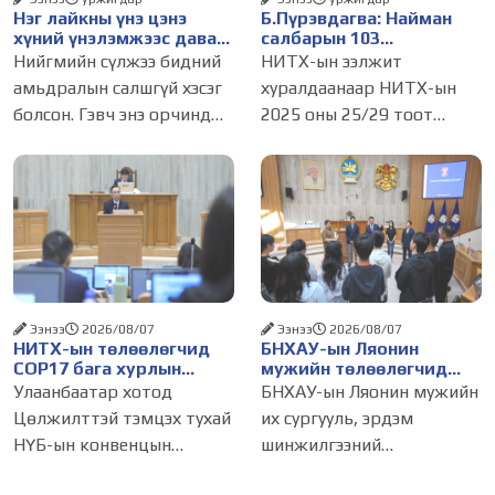
Нэг лайкны үнэ цэнэ
Б.Пүрэвдагва: Найман
хүний үнэлэмжээс давах
салбарын 103
болсон уу?
үйлчилгээний
Нийгмийн сүлжээ бидний
НИТХ-ын ээлжит
бүртгэлийг цуцалснаар
амьдралын салшгүй хэсэг
хуралдаанаар НИТХ-ын
бизнес эрхлэхэд таатай
болсон. Гэвч энэ орчинд
2025 оны 25/29 тоот
нөхцөл бүрдэнэ
хүмүүсийн үнэлэмж,
тогтоолоор батлагдсан
амжилт, тэр ч байтугай
журмын зарим хэсгийг
хүний үнэ цэнийг хүртэл
хүчингүй болгож,
лайк, шэйр, дагагчийн
зөвшөөрлийн шинжтэй
тоогоор хэмжих хандлага
103 бүртгэлээс нийслэлийн
газар авч
бизнес эрхлэгчдийг
Ээнээ
2026/08/07
Ээнээ
2026/08/07
НИТХ-ын төлөөлөгчид
БНХАУ-ын Ляонин
COP17 бага хурлын
мужийн төлөөлөгчид
бэлтгэл ажлын талаар
НИТХ-ын үйл
Улаанбаатар хотод
БНХАУ-ын Ляонин мужийн
мэдээлэл сонслоо
ажиллагаатай
Цөлжилттэй тэмцэх тухай
их сургууль, эрдэм
танилцлаа
НҮБ-ын конвенцын
шинжилгээний
Талуудын 17 дугаар бага
байгууллагын эрдэмтэн,