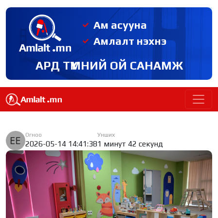
Ам асууна
Амлалт нэхнэ
АРД ТҮМНИЙ ОЙ САНАМЖ
Огноо
Унших
2026-05-14 14:41:38
1 минут 42 секунд