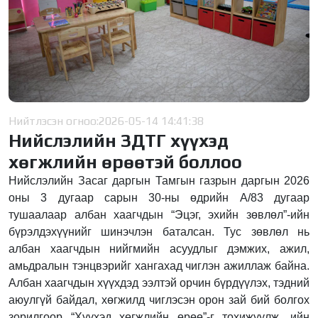
Нийтлэсэн огноо:
2026-05-14 14:41:38
Нийслэлийн ЗДТГ хүүхэд
хөгжлийн өрөөтэй боллоо
Нийслэлийн Засаг даргын Тамгын газрын даргын 2026
оны 3 дугаар сарын 30-ны өдрийн А/83 дугаар
тушаалаар албан хаагчдын “Эцэг, эхийн зөвлөл”-ийн
бүрэлдэхүүнийг шинэчлэн баталсан. Тус зөвлөл нь
албан хаагчдын нийгмийн асуудлыг дэмжих, ажил,
амьдралын тэнцвэрийг хангахад чиглэн ажиллаж байна.
Албан хаагчдын хүүхдэд ээлтэй орчин бүрдүүлэх, тэдний
аюулгүй байдал, хөгжилд чиглэсэн орон зай бий болгох
зорилгоор “Хүүхэд хөгжлийн өрөө”-г тохижуулж, ийн