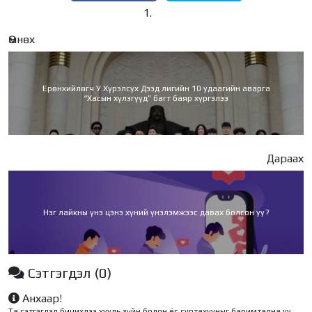
Өмнөх
Ерөнхийлөгч У.Хүрэлсүх Дээд лигийн 10 удаагийн аварга
“Хасын хүлэгүүд” багт баяр хүргэлээ
Дараах
Нэг лайкны үнэ цэнэ хүний үнэлэмжээс давах болсон уу?
Сэтгэгдэл
(0)
Анхаар!
Та сэтгэгдэл бичихдээ хууль зүйн болон ёс суртахууныг баримтална уу.