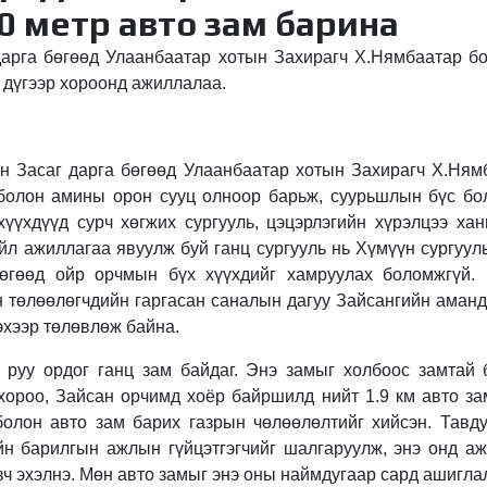
0 метр авто зам барина
арга бөгөөд Улаанбаатар хотын Захирагч Х.Нямбаатар б
 дүгээр хороонд ажиллалаа.
н Засаг дарга бөгөөд Улаанбаатар хотын Захирагч Х.Ням
болон амины орон сууц олноор барьж, суурьшлын бүс бо
хүүхдүүд сурч хөгжих сургууль, цэцэрлэгийн хүрэлцээ хан
л ажиллагаа явуулж буй ганц сургууль нь Хүмүүн сургууль
бөгөөд ойр орчмын бүх хүүхдийг хамруулах боломжгүй. 
төлөөлөгчдийн гаргасан саналын дагуу Зайсангийн аманд н
эхээр төлөвлөж байна.
руу ордог ганц зам байдаг. Энэ замыг холбоос замтай 
 хороо, Зайсан орчимд хоёр байршилд нийт 1.9 км авто з
 болон авто зам барих газрын чөлөөлөлтийг хийсэн. Тавд
ийн барилгын ажлын гүйцэтгэгчийг шалгаруулж, энэ онд а
вч эхэлнэ. Мөн авто замыг энэ оны наймдугаар сард ашиглал