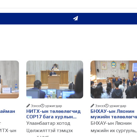
Ээнээ
уржигдар
Ээнээ
уржигдар
Найман
НИТХ-ын төлөөлөгчид
БНХАУ-ын Ляонин
COP17 бага хурлын
мужийн төлөөлөгч
бэлтгэл ажлын талаар
НИТХ-ын үйл
т
Улаанбаатар хотод
БНХАУ-ын Ляонин
алснаар
мэдээлэл сонслоо
ажиллагаатай
ИТХ-ын
Цөлжилттэй тэмцэх
мужийн их сургууль,
д
танилцлаа