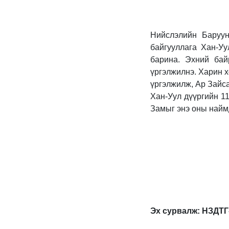
Нийслэлийн Баруун
байгууллага Хан-Уу
барина. Эхний ба
үргэлжилнэ. Харин 
үргэлжилж, Ар Зайса
Хан-Уул дүүргийн 1
Замыг энэ оны наймд
Эх сурвалж: НЗД