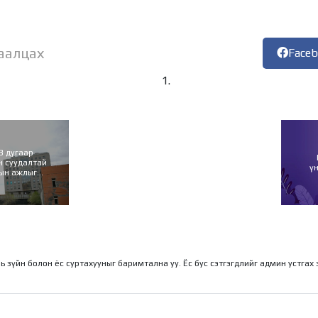
аалцах
Face
3 дугаар
н суудалтай
ү
гын ажлыг
ль зүйн болон ёс суртахууныг баримтална уу. Ёс бус сэтгэгдлийг админ устгах