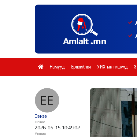
Намууд
Ерөнхийлөгч
УИХ-ын гишүүд
З
Ээнээ
Огноо
2026-05-15 10:49:02
Унших