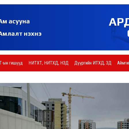
АР
Ам асууна
Амлалт нэхнэ
Г-ын гишүүд
НИТХТ, НИТХД, НЗД
Дүүргийн ИТХД, ЗД
Аймги