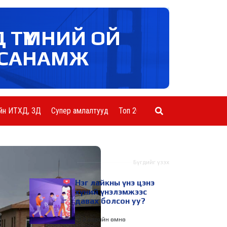
Д ТҮМНИЙ ОЙ
САНАМЖ
йн ИТХД, ЗД
Супер амлалтууд
Топ 20 ААН
Шинэ мэдээ
Бүгдийг үзэх
Нэг лайкны үнэ цэнэ
хүний үнэлэмжээс
давах болсон уу?
2 өдрийн өмнө