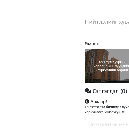
Нийтлэлийг хув
Өмнөх
Хан-Уул дүүргийн 
хороонд 480 хүүхдий
сургуулийн барил
эхлүүллээ
Сэтгэгдэл
(0)
Анхаар!
Та сэтгэгдэл бичихдээ хуу
хариуцлага хүлээхгүй. !!!