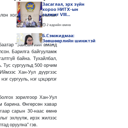
Засаглал, эрх зүйн
хороо НИТХ-ын
ээлжит VIII
олон холбогдох албаныхан
хуралдаанаар
хэлэлцэх асуудлуудыг
2 өдрийн өмнө
дэмжлээ
Б.Сэмжидмаа:
Зөвшөөрлийн шинжтэй
баатар “Зайсангийн аманд
103 бүртгэлээс
нийслэлийн бизнес
лсон. Барилга байгууламж
эрхлэгчдийг
2 өдрийн өмнө
галтгүй байна. Тухайлбал,
чөлөөллөө
. Тус сургуульд 500 орчим
ТБХ 67 асуудал
хэлэлцэж, нийслэлийн
Иймээс Хан-Уул дүүргээс
төсвийн талаарх
эг сургууль, нэг цэцэрлэг
ерөнхий хяналтын
сонсгол зохион
2 өдрийн өмнө
байгуулсан байна
болгох зорилгоор Хан-Уул
УИХ-ын дарга
С.Бямбацогт төрийг
ам барина. Өнгөрсөн хавар
төлөөлөн Сутай
угаар сарын 30-наас өмнө
хайрхны тэнгэрийг
жлыг эхлүүлж, ирэх жилээс
тахих төрийн тахилгад
2 өдрийн өмнө
оролцлоо
тад оруулна” гэв.