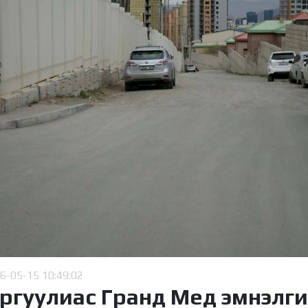
6-05-15 10:49:02
ургуулиас Гранд Мед эмнэлги