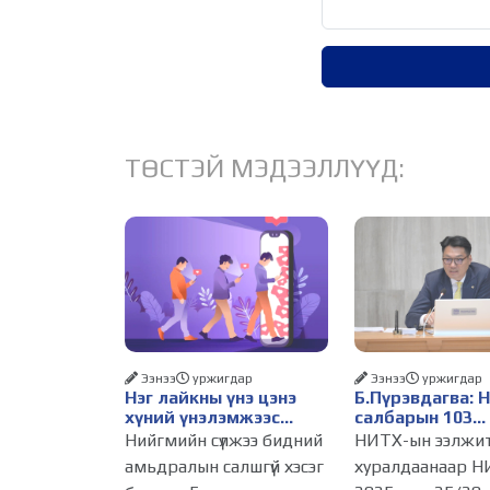
ТӨСТЭЙ МЭДЭЭЛЛҮҮД:
Ээнээ
уржигдар
Ээнээ
уржигдар
Нэг лайкны үнэ цэнэ
Б.Пүрэвдагва: 
хүний үнэлэмжээс
салбарын 103
давах болсон уу?
үйлчилгээний
Нийгмийн сүлжээ бидний
НИТХ-ын ээлжи
бүртгэлийг цуц
амьдралын салшгүй хэсэг
хуралдаанаар Н
бизнес эрхлэхэ