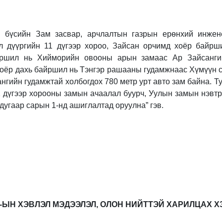
 бүсийн Зам засвар, арчлалтын газрын ерөнхий инже
л дүүргийн 11 дүгээр хороо, Зайсан орчимд хоёр байрш
йршил нь Хийморийн овооны арын замаас Ар Зайсангий
хоёр дахь байршил нь Тэнгэр рашааны гудамжнаас Хүмүүн с
нгийн гудамжтай холбогдох 780 метр урт авто зам байна. Т
1 дүгээр хорооны замын ачаалал буурч, Уулын замын нэвт
угаар сарын 1-нд ашиглалтад оруулна” гэв.
ТГ-ЫН ХЭВЛЭЛ МЭДЭЭЛЭЛ, ОЛОН НИЙТТЭЙ ХАРИЛЦАХ Х