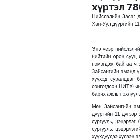
хүртэл 78
Нийслэлийн Засаг д
Хан-Уул дүүргийн 11
Энэ үеэр нийслэлий
нийтийн орон сууц 
нэмэгдэж байгаа ч 
Зайсангийн аманд үй
хүүхэд суралцдаг 
сонгогдсон НИТХ-ын 
барих ажлыг эхлүүл
Мөн Зайсангийн ам 
дүүргийн 11 дүгээр
сургууль, цэцэрлэг
сургууль, цэцэрлэг
хүүхдүүдээ хүлээн а