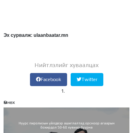
Эх сурвалж: ulaanbaatar.mn
Нийтлэлийг хуваалцах
Facebook
Twitter
Өмнөх
Нүүрс пиролизын үйлдвэр ашиглалтад орсноор агаарын
бохирдол 50-60 хувиар буурна