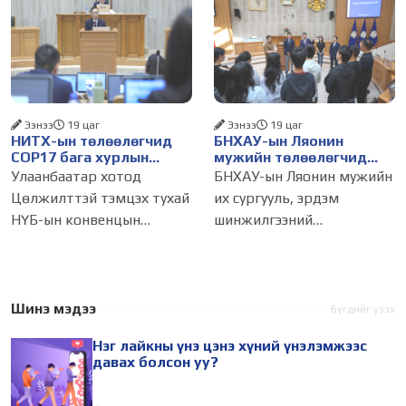
хүний үнэ цэнийг хүртэл
хүчингүй болгож,
лайк, шэйр, дагагчийн
зөвшөөрлийн шинжтэй
тоогоор хэмжих хандлага
103 бүртгэлээс нийслэлийн
газар авч
бизнес эрхлэгчдийг
Ээнээ
19 цаг
Ээнээ
19 цаг
НИТХ-ын төлөөлөгчид
БНХАУ-ын Ляонин
COP17 бага хурлын
мужийн төлөөлөгчид
бэлтгэл ажлын талаар
НИТХ-ын үйл
Улаанбаатар хотод
БНХАУ-ын Ляонин мужийн
мэдээлэл сонслоо
ажиллагаатай
Цөлжилттэй тэмцэх тухай
их сургууль, эрдэм
танилцлаа
НҮБ-ын конвенцын
шинжилгээний
Талуудын 17 дугаар бага
байгууллагын эрдэмтэн,
хурал (COP17) 2026 оны 08
судлаач, оюутнууд болон
дугаар сарын 17-28-ны
залуу бизнес эрхлэгчдийн
өдөр зохион
төлөөлөгчид Монгол
Шинэ мэдээ
Бүгдийг үзэх
байгуулагдана. Үүнтэй
Улсад хийж буй танилцах
Нэг лайкны үнэ цэнэ хүний үнэлэмжээс
холбогдуулан Нийслэлийн
айлчлалынхаа хүрээнд
давах болсон уу?