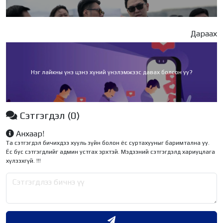
Дараах
Нэг лайкны үнэ цэнэ хүний үнэлэмжээс давах болсон уу?
Сэтгэгдэл
(0)
Анхаар!
Та сэтгэгдэл бичихдээ хууль зүйн болон ёс суртахууныг баримтална уу.
Ёс бус сэтгэгдлийг админ устгах эрхтэй. Мэдээний сэтгэгдэлд хариуцлага
хүлээхгүй. !!!