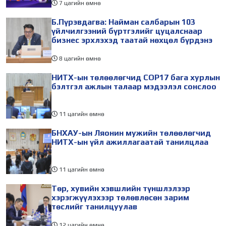
7 цагийн өмнө
Б.Пүрэвдагва: Найман салбарын 103
үйлчилгээний бүртгэлийг цуцалснаар
бизнес эрхлэхэд таатай нөхцөл бүрдэнэ
8 цагийн өмнө
НИТХ-ын төлөөлөгчид COP17 бага хурлын
бэлтгэл ажлын талаар мэдээлэл сонслоо
11 цагийн өмнө
БНХАУ-ын Ляонин мужийн төлөөлөгчид
НИТХ-ын үйл ажиллагаатай танилцлаа
11 цагийн өмнө
Төр, хувийн хэвшлийн түншлэлээр
хэрэгжүүлэхээр төлөвлөсөн зарим
төслийг танилцуулав
12 цагийн өмнө