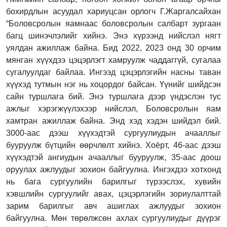
бохирдлын асуудал хариуцсан орлогч Г.Жаргалсайхан
“Боловсролын яамнаас боловсролын салбарт зургаан
багц шинэчлэлийг хийнэ. Энэ хүрээнд нийслэл нягт
уялдан ажиллаж байна. Бид 2022, 2023 онд 30 орчим
мянган хүүхдээ цэцэрлэгт хамруулж чаддаггүй, сугалаа
сугалуулдаг байлаа. Ингээд цэцэрлэгийн насны таван
хүүхэд тутмын нэг нь хоцордог байсан. Үүнийг шийдсэн
сайн туршлага бий. Энэ туршлага дээр үндэслэн тус
ажлыг хэрэгжүүлэхээр нийслэл, Боловсролын яам
хамтран ажиллаж байна. Энд хэд хэдэн шийдэл бий.
3000-аас дээш хүүхэдтэй сургуулиудын ачааллыг
бууруулж бүтцийн өөрчлөлт хийнэ. Хоёрт, 46-аас дээш
хүүхэдтэй ангиудын ачааллыг бууруулж, 35-аас доош
оруулах ажлуудыг зохион байгуулна. Ингэхдээ хотхонд
нь бага сургуулийн барилгыг түрээслэх, хувийн
хэвшлийн сургуулийг авах, цэцэрлэгийн зориулалттай
зарим барилгыг авч ашиглах ажлуудыг зохион
байгуулна. Мөн төрөлжсөн ахлах сургуулиудыг дүүрэг