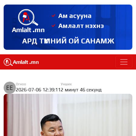
Ам асууна
Амлалт нэхнэ
АРД ТҮМНИЙ ОЙ САНАМЖ
Огноо
Унших
2026-07-06 12:39:11
2 минут 46 секунд