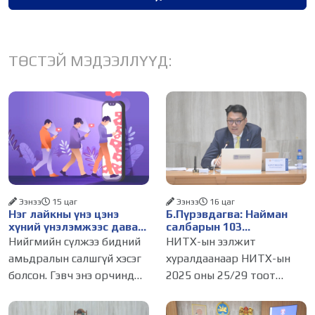
ТӨСТЭЙ МЭДЭЭЛЛҮҮД:
Ээнээ
15 цаг
Ээнээ
16 цаг
Нэг лайкны үнэ цэнэ
Б.Пүрэвдагва: Найман
хүний үнэлэмжээс давах
салбарын 103
болсон уу?
үйлчилгээний
Нийгмийн сүлжээ бидний
НИТХ-ын ээлжит
бүртгэлийг цуцалснаар
амьдралын салшгүй хэсэг
хуралдаанаар НИТХ-ын
бизнес эрхлэхэд таатай
болсон. Гэвч энэ орчинд
2025 оны 25/29 тоот
нөхцөл бүрдэнэ
хүмүүсийн үнэлэмж,
тогтоолоор батлагдсан
амжилт, тэр ч байтугай
журмын зарим хэсгийг