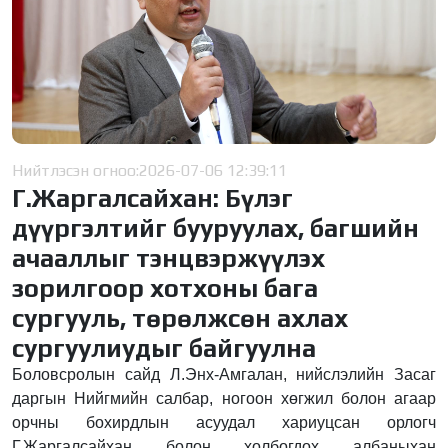
Нийтлэсэн огноо:
2026-07-06 12:39:11
Г.Жаргалсайхан: Бүлэг
дүүргэлтийг бууруулах, багшийн
ачааллыг тэнцвэржүүлэх
зорилгоор хотхоны бага
сургууль, төрөлжсөн ахлах
сургуулиудыг байгуулна
Боловсролын сайд Л.Энх-Амгалан, нийслэлийн Засаг
даргын Нийгмийн салбар, ногоон хөгжил болон агаар
орчны бохирдлын асуудал хариуцсан орлогч
Г.Жаргалсайхан болон холбогдох албаныхан