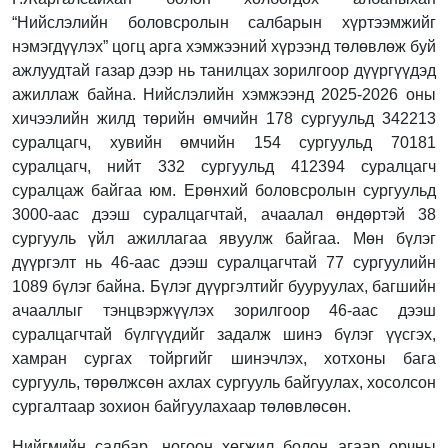
“Нийслэлийн боловсролын салбарын хүртээмжийг
нэмэгдүүлэх” цогц арга хэмжээний хүрээнд төлөвлөж буй
ажлуудтай газар дээр нь танилцах зорилгоор дүүргүүдэд
ажиллаж байна. Нийслэлийн хэмжээнд 2025-2026 оны
хичээлийн жилд төрийн өмчийн 178 сургуульд 342213
суралцагч, хувийн өмчийн 154 сургуульд 70181
суралцагч, нийт 332 сургуульд 412394 суралцагч
суралцаж байгаа юм. Ерөнхий боловсролын сургуульд
3000-аас дээш суралцагчтай, ачаалал өндөртэй 38
сургууль үйл ажиллагаа явуулж байгаа. Мөн бүлэг
дүүргэлт нь 46-аас дээш суралцагчтай 77 сургуулийн
1089 бүлэг байна. Бүлэг дүүргэлтийг бууруулах, багшийн
ачааллыг тэнцвэржүүлэх зорилгоор 46-аас дээш
суралцагчтай бүлгүүдийг задалж шинэ бүлэг үүсгэх,
хамран сургах тойргийг шинэчлэх, хотхоны бага
сургууль, төрөлжсөн ахлах сургууль байгуулах, хосолсон
сургалтаар зохион байгуулахаар төлөвлөсөн.
Нийгмийн салбар, ногоон хөгжил болон агаар орчны