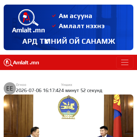
Ам асууна
Амлалт нэхнэ
АРД ТҮМНИЙ ОЙ САНАМЖ
Огноо
Унших
2026-07-06 16:17:42
4 минут 52 секунд