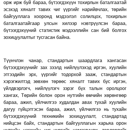
орж ирж буй бараа, бүтээгдэхүүн тохирлын баталгаатай
эсэхэд хяналт тавих чиг үүргийг нарийвчлах, төрийн
байгууллага хооронд мэдээлэл солилцох, тохирлын
баталгаатайгаар улсын хилээр нэвтрүүлсэн бараа,
бүтээгдэхүүний статистик мэдээллийн сан бий болгох
зохицуулалтыг тусгасан байна.
Түүнчлэн чанар, стандартын шаардлага хангасан
бүтээгдэхүүнийг зах зээлд нийлүүлэхэд иргэн, хуулийн
этгээдийн эрх, үүргийг тодорхой зааж, стандартын
хэрэгжилтэд зөвхөн төрөөс хяналт тавих бус иргэн,
үйлдвэрлэгч, нийлүүлэгч зэрэг бүх талын оролцоог
хангах, Төрийн болон орон нутгийн өмчийн хөрөнгөөр
бараа, ажил, үйлчилгээ худалдан авах тухай хуулийн
дагуу гүйцэтгэсэн бараа, ажил, үйлчилгээ нь тухайн
бүтээгдэхүүний техникийн зохицуулалт, стандартад
нийцсэн байх, стандартын байгууллагын харьяа орон