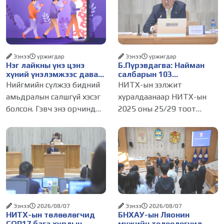
Ээнээ
уржигдар
Ээнээ
уржигдар
Нэг лайкны үнэ цэнэ
Б.Пүрэвдагва: Найман
хүний үнэлэмжээс давах
салбарын 103
болсон уу?
үйлчилгээний
Нийгмийн сүлжээ бидний
НИТХ-ын ээлжит
бүртгэлийг цуцалснаар
амьдралын салшгүй хэсэг
хуралдаанаар НИТХ-ын
бизнес эрхлэхэд таатай
болсон. Гэвч энэ орчинд
2025 оны 25/29 тоот
нөхцөл бүрдэнэ
хүмүүсийн үнэлэмж,
тогтоолоор батлагдсан
амжилт, тэр ч байтугай
журмын зарим хэсгийг
хүний үнэ цэнийг хүртэл
хүчингүй болгож,
лайк, шэйр, дагагчийн
зөвшөөрлийн шинжтэй
тоогоор хэмжих хандлага
103 бүртгэлээс нийслэлийн
газар авч
бизнес эрхлэгчдийг
Ээнээ
2026/08/07
Ээнээ
2026/08/07
НИТХ-ын төлөөлөгчид
БНХАУ-ын Ляонин
COP17 бага хурлын
мужийн төлөөлөгчид