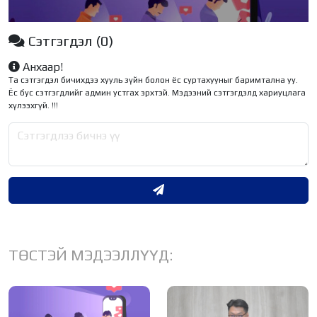
Сэтгэгдэл
(0)
Анхаар!
Та сэтгэгдэл бичихдээ хууль зүйн болон ёс суртахууныг баримтална уу.
Ёс бус сэтгэгдлийг админ устгах эрхтэй. Мэдээний сэтгэгдэлд хариуцлага
хүлээхгүй. !!!
ТӨСТЭЙ МЭДЭЭЛЛҮҮД: