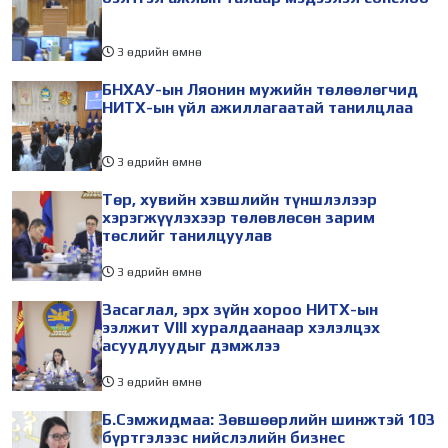
3 өдрийн өмнө
БНХАУ-ын Ляонин мужийн төлөөлөгчид
НИТХ-ын үйл ажиллагаатай танилцлаа
3 өдрийн өмнө
Төр, хувийн хэвшлийн түншлэлээр
хэрэгжүүлэхээр төлөвлөсөн зарим
төслийг танилцуулав
3 өдрийн өмнө
Засаглал, эрх зүйн хороо НИТХ-ын
ээлжит VIII хуралдаанаар хэлэлцэх
асуудлуудыг дэмжлээ
3 өдрийн өмнө
Б.Сэмжидмаа: Зөвшөөрлийн шинжтэй 103
бүртгэлээс нийслэлийн бизнес