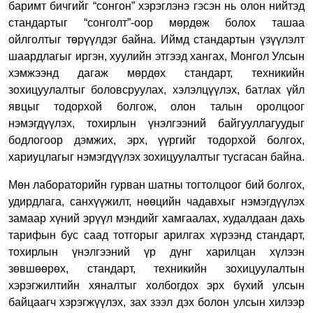
баримт бичгийг “сонгон” хэрэглэнэ гэсэн нь олон нийтэд
стандартыг “сонголт”-оор мөрдөж болох ташаа
ойлголтыг төрүүлдэг байна. Иймд стандартын үзүүлэлт
шаардлагыг иргэн, хуулийн этгээд хангах, Монгол Улсын
хэмжээнд дагаж мөрдөх стандарт, техникийн
зохицуулалтыг боловсруулах, хэлэлцүүлэх, батлах үйл
явцыг тодорхой болгож, олон талын оролцоог
нэмэгдүүлэх, тохирлын үнэлгээний байгууллагуудыг
бодлогоор дэмжих, эрх, үүргийг тодорхой болгох,
хариуцлагыг нэмэгдүүлэх зохицуулалтыг тусгасан байна.
Мөн лабораторийн гурван шатны тогтолцоог бий болгох,
удирдлага, санхүүжилт, нөөцийн чадавхыг нэмэгдүүлэх
замаар хүний эрүүл мэндийг хамгаалах, худалдаан дахь
тарифын бус саад тотгорыг арилгах хүрээнд стандарт,
тохирлын үнэлгээний үр дүнг харилцан хүлээн
зөвшөөрөх, стандарт, техникийн зохицуулалтын
хэрэгжилтийн хяналтыг холбогдох эрх бүхий улсын
байцаагч хэрэгжүүлэх, зах зээл дэх болон улсын хилээр