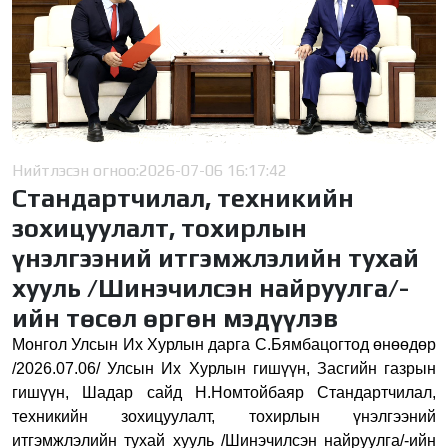
Нийтлэсэн огноо:
2026-07-06 16:17:42
Стандартчилал, техникийн
зохицуулалт, тохирлын
үнэлгээний итгэмжлэлийн тухай
хууль /Шинэчилсэн найруулга/-
ийн төсөл өргөн мэдүүлэв
Монгол Улсын Их Хурлын дарга С.Бямбацогтод өнөөдөр
/2026.07.06/ Улсын Их Хурлын гишүүн, Засгийн газрын
гишүүн, Шадар сайд Н.Номтойбаяр Стандартчилал,
техникийн зохицуулалт, тохирлын үнэлгээний
итгэмжлэлийн тухай хууль /Шинэчилсэн найруулга/-ийн