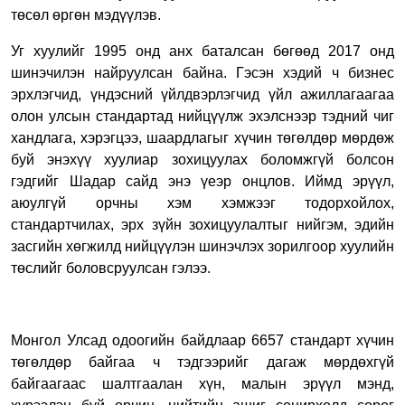
төсөл өргөн мэдүүлэв.
Уг хуулийг 1995 онд анх баталсан бөгөөд 2017 онд
шинэчилэн найруулсан байна. Гэсэн хэдий ч бизнес
эрхлэгчид, үндэсний үйлдвэрлэгчид үйл ажиллагаагаа
олон улсын стандартад нийцүүлж эхэлснээр тэдний чиг
хандлага, хэрэгцээ, шаардлагыг хүчин төгөлдөр мөрдөж
буй энэхүү хуулиар зохицуулах боломжгүй болсон
гэдгийг Шадар сайд энэ үеэр онцлов. Иймд эрүүл,
аюулгүй орчны хэм хэмжээг тодорхойлох,
стандартчилах, эрх зүйн зохицуулалтыг нийгэм, эдийн
засгийн хөгжилд нийцүүлэн шинэчлэх зорилгоор хуулийн
төслийг боловсруулсан гэлээ.
Монгол Улсад одоогийн байдлаар 6657 стандарт хүчин
төгөлдөр байгаа ч тэдгээрийг дагаж мөрдөхгүй
байгаагаас шалтгаалан хүн, малын эрүүл мэнд,