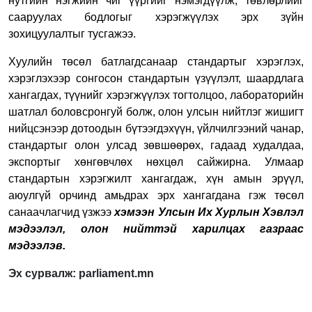
нутгийн нэгжийн чиг үүргийг нэмэгдүүлж, төвлөрлийг
сааруулах бодлогыг хэрэгжүүлэх эрх зүйн
зохицуулалтыг тусгажээ.
Хуулийн төсөл батлагдсанаар стандартыг хэрэглэх,
хэрэглэхээр сонгосон стандартын үзүүлэлт, шаардлага
хангагдах, түүнийг хэрэгжүүлэх тогтолцоо, лабораторийн
шатлал боловсронгуй болж, олон улсын нийтлэг жишигт
нийцсэнээр дотоодын бүтээгдэхүүн, үйлчилгээний чанар,
стандартыг олон улсад зөвшөөрөх, гадаад худалдаа,
экспортыг хөнгөвчлөх нөхцөл сайжирна. Улмаар
стандартын хэрэгжилт хангагдаж, хүн амын эрүүл,
аюулгүй орчинд амьдрах эрх хангагдана гэж төсөл
санаачлагчид үзжээ
хэмээн Улсын Их Хурлын Хэвлэл
мэдээлэл, олон нийттэй харилцах газраас
мэдээлэв.
Эх сурвалж: parliament.mn