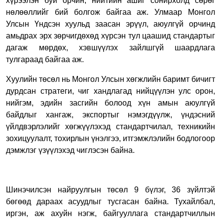
хүрээлэн буй орчин, нийтийн ашиг сонирхолд сөрөг
нөлөөллийг бий болгож байгаа аж. Улмаар Монгол
Улсын Үндсэн хуульд заасан эрүүл, аюулгүй орчинд
амьдрах эрх зөрчигдөхөд хүрсэн тул цаашид стандартыг
дагаж мөрдөх, хэвшүүлэх зайлшгүй шаардлага
тулгараад байгаа аж.
Хуулийн төсөл нь Монгол Улсын хөгжлийн баримт бичигт
дурдсан стратеги, чиг хандлагад нийцүүлэн улс орон,
нийгэм, эдийн засгийн болоод хүн амын аюулгүй
байдлыг хангаж, экспортыг нэмэгдүүлж, үндэсний
үйлдвэрлэлийг хөгжүүлэхэд стандартчилал, техникийн
зохицуулалт, тохирлын үнэлгээ, итгэмжлэлийн бодлогоор
дэмжлэг үзүүлэхэд чиглэсэн байна.
Шинэчилсэн найруулгын төсөл 9 бүлэг, 36 зүйлтэй
бөгөөд дараах асуудлыг тусгасан байна. Тухайлбал,
иргэн, аж ахуйн нэгж, байгууллага стандартчиллын