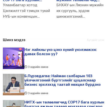
бэлтгэл ажлын талаар
НИТХ-ын үйл
Улаанбаатар хотод
БНХАУ-ын Ляонин мужийн
мэдээлэл сонслоо
ажиллагаатай
Цөлжилттэй тэмцэх тухай
их сургууль, эрдэм
танилцлаа
НҮБ-ын конвенцын
шинжилгээний
Талуудын 17 дугаар бага
байгууллагын эрдэмтэн,
хурал (COP17) 2026 оны 08
судлаач, оюутнууд болон
дугаар сарын 17-28-ны
залуу бизнес эрхлэгчдийн
өдөр зохион
төлөөлөгчид Монгол
Шинэ мэдээ
Бүгдийг үзэх
байгуулагдана. Үүнтэй
Улсад хийж буй танилцах
Нэг лайкны үнэ цэнэ хүний үнэлэмжээс
холбогдуулан Нийслэлийн
айлчлалынхаа хүрээнд
давах болсон уу?
3 өдрийн өмнө
Б.Пүрэвдагва: Найман салбарын 103
үйлчилгээний бүртгэлийг цуцалснаар
бизнес эрхлэхэд таатай нөхцөл бүрдэнэ
3 өдрийн өмнө
НИТХ-ын төлөөлөгчид COP17 бага хурлын
бэлтгэл ажлын талаар мэдээлэл сонслоо