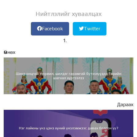
Нийтлэлийг хуваалцах
Facebook
Twitter
Өмнөх
Шинэ онцгой туурвил, шилдэг гарамгай бүтээлүүдэд Төрийн
шагнал хүртээлээ
Дараах
Нэг лайкны үнэ цэнэ хүний үнэлэмжээс давах болсон уу?