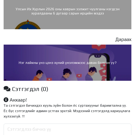
Улсын Их Хурлын 2026 оны хаврын ээлжит чуулганы нэгдсэн
хуралдааны 6 дугаар сарын ирцийн мэдээ
Дараах
Нэг лайкны үнэ цэнэ хүний үнэлэмжээс давах болсон уу?
Сэтгэгдэл
(0)
Анхаар!
Та сэтгэгдэл бичихдээ хууль зүйн болон ёс суртахууныг баримтална уу.
Ёс бус сэтгэгдлийг админ устгах эрхтэй. Мэдээний сэтгэгдэлд хариуцлага
хүлээхгүй. !!!