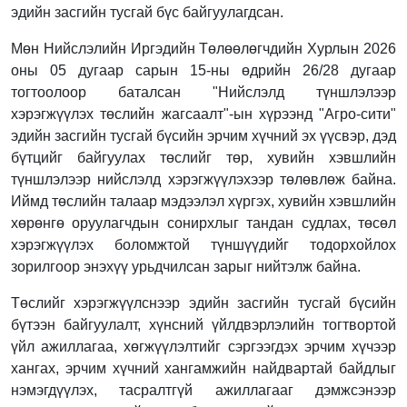
эдийн засгийн тусгай бүс байгуулагдсан.
Мөн Нийслэлийн Иргэдийн Төлөөлөгчдийн Хурлын 2026
оны 05 дугаар сарын 15-ны өдрийн 26/28 дугаар
тогтоолоор баталсан "Нийслэлд түншлэлээр
хэрэгжүүлэх төслийн жагсаалт"-ын хүрээнд "Агро-сити"
эдийн засгийн тусгай бүсийн эрчим хүчний эх үүсвэр, дэд
бүтцийг байгуулах төслийг төр, хувийн хэвшлийн
түншлэлээр нийслэлд хэрэгжүүлэхээр төлөвлөж байна.
Иймд төслийн талаар мэдээлэл хүргэх, хувийн хэвшлийн
хөрөнгө оруулагчдын сонирхлыг тандан судлах, төсөл
хэрэгжүүлэх боломжтой түншүүдийг тодорхойлох
зорилгоор энэхүү урьдчилсан зарыг нийтэлж байна.
Төслийг хэрэгжүүлснээр эдийн засгийн тусгай бүсийн
бүтээн байгуулалт, хүнсний үйлдвэрлэлийн тогтвортой
үйл ажиллагаа, хөгжүүлэлтийг сэргээгдэх эрчим хүчээр
хангах, эрчим хүчний хангамжийн найдвартай байдлыг
нэмэгдүүлэх, тасралтгүй ажиллагааг дэмжсэнээр