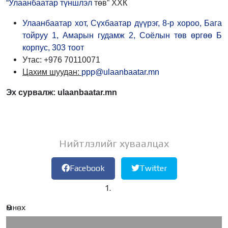
“Улаанбаатар түншлэл
төв” ХХК
Улаанбаатар хот, Сүхбаатар дүүрэг, 8-р хороо, Бага
тойруу 1, Амарын гудамж 2, Соёлын төв өргөө Б
корпус, 303 тоот
Утас: +976 70110071
Цахим шуудан:
ppp@ulaanbaatar.mn
Эх сурвалж: ulaanbaatar.mn
Нийтлэлийг хуваалцах
Facebook
Twitter
Өмнөх