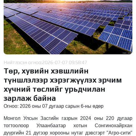
Нийтлэсэн огноо:
2026-07-07 09:58:47
Төр, хувийн хэвшлийн
түншлэлээр хэрэгжүүлэх эрчим
хүчний төслийг урьдчилан
зарлаж байна
Огноо: 2026 оны 07 дугаар сарын 6-ны өдөр
Монгол Улсын Засгийн газрын 2024 оны 220 дугаар
тогтоолоор Улаанбаатар хотын Сонгинохайрхан
дүүргийн 21 дүгээр хорооны нутаг дэвсгэрт "Агро-сити"