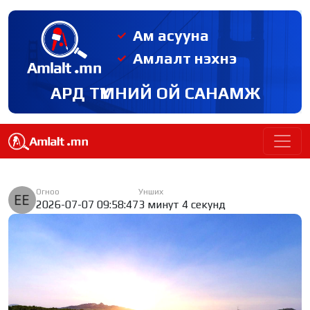
Ам асууна
Амлалт нэхнэ
АРД ТҮМНИЙ ОЙ САНАМЖ
Огноо
Унших
2026-07-07 09:58:47
3 минут 4 секунд