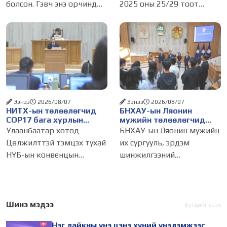
болсон. Гэвч энэ орчинд
2025 оны 25/29 тоот
нөхцөл бүрдэнэ
хүмүүсийн үнэлэмж,
тогтоолоор батлагдсан
амжилт, тэр ч байтугай
журмын зарим хэсгийг
хүний үнэ цэнийг хүртэл
хүчингүй болгож,
лайк, шэйр, дагагчийн
зөвшөөрлийн шинжтэй
тоогоор хэмжих хандлага
103 бүртгэлээс нийслэлийн
газар авч
бизнес эрхлэгчдийг
Ээнээ
2026/08/07
Ээнээ
2026/08/07
НИТХ-ын төлөөлөгчид
БНХАУ-ын Ляонин
COP17 бага хурлын
мужийн төлөөлөгчид
бэлтгэл ажлын талаар
НИТХ-ын үйл
Улаанбаатар хотод
БНХАУ-ын Ляонин мужийн
мэдээлэл сонслоо
ажиллагаатай
Цөлжилттэй тэмцэх тухай
их сургууль, эрдэм
танилцлаа
НҮБ-ын конвенцын
шинжилгээний
Талуудын 17 дугаар бага
байгууллагын эрдэмтэн,
хурал (COP17) 2026 оны 08
судлаач, оюутнууд болон
дугаар сарын 17-28-ны
залуу бизнес эрхлэгчдийн
өдөр зохион
төлөөлөгчид Монгол
Шинэ мэдээ
Бүгдийг үзэх
байгуулагдана. Үүнтэй
Улсад хийж буй танилцах
Нэг лайкны үнэ цэнэ хүний үнэлэмжээс