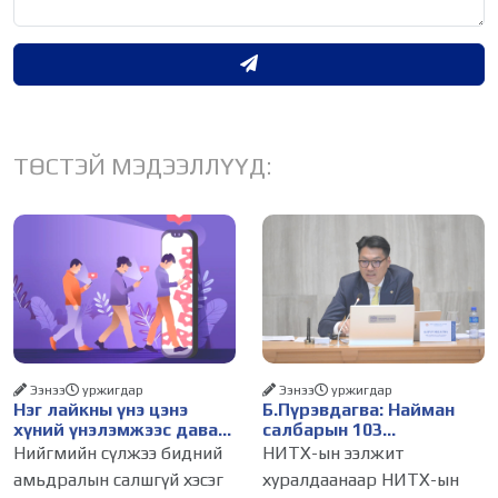
ТӨСТЭЙ МЭДЭЭЛЛҮҮД:
Ээнээ
уржигдар
Ээнээ
уржигдар
Нэг лайкны үнэ цэнэ
Б.Пүрэвдагва: Найман
хүний үнэлэмжээс давах
салбарын 103
болсон уу?
үйлчилгээний
Нийгмийн сүлжээ бидний
НИТХ-ын ээлжит
бүртгэлийг цуцалснаар
амьдралын салшгүй хэсэг
хуралдаанаар НИТХ-ын
бизнес эрхлэхэд таатай