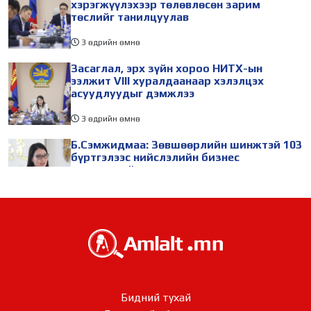
хэрэгжүүлэхээр төлөвлөсөн зарим
төслийг танилцуулав
3 өдрийн өмнө
Засаглал, эрх зүйн хороо НИТХ-ын
ээлжит VIII хуралдаанаар хэлэлцэх
асуудлуудыг дэмжлээ
3 өдрийн өмнө
Б.Сэмжидмаа: Зөвшөөрлийн шинжтэй 103
бүртгэлээс нийслэлийн бизнес
эрхлэгчдийг чөлөөллөө
3 өдрийн өмнө
ТБХ 67 асуудал хэлэлцэж, нийслэлийн
төсвийн талаарх ерөнхий хяналтын
сонсгол зохион байгуулсан байна
3 өдрийн өмнө
УИХ-ын дарга С.Бямбацогт төрийг
Бидний тухай
төлөөлөн Сутай хайрхны тэнгэрийг тахих