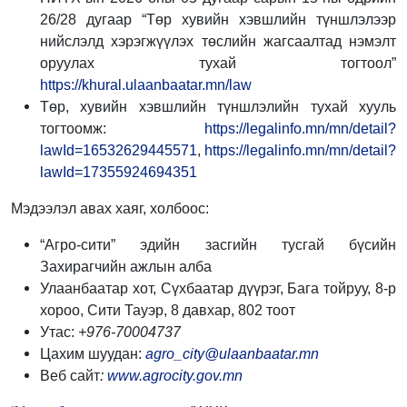
26/28 дугаар “Төр хувийн хэвшлийн түншлэлээр
нийслэлд хэрэгжүүлэх төслийн жагсаалтад нэмэлт
оруулах тухай тогтоол”
https://khural.ulaanbaatar.mn/law
Төр, хувийн хэвшлийн түншлэлийн тухай хууль
тогтоомж:
https://legalinfo.mn/mn/detail?
lawId=16532629445571
,
https://legalinfo.mn/mn/detail?
lawId=17355924694351
Мэдээлэл авах хаяг, холбоос:
“Агро-сити” эдийн засгийн тусгай бүсийн
Захирагчийн ажлын алба
Улаанбаатар хот, Сүхбаатар дүүрэг, Бага тойруу, 8-р
хороо, Сити Тауэр, 8 давхар, 802 тоот
Утас:
+976-70004737
Цахим шуудан:
agro_city@ulaanbaatar.mn
Веб сайт
:
www.agrocity.gov.mn