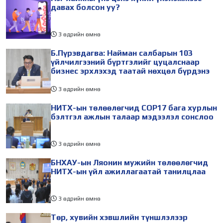
холбогдуулан Нийслэлийн
айлчлалынхаа хүрээнд
давах болсон уу?
3 өдрийн өмнө
Б.Пүрэвдагва: Найман салбарын 103
үйлчилгээний бүртгэлийг цуцалснаар
бизнес эрхлэхэд таатай нөхцөл бүрдэнэ
3 өдрийн өмнө
НИТХ-ын төлөөлөгчид COP17 бага хурлын
бэлтгэл ажлын талаар мэдээлэл сонслоо
3 өдрийн өмнө
БНХАУ-ын Ляонин мужийн төлөөлөгчид
НИТХ-ын үйл ажиллагаатай танилцлаа
3 өдрийн өмнө
Төр, хувийн хэвшлийн түншлэлээр