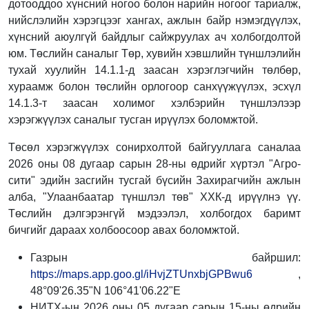
дотооддоо хүнсний ногоо болон нарийн ногоог тариалж,
нийслэлийн хэрэгцээг хангах, ажлын байр нэмэгдүүлэх,
хүнсний аюулгүй байдлыг сайжруулах ач холбогдолтой
юм. Төслийн саналыг Төр, хувийн хэвшлийн түншлэлийн
тухай хуулийн 14.1.1-д заасан хэрэглэгчийн төлбөр,
хураамж болон төслийн орлогоор санхүүжүүлэх, эсхүл
14.1.3-т заасан холимог хэлбэрийн түншлэлээр
хэрэгжүүлэх саналыг тусган ирүүлэх боломжтой.
Төсөл хэрэгжүүлэх сонирхолтой байгууллага саналаа
2026 оны 08 дугаар сарын 28-ны өдрийг хүртэл "Агро-
сити" эдийн засгийн тусгай бүсийн Захирагчийн ажлын
алба, "Улаанбаатар түншлэл төв" ХХК-д ирүүлнэ үү.
Төслийн дэлгэрэнгүй мэдээлэл, холбогдох баримт
бичгийг дараах холбоосоор авах боломжтой.
Газрын байршил:
https://maps.app.goo.gl/iHvjZTUnxbjGPBwu6
,
48°09'26.35"N 106°41'06.22"E
НИТХ-ын 2026 оны 05 дугаар сарын 15-ны өдрийн