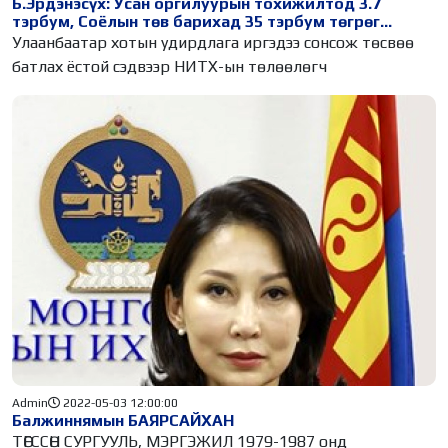
Б.Эрдэнэсүх: Усан оргилуурын тохижилтод 3.7
тэрбум, Соёлын төв барихад 35 тэрбум төгрөг
зарцуулах шаардлагатай юу
Улаанбаатар хотын удирдлага иргэдээ сонсож төсвөө
батлах ёстой сэдвээр НИТХ-ын төлөөлөгч
Admin
2022-05-03 12:00:00
Балжиннямын БАЯРСАЙХАН
ТӨГССӨН СУРГУУЛЬ, МЭРГЭЖИЛ 1979-1987 онд