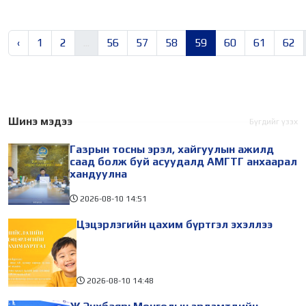
‹
1
2
...
56
57
58
59
60
61
62
Шинэ мэдээ
Бүгдийг үзэх
Газрын тосны эрэл, хайгуулын ажилд
саад болж буй асуудалд АМГТГ анхаарал
хандуулна
2026-08-10
14:51
Цэцэрлэгийн цахим бүртгэл эхэллээ
2026-08-10
14:48