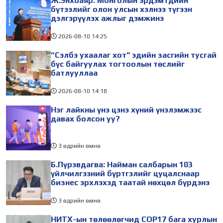
Ж.Энхбаяр: Монголын эрдэмтдийн
бүтээлийг олон улсын хэлнээ түгээн
дэлгэрүүлэх ажлыг дэмжинэ
2026-08-10
14:25
“Сэлбэ ухаалаг хот” эдийн засгийн тусгай
бүс байгуулах тогтоолын төслийг
батлууллаа
2026-08-10
14:18
Нэг лайкны үнэ цэнэ хүний үнэлэмжээс
давах болсон уу?
3 өдрийн өмнө
Б.Пүрэвдагва: Найман салбарын 103
үйлчилгээний бүртгэлийг цуцалснаар
бизнес эрхлэхэд таатай нөхцөл бүрдэнэ
3 өдрийн өмнө
НИТХ-ын төлөөлөгчид COP17 бага хурлын