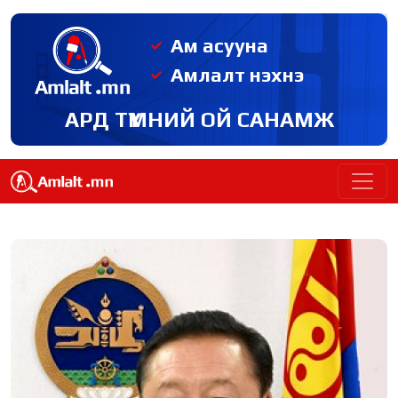
Ам асууна
Амлалт нэхнэ
АРД ТҮМНИЙ ОЙ САНАМЖ