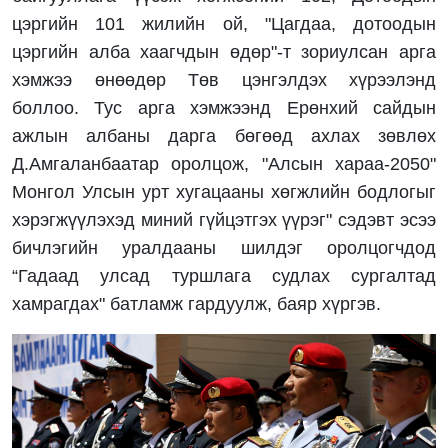
цэргийн 101 жилийн ой, "Цагдаа, дотоодын
цэргийн алба хаагчдын өдөр"-т зориулсан арга
хэмжээ өнөөдөр Төв цэнгэлдэх хүрээлэнд
боллоо. Тус арга хэмжээнд Ерөнхий сайдын
ажлын албаны дарга бөгөөд ахлах зөвлөх
Д.Амгаланбаатар оролцож, "Алсын хараа-2050"
Монгол Улсын урт хугацааны хөгжлийн бодлогыг
хэрэгжүүлэхэд миний гүйцэтгэх үүрэг" сэдэвт эсээ
бичлэгийн уралдааны шилдэг оролцогчдод
“Гадаад улсад туршлага судлах сургалтад
хамрагдах" батламж гардуулж, баяр хүргэв.