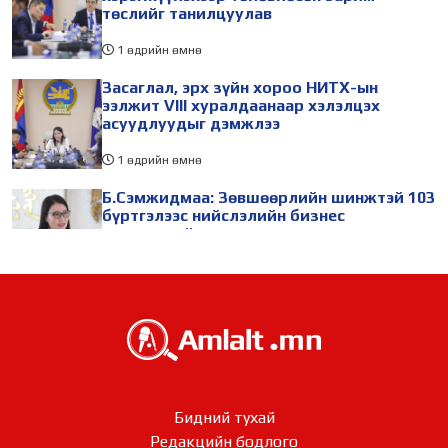
төслийг танилцуулав
1 өдрийн өмнө
Засаглал, эрх зүйн хороо НИТХ-ын
ээлжит VIII хуралдаанаар хэлэлцэх
асуудлуудыг дэмжлээ
1 өдрийн өмнө
Б.Сэмжидмаа: Зөвшөөрлийн шинжтэй 103
бүртгэлээс нийслэлийн бизнес
эрхлэгчдийг чөлөөллөө
1 өдрийн өмнө
ТБХ 67 асуудал хэлэлцэж, нийслэлийн
төсвийн талаарх ерөнхий хяналтын
сонсгол зохион байгуулсан байна
1 өдрийн өмнө
УИХ-ын дарга С.Бямбацогт төрийг
Бидний тухай
төлөөлөн Сутай хайрхны тэнгэрийг тахих
Редакцийн бодлого​​​​​​​