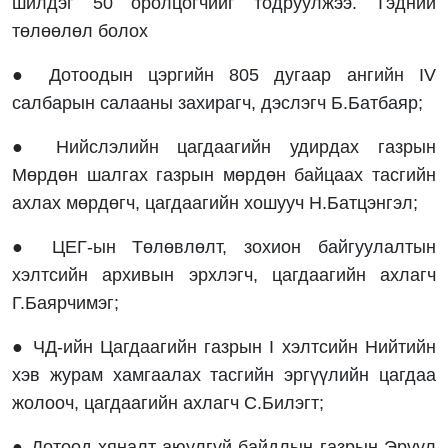
шилдэг 50 оролцогчийг тодруулжээ. Тэдний
төлөөлөл болох
● Дотоодын цэргийн 805 дугаар ангийн IV
салбарын салааны захирагч, дэслэгч Б.Батбаяр;
● Нийслэлийн цагдаагийн удирдах газрын
Мөрдөн шалгах газрын мөрдөн байцаах тасгийн
ахлах мөрдөгч, цагдаагийн хошууч Н.Батцэнгэл;
● ЦЕГ-ын Төлөвлөлт, зохион байгуулалтын
хэлтсийн архивын эрхлэгч, цагдаагийн ахлагч
Г.Баярчимэг;
● ЧД-ийн Цагдаагийн газрын I хэлтсийн Нийтийн
хэв журам хамгаалах тасгийн эргүүлийн цагдаа
жолооч, цагдаагийн ахлагч С.Билэгт;
● Дотоод хяналт-аюулгүй байдлын газрын Эрүүл