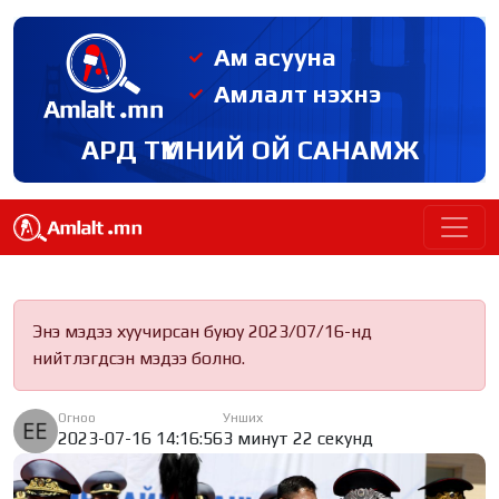
Ам асууна
Амлалт нэхнэ
АРД ТҮМНИЙ ОЙ САНАМЖ
Энэ мэдээ хуучирсан буюу 2023/07/16-нд
нийтлэгдсэн мэдээ болно.
Огноо
Унших
2023-07-16 14:16:56
3 минут 22 секунд