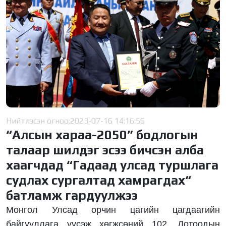
Нийтлэсэн огноо:
2023-07-16 14:16:56
“Алсын хараа-2050” бодлогын
талаар шилдэг эсээ бичсэн алба
хаагчдад “Гадаад улсад туршлага
судлах сургалтад хамрагдах“
батламж гардуулжээ
Монгол Улсад орчин цагийн цагдаагийн
байгууллага үүсэж хөгжсөний 102, Дотоодын