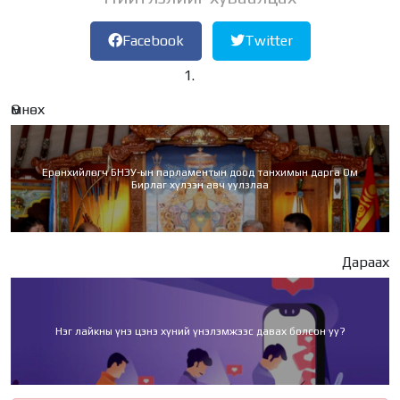
Facebook
Twitter
Өмнөх
Ерөнхийлөгч БНЭУ-ын парламентын доод танхимын дарга Ом
Бирлаг хүлээн авч уулзлаа
Дараах
Нэг лайкны үнэ цэнэ хүний үнэлэмжээс давах болсон уу?