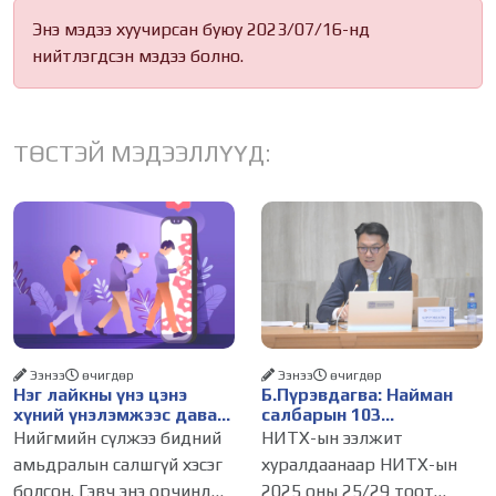
Энэ мэдээ хуучирсан буюу 2023/07/16-нд
нийтлэгдсэн мэдээ болно.
ТӨСТЭЙ МЭДЭЭЛЛҮҮД:
Ээнээ
өчигдѳр
Ээнээ
өчигдѳр
Нэг лайкны үнэ цэнэ
Б.Пүрэвдагва: Найман
хүний үнэлэмжээс давах
салбарын 103
болсон уу?
үйлчилгээний
Нийгмийн сүлжээ бидний
НИТХ-ын ээлжит
бүртгэлийг цуцалснаар
амьдралын салшгүй хэсэг
хуралдаанаар НИТХ-ын
бизнес эрхлэхэд таатай
болсон. Гэвч энэ орчинд
2025 оны 25/29 тоот
нөхцөл бүрдэнэ