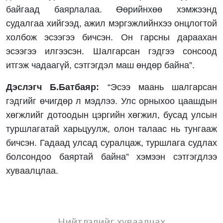
байгаад баярлалаа. Өөрийнхөө хэмжээнд
судалгаа хийгээд, ажил мэргэжлийнхээ онцлогтой
холбож эсээгээ бичсэн. Он гарсны дараахан
эсээгээ илгээсэн. Шалгарсан гэдгээ сонсоод
итгэж чадаагүй, сэтгэгдэл маш өндөр байна”.
Дэслэгч Б.Батбаяр:
“Эсээ маань шалгарсан
гэдгийг өчигдөр л мэдлээ. Улс орныхоо цаашдын
хөгжлийг дотоодын цэргийн хөгжил, бусад улсын
туршлагатай харьцуулж, олон талаас нь тунгааж
бичсэн. Гадаад улсад суралцаж, туршлага судлах
болсондоо баяртай байна” хэмээн сэтгэгдлээ
хуваалцлаа.
Нийтлэлийг хуваалцах