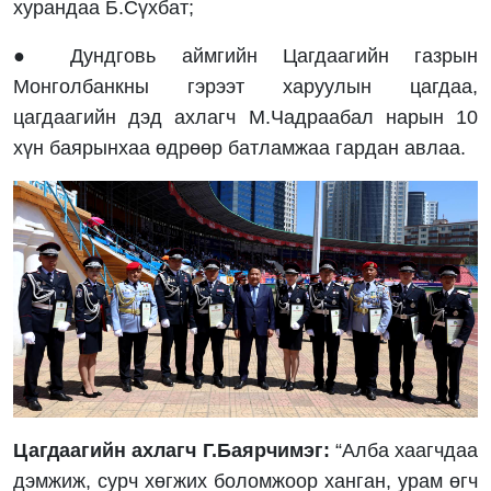
хурандаа Б.Сүхбат;
● Дундговь аймгийн Цагдаагийн газрын
Монголбанкны гэрээт харуулын цагдаа,
цагдаагийн дэд ахлагч М.Чадраабал нарын 10
хүн баярынхаа өдрөөр батламжаа гардан авлаа.
Цагдаагийн ахлагч Г.Баярчимэг:
“Алба хаагчдаа
дэмжиж, сурч хөгжих боломжоор ханган, урам өгч