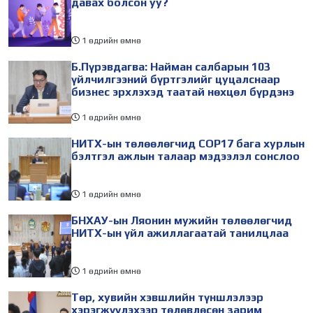
давах болсон уу?
1 өдрийн өмнө
Б.Пүрэвдагва: Найман салбарын 103
үйлчилгээний бүртгэлийг цуцалснаар
бизнес эрхлэхэд таатай нөхцөл бүрдэнэ
1 өдрийн өмнө
НИТХ-ын төлөөлөгчид COP17 бага хурлын
бэлтгэл ажлын талаар мэдээлэл сонслоо
1 өдрийн өмнө
БНХАУ-ын Ляонин мужийн төлөөлөгчид
НИТХ-ын үйл ажиллагаатай танилцлаа
1 өдрийн өмнө
Төр, хувийн хэвшлийн түншлэлээр
хэрэгжүүлэхээр төлөвлөсөн зарим