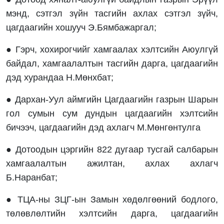
мэнд, сэтгэл зүйн тасгийн ахлах сэтгэл зүйч,
цагдаагийн хошууч Э.Бямбажаргал;
● Гэрч, хохирогчийг хамгаалах хэлтсийн Аюулгүй
байдал, хамгаалалтын тасгийн дарга, цагдаагийн
дэд хурандаа Н.Мөнхбат;
● Дархан-Уул аймгийн Цагдаагийн газрын Шарын
гол сумын сум дундын цагдаагийн хэлтсийн
бичээч, цагдаагийн дэд ахлагч М.Мөнгөнтулга
● Дотоодын цэргийн 822 дугаар тусгай салбарын
хамгаалалтын ажилтан, ахлах ахлагч
Б.Наранбат;
● ТЦА-ны ЗЦГ-ын Замын хөдөлгөөний бодлого,
төлөвлөлтийн хэлтсийн дарга, цагдаагийн