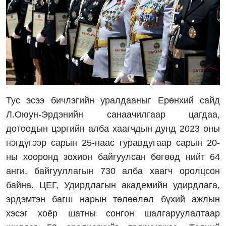
Тус эсээ бичлэгийн уралдааныг Ерөнхий сайд
Л.Оюун-Эрдэнийн санаачилгаар цагдаа,
дотоодын цэргийн алба хаагчдын дунд 2023 оны
нэгдүгээр сарын 25-наас гуравдугаар сарын 20-
ны хооронд зохион байгуулсан бөгөөд нийт 64
анги, байгууллагын 730 алба хаагч оролцсон
байна. ЦЕГ, Удирдлагын академийн удирдлага,
эрдэмтэн багш нарын төлөөлөл бүхий ажлын
хэсэг хоёр шатны сонгон шалгаруулалтаар