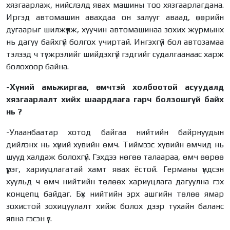
хязгаарлаж, нийслэлд явах машины тоо хязгаарлагдана.
Иргэд автомашин авахдаа он залууг аваад, өөрийн
дугаарыг шилжүүлж, хуучин автомашинаа зохих журмынх
нь дагуу байхгүй болгох учиртай. Ингэхгүй бол автозамаа
тэлээд ч түгжрэлийг шийдэхгүй гэдгийг судалгаанаас харж
болохоор байна.
-Хүний амьжиргаа, өмчтэй холбоотой асуудалд
хязгаарлалт хийх шаардлага гарч болзошгүй байх
нь ?
-Улаанбаатар хотод байгаа нийтийн байрнуудын
дийлэнх нь хүний хувийн өмч. Тиймээс хувийн өмчид нь
шууд халдаж болохгүй. Гэхдээ нөгөө талаараа, өмч өөрөө
үүрэг, хариуцлагатай хамт явах ёстой. Германы үндсэн
хуульд ч өмч нийтийн төлөөх хариуцлага дагуулна гэх
концепц байдаг. Бүх нийтийн эрх ашгийн төлөө ямар
зохистой зохицуулалт хийж болох дээр тухайн баланс
явна гэсэн үг.