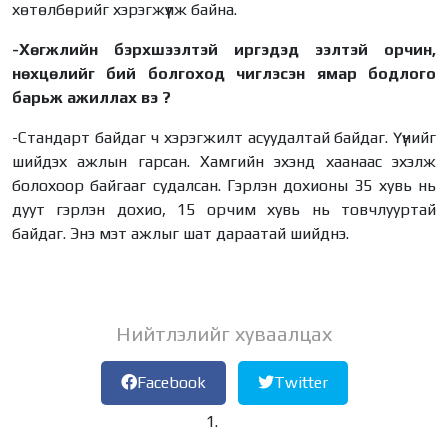
хөтөлбөрийг хэрэгжүүлж байна.
-Хөгжлийн бэрхшээлтэй иргэдэд ээлтэй орчин,
нөхцөлийг бий болгоход чиглэсэн ямар бодлого
барьж ажиллах вэ ?
-Стандарт байдаг ч хэрэгжилт асуудалтай байдаг. Үүнийг
шийдэх ажлын гарсан. Хамгийн эхэнд хаанаас эхэлж
болохоор байгааг судалсан. Гэрлэн дохионы 35 хувь нь
дуут гэрлэн дохио, 15 орчим хувь нь товчлууртай
байдаг. Энэ мэт ажлыг шат дараатай шийднэ.
Нийтлэлийг хуваалцах
Facebook
Twitter