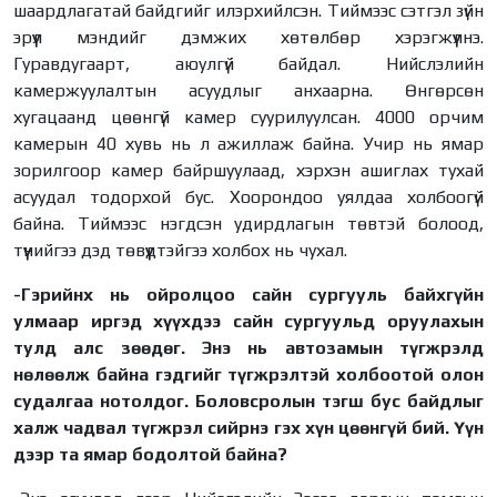
шаардлагатай байдгийг илэрхийлсэн. Тиймээс сэтгэл зүйн
эрүүл мэндийг дэмжих хөтөлбөр хэрэгжүүлнэ.
Гуравдугаарт, аюулгүй байдал. Нийслэлийн
камержуулалтын асуудлыг анхаарна. Өнгөрсөн
хугацаанд цөөнгүй камер суурилуулсан. 4000 орчим
камерын 40 хувь нь л ажиллаж байна. Учир нь ямар
зорилгоор камер байршуулаад, хэрхэн ашиглах тухай
асуудал тодорхой бус. Хоорондоо уялдаа холбоогүй
байна. Тиймээс нэгдсэн удирдлагын төвтэй болоод,
түүнийгээ дэд төвүүдтэйгээ холбох нь чухал.
-Гэрийнх нь ойролцоо сайн сургууль байхгүйн
улмаар иргэд хүүхдээ сайн сургуульд оруулахын
тулд алс зөөдөг. Энэ нь автозамын түгжрэлд
нөлөөлж байна гэдгийг түгжрэлтэй холбоотой олон
судалгаа нотолдог. Боловсролын тэгш бус байдлыг
халж чадвал түгжрэл сийрнэ гэх хүн цөөнгүй бий. Үүн
дээр та ямар бодолтой байна?