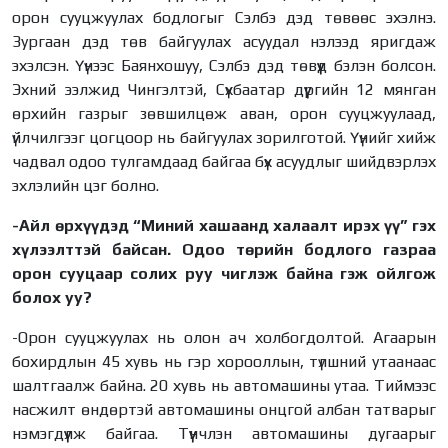
орон сууцжуулах бодлогыг Сэлбэ дэд төвөөс эхэлнэ.
Зургаан дэд төв байгуулах асуудал нэлээд яригдаж
эхэлсэн. Үүнээс Баянхошуу, Сэлбэ дэд төвүүд бэлэн болсон.
Эхний ээлжид Чингэлтэй, Сүхбаатар дүүргийн 12 мянган
өрхийн газрыг зөвшилцөж аван, орон сууцжуулаад,
үйлчилгээг цогцоор нь байгуулах зорилготой. Үүнийг хийж
чадвал одоо тулгамдаад байгаа бүх асуудлыг шийдвэрлэх
эхлэлийн цэг болно.
-Айл өрхүүдэд “Миний хашаанд халаалт ирэх үү” гэх
хүлээлттэй байсан. Одоо төрийн бодлого газраа
орон сууцаар солих руу чиглэж байна гэж ойлгож
болох уу?
-Орон сууцжуулах нь олон ач холбогдолтой. Агаарын
бохирдлын 45 хувь нь гэр хорооллын, түлшний утаанаас
шалтгаалж байна. 20 хувь нь автомашины утаа. Тиймээс
насжилт өндөртэй автомашины онцгой албан татварыг
нэмэгдүүлж байгаа. Түүнчлэн автомашины дугаарыг