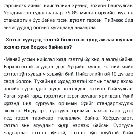
сэргийлэх аяныг нийслэлийн хүрээнд зохион байгуулсан.
Урьдчилсан судалгаагаар 75-85 мянган өрхийн зуух нь
стандартын бус байна гэсэн дүгнэлт гарсан. Тиймээс бид
энэ асуудалд богино хугацаанд анхаарна.
-Хотыг хүүхдэд ээлтэй болгохын тулд ажлаа юунаас
эхэлнэ гэж бодож байна вэ?
-Манай улсын нийслэл хүүхэд гэлтгүй бүх хүнд л ээлгүй байна.
Бэрхшээлтэй асуудал дэд бүтцийн хувьд ч, нийгмийн
сэтгэл зүйн хувьд ч хэцүү зүйл бий. Нийслэлийн ой 10 дугаар
сард болсон. Тухайн үед хүүхдэд ээлтэй хотын талаар ахлах
ангийн сурагчдын дунд хэлэлцүүлэг зохион байгуулсан.
Явган хүний гарц, гэрэлтүүлэг зэрэг асуудал яригдсан. Үүний
хүрээнд бид сургууль орчмын бүсийг стандартжуулж
эхэлсэн. Нэгдүгээрт, сургууль орчмын замын гарц дээр
лед гэрэл тавихаар төлөвлөж байна. Хоёрдугаарт,
сэтгэл зүйн асуудлыг хүүхдүүд нэрлэж байсан. Сургууль
чадварлаг сэтгэл зүйчтэй, сэтгэл зүйн клубтэй байх