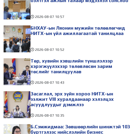
бэлтгэл ажлын талаар мэдээлэл сонслоо
2026-08-07
10:57
БНХАУ-ын Ляонин мужийн төлөөлөгчид
НИТХ-ын үйл ажиллагаатай танилцлаа
2026-08-07
10:52
Төр, хувийн хэвшлийн түншлэлээр
хэрэгжүүлэхээр төлөвлөсөн зарим
төслийг танилцуулав
2026-08-07
10:43
Засаглал, эрх зүйн хороо НИТХ-ын
ээлжит VIII хуралдаанаар хэлэлцэх
асуудлуудыг дэмжлээ
2026-08-07
10:35
Б.Сэмжидмаа: Зөвшөөрлийн шинжтэй 103
бүртгэлээс нийслэлийн бизнес