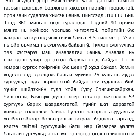
-Энэ асуудал дээр Нийслэлийн Засаг даргын тамгын
газрын дэргэдэх Бодлогын хүрээлэн нарийн тооцоотой,
орон зайн судалгаа хийсэн байна. Нийслэлд 310 ЕБС бий.
Тэнд 360 мянган хүүхэд суралцдаг. Тэдний 90 орчим
мянга нь хойноос урагшаа чиглэлтэй, тойргийн бус
хамралтын хүрээнд явж очиж байна. 3-5 километр. Учир
нь ойр орчимд нь сургууль байдаггүй. Түүнчлэн сургуулиуд
төв хэсгээрээ маш ачаалалтай байна. Ачаалал нь
нэмэгдсэн учир өргөтгөл барина гээд байдаг. Гэтэл
хамран сургах тойргийн бус цөөнгүй хүүхэд байдаг. Замын
хөдөлгөөнд оролцож байгаа хүмүүсийн 25 хувь нь хүүхдээ
сургуульд зөөх зорилготой байдаг гэх судалгаа бий.
Үүнийг шийдэхийн тулд хойд буюу Сонгинохайрхан,
Чингэлтэй, Баянзүрх дүүрэгт хоёр ээлжээр хичээллэх 52
сургууль барих шаардлагатай. Үүнийг шат дараатай
хийхээр төлөвлөж байна. Түүнчлэн чанарын асуудалтай
холбоотойгоор боловсролын газраас бодлого гаргаад,
үнэлгээ сайтай сургуулийн багш нар багаараа үнэлгээ
багатай сургуульд арга зүйн зөвлөгөө өгөх солилцоотой