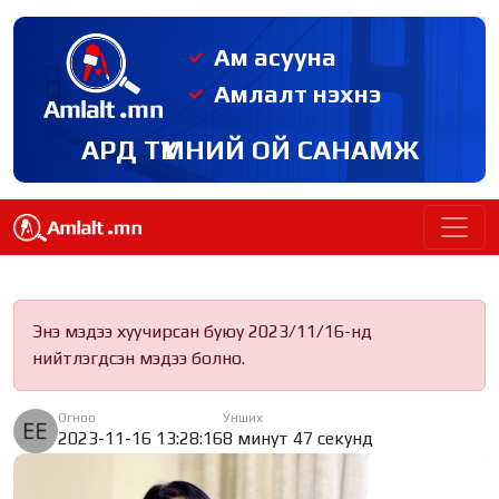
Ам асууна
Амлалт нэхнэ
АРД ТҮМНИЙ ОЙ САНАМЖ
Энэ мэдээ хуучирсан буюу 2023/11/16-нд
нийтлэгдсэн мэдээ болно.
Огноо
Унших
2023-11-16 13:28:16
8 минут 47 секунд