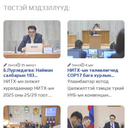
ТӨСТЭЙ МЭДЭЭЛЛҮҮД:
Ээнээ
35 минут
Ээнээ
4 цаг
Б.Пүрэвдагва: Найман
НИТХ-ын төлөөлөгчид
салбарын 103
COP17 бага хурлын
үйлчилгээний
бэлтгэл ажлын талаар
НИТХ-ын ээлжит
Улаанбаатар хотод
бүртгэлийг цуцалснаар
мэдээлэл сонслоо
хуралдаанаар НИТХ-ын
Цөлжилттэй тэмцэх тухай
бизнес эрхлэхэд таатай
2025 оны 25/29 тоот
НҮБ-ын конвенцын
нөхцөл бүрдэнэ
тогтоолоор батлагдсан
Талуудын 17 дугаар бага
журмын зарим хэсгийг
хурал (COP17) 2026 оны 08
хүчингүй болгож,
дугаар сарын 17-28-ны
зөвшөөрлийн шинжтэй
өдөр зохион