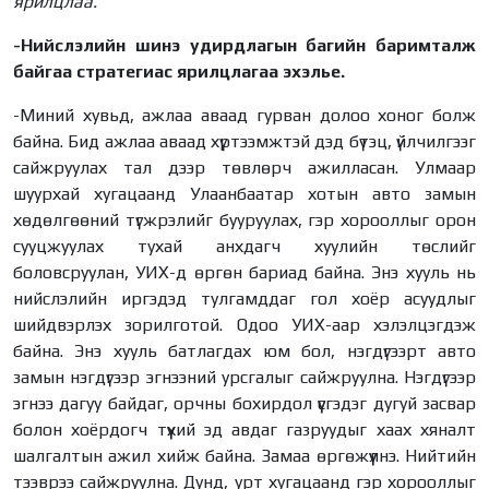
ярилцлаа.
-Нийслэлийн шинэ удирдлагын багийн баримталж
байгаа стратегиас ярилцлагаа эхэлье.
-Миний хувьд, ажлаа аваад гурван долоо хоног болж
байна. Бид ажлаа аваад хүртээмжтэй дэд бүтэц, үйлчилгээг
сайжруулах тал дээр төвлөрч ажилласан. Улмаар
шуурхай хугацаанд
Улаанбаатар хотын авто замын
хөдөлгөөний түгжрэлийг бууруулах, гэр хорооллыг орон
сууцжуулах тухай анхдагч хуулийн төслийг
боловсруулан, УИХ-д өргөн бариад байна. Энэ хууль нь
нийслэлийн иргэдэд тулгамддаг гол хоёр асуудлыг
шийдвэрлэх зорилготой. Одоо УИХ-аар хэлэлцэгдэж
байна. Энэ хууль батлагдах юм бол, нэгдүгээрт авто
замын нэгдүгээр эгнээний урсгалыг сайжруулна. Нэгдүгээр
эгнээ дагуу байдаг, орчны бохирдол үүсгэдэг дугуй засвар
болон хоёрдогч түүхий эд авдаг газруудыг хаах хяналт
шалгалтын ажил хийж байна. Замаа өргөжүүлнэ. Нийтийн
тээврээ сайжруулна. Дунд, урт хугацаанд гэр хорооллыг