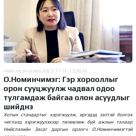
Нийтлэсэн огноо:
2023-11-16 13:28:16
О.Номинчимэг: Гэр хорооллыг
орон сууцжуулж чадвал одоо
тулгамдаж байгаа олон асуудлыг
шийднэ
Хотын стандартыг хэрэгжүүлж, иргэдэд ээлтэй болгох
чиглэлд хэрэгжүүлэхээр төлөвлөж буй ажлын талаар
Нийслэлийн Засаг даргын орлогч О.Номинчимэгтэй