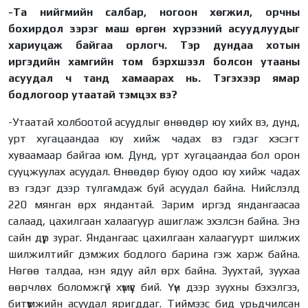
-Та нийгмийн салбар, ногоон хөгжил, орчны
бохирдол зэрэг маш өргөн хүрээний асуудлуудыг
хариуцаж байгаа орлогч. Тэр дундаа хотын
иргэдийн хамгийн том бэрхшээл болсон утааны
асуудал ч танд хамаарах нь. Тэгэхээр ямар
бодлогоор утаатай тэмцэх вэ?
-Утаатай холбоотой асуудлыг өнөөдөр юу хийх вэ, дунд,
урт хугацаандаа юу хийж чадах вэ гэдэг хэсэгт
хуваамаар байгаа юм. Дунд, урт хугацаандаа бол орон
сууцжуулах асуудал. Өнөөдөр буюу одоо юу хийж чадах
вэ гэдэг дээр тулгамдаж буй асуудал байна. Нийслэлд
220 мянган өрх яндантай. Зарим иргэд яндангаасаа
салаад, цахилгаан халаагуур ашиглаж эхэлсэн байна. Энэ
сайн дүр зураг. Яндангаас цахилгаан халаагуурт шилжих
шилжилтийг дэмжих бодлого барина гэж харж байна.
Нөгөө талдаа, нэн ядуу айл өрх байна. Зуухтай, зуухаа
өөрчлөх боломжгүй хүмүүс бий. Үүн дээр зуухны бэхэлгээ,
битүүмжийн асуудал яригддаг. Тиймээс бид урьдчилсан