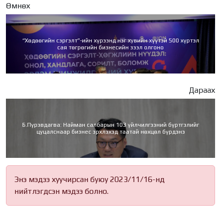
Өмнөх
“Хөдөөгийн сэргэлт”-ийн хүрээнд нэг хувийн хүүтэй 500 хүртэл
сая төгрөгийн бизнесийн зээл олгоно
Дараах
Б.Пүрэвдагва: Найман салбарын 103 үйлчилгээний бүртгэлийг
цуцалснаар бизнес эрхлэхэд таатай нөхцөл бүрдэнэ
Энэ мэдээ хуучирсан буюу 2023/11/16-нд
нийтлэгдсэн мэдээ болно.