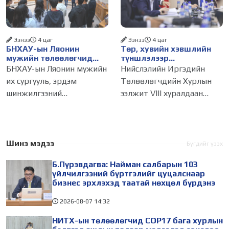
103 бүртгэлээс нийслэлийн
байгуулагдана. Үүнтэй
бизнес эрхлэгчдийг
холбогдуулан Нийслэлийн
Ээнээ
4 цаг
Ээнээ
4 цаг
БНХАУ-ын Ляонин
Төр, хувийн хэвшлийн
мужийн төлөөлөгчид
түншлэлээр
НИТХ-ын үйл
хэрэгжүүлэхээр
БНХАУ-ын Ляонин мужийн
Нийслэлийн Иргэдийн
ажиллагаатай
төлөвлөсөн зарим
их сургууль, эрдэм
Төлөөлөгчдийн Хурлын
танилцлаа
төслийг танилцуулав
шинжилгээний
ээлжит VIII хуралдаан
байгууллагын эрдэмтэн,
наймдугаар сарын 06-ны
судлаач, оюутнууд болон
өдөр болохтой
залуу бизнес эрхлэгчдийн
холбогдуулан Нийслэлийн
төлөөлөгчид Монгол
ИТХ-ын Эдийн засаг,
Шинэ мэдээ
Бүгдийг үзэх
Улсад хийж буй танилцах
төсөв, хөрөнгө
Б.Пүрэвдагва: Найман салбарын 103
айлчлалынхаа хүрээнд
оруулалтын хороо
үйлчилгээний бүртгэлийг цуцалснаар
өнөөдөр (2026.08.03)
бизнес эрхлэхэд таатай нөхцөл бүрдэнэ
2026-08-07
14:32
НИТХ-ын төлөөлөгчид COP17 бага хурлын