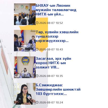
БНХАУ-ын Ляонин
мужийн төлөөлөгчид
НИТХ-ын үйл
ажиллагаатай
танилцлаа
2026-08-07
10:52
Төр, хувийн хэвшлийн
түншлэлээр
хэрэгжүүлэхээр
төлөвлөсөн зарим
төслийг танилцуулав
2026-08-07
10:43
Засаглал, эрх зүйн
хороо НИТХ-ын
ээлжит VIII
хуралдаанаар
хэлэлцэх асуудлуудыг
2026-08-07
10:35
дэмжлээ
Б.Сэмжидмаа:
Зөвшөөрлийн шинжтэй
103 бүртгэлээс
нийслэлийн бизнес
эрхлэгчдийг
2026-08-07
10:24
чөлөөллөө