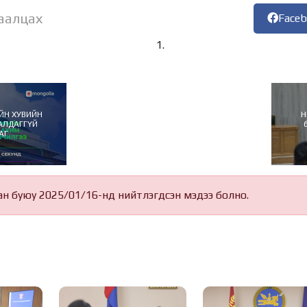
аалцах
Face
ЙН ХУВИЙН
Н
АЛДАГГҮЙ
АГ
ан буюу 2025/01/16-нд нийтлэгдсэн мэдээ болно.