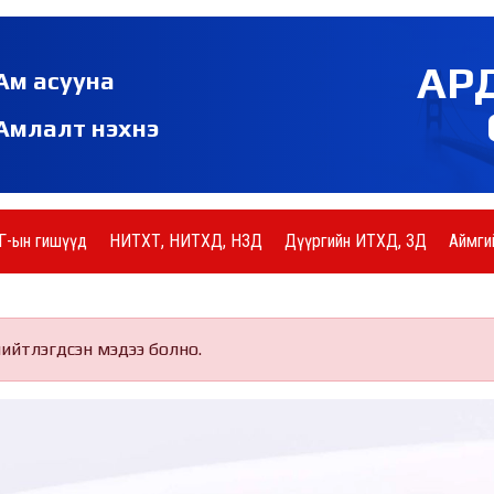
АР
Ам асууна
Амлалт нэхнэ
Г-ын гишүүд
НИТХТ, НИТХД, НЗД
Дүүргийн ИТХД, ЗД
Аймги
нийтлэгдсэн мэдээ болно.