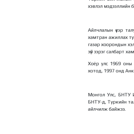
хэвлэл мэдээллийн б
Айлчлалын үеэр тал
хамтран ажиллах тух
газар хоорондын хэлэ
зүй зэрэг салбарт х
Хоёр улс 1969 оны
хотод, 1997 онд Анк
Монгол Улс, БНТУ И
БНТУ-д, Туркийн та
айлчилж байжээ.