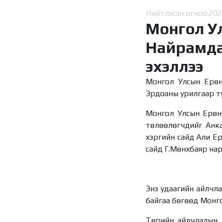
Нийтлэсэн огноо:
202
Монгол У
Найрамда
эхэллээ
Монгол Улсын Ерөн
Эрдоаны урилгаар ту
Монгол Улсын Ерөнх
төлөөлөгчдийг Анка
хэргийн сайд Али Ер
сайд Г.Мөнхбаяр нар
Энэ удаагийн айлчл
байгаа бөгөөд Монго
Төрийн айлчлалын х