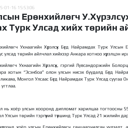
5-01-16 15:53:06
лсын Ерөнхийлөгч У.Хүрэлсү
х Турк Улсад хийх төрийн а
хийлөгч Ухнаагийн Хүрэлсүх Бүгд Найрамдах Турк Улсын
с улсад төрийн айлчлал хийхээр Анкара хотноо хүрэлцэн ирл
ийлөгч Ухнаагийн Хүрэлсүх, гэргий Лувсандоржийн Болорц
ра хотын “Эсэнбоа” олон улсын нисэх буудалд Бүгд Най
ликаяа, Монгол Улсаас Бүгд Найрамдах Турк Улсад суугаа О
 угтлаа.
ал нь хоёр улсын хооронд дипломат харилцаа тогтоосны 5
л Улсын төрийн тэргүүний түвшинд Турк Улсад 21 жилийн да
үрээнд хоёр улсын Ерөнхийлөгч ганцаарчилсан уулзалт, а