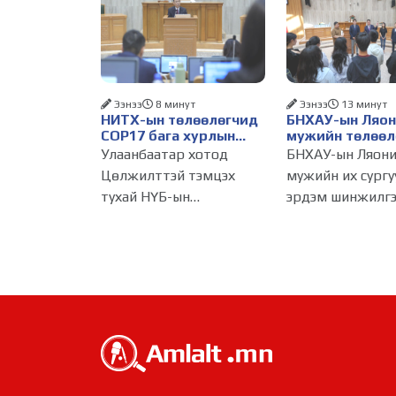
Ээнээ
8 минут
Ээнээ
13 минут
НИТХ-ын төлөөлөгчид
БНХАУ-ын Ляон
COP17 бага хурлын
мужийн төлөөл
бэлтгэл ажлын талаар
НИТХ-ын үйл
Улаанбаатар хотод
БНХАУ-ын Ляон
мэдээлэл сонслоо
ажиллагаатай
Цөлжилттэй тэмцэх
мужийн их сургу
танилцлаа
тухай НҮБ-ын
эрдэм шинжилгэ
конвенцын Талуудын 17
байгууллагын эр
дугаар бага хурал
судлаач, оюутну
(COP17) 2026 оны 08
залуу бизнес
дугаар сарын 17-28-ны
эрхлэгчдийн
өдөр зохион
төлөөлөгчид Мо
байгуулагдана. Үүнтэй
Улсад хийж буй
холбогдуулан
танилцах айлчл
Нийслэлийн
хүрээнд