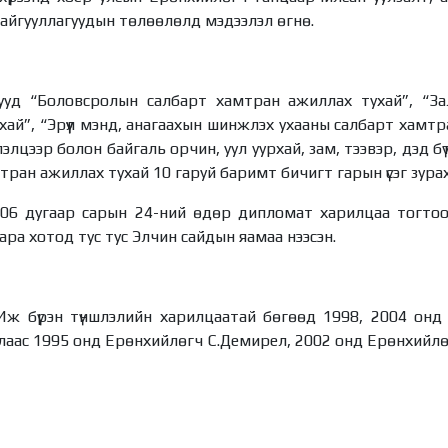
айгууллагуудын төлөөлөлд мэдээлэл өгнө.
ууд “Боловсролын салбарт хамтран ажиллах тухай”, “За
ай”, “Эрүүл мэнд, анагаахын шинжлэх ухааны салбарт хамтр
лцээр болон байгаль орчин, уул уурхай, зам, тээвэр, дэд бүт
амтран ажиллах тухай 10 гаруй баримт бичигт гарын үсэг зур
 06 дугаар сарын 24-ний өдөр дипломат харилцаа тогто
ара хотод тус тус Элчин сайдын яамаа нээсэн.
ж бүрэн түншлэлийн харилцаатай бөгөөд 1998, 2004 онд
лаас 1995 онд Ерөнхийлөгч С.Демирел, 2002 онд Ерөнхийлө