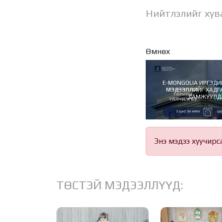
Нийтлэлийг хув
Өмнөх
E-MONGOLIA ИРГЭДИ
МЭДЭЭЛЛИЙГ ХАДГ
ДАМЖУУЛД
Энэ мэдээ хуучирс
ТӨСТЭЙ МЭДЭЭЛЛҮҮД: