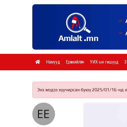
Намууд
Ерөнхийлөгч
УИХ-ын гишүүд
З
Энэ мэдээ хуучирсан буюу 2025/01/16-нд 