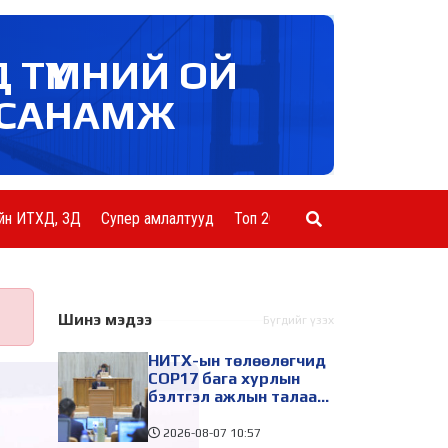
Д ТҮМНИЙ ОЙ
САНАМЖ
йн ИТХД, ЗД
Супер амлалтууд
Топ 20 ААН
Шинэ мэдээ
Бүгдийг үзэх
НИТХ-ын төлөөлөгчид
COP17 бага хурлын
бэлтгэл ажлын талаар
мэдээлэл сонслоо
2026-08-07
10:57