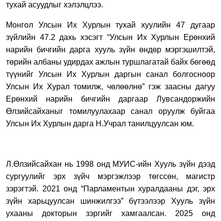
тухай асуудлыг хэлэлцлээ.
Монгол Улсын Их Хурлын тухай хуулийн 47 дугаар
зүйлийн 47.2 дахь хэсэгт “Улсын Их Хурлын Ерөнхий
нарийн бичгийн дарга хууль зүйн өндөр мэргэшилтэй,
төрийн албаны удирдах ажлын туршлагатай байх бөгөөд
түүнийг Улсын Их Хурлын даргын санал болгосноор
Улсын Их Хурал томилж, чөлөөлнө” гэж заасны дагуу
Ерөнхий нарийн бичгийн даргаар
Лувсандоржийн
Өлзийсайханыг
томилуулахаар санал оруулж буйгаа
Улсын Их Хурлын дарга
Н.Учрал
танилцуулсан юм.
Л.Өлзийсайхан нь 1998 онд МУИС-ийн Хууль зүйн дээд
сургуулийг эрх зүйч мэргэжлээр төгссөн
, м
агистр
зэрэгтэй
.
2021 онд
“П
арламентын хуралдааны дэг
,
эрх
зүйн харьцуулсан шинжилгээ
”
бүтээлээр
Х
ууль зүйн
ухааны докторын зэргийг хамгаалсан
.
2025 онд