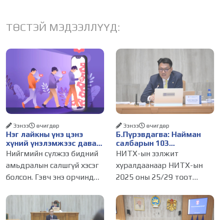
ТӨСТЭЙ МЭДЭЭЛЛҮҮД:
Ээнээ
өчигдѳр
Ээнээ
өчигдѳр
Нэг лайкны үнэ цэнэ
Б.Пүрэвдагва: Найман
хүний үнэлэмжээс давах
салбарын 103
болсон уу?
үйлчилгээний
Нийгмийн сүлжээ бидний
НИТХ-ын ээлжит
бүртгэлийг цуцалснаар
амьдралын салшгүй хэсэг
хуралдаанаар НИТХ-ын
бизнес эрхлэхэд таатай
болсон. Гэвч энэ орчинд
2025 оны 25/29 тоот
нөхцөл бүрдэнэ
хүмүүсийн үнэлэмж,
тогтоолоор батлагдсан
амжилт, тэр ч байтугай
журмын зарим хэсгийг
хүний үнэ цэнийг хүртэл
хүчингүй болгож,