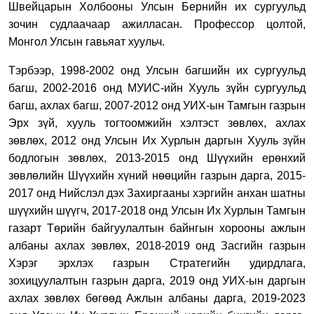
Швейцарын Холбооны Улсын Бернийн их сургуульд
зочин судлаачаар ажилласан. Профессор цолтой
,
М
онгол
У
лсын гавьяат хуульч
.
Тэрбээр,
1998-2002 онд Улсын
б
агшийн
и
х
с
ургуульд
б
агш
,
2002-2016 онд МУИС-ийн Хууль зүйн сургуульд
б
агш, ахлах багш
,
2007-2012 онд
УИХ-ын
Тамгын газ
рын
Эрх зүй, хууль тогтоомжийн хэлтэст з
өвлөх, ахлах
зөвлөх
,
2012 онд Улсын Их Хурлын даргын Хууль зүйн
бодлогын зөвлөх
,
2013-2015 онд Шүүхийн ерөнхий
зөвлөлийн Шүүхийн хүний нөөцийн газрын дарга
,
2015-
2017 онд Нийслэл дэх Захиргааны хэргийн анхан шатны
шүүхийн шүүгч
,
2017-2018 онд Улсын Их Хурлын Тамгын
газарт Төрийн байгуулалтын байнгын хорооны ажлын
албаны ахлах зөвлөх
,
2018-2019 онд Засгийн газрын
Хэрэг эрхлэх газрын Стратегийн удирдлага,
зохицуулалтын газрын дарга
,
2019
онд УИХ-ын даргын
ахлах зөвлөх бөгөөд Ажлын албаны дарга, 2019-2023