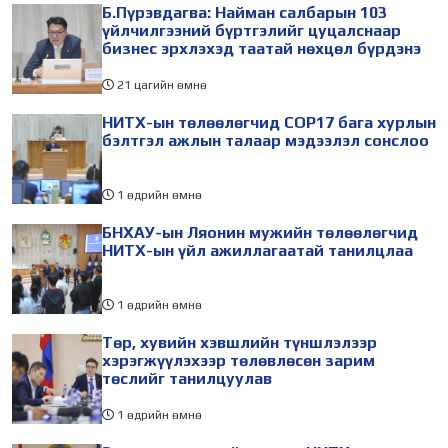
Б.Пүрэвдагва: Найман салбарын 103
үйлчилгээний бүртгэлийг цуцалснаар
бизнес эрхлэхэд таатай нөхцөл бүрдэнэ
21 цагийн өмнө
НИТХ-ын төлөөлөгчид COP17 бага хурлын
бэлтгэл ажлын талаар мэдээлэл сонслоо
1 өдрийн өмнө
БНХАУ-ын Ляонин мужийн төлөөлөгчид
НИТХ-ын үйл ажиллагаатай танилцлаа
1 өдрийн өмнө
Төр, хувийн хэвшлийн түншлэлээр
хэрэгжүүлэхээр төлөвлөсөн зарим
төслийг танилцуулав
1 өдрийн өмнө