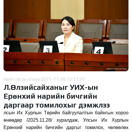
Нийтлэсэн огноо:
2025-11-28 12:17:50
Л.Өлзийсайханыг УИХ-ын
Ерөнхий нарийн бичгийн
даргаар томилохыг дэмжлээ
лсын Их Хурлын Төрийн байгуулалтын байнгын хороо
өнөөдөр /2025.11.28/ хуралдаж, Улсын Их Хурлын
Ерөнхий нарийн бичгийн даргыг томилох, чөлөөлөх