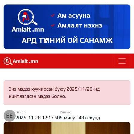
Ам асууна
Амлалт нэхнэ
АРД ТҮМНИЙ ОЙ САНАМЖ
Энэ мэдээ хуучирсан буюу 2025/11/28-нд
нийтлэгдсэн мэдээ болно.
Огноо
Унших
2025-11-28 12:17:50
5 минут 48 секунд