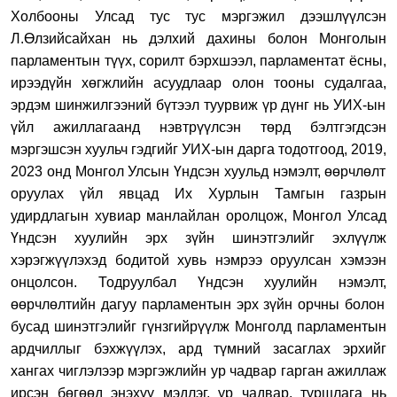
Х
олбооны
У
лсад тус тус мэргэжил дээшлүүлсэн
Л.Өлзийсайхан нь дэлхий дахины болон
М
онголын
парламентын түүх, сорилт бэрхшээл, парламентат ёсны,
ирээдүйн хөгжлийн асуудлаар олон тооны судалгаа
,
эрдэм шинжилгээний бүтээл туурвиж үр дүнг нь УИХ-ын
үйл ажиллагаанд нэвтрүүл
сэн
төрд бэлтгэгдсэн
мэргэшсэн хуульч
гэдгийг УИХ-ын дарга тодотгоод,
2019
,
2023 онд Монгол Улсын Үндсэн хуульд нэмэлт
,
өөрчлөлт
оруулах үйл явцад Их Хурлын Тамгын газрын
удирдлагын хув
иар
манлайлан оролцож, Монгол Улсад
Үндсэн хуулийн эрх зүйн шинэтгэлийг эхлүүлж
хэрэгжүүлэхэд бодитой хувь нэмрээ оруулсан
хэмээн
онцолсон
. Тодруулбал Үндсэн хуулийн нэмэлт
,
өөрчлөлтийн дагуу парламентын эрх зүйн орчны болон
бусад шинэтгэлийг гүнзгийрүүлж Монголд парламентын
ардчиллыг бэхжүүлэх
,
ард түмний засаглах эрхийг
хангах чиглэлээр мэргэжлийн ур чадвар гарган ажиллаж
ирсэн бөгөөд энэхүү мэдлэг, ур чадвар, туршлага нь