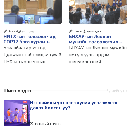
лайк, шэйр, дагагчийн
зөвшөөрлийн шинжтэй
тоогоор хэмжих хандлага
103 бүртгэлээс нийслэлийн
газар авч
бизнес эрхлэгчдийг
Ээнээ
өчигдѳр
Ээнээ
өчигдѳр
НИТХ-ын төлөөлөгчид
БНХАУ-ын Ляонин
COP17 бага хурлын
мужийн төлөөлөгчид
бэлтгэл ажлын талаар
НИТХ-ын үйл
Улаанбаатар хотод
БНХАУ-ын Ляонин мужийн
мэдээлэл сонслоо
ажиллагаатай
Цөлжилттэй тэмцэх тухай
их сургууль, эрдэм
танилцлаа
НҮБ-ын конвенцын
шинжилгээний
Талуудын 17 дугаар бага
байгууллагын эрдэмтэн,
хурал (COP17) 2026 оны 08
судлаач, оюутнууд болон
дугаар сарын 17-28-ны
залуу бизнес эрхлэгчдийн
өдөр зохион
төлөөлөгчид Монгол
Шинэ мэдээ
Бүгдийг үзэх
байгуулагдана. Үүнтэй
Улсад хийж буй танилцах
Нэг лайкны үнэ цэнэ хүний үнэлэмжээс
холбогдуулан Нийслэлийн
айлчлалынхаа хүрээнд
давах болсон уу?
19 цагийн өмнө