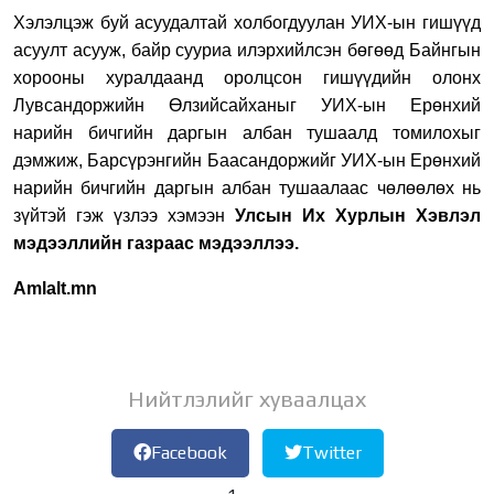
Хэлэлцэж буй асуудалтай холбогдуулан УИХ-ын гишүүд
асуулт асууж, байр сууриа илэрхийлсэн бөгөөд Байнгын
хорооны хуралдаанд оролцсон гишүүдийн олонх
Лувсандоржийн Өлзийсайханыг
УИХ-ын Е
рөнхий
нарийн бичгийн даргын албан тушаалд
томилох
ыг
дэмжиж, Барсүрэнгийн Баасандоржийг
УИХ-ын Е
рөнхий
нарийн бичгийн даргын албан тушаалаас чөлөөлөх нь
зүйтэй гэж үзлээ хэмээн
Улсын Их Хурлын Хэвлэл
мэдээллийн газраас мэдээллээ.
Amlalt.mn
Нийтлэлийг хуваалцах
Facebook
Twitter