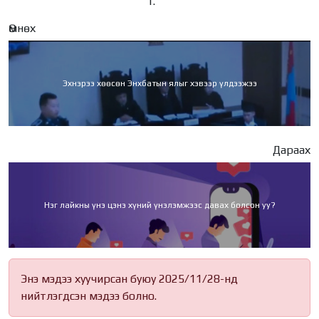
Өмнөх
Эхнэрээ хөөсөн Энхбатын ялыг хэвээр үлдээжээ
Дараах
Нэг лайкны үнэ цэнэ хүний үнэлэмжээс давах болсон уу?
Энэ мэдээ хуучирсан буюу 2025/11/28-нд
нийтлэгдсэн мэдээ болно.