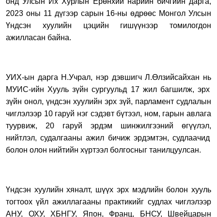
онд
Улсын Их Хурлын Ерөнхий нарийн
бичгийн дарга,
2023 оны
11 дүгээр сарын 16-ны өдрөөс Монгол Улсын
Ү
ндсэн хуулийн цэцийн
гишүүнээр томилогдон
ажилласан байна.
УИХ-ын дарга Н.Учрал, нэр дэвшигч Л.Өлзийсайхан нь
МУИС-ийн
Х
ууль зүйн сургуульд 1
7
жил багшилж, эрх
зүйн онол, үндсэн хуулийн эрх зүй
,
парламент судлалын
чиглэлээр 10 гаруй нэг сэдэвт бүтээл
,
ном
,
гарын авлага
туурвиж
,
20 гаруй эрдэм шинжилгээний өгүүлэл
,
нийтлэл
,
судалгааны ажил бичиж эрдэмтэн, судлаачид
болон олон нийтийн хүртээл болгосн
ыг танилцуулсан.
Үндсэн хуулийн хяналт
,
шүүх эрх мэдлийн болон хууль
тогтоох үйл ажиллагааны практикийг судлах чиглэлээр
АНУ
,
ОХУ
,
ХБНГУ
,
Япон, Франц, БНСУ
,
Швейцарын