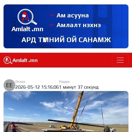
Ам асууна
Амлалт нэхнэ
АРД ТҮМНИЙ ОЙ САНАМЖ
Огноо
Унших
2026-05-12 15:16:06
1 минут 37 секунд