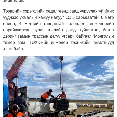
хийж байна.
Тээврийн хэрэгслийн хөдөлгөөнд саад учруулахгүй байх
үүднээс ухмалын хажуу налууг 1:1.5 харьцаатай, 8 метр
өндөр, 4 метрийн тавцантай төлөвлөж, инженерийн
нарийвчилсан зураг төслийн дагуу гүйцэтгэж, бетон
дэрийг замын трассын дагуу угсарч байгааг “Монголын
төмөр зам” ТӨХК-ийн инженер техникийн ажилтнууд
хэлж байв.