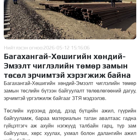
Нийтлэсэн огноо:
2026-05-12 15:16:06
Багахангай-Хөшигийн хөндий-
Эмээлт чиглэлийн төмөр замын
төсөл эрчимтэй хэрэгжиж байна
Багахангай-Хөшигийн хөндий-Эмээлт чиглэлийн төмөр
замын төслийн бүтээн байгуулалт төлөвлөгөөний дагуу,
эрчимтэй үргэлжилж байгааг ЗТЯ мэдээлэв.
Төслийн хүрээнд доод, дээд бүтцийн ажил, гүүрийн
байгууламж, бараа материалын татан авалтаас гадна
гүйцэтгэгч аж ахуйн нэгжүүд талбайн гарц, түр зам
байгуулах, хөрс хуулах, ухмал болон далангийн ажил