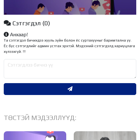
Сэтгэгдэл
(0)
Анхаар!
Та сэтгэгдэл бичихдээ хууль зүйн болон ёс суртахууныг баримтална уу.
Ёс бус сэтгэгдлийг админ устгах эрхтэй. Мэдээний сэтгэгдэлд хариуцлага
хүлээхгүй. !!!
ТӨСТЭЙ МЭДЭЭЛЛҮҮД: