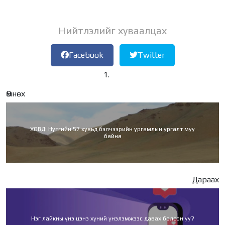
Нийтлэлийг хуваалцах
Facebook
Twitter
Өмнөх
ХОВД: Нутгийн 57 хувьд бэлчээрийн ургамлын ургалт муу
байна
Дараах
Нэг лайкны үнэ цэнэ хүний үнэлэмжээс давах болсон уу?