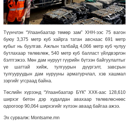
Түүнчлэн “Улаанбаатар төмөр зам” ХНН-ээс 75 вагон
буюу 3,375 метр куб хайрга татан авснаас 691 метр
кубыг нь буулгав. Ажлын талбайд 4,066 метр куб чулуу
бутлахаар төлөвлөж, 540 метр куб балласт үйлдвэрлэн
бэлтгэжээ. Мөн дам нуруут гүүрийн бүтээн байгуулалтыг
үе шаттай хийж, тулгуурын дүүргэлт, завсрын
тулгууруудын дам нурууны арматурчлал, хэв хашмал
зэргийг угсраад байна.
Төслийн хүрээнд “Улаанбаатар БҮК” ХХК-аас 128,610
ширхэг бетон дэр худалдан авахаар төлөвлөснөөс
одоогоор 90,064 ширхэгийг хүлээн аваад байгаа ажээ.
Эх сурвалж: Montsame.mn