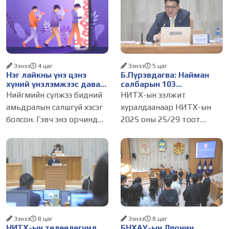
Ээнээ
4 цаг
Ээнээ
5 цаг
Нэг лайкны үнэ цэнэ
Б.Пүрэвдагва: Найман
хүний үнэлэмжээс давах
салбарын 103
болсон уу?
үйлчилгээний
Нийгмийн сүлжээ бидний
НИТХ-ын ээлжит
бүртгэлийг цуцалснаар
амьдралын салшгүй хэсэг
хуралдаанаар НИТХ-ын
бизнес эрхлэхэд таатай
болсон. Гэвч энэ орчинд
2025 оны 25/29 тоот
нөхцөл бүрдэнэ
хүмүүсийн үнэлэмж,
тогтоолоор батлагдсан
амжилт, тэр ч байтугай
журмын зарим хэсгийг
хүний үнэ цэнийг хүртэл
хүчингүй болгож,
лайк, шэйр, дагагчийн
зөвшөөрлийн шинжтэй
тоогоор хэмжих хандлага
103 бүртгэлээс нийслэлийн
газар авч
бизнес эрхлэгчдийг
Ээнээ
8 цаг
Ээнээ
8 цаг
НИТХ-ын төлөөлөгчид
БНХАУ-ын Ляонин