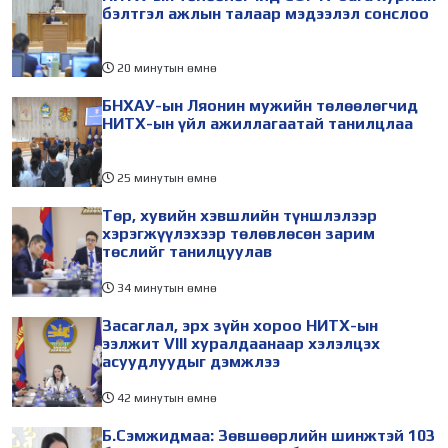
бэлтгэл ажлын талаар мэдээлэл сонслоо
20 минутын өмнө
БНХАУ-ын Ляонин мужийн төлөөлөгчид
НИТХ-ын үйл ажиллагаатай танилцлаа
25 минутын өмнө
Төр, хувийн хэвшлийн түншлэлээр
хэрэгжүүлэхээр төлөвлөсөн зарим
төслийг танилцуулав
34 минутын өмнө
Засаглал, эрх зүйн хороо НИТХ-ын
ээлжит VIII хуралдаанаар хэлэлцэх
асуудлуудыг дэмжлээ
42 минутын өмнө
Б.Сэмжидмаа: Зөвшөөрлийн шинжтэй 103