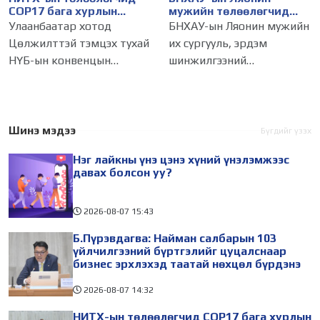
COP17 бага хурлын
мужийн төлөөлөгчид
бэлтгэл ажлын талаар
НИТХ-ын үйл
Улаанбаатар хотод
БНХАУ-ын Ляонин мужийн
мэдээлэл сонслоо
ажиллагаатай
Цөлжилттэй тэмцэх тухай
их сургууль, эрдэм
танилцлаа
НҮБ-ын конвенцын
шинжилгээний
Талуудын 17 дугаар бага
байгууллагын эрдэмтэн,
хурал (COP17) 2026 оны 08
судлаач, оюутнууд болон
дугаар сарын 17-28-ны
залуу бизнес эрхлэгчдийн
өдөр зохион
төлөөлөгчид Монгол
Шинэ мэдээ
Бүгдийг үзэх
байгуулагдана. Үүнтэй
Улсад хийж буй танилцах
Нэг лайкны үнэ цэнэ хүний үнэлэмжээс
холбогдуулан Нийслэлийн
айлчлалынхаа хүрээнд
давах болсон уу?
2026-08-07
15:43
Б.Пүрэвдагва: Найман салбарын 103
үйлчилгээний бүртгэлийг цуцалснаар
бизнес эрхлэхэд таатай нөхцөл бүрдэнэ
2026-08-07
14:32
НИТХ-ын төлөөлөгчид COP17 бага хурлын