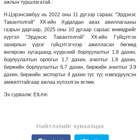
ажлын туршлагатай.
Н.Цэрэнсамбуу нь 2022 оны 11 дүгээр сараас “Эрдэнэс
Тавантолгой” ХК-ийн Худалдан авах ажиллагааны
газрын даргаар, 2025 оны 10 дугаар сараас өнөөдрийг
хүртэл “Эрдэнэс Тавантолгой” ХК-ийн Гүйцэтгэх
захирлын үүрэг гүйцэтгэгчээр ажилласан бөгөөд
өнгөрсөн хугацаанд нүүрсний борлуулалтыг 1.8 дахин,
борлуулалтын орлогыг 1.7 дахин, ачилтыг 1.8 дахин,
биржийн борлуулалтыг 6.7 дахин, биржийн ачилтыг 3.9
дахин, биржийн экспортыг 4 дахин тус тус нэмэгдүүлсэн
амжилттайгаар ажлаа хүлээлгэн өглөө.
Эх сурвалж: Ett.mn
Нийтлэлийг хуваалцах