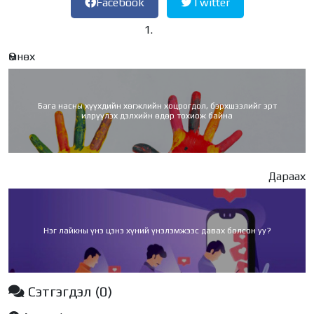
Facebook
Twitter
Өмнөх
Бага насны хүүхдийн хөгжлийн хоцрогдол, бэрхшээлийг эрт
илрүүлэх дэлхийн өдөр тохиож байна
Дараах
Нэг лайкны үнэ цэнэ хүний үнэлэмжээс давах болсон уу?
Сэтгэгдэл
(0)