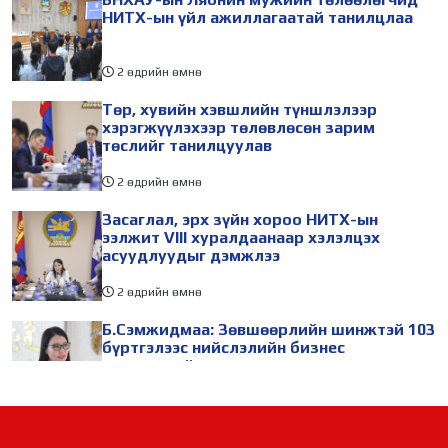
НИТХ-ын үйл ажиллагаатай танилцлаа
2 өдрийн өмнө
Төр, хувийн хэвшлийн түншлэлээр
хэрэгжүүлэхээр төлөвлөсөн зарим
төслийг танилцуулав
2 өдрийн өмнө
Засаглал, эрх зүйн хороо НИТХ-ын
ээлжит VIII хуралдаанаар хэлэлцэх
асуудлуудыг дэмжлээ
2 өдрийн өмнө
Б.Сэмжидмаа: Зөвшөөрлийн шинжтэй 103
бүртгэлээс нийслэлийн бизнес
эрхлэгчдийг чөлөөллөө
2 өдрийн өмнө
ТБХ 67 асуудал хэлэлцэж, нийслэлийн