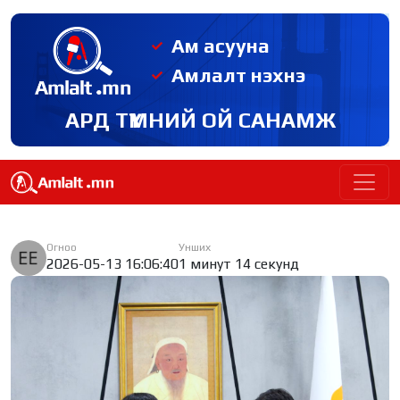
Ам асууна
Амлалт нэхнэ
АРД ТҮМНИЙ ОЙ САНАМЖ
Огноо
Унших
2026-05-13 16:06:40
1 минут 14 секунд