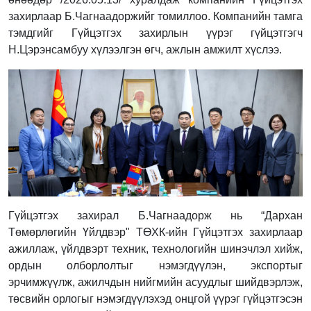
захирлаар Б.Чагнаадоржийг томиллоо. Компанийн тамга
тэмдгийг Гүйцэтгэх захирлын үүрэг гүйцэтгэгч
Н.Цэрэнсамбуу хүлээлгэн өгч, ажлын амжилт хүслээ.
Гүйцэтгэх захирал Б.Чагнаадорж нь “Дархан
Төмөрлөгийн Үйлдвэр" ТӨХК-ийн Гүйцэтгэх захирлаар
ажиллаж, үйлдвэрт техник, технологийн шинэчлэл хийж,
ордын олборлолтыг нэмэгдүүлэн, экспортыг
эрчимжүүлж, ажилчдын нийгмийн асуудлыг шийдвэрлэж,
төсвийн орлогыг нэмэгдүүлэхэд онцгой үүрэг гүйцэтгэсэн