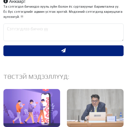
Анхаар!
Та сэтгэгдэл бичихдээ хууль зүйн болон ёс суртахууныг баримтална уу.
Ёс бус сэтгэгдлийг админ устгах эрхтэй. Мэдээний сэтгэгдэлд хариуцлага
хүлээхгүй. !!!
ТӨСТЭЙ МЭДЭЭЛЛҮҮД: