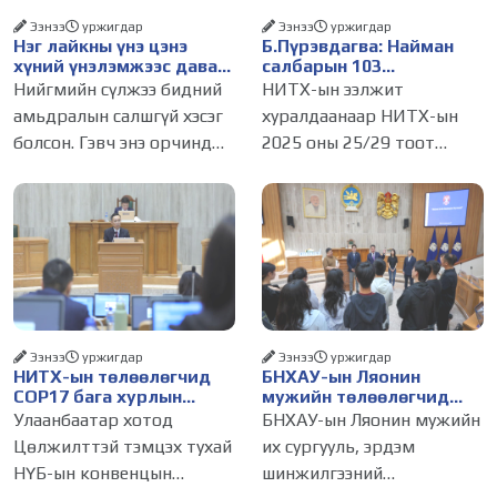
Ээнээ
уржигдар
Ээнээ
уржигдар
Нэг лайкны үнэ цэнэ
Б.Пүрэвдагва: Найман
хүний үнэлэмжээс давах
салбарын 103
болсон уу?
үйлчилгээний
Нийгмийн сүлжээ бидний
НИТХ-ын ээлжит
бүртгэлийг цуцалснаар
амьдралын салшгүй хэсэг
хуралдаанаар НИТХ-ын
бизнес эрхлэхэд таатай
болсон. Гэвч энэ орчинд
2025 оны 25/29 тоот
нөхцөл бүрдэнэ
хүмүүсийн үнэлэмж,
тогтоолоор батлагдсан
амжилт, тэр ч байтугай
журмын зарим хэсгийг
хүний үнэ цэнийг хүртэл
хүчингүй болгож,
лайк, шэйр, дагагчийн
зөвшөөрлийн шинжтэй
тоогоор хэмжих хандлага
103 бүртгэлээс нийслэлийн
газар авч
бизнес эрхлэгчдийг
Ээнээ
уржигдар
Ээнээ
уржигдар
НИТХ-ын төлөөлөгчид
БНХАУ-ын Ляонин
COP17 бага хурлын
мужийн төлөөлөгчид
бэлтгэл ажлын талаар
НИТХ-ын үйл
Улаанбаатар хотод
БНХАУ-ын Ляонин мужийн
мэдээлэл сонслоо
ажиллагаатай
Цөлжилттэй тэмцэх тухай
их сургууль, эрдэм
танилцлаа
НҮБ-ын конвенцын
шинжилгээний