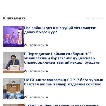
Талуудын 17 дугаар бага
байгууллагын эрдэмтэн,
хурал (COP17) 2026 оны 08
судлаач, оюутнууд болон
дугаар сарын 17-28-ны
залуу бизнес эрхлэгчдийн
өдөр зохион
төлөөлөгчид Монгол
Шинэ мэдээ
Бүгдийг үзэх
байгуулагдана. Үүнтэй
Улсад хийж буй танилцах
Нэг лайкны үнэ цэнэ хүний үнэлэмжээс
холбогдуулан Нийслэлийн
айлчлалынхаа хүрээнд
давах болсон уу?
2 өдрийн өмнө
Б.Пүрэвдагва: Найман салбарын 103
үйлчилгээний бүртгэлийг цуцалснаар
бизнес эрхлэхэд таатай нөхцөл бүрдэнэ
2 өдрийн өмнө
НИТХ-ын төлөөлөгчид COP17 бага хурлын
бэлтгэл ажлын талаар мэдээлэл сонслоо
2 өдрийн өмнө
БНХАУ-ын Ляонин мужийн төлөөлөгчид