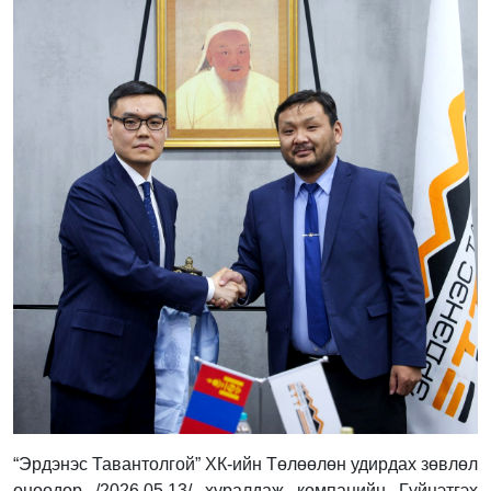
“Эрдэнэс Тавантолгой” ХК-ийн Төлөөлөн удирдах зөвлөл
өнөөдөр /2026.05.13/ хуралдаж компанийн Гүйцэтгэх