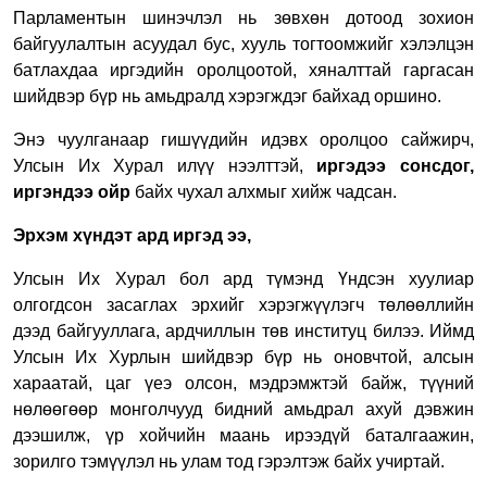
Парламентын шинэчлэл нь зөвхөн дотоод зохион
байгуулалтын асуудал бус, хууль тогтоомжийг хэлэлцэн
батлахдаа иргэдийн оролцоотой, хяналттай гаргасан
шийдвэр бүр нь амьдралд хэрэгждэг байхад оршино.
Энэ чуулганаар гишүүдийн идэвх оролцоо сайжирч,
Улсын Их Хурал илүү нээлттэй,
иргэдээ сонсдог,
иргэндээ ойр
байх чухал алхмыг хийж чадсан.
Эрхэм хүндэт ард иргэд ээ,
Улсын Их Хурал бол ард түмэнд Үндсэн хуулиар
олгогдсон засаглах эрхийг хэрэгжүүлэгч төлөөллийн
дээд байгууллага, ардчиллын төв институц билээ. Иймд
Улсын Их Хурлын шийдвэр бүр нь оновчтой, алсын
хараатай, цаг үеэ олсон, мэдрэмжтэй байж, түүний
нөлөөгөөр монголчууд бидний амьдрал ахуй дэвжин
дээшилж, үр хойчийн маань ирээдүй баталгаажин,
зорилго тэмүүлэл нь улам тод гэрэлтэж байх учиртай.