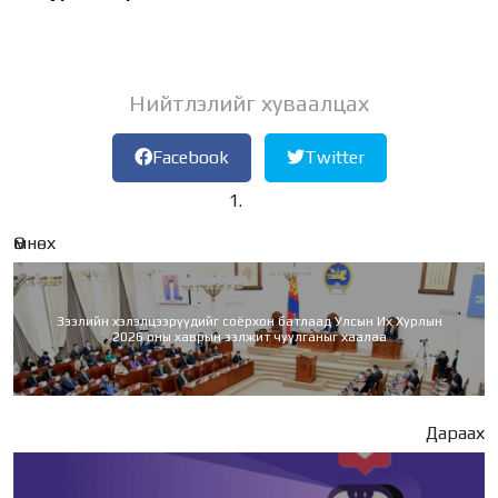
Нийтлэлийг хуваалцах
Facebook
Twitter
Өмнөх
Зээлийн хэлэлцээрүүдийг соёрхон батлаад Улсын Их Хурлын
2026 оны хаврын ээлжит чуулганыг хаалаа
Дараах