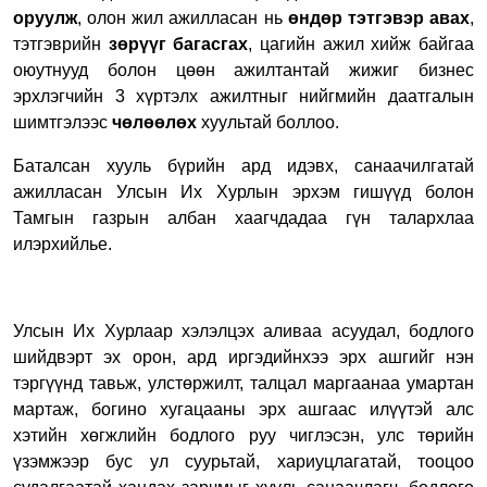
оруулж
, олон жил ажилласан нь
өндөр тэтгэвэр авах
,
тэтгэврийн
зөрүүг багасгах
, цагийн ажил хийж байгаа
оюутнууд болон цөөн ажилтантай жижиг бизнес
эрхлэгчийн 3 хүртэлх ажилтныг нийгмийн даатгалын
шимтгэлээс
чөлөөлөх
хуультай боллоо.
Баталсан хууль бүрийн ард идэвх, санаачилгатай
ажилласан Улсын Их Хурлын эрхэм гишүүд болон
Тамгын газрын албан хаагчдадаа гүн талархлаа
илэрхийлье.
Улсын Их Хурлаар хэлэлцэх аливаа асуудал, бодлого
шийдвэрт эх орон, ард иргэдийнхээ эрх ашгийг нэн
тэргүүнд тавьж, улстөржилт, талцал маргаанаа умартан
мартаж, богино хугацааны эрх ашгаас илүүтэй алс
хэтийн хөгжлийн бодлого руу чиглэсэн, улс төрийн
үзэмжээр бус ул суурьтай, хариуцлагатай, тооцоо