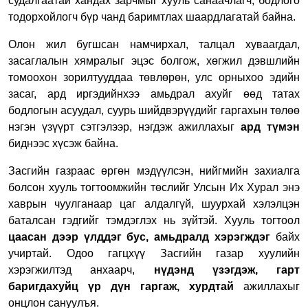
судалгаатай хандах зарчмыг хууль санаачлагч, бодлого
тодорхойлогч бүр чанд баримтлах шаардлагатай байна.
Олон жил бугшсан намчирхал, талцал хуваагдал,
засаглалын хямралыг эцэс болгож, хөгжил дэвшлийн
томоохон зорилтууддаа төвлөрөн, улс орныхоо эдийн
засаг, ард иргэдийнхээ амьдрал ахуйг өөд татах
бодлогын асуудал, суурь шийдвэрүүдийг гаргахын төлөө
нэгэн үзүүрт сэтгэлээр, нэгдэж ажиллахыг
ард түмэн
биднээс хүсэж байна.
Засгийн газраас өргөн мэдүүлсэн, нийгмийн захиалга
болсон хууль тогтоомжийн төслийг Улсын Их Хурал энэ
хаврын чуулганаар цаг алдалгүй, шуурхай хэлэлцэн
баталсан гэдгийг тэмдэглэх нь зүйтэй. Хууль тогтоол
цаасан дээр үлддэг бус, амьдралд хэрэгждэг
байх
учиртай. Одоо гагцхүү Засгийн газар хуулийн
хэрэгжилтэд анхаарч,
нүдэнд үзэгдэж, гарт
баригдахуйц үр дүн гаргаж, хурдтай
ажиллахыг
онцлон сануулъя.