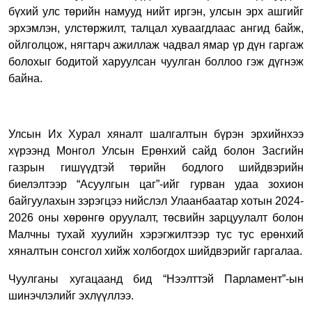
бүхий улс төрийн намууд нийт иргэн, улсын эрх ашгийг
эрхэмлэн, улстөржилт, талцал хуваагдлаас ангид байж,
ойлголцож, нягтарч ажиллаж чадвал ямар үр дүн гаргаж
болохыг бодитой харуулсан чуулган боллоо гэж дүгнэж
байна.
Улсын Их Хурал хяналт шалгалтын бүрэн эрхийнхээ
хүрээнд Монгол Улсын Ерөнхий сайд болон Засгийн
газрын гишүүдтэй төрийн бодлого шийдвэрийн
биелэлтээр “Асуулгын цаг”-ийг гурван удаа зохион
байгуулахын зэрэгцээ нийслэл Улаанбаатар хотын 2024-
2026 оны хөрөнгө оруулалт, төсвийн зарцуулалт болон
Малчны тухай хуулийн хэрэгжилтээр тус тус ерөнхий
хяналтын сонсгол хийж холбогдох шийдвэрийг гаргалаа.
Чуулганы хугацаанд бид “Нээлттэй Парламент”-ын
шинэчлэлийг эхлүүллээ.