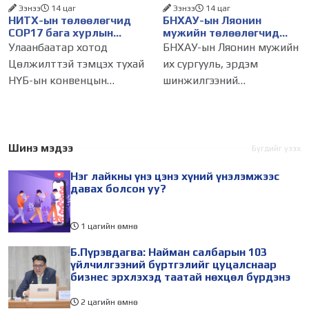
Ээнээ
14 цаг
Ээнээ
14 цаг
НИТХ-ын төлөөлөгчид
БНХАУ-ын Ляонин
COP17 бага хурлын
мужийн төлөөлөгчид
бэлтгэл ажлын талаар
НИТХ-ын үйл
Улаанбаатар хотод
БНХАУ-ын Ляонин мужийн
мэдээлэл сонслоо
ажиллагаатай
Цөлжилттэй тэмцэх тухай
их сургууль, эрдэм
танилцлаа
НҮБ-ын конвенцын
шинжилгээний
Талуудын 17 дугаар бага
байгууллагын эрдэмтэн,
хурал (COP17) 2026 оны 08
судлаач, оюутнууд болон
дугаар сарын 17-28-ны
залуу бизнес эрхлэгчдийн
өдөр зохион
төлөөлөгчид Монгол
Шинэ мэдээ
Бүгдийг үзэх
байгуулагдана. Үүнтэй
Улсад хийж буй танилцах
Нэг лайкны үнэ цэнэ хүний үнэлэмжээс
холбогдуулан Нийслэлийн
айлчлалынхаа хүрээнд
давах болсон уу?
1 цагийн өмнө
Б.Пүрэвдагва: Найман салбарын 103
үйлчилгээний бүртгэлийг цуцалснаар
бизнес эрхлэхэд таатай нөхцөл бүрдэнэ
2 цагийн өмнө