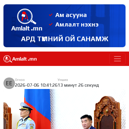
Ам асууна
Амлалт нэхнэ
АРД ТҮМНИЙ ОЙ САНАМЖ
Огноо
Унших
2026-07-06 10:41:26
13 минут 26 секунд