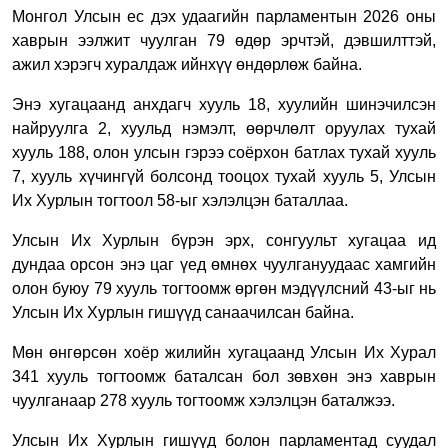
Монгол Улсын ес дэх удаагийн парламентын 2026 оны
хаврын ээлжит чуулган 79 өдөр эрчтэй, дэвшилттэй,
ажил хэрэгч хуралдаж ийнхүү өндөрлөж байна.
Энэ хугацаанд анхдагч хууль 18, хуулийн шинэчилсэн
найруулга 2, хуульд нэмэлт, өөрчлөлт оруулах тухай
хууль 188, олон улсын гэрээ соёрхон батлах тухай хууль
7, хууль хүчингүй болсонд тооцох тухай хууль 5, Улсын
Их Хурлын тогтоол 58-ыг хэлэлцэн баталлаа.
Улсын Их Хурлын бүрэн эрх, сонгуульт хугацаа ид
дундаа орсон энэ цаг үед өмнөх чуулгануудаас хамгийн
олон буюу 79 хууль тогтоомж өргөн мэдүүлсний 43-ыг нь
Улсын Их Хурлын гишүүд санаачилсан байна.
Мөн өнгөрсөн хоёр жилийн хугацаанд Улсын Их Хурал
341 хууль тогтоомж баталсан бол зөвхөн энэ хаврын
чуулганаар 278 хууль тогтоомж хэлэлцэн баталжээ.
Улсын Их Хурлын гишүүд болон парламентад суудал