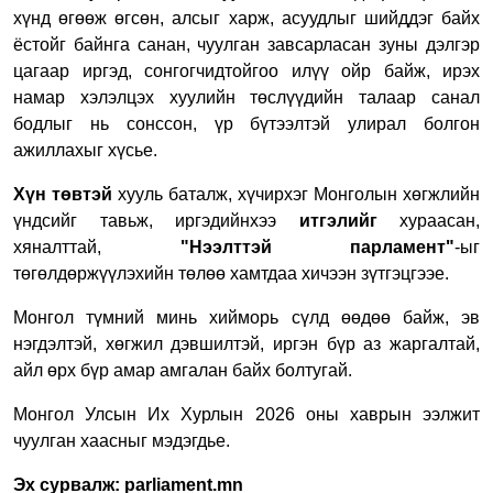
хүнд өгөөж өгсөн, алсыг харж, асуудлыг шийддэг байх
ёстойг байнга санан, чуулган завсарласан зуны дэлгэр
цагаар иргэд, сонгогчидтойгоо илүү ойр байж, ирэх
намар хэлэлцэх хуулийн төслүүдийн талаар санал
бодлыг нь сонссон, үр бүтээлтэй улирал болгон
ажиллахыг хүсье.
Хүн төвтэй
хууль баталж, хүчирхэг Монголын хөгжлийн
үндсийг тавьж, иргэдийнхээ
итгэлийг
хураасан,
хяналттай,
"Нээлттэй парламент"
-ыг
төгөлдөржүүлэхийн төлөө хамтдаа хичээн зүтгэцгээе.
Монгол түмний минь хийморь сүлд өөдөө байж, эв
нэгдэлтэй, хөгжил дэвшилтэй, иргэн бүр аз жаргалтай,
айл өрх бүр амар амгалан байх болтугай.
Монгол Улсын Их Хурлын 2026 оны хаврын ээлжит
чуулган хаасныг мэдэгдье.
Эх сурвалж: parliament.mn