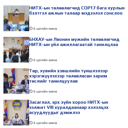
НИТХ-ын төлөөлөгчид COP17 бага хурлын
бэлтгэл ажлын талаар мэдээлэл сонслоо
6 цагийн өмнө
БНХАУ-ын Ляонин мужийн төлөөлөгчид
НИТХ-ын үйл ажиллагаатай танилцлаа
6 цагийн өмнө
Төр, хувийн хэвшлийн түншлэлээр
хэрэгжүүлэхээр төлөвлөсөн зарим
төслийг танилцуулав
6 цагийн өмнө
Засаглал, эрх зүйн хороо НИТХ-ын
ээлжит VIII хуралдаанаар хэлэлцэх
асуудлуудыг дэмжлээ
6 цагийн өмнө