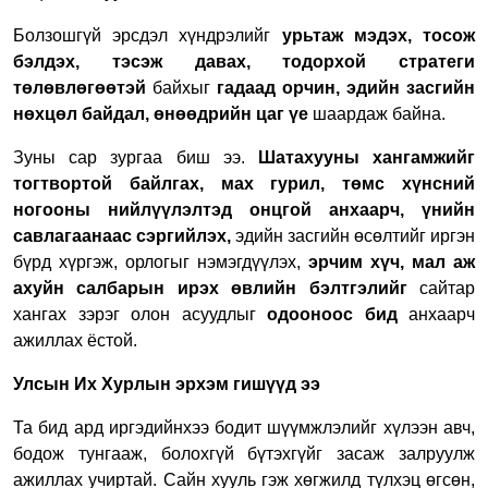
Болзошгүй эрсдэл хүндрэлийг
урьтаж мэдэх, тосож
бэлдэх, тэсэж давах, тодорхой стратеги
төлөвлөгөөтэй
байхыг
гадаад орчин, эдийн засгийн
нөхцөл байдал, өнөөдрийн цаг үе
шаардаж байна.
Зуны сар зургаа биш ээ.
Шатахууны хангамжийг
тогтвортой байлгах, мах гурил, төмс хүнсний
ногооны нийлүүлэлтэд онцгой анхаарч, үнийн
савлагаанаас сэргийлэх,
эдийн засгийн өсөлтийг иргэн
бүрд хүргэж, орлогыг нэмэгдүүлэх,
эрчим хүч, мал аж
ахуйн салбарын ирэх өвлийн бэлтгэлийг
сайтар
хангах зэрэг олон асуудлыг
одооноос бид
анхаарч
ажиллах ёстой.
Улсын Их Хурлын эрхэм гишүүд ээ
Та бид ард иргэдийнхээ бодит шүүмжлэлийг хүлээн авч,
бодож тунгааж, болохгүй бүтэхгүйг засаж залруулж
ажиллах учиртай. Сайн хууль гэж хөгжилд түлхэц өгсөн,