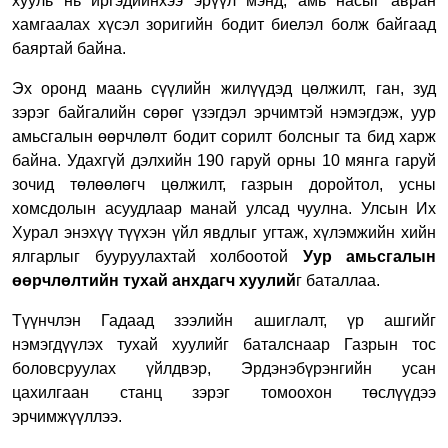
хууль нь иргэдийнхээ эрүүл мэнд, амь насыг авран
хамгаалах хүсэл зоригийн бодит биелэл болж байгаад
баяртай байна.
Эх оронд маань сүүлийн жилүүдэд цөлжилт, ган, зуд
зэрэг байгалийн сөрөг үзэгдэл эрчимтэй нэмэгдэж, уур
амьсгалын өөрчлөлт бодит сорилт болсныг та бид харж
байна. Удахгүй дэлхийн 190 гаруй орны 10 мянга гаруй
зочид төлөөлөгч цөлжилт, газрын доройтол, усны
хомсдолын асуудлаар манай улсад чуулна. Улсын Их
Хурал энэхүү түүхэн үйл явдлыг угтаж, хүлэмжийн хийн
ялгарлыг бууруулахтай холбоотой
Уур амьсгалын
өөрчлөлтийн тухай анхдагч хуулий
г баталлаа.
Түүнчлэн Гадаад зээлийн ашиглалт, үр ашгийг
нэмэгдүүлэх тухай хуулийг баталснаар Газрын тос
боловсруулах үйлдвэр, Эрдэнэбүрэнгийн усан
цахилгаан станц зэрэг томоохон төслүүдээ
эрчимжүүллээ.