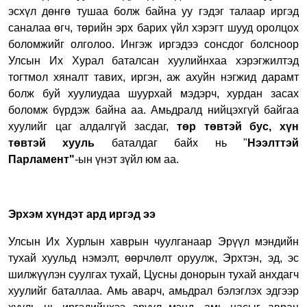
эсхүл дөнгө тушаа болж байна уу гэдэг талаар иргэд
саналаа өгч, төрийн эрх барих үйл хэрэгт шууд оролцох
боломжийг олголоо. Ингэж иргэдээ сонсдог болсноор
Улсын Их Хурал баталсан хуулийнхаа хэрэгжилтэд
тогтмол хяналт тавих, иргэн, аж ахуйн нэгжид дарамт
болж буй хуулиудаа шуурхай мэдэрч, хурдан засах
боломж бүрдэж байна аа. Амьдралд нийцэхгүй байгаа
хуулийг цаг алдалгүй засдаг,
төр төвтэй бус, хүн
төвтэй хууль
баталдаг байх нь "
Нээлттэй
Парламент"
-ын үнэт зүйл юм аа.
Эрхэм хүндэт ард иргэд ээ
Улсын Их Хурлын хаврын чуулганаар Эрүүл мэндийн
тухай хуульд нэмэлт, өөрчлөлт оруулж, Эрхтэн, эд, эс
шилжүүлэн суулгах тухай, Цусны донорын тухай анхдагч
хуулийг баталлаа. Амь аварч, амьдрал бэлэглэх эдгээр