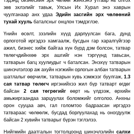
тэдэнд бизнесийн эрх чөлөөг жинхэнэ утгаар нь олгох
зөв эхлэлийг тавьж, Улсын Их Хурал энэ хаврын
чуулганаар анх удаа
Эдийн засгийн эрх чөлөөний
тухай хууль
баталсныг онцлон тэмдэглэе.
Үнийн өсөлт, зээлийн хүүд дарлуулсан бага, дунд
орлоготой иргэдээ хамгаалж, бусдын гар харалгүйгээр
ажил, бизнес хийж байгаа хүн бүрд дэм болсон, татвар
төлөгчдийнхөө эрх ашгийг нэн тэргүүнд тавьсан,
татварын багц хуулиудыг ч баталсан. Энэхүү татварын
шинэчлэлээр аж ахуйн нэгжийн орлогын албан татварын
шатлалыг өөрчилж, татварын хувь хэмжээг буулгаж,
1.3
сая татвар төлөгч
иргэнийхээ жил бүр татварт өгдөг
байсан
2 сая төгрөгийг
өөрт нь үлдээж, өрхийн
амьжиргаандаа зарцуулах боломжийг олголоо. Анхны
орон сууцаа авч, гал голомтоо бадраасан иргэдээ
татвараас чөлөөлж, бусдад борлуулахад нь оногдуулж
байсан 2 хувийн татварыг бүрэн тэглэлээ.
Нийгмийн даатгалын тогтолцоонд шинэчлэлийн
салхи