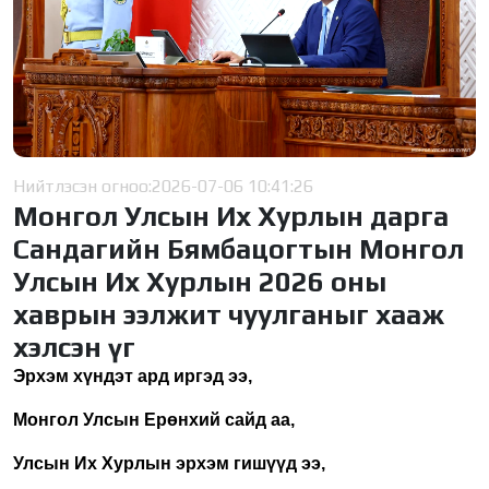
Нийтлэсэн огноо:
2026-07-06 10:41:26
Монгол Улсын Их Хурлын дарга
Сандагийн Бямбацогтын Монгол
Улсын Их Хурлын 2026 оны
хаврын ээлжит чуулганыг хааж
хэлсэн үг
Эрхэм хүндэт ард иргэд ээ,
Монгол Улсын Ерөнхий сайд аа,
Улсын Их Хурлын эрхэм гишүүд ээ,