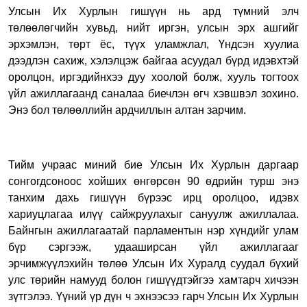
Улсын Их Хурлын гишүүн нь ард түмний элч
төлөөлөгчийн хувьд, нийт иргэн, улсын эрх ашгийг
эрхэмлэн, төрт ёс, түүх уламжлал, Үндсэн хуулиа
дээдлэн сахиж, хэлэлцэж байгаа асуудал бүрд идэвхтэй
оролцон, иргэдийнхээ дуу хоолой болж, хууль тогтоох
үйл ажиллагаанд саналаа биечлэн өгч хэвшвэл зохино.
Энэ бол төлөөллийн ардчиллын алтан зарчим.
Тийм учраас миний бие Улсын Их Хурлын даргаар
сонгогдсоноос хойших өнгөрсөн 90 өдрийн турш энэ
танхим дахь гишүүн бүрээс ирц оролцоо, идэвх
хариуцлагаа илүү сайжруулахыг сануулж ажиллалаа.
Байнгын ажиллагаатай парламентын нэр хүндийг улам
бүр сэргээж, удааширсан үйл ажиллагааг
эрчимжүүлэхийн төлөө Улсын Их Хуралд суудал бүхий
улс төрийн намууд болон гишүүдтэйгээ хамтарч хичээн
зүтгэлээ. Үүний үр дүн ч эхнээсээ гарч Улсын Их Хурлын