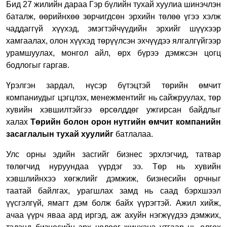
Бид 27 жилийн дараа Гэр бүлийн тухай хуулиа шинэчлэн
баталж, өөрийнхөө зөрчигдсөн эрхийн төлөө үгээ хэлж
чаддаггүй хүүхэд, эмэгтэйчүүдийн эрхийг шүүхээр
хамгаалах, олон хүүхэд төрүүлсэн эхчүүдээ ялгалгүйгээр
урамшуулах, монгол айл, өрх бүрээ дэмжсэн цогц
бодлогыг гаргав.
Үрэлгэн зардал, нүсэр бүтэцтэй төрийн өмчит
компаниудыг цэгцлэх, менежментийг нь сайжруулах, төр
хувийн хэвшилтэйгээ өрсөлддөг ужгирсан байдлыг
халах
Төрийн болон орон нутгийн өмчит компанийн
засаглалын тухай хуулийг
батлалаа.
Улс орны эдийн засгийг бизнес эрхлэгчид, татвар
төлөгчид нуруундаа үүрдэг ээ. Төр нь хувийн
хэвшлийнхээ хөгжлийг дэмжиж, бизнесийн орчныг
таатай байлгах, урагшлах замд нь саад бэрхшээл
үүсгэлгүй, ямагт дэм болж байх үүрэгтэй. Ажил хийж,
ачаа үүрч яваа ард иргэд, аж ахуйн нэгжүүдээ дэмжих,