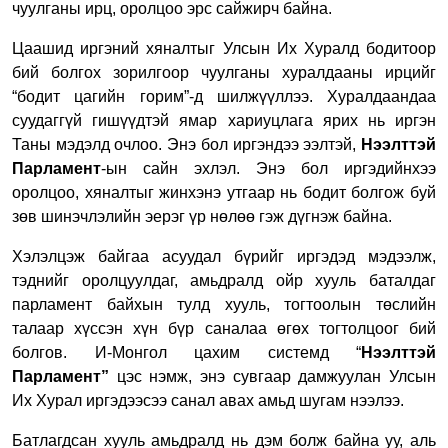
чуулганы ирц, оролцоо эрс сайжирч байна.
Цаашид иргэний хяналтыг Улсын Их Хуралд бодитоор
бий болгох зорилгоор чуулганы хуралдааны ирцийг
“бодит цагийн горим”-д шилжүүллээ. Хуралдаандаа
суудаггүй гишүүдтэй ямар хариуцлага ярих нь иргэн
Таны мэдэлд очлоо. Энэ бол иргэндээ ээлтэй,
Нээлттэй
Парламент
-ын сайн эхлэл. Энэ бол иргэдийнхээ
оролцоо, хяналтыг жинхэнэ утгаар нь бодит болгож буй
зөв шинэчлэлийн эерэг үр нөлөө гэж дүгнэж байна.
Хэлэлцэж байгаа асуудал бүрийг иргэдэд мэдээлж,
тэднийг оролцуулдаг, амьдралд ойр хууль баталдаг
парламент байхын тулд хууль, тогтоолын төслийн
талаар хүссэн хүн бүр саналаа өгөх тогтолцоог бий
болгов. И-Монгол цахим системд “
Нээлттэй
Парламент”
цэс нэмж, энэ сувгаар дамжуулан Улсын
Их Хурал иргэдээсээ санал авах амьд шугам нээлээ.
Батлагдсан хууль амьдралд нь дэм болж байна уу, аль