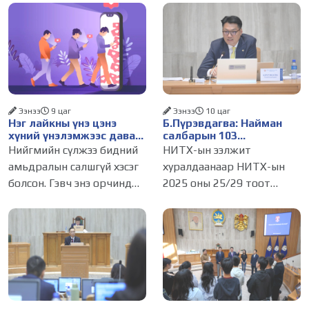
Ээнээ
9 цаг
Ээнээ
10 цаг
Нэг лайкны үнэ цэнэ
Б.Пүрэвдагва: Найман
хүний үнэлэмжээс давах
салбарын 103
болсон уу?
үйлчилгээний
Нийгмийн сүлжээ бидний
НИТХ-ын ээлжит
бүртгэлийг цуцалснаар
амьдралын салшгүй хэсэг
хуралдаанаар НИТХ-ын
бизнес эрхлэхэд таатай
болсон. Гэвч энэ орчинд
2025 оны 25/29 тоот
нөхцөл бүрдэнэ
хүмүүсийн үнэлэмж,
тогтоолоор батлагдсан
амжилт, тэр ч байтугай
журмын зарим хэсгийг
хүний үнэ цэнийг хүртэл
хүчингүй болгож,
лайк, шэйр, дагагчийн
зөвшөөрлийн шинжтэй
тоогоор хэмжих хандлага
103 бүртгэлээс нийслэлийн
газар авч
бизнес эрхлэгчдийг