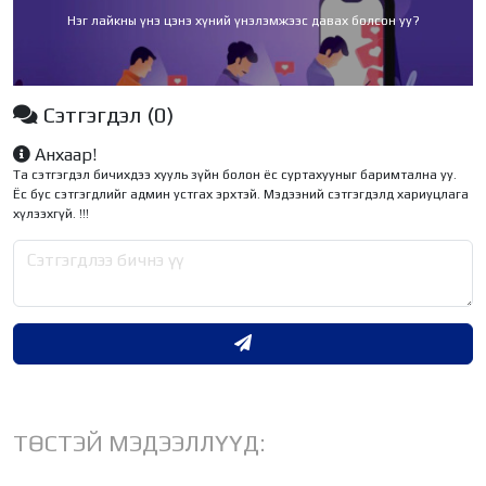
Нэг лайкны үнэ цэнэ хүний үнэлэмжээс давах болсон уу?
Сэтгэгдэл
(0)
Анхаар!
Та сэтгэгдэл бичихдээ хууль зүйн болон ёс суртахууныг баримтална уу.
Ёс бус сэтгэгдлийг админ устгах эрхтэй. Мэдээний сэтгэгдэлд хариуцлага
хүлээхгүй. !!!
ТӨСТЭЙ МЭДЭЭЛЛҮҮД: