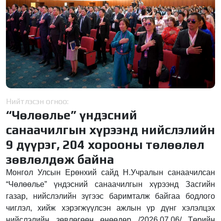
Нийтлэсэн огноо:
“Чөлөөлье” үндэсний
санаачилгын хүрээнд нийслэлийн
9 дүүрэг, 204 хорооны төлөөлөл
зөвлөлдөж байна
Монгол Улсын Ерөнхий сайд Н.Учралын санаачилсан
“Чөлөөлье” үндэсний санаачилгын хүрээнд Засгийн
газар, нийслэлийн зүгээс баримталж байгаа бодлого
чиглэл, хийж хэрэгжүүлсэн ажлын үр дүнг хэлэлцэх
нийслэлийн зөвлөгөөн өнөөдөр /2026.07.06/ Төрийн