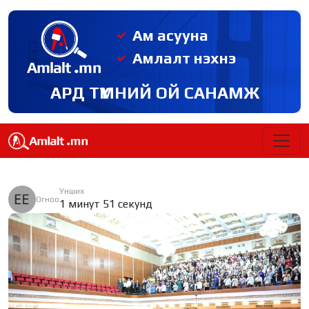
Ам асууна
Амлалт нэхнэ
АРД ТҮМНИЙ ОЙ САНАМЖ
Унших
Огноо
1 минут 51 секунд