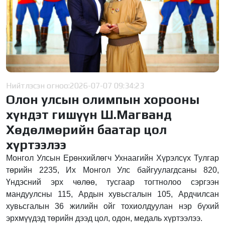
Нийтлэсэн огноо:
2026-07-07 09:34:23
Олон улсын олимпын хорооны
хүндэт гишүүн Ш.Магванд
Хөдөлмөрийн баатар цол
хүртээлээ
Монгол Улсын Ерөнхийлөгч Ухнаагийн Хүрэлсүх Тулгар
төрийн 2235, Их Монгол Улс байгуулагдсаны 820,
Үндэсний эрх чөлөө, тусгаар тогтнолоо сэргээн
мандуулсны 115, Ардын хувьсгалын 105, Ардчилсан
хувьсгалын 36 жилийн ойг тохиолдуулан нэр бүхий
эрхмүүдэд төрийн дээд цол, одон, медаль хүртээлээ.