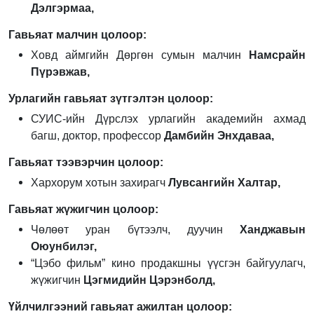
Дэлгэрмаа,
Гавьяат малчин цолоор:
Ховд аймгийн Дөргөн сумын малчин
Намсрайн
Пүрэвжав,
Урлагийн гавьяат зүтгэлтэн цолоор:
СУИС-ийн Дүрслэх урлагийн академийн ахмад
багш, доктор, профессор
Дамбийн Энхдаваа,
Гавьяат тээвэрчин цолоор:
Хархорум хотын захирагч
Лувсангийн Халтар,
Гавьяат жүжигчин цолоор:
Чөлөөт уран бүтээлч, дуучин
Ханджавын
Оюунбилэг,
“Цэбо фильм” кино продакшны үүсгэн байгуулагч,
жүжигчин
Цэгмидийн Цэрэнболд,
Үйлчилгээний гавьяат ажилтан цолоор: