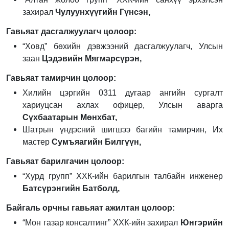
захирал
Чулуунхүүгийн Гүнсэн,
Гавьяат дасгалжуулагч цолоор:
“Ховд” бөхийн дэвжээний дасгалжуулагч, Улсын
заан
Цэдэвийн Мягмарсүрэн,
Гавьяат тамирчин цолоор:
Хилийн цэргийн 0311 дугаар ангийн сургалт
хариуцсан ахлах офицер, Улсын аварга
Сүхбаатарын Мөнхбат,
Шатрын үндэсний шигшээ багийн тамирчин, Их
мастер
Сумъяагийн Билгүүн,
Гавьяат барилгачин цолоор:
“Хурд групп” ХХК-ийн барилгын талбайн инженер
Батсүрэнгийн Батболд,
Байгаль орчны гавьяат ажилтан цолоор:
“Мон газар консалтинг” ХХК-ийн захирал
Юнгэрийн