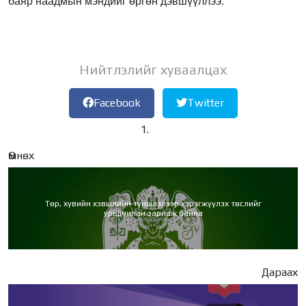
баяр наадмын мэндийг өргөн дэвшүүллээ.
Нийтлэлийг хуваалцах
Facebook
Twitter
Өмнөх
Төр, хувийн хэвшлийн түншлэлээр хэрэгжүүлэх төслийг
урьдчилан зарлаж байна
Дараах