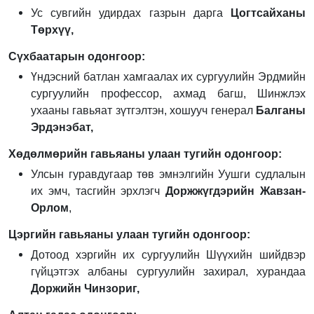
Ус сувгийн удирдах газрын дарга
Цогтсайханы
Төрхүү,
Сүхбаатарын одонгоор:
Үндэсний батлан хамгаалах их сургуулийн Эрдмийн
сургуулийн профессор, ахмад багш, Шинжлэх
ухааны гавьяат зүтгэлтэн, хошууч генерал
Балганы
Эрдэнэбат,
Хөдөлмөрийн гавьяаны улаан тугийн одонгоор:
Улсын гуравдугаар төв эмнэлгийн Уушги судлалын
их эмч, тасгийн эрхлэгч
Доржжүгдэрийн Жавзан-
Орлом
,
Цэргийн гавьяаны улаан тугийн одонгоор:
Дотоод хэргийн их сургуулийн Шүүхийн шийдвэр
гүйцэтгэх албаны сургуулийн захирал, хурандаа
Доржийн Чинзориг,