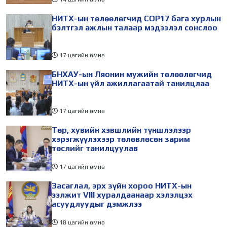
НИТХ-ын төлөөлөгчид COP17 бага хурлын
бэлтгэл ажлын талаар мэдээлэл сонслоо
17 цагийн өмнө
БНХАУ-ын Ляонин мужийн төлөөлөгчид
НИТХ-ын үйл ажиллагаатай танилцлаа
17 цагийн өмнө
Төр, хувийн хэвшлийн түншлэлээр
хэрэгжүүлэхээр төлөвлөсөн зарим
төслийг танилцуулав
17 цагийн өмнө
Засаглал, эрх зүйн хороо НИТХ-ын
ээлжит VIII хуралдаанаар хэлэлцэх
асуудлуудыг дэмжлээ
18 цагийн өмнө