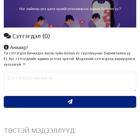
Нэг лайкны үнэ цэнэ хүний үнэлэмжээс давах болсон уу?
Сэтгэгдэл
(0)
Анхаар!
Та сэтгэгдэл бичихдээ хууль зүйн болон ёс суртахууныг баримтална уу.
Ёс бус сэтгэгдлийг админ устгах эрхтэй. Мэдээний сэтгэгдэлд хариуцлага
хүлээхгүй. !!!
ТӨСТЭЙ МЭДЭЭЛЛҮҮД: