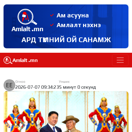
Ам асууна
Амлалт нэхнэ
АРД ТҮМНИЙ ОЙ САНАМЖ
Огноо
Унших
2026-07-07 09:34:23
5 минут 0 секунд