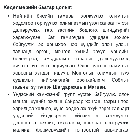
Хөдөлмөрийн баатар цолыг
:
Нийтийн биеийн тамирыг хөгжүүлэх, олимпын
хөдөлгөөн өрнүүлэх, олимпизмын үзэл санааг түгээн
дэлгэрүүлэх төр, засгийн бодлого, шийдвэрийг
хэрэгжүүлэн, баг тамирчдаа удирдан зохион
байгуулж, эх орныхоо нэр хүндийг олон улсын
тавцанд өргөн, монгол хүний эрүүл мэндийн
боловсрол, амьдралын чанарыг дээшлүүлэхэд
хичээл зүтгэлээ зориулсан Олон улсын олимпын
хорооны хүндэт гишүүн, Монголын олимпын түүх
судлалын нийгэмлэгийн ерөнхийлөгч, Соёлын
гавьяат зүтгэлтэн
Шагдаржавын Магван,
Үндэсний хэмжээний групп үүсгэн байгуулж, олон
мянган хүнийг ажлын байраар ханган, газрын тос,
харилцаа холбоо, хүнс, хөдөө аж ахуй зэрэг салбарт
үндэсний үйлдвэрлэл, үйлчилгээг хөгжүүлэн,
дэвшилтэт техник, технологи, инновац нэвтрүүлж,
малчид, фермерүүдийн тогтвортой амьжиргаа,