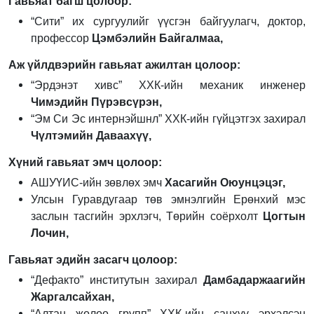
Гавьяат багш цолоор:
“Сити” их сургуулийг үүсгэн байгуулагч, доктор,
профессор
Цэмбэлийн Байгалмаа,
Аж үйлдвэрийн гавьяат ажилтан цолоор:
“Эрдэнэт хивс” ХХК-ийн механик инженер
Чимэдийн Пүрэвсүрэн,
“Эм Си Эс интернэйшнл” ХХК-ийн гүйцэтгэх захирал
Чүлтэмийн Даваахүү,
Хүний гавьяат эмч цолоор:
АШУҮИС-ийн зөвлөх эмч
Хасагийн Оюунцэцэг,
Улсын Гуравдугаар төв эмнэлгийн Ерөнхий мэс
заслын тасгийн эрхлэгч, Төрийн соёрхолт
Цогтын
Лочин,
Гавьяат эдийн засагч цолоор:
“Дефакто” институтын захирал
Дамбадаржаагийн
Жаргалсайхан,
“Алтан жолоо групп” ХХК-ийн санхүү эрхэлсэн