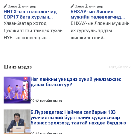
Ээнээ
өчигдѳр
Ээнээ
өчигдѳр
НИТХ-ын төлөөлөгчид
БНХАУ-ын Ляонин
COP17 бага хурлын
мужийн төлөөлөгчид
бэлтгэл ажлын талаар
НИТХ-ын үйл
Улаанбаатар хотод
БНХАУ-ын Ляонин мужийн
мэдээлэл сонслоо
ажиллагаатай
Цөлжилттэй тэмцэх тухай
их сургууль, эрдэм
танилцлаа
НҮБ-ын конвенцын
шинжилгээний
Талуудын 17 дугаар бага
байгууллагын эрдэмтэн,
хурал (COP17) 2026 оны 08
судлаач, оюутнууд болон
дугаар сарын 17-28-ны
залуу бизнес эрхлэгчдийн
өдөр зохион
төлөөлөгчид Монгол
Шинэ мэдээ
Бүгдийг үзэх
байгуулагдана. Үүнтэй
Улсад хийж буй танилцах
Нэг лайкны үнэ цэнэ хүний үнэлэмжээс
холбогдуулан Нийслэлийн
айлчлалынхаа хүрээнд
давах болсон уу?
12 цагийн өмнө
Б.Пүрэвдагва: Найман салбарын 103
үйлчилгээний бүртгэлийг цуцалснаар
бизнес эрхлэхэд таатай нөхцөл бүрдэнэ
14 цагийн өмнө