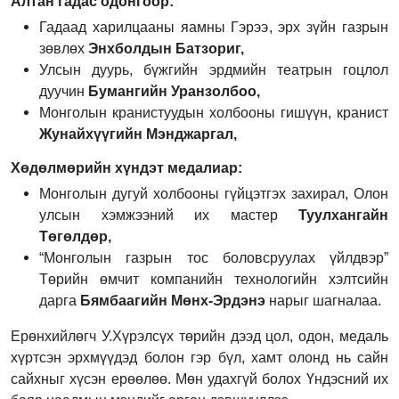
Алтан гадас одонгоор:
Гадаад харилцааны яамны Гэрээ, эрх зүйн газрын
зөвлөх
Энхболдын Батзориг,
Улсын дуурь, бүжгийн эрдмийн театрын гоцлол
дуучин
Бумангийн Уранзолбоо,
Монголын кранистуудын холбооны гишүүн, кранист
Жунайхүүгийн Мэнджаргал,
Хөдөлмөрийн хүндэт медалиар:
Монголын дугуй холбооны гүйцэтгэх захирал, Олон
улсын хэмжээний их мастер
Туулхангайн
Төгөлдөр,
“Монголын газрын тос боловсруулах үйлдвэр”
Төрийн өмчит компанийн технологийн хэлтсийн
дарга
Бямбаагийн Мөнх-Эрдэнэ
нарыг шагналаа.
Ерөнхийлөгч У.Хүрэлсүх төрийн дээд цол, одон, медаль
хүртсэн эрхмүүдэд болон гэр бүл, хамт олонд нь сайн
сайхныг хүсэн ерөөлөө. Мөн удахгүй болох Үндэсний их