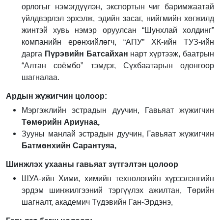
орлогыг нэмэгдүүлэн, экспортын чиг баримжаатай
үйлдвэрлэл эрхэлж, эдийн засаг, нийгмийн хөгжилд
жинтэй хувь нэмэр оруулсан “Шунхлай холдинг”
компанийн ерөнхийлөгч, “АПУ” ХК-ийн ТУЗ-ийн
дарга
Пүрэвийн Батсайхан
нарт хүртээж, баатрын
“Алтан соёмбо” тэмдэг, Сүхбаатарын одонгоор
шагналаа.
Ардын жүжигчин цолоор
:
Мэргэжлийн эстрадын дуучин, Гавьяат жүжигчин
Төмөрийн Ариунаа,
Зууны манлай эстрадын дуучин, Гавьяат жүжигчин
Батмөнхийн Сарантуяа,
Шинжлэх ухааны гавьяат зүтгэлтэн цолоор
ШУА-ийн Хими, химийн технологийн хүрээлэнгийн
эрдэм шинжилгээний тэргүүлэх ажилтан, Төрийн
шагналт, академич Түдэвийн Ган-Эрдэнэ,