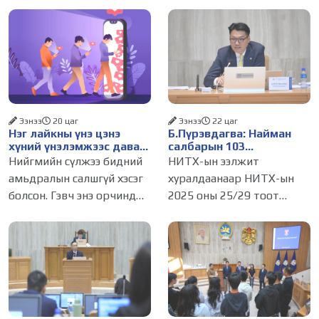
Ээнээ
20 цаг
Ээнээ
22 цаг
Нэг лайкны үнэ цэнэ
Б.Пүрэвдагва: Найман
хүний үнэлэмжээс давах
салбарын 103
болсон уу?
үйлчилгээний
Нийгмийн сүлжээ бидний
НИТХ-ын ээлжит
бүртгэлийг цуцалснаар
амьдралын салшгүй хэсэг
хуралдаанаар НИТХ-ын
бизнес эрхлэхэд таатай
болсон. Гэвч энэ орчинд
2025 оны 25/29 тоот
нөхцөл бүрдэнэ
хүмүүсийн үнэлэмж,
тогтоолоор батлагдсан
амжилт, тэр ч байтугай
журмын зарим хэсгийг
хүний үнэ цэнийг хүртэл
хүчингүй болгож,
лайк, шэйр, дагагчийн
зөвшөөрлийн шинжтэй
тоогоор хэмжих хандлага
103 бүртгэлээс нийслэлийн
газар авч
бизнес эрхлэгчдийг