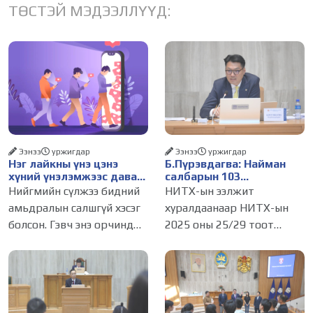
ТӨСТЭЙ МЭДЭЭЛЛҮҮД:
Ээнээ
уржигдар
Ээнээ
уржигдар
Нэг лайкны үнэ цэнэ
Б.Пүрэвдагва: Найман
хүний үнэлэмжээс давах
салбарын 103
болсон уу?
үйлчилгээний
Нийгмийн сүлжээ бидний
НИТХ-ын ээлжит
бүртгэлийг цуцалснаар
амьдралын салшгүй хэсэг
хуралдаанаар НИТХ-ын
бизнес эрхлэхэд таатай
болсон. Гэвч энэ орчинд
2025 оны 25/29 тоот
нөхцөл бүрдэнэ
хүмүүсийн үнэлэмж,
тогтоолоор батлагдсан
амжилт, тэр ч байтугай
журмын зарим хэсгийг
хүний үнэ цэнийг хүртэл
хүчингүй болгож,
лайк, шэйр, дагагчийн
зөвшөөрлийн шинжтэй
тоогоор хэмжих хандлага
103 бүртгэлээс нийслэлийн