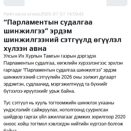
Нийтлэсэн огноо:
2026-07-07 14:59:42
“Парламентын судалгаа
шинжилгээ” эрдэм
шинжилгээний сэтгүүлд өгүүлэл
хүлээн авна
Улсын Их Хурлын Тамгын газрын дэргэдэх
Парламентын судалгаа, хөгжлийн хүрээлэнгээс эрхлэн
гаргадаг “Парламентын судалгаа шинжилгээ” эрдэм
шинжилгээний сэтгүүлийн 2026 оны ээлжит дугаарт
эрдэмтэн, судлаачид, мэргэжилтнүүд та бүхнийг
бүтээлээ ирүүлэхийг урьж байна.
Тус сэтгүүл нь хууль тогтоомжийн шинжлэх ухааны
үндэслэлийг сайжруулах, нотолгоонд суурилсан
шийдвэр гаргах үйл ажиллагааг дэмжих зорилгоор 2020
оноос хойш тогтмол хэвлэгдэн нийтийн хүртээл болгож
байна.