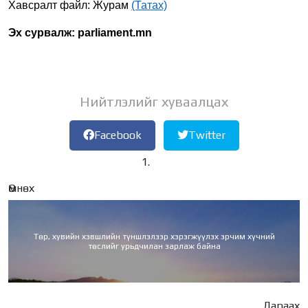
Хавсралт файл: Журам
(Татах)
Эх сурвалж:
parliament.mn
Нийтлэлийг хуваалцах
Facebook
Twitter
Өмнөх
Төр, хувийн хэвшлийн түншлэлээр хэрэгжүүлэх эрчим хүчний
төслийг урьдчилан зарлаж байна
Дараах