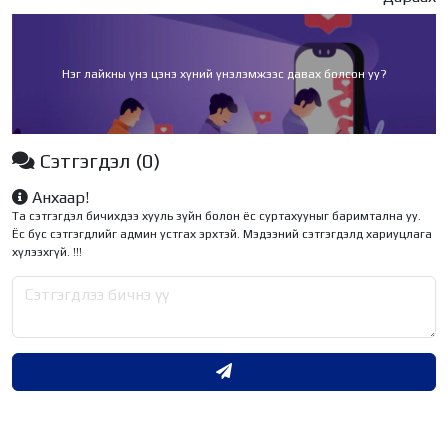
Нэг лайкны үнэ цэнэ хүний үнэлэмжээс давах болсон уу?
Сэтгэгдэл
(0)
Анхаар!
Та сэтгэгдэл бичихдээ хууль зүйн болон ёс суртахууныг баримтална уу.
Ёс бус сэтгэгдлийг админ устгах эрхтэй. Мэдээний сэтгэгдэлд хариуцлага
хүлээхгүй. !!!