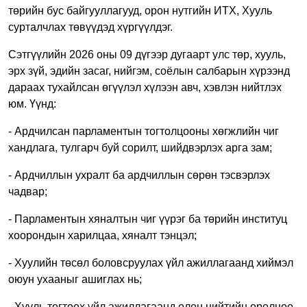
төрийн бус байгууллагууд, орон нутгийн ИТХ, Хууль
сурталчлах төвүүдэд хүргүүлдэг.
Сэтгүүлийн 2026 оны 09 дүгээр дугаарт улс төр, хууль,
эрх зүй, эдийн засаг, нийгэм, соёлын салбарын хүрээнд
дараах тухайлсан өгүүлэл хүлээн авч, хэвлэн нийтлэх
юм. Үүнд:
- Ардчилсан парламентын тогтолцооны хөгжлийн чиг
хандлага, тулгарч буй сорилт, шийдвэрлэх арга зам;
- Ардчиллын ухралт ба ардчиллын сөрөн тэсвэрлэх
чадвар;
- Парламентын хяналтын чиг үүрэг ба төрийн институц
хоорондын харилцаа, хяналт тэнцэл;
- Хуулийн төсөл боловсруулах үйл ажиллагаанд хиймэл
оюун ухааныг ашиглах нь;
- Хууль тогтоох үйл ажиллагаанд олон нийтийн оролцоо,