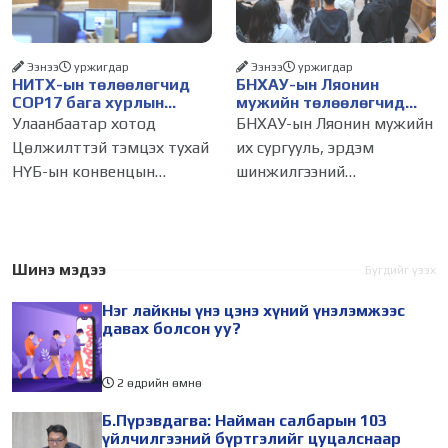
газар авч
бизнес эрхлэгчдийг
Ээнээ
уржигдар
Ээнээ
уржигдар
НИТХ-ын төлөөлөгчид
БНХАУ-ын Ляонин
COP17 бага хурлын
мужийн төлөөлөгчид
бэлтгэл ажлын талаар
НИТХ-ын үйл
Улаанбаатар хотод
БНХАУ-ын Ляонин мужийн
мэдээлэл сонслоо
ажиллагаатай
Цөлжилттэй тэмцэх тухай
их сургууль, эрдэм
танилцлаа
НҮБ-ын конвенцын
шинжилгээний
Талуудын 17 дугаар бага
байгууллагын эрдэмтэн,
хурал (COP17) 2026 оны 08
судлаач, оюутнууд болон
дугаар сарын 17-28-ны
залуу бизнес эрхлэгчдийн
өдөр зохион
төлөөлөгчид Монгол
Шинэ мэдээ
Бүгдийг үзэх
байгуулагдана. Үүнтэй
Улсад хийж буй танилцах
Нэг лайкны үнэ цэнэ хүний үнэлэмжээс
холбогдуулан Нийслэлийн
айлчлалынхаа хүрээнд
давах болсон уу?
2 өдрийн өмнө
Б.Пүрэвдагва: Найман салбарын 103
үйлчилгээний бүртгэлийг цуцалснаар