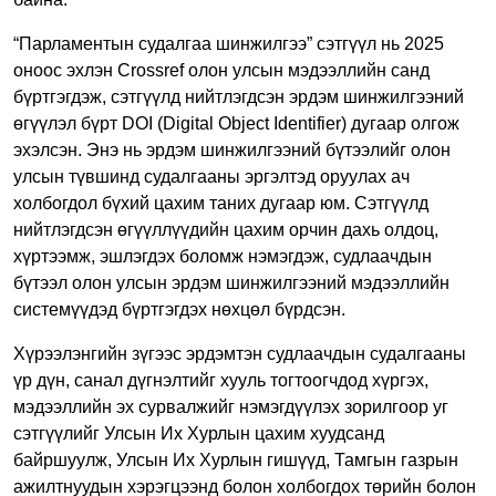
“Парламентын судалгаа шинжилгээ” сэтгүүл нь 2025
оноос эхлэн Crossref олон улсын мэдээллийн санд
бүртгэгдэж, сэтгүүлд нийтлэгдсэн эрдэм шинжилгээний
өгүүлэл бүрт DOI (Digital Object Identifier) дугаар олгож
эхэлсэн. Энэ нь эрдэм шинжилгээний бүтээлийг олон
улсын түвшинд судалгааны эргэлтэд оруулах ач
холбогдол бүхий цахим таних дугаар юм. Сэтгүүлд
нийтлэгдсэн өгүүллүүдийн цахим орчин дахь олдоц,
хүртээмж, эшлэгдэх боломж нэмэгдэж, судлаачдын
бүтээл олон улсын эрдэм шинжилгээний мэдээллийн
системүүдэд бүртгэгдэх нөхцөл бүрдсэн.
Хүрээлэнгийн зүгээс эрдэмтэн судлаачдын судалгааны
үр дүн, санал дүгнэлтийг хууль тогтоогчдод хүргэх,
мэдээллийн эх сурвалжийг нэмэгдүүлэх зорилгоор уг
сэтгүүлийг Улсын Их Хурлын цахим хуудсанд
байршуулж, Улсын Их Хурлын гишүүд, Тамгын газрын
ажилтнуудын хэрэгцээнд болон холбогдох төрийн болон