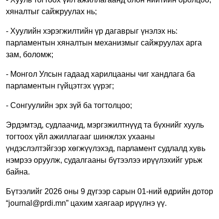
хяналтыг сайжруулах нь;
- Хуулийн хэрэгжилтийн үр дагаврыг үнэлэх нь:
парламентын хяналтын механизмыг сайжруулах арга
зам, боломж;
- Монгол Улсын гадаад харилцааны чиг хандлага ба
парламентын гүйцэтгэх үүрэг;
- Сонгуулийн эрх зүй ба тогтолцоо;
Эрдэмтэд, судлаачид, мэргэжилтнүүд та бүхнийг хууль
тогтоох үйл ажиллагааг шинжлэх ухааны
үндэслэлтэйгээр хөгжүүлэхэд, парламент судлалд хувь
нэмрээ оруулж, судалгааны бүтээлээ ирүүлэхийг урьж
байна.
Бүтээлийг 2026 оны 9 дүгээр сарын 01-ний өдрийн дотор
“
journal@prdi.mn
” цахим хаягаар ирүүлнэ үү.