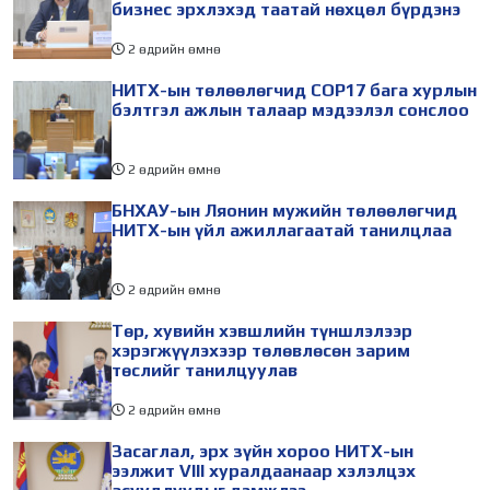
бизнес эрхлэхэд таатай нөхцөл бүрдэнэ
2 өдрийн өмнө
НИТХ-ын төлөөлөгчид COP17 бага хурлын
бэлтгэл ажлын талаар мэдээлэл сонслоо
2 өдрийн өмнө
БНХАУ-ын Ляонин мужийн төлөөлөгчид
НИТХ-ын үйл ажиллагаатай танилцлаа
2 өдрийн өмнө
Төр, хувийн хэвшлийн түншлэлээр
хэрэгжүүлэхээр төлөвлөсөн зарим
төслийг танилцуулав
2 өдрийн өмнө
Засаглал, эрх зүйн хороо НИТХ-ын
ээлжит VIII хуралдаанаар хэлэлцэх