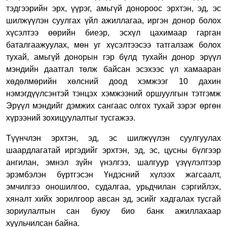
тэдгээрийн эрх, үүрэг, амьгүй донороос эрхтэн, эд, эс
шилжүүлэн суулгах үйл ажиллагаа, иргэн донор болох
хүсэлтээ өөрийн биеэр, эсхүл цахимаар гарган
баталгаажуулах, мөн уг хүсэлтээсээ татгалзаж болох
тухай, амьгүй донорын гэр бүлд тухайн донор эрүүл
мэндийн даатгал төлж байсан эсэхээс үл хамааран
хөдөлмөрийн хөлсний доод хэмжээг 10 дахин
нэмэгдүүлсэнтэй тэнцэх хэмжээний оршуулгын тэтгэмж
Эрүүл мэндийг дэмжих сангаас олгох тухай зэрэг өргөн
хүрээний зохицуулалтыг тусгажээ.
Түүнчлэн эрхтэн, эд, эс шилжүүлэн суулгуулах
шаардлагатай иргэдийг эрхтэн, эд, эс, цусны бүлгээр
ангилан, эмнэл зүйн үнэлгээ, шалгуур үзүүлэлтээр
эрэмбэлэн бүртгэсэн Үндэсний хүлээх жагсаалт,
эмчилгээ оношилгоо, судалгаа, урьдчилан сэргийлэх,
хяналт хийх зорилгоор авсан эд, эсийг хадгалах тусгай
зориулалтын сан буюу био банк ажиллахаар
хуульчилсан байна.