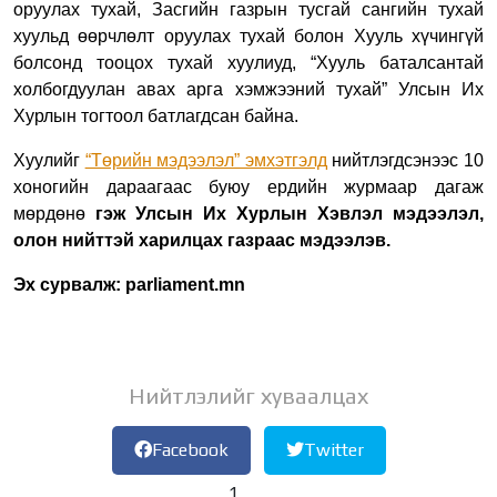
оруулах тухай, Засгийн газрын тусгай сангийн тухай
хуульд өөрчлөлт оруулах тухай болон Хууль хүчингүй
болсонд тооцох тухай хуулиуд, “Хууль баталсантай
холбогдуулан авах арга хэмжээний тухай” Улсын Их
Хурлын тогтоол батлагдсан байна.
Хуулийг
“Төрийн мэдээлэл” эмхэтгэлд
нийтлэгдсэнээс 10
хоногийн дараагаас буюу ердийн журмаар дагаж
мөрдөнө
гэж Улсын Их Хурлын Хэвлэл мэдээлэл,
олон нийттэй харилцах газраас мэдээлэв.
Эх сурвалж: parliament.mn
Нийтлэлийг хуваалцах
Facebook
Twitter