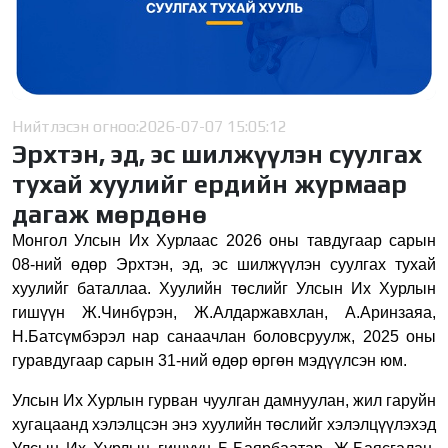
Нийтлэсэн огноо:
2026-07-07 15:05:12
Эрхтэн, эд, эс шилжүүлэн суулгах
тухай хуулийг ердийн журмаар
дагаж мөрдөнө
Монгол Улсын Их Хурлаас 2026 оны тавдугаар сарын
08-ний өдөр Эрхтэн, эд, эс шилжүүлэн суулгах тухай
хуулийг баталлаа. Хуулийн төслийг Улсын Их Хурлын
гишүүн Ж.Чинбүрэн, Ж.Алдаржавхлан, А.Аринзаяа,
Н.Батсүмбэрэл нар санаачлан боловсруулж, 2025 оны
гуравдугаар сарын 31-ний өдөр өргөн мэдүүлсэн юм.
Улсын Их Хурлын гурван чуулган дамнуулан, жил гаруйн
хугацаанд хэлэлцсэн энэ хуулийн төслийг хэлэлцүүлэхэд