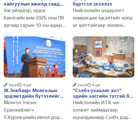
хайгуулын ажилд саад
бүртгэл эхэллээ
болж буй асуудалд
Аж үйлдвэр, эрдэс
Нийслэлийн цэцэрлэгт
АМГТГ анхаарал
баялгийн яам 2026 оны 08
хамрагдах хүсэлтийг хоёр
хандуулна
дугаар сарын 10-ны өдөр
үе шаттайгаар зохион
ээлжит шуурхай
байгуулна. Цэцэрлэгийн
хуралдаанаа зохион
элсэлтийн бүртгэл
байгуулж, салбарын
өнөөдөр буюу 2026 оны 8
ажлуудын хэрэгжилт,
дугаар сарын 10-ны
тулгамдсан асуудлуудыг
өдрийн 09:00 цагт эхэллээ.
хэлэлцлээ. Хурлыг Төрийн
Нэгдүгээр шатны
нарийн
Ээнээ
4 цаг
Ээнээ
4 цаг
Ж.Энхбаяр: Монголын
“Сэлбэ ухаалаг хот”
эрдэмтдийн бүтээлийг
эдийн засгийн тусгай бүс
олон улсын хэлнээ түгээн
байгуулах тогтоолын
Монгол Улсын
Нийслэлийн ИТХ-ын
дэлгэрүүлэх ажлыг
төслийг батлууллаа
Ерөнхийлөгч
ээлжит наймдугаар
дэмжинэ
У.Хүрэлсүхийн ивээл дор
хуралдаанаар Сэлбэ дэд
"Монгол судлал:
төвд эдийн засгийн тусгай
Уламжлал ба орчин үе"
бүс байгуулах тухай