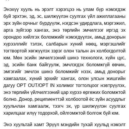
Энэхүү хууль нь эрэлт хэрэгцээ нь улам бүр нэмэгдэж
буй эрхтэн, эд, эс, шилжүүлэн суулгах үйл ажиллагааны
эрх зүйн орчныг бүрдүүлж, нэгдсэн удирдлага, мэргэжил,
арга зүйгээр хангах, энэ төрлийн эмчилгээг иргэд эх
орондоо хийлгэх боломжийг нэмэгдүүлэх, амьд донорын
хүрээллийг тэлэх, салбарын хүний нөөц, мэргэшлийг
тогтвортой хөгжүүлэх зэрэг олон талын ач холбогдолтой
юм. Мөн эсийн эмчилгээний шинэ технологи, хүйн цус,
эд, эсийн банк байгуулж, эмчлэгдэх боломжгүй өвчин,
эмгэгийг эмчлэх шинэ боломжийг нээх, амьд донорыг
хамгаалах, хүний эрхийг хангах, олон улсын жишгийн
дагуу OPT OUT/OPT IN холимог тогтолцоог нэвтрүүлэх,
энэ төрлийн үйлчилгээний цар хүрээ өргөжих боломжтой
болно. Донор, реципиенттэй холбоотой ёс зүйн асуудлыг
хуульчлан хамгаалж, тээгч эх, үр шилжүүлэн суулгах
харилцааг илүү тодорхой, ойлгомжтой болгож буй юм.
Энэ хуультай хамт Эрүүл мэндийн тухай хуульд нэмэлт