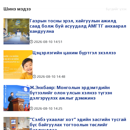
сэдэвт олон улсын
тогтоолын төслийг
монголч эрдэмтний XIII Их
хэлэлцүүлж батлуулав.
Шинэ мэдээ
Бүгдийг үзэх
хурал 2026.08.10-наас 13-
Сүхбаатар дүүргийн 14,
Газрын тосны эрэл, хайгуулын ажилд
ны өдрүүдэд зохион
Чингэлтэйн 14, 18 дугаар
саад болж буй асуудалд АМГТГ анхаарал
байгуулагдаж
хандуулна
2026-08-10
14:51
Цэцэрлэгийн цахим бүртгэл эхэллээ
2026-08-10
14:48
Ж.Энхбаяр: Монголын эрдэмтдийн
бүтээлийг олон улсын хэлнээ түгээн
дэлгэрүүлэх ажлыг дэмжинэ
2026-08-10
14:25
“Сэлбэ ухаалаг хот” эдийн засгийн тусгай
бүс байгуулах тогтоолын төслийг
батлууллаа