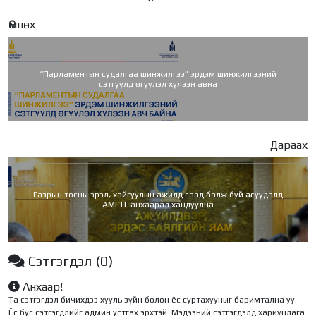
Өмнөх
“Парламентын судалгаа шинжилгээ” эрдэм шинжилгээний
сэтгүүлд өгүүлэл хүлээн авна
Дараах
Газрын тосны эрэл, хайгуулын ажилд саад болж буй асуудалд
АМГТГ анхаарал хандуулна
Сэтгэгдэл
(0)
Анхаар!
Та сэтгэгдэл бичихдээ хууль зүйн болон ёс суртахууныг баримтална уу.
Ёс бус сэтгэгдлийг админ устгах эрхтэй. Мэдээний сэтгэгдэлд хариуцлага