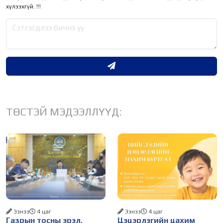
хүлээхгүй. !!!
ТӨСТЭЙ МЭДЭЭЛЛҮҮД:
Ээнээ
4 цаг
Ээнээ
4 цаг
Газрын тосны эрэл,
Цэцэрлэгийн цахим