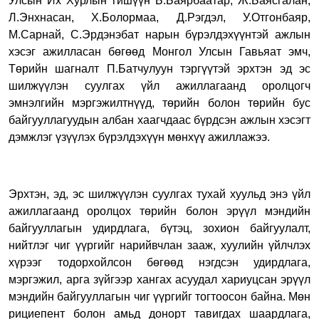
Улсын Их Хурлын гишүүн Б.Баярбаатар, Ж.Баясгалан,
Л.Энхнасан, Х.Болормаа, Д.Рэгдэл, У.Отгонбаяр,
М.Сарнай, С.Эрдэнэбат нарын бүрэлдэхүүнтэй ажлын
хэсэг ажилласан бөгөөд Монгол Улсын Гавьяат эмч,
Төрийн шагналт П.Батчулуун тэргүүтэй эрхтэн эд эс
шилжүүлэн суулгах үйл ажиллагаанд оролцогч
эмнэлгийн мэргэжилтнүүд, төрийн болон төрийн бус
байгууллагуудын албан хаагчдаас бүрдсэн ажлын хэсэгт
дэмжлэг үзүүлэх бүрэлдэхүүн мөнхүү ажиллажээ.
Эрхтэн, эд, эс шилжүүлэн суулгах тухай хуульд энэ үйл
ажиллагаанд оролцох төрийн болон эрүүл мэндийн
байгууллагын удирдлага, бүтэц, зохион байгуулалт,
нийтлэг чиг үүргийг нарийвчлан зааж, хуулийн үйлчлэх
хүрээг тодорхойлсон бөгөөд нэгдсэн удирдлага,
мэргэжил, арга зүйгээр хангах асуудал хариуцсан эрүүл
мэндийн байгууллагын чиг үүргийг тогтоосон байна. Мөн
рициепент болон амьд донорт тавигдах шаардлага,