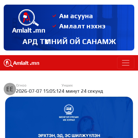
Ам асууна
Амлалт нэхнэ
АРД ТҮМНИЙ ОЙ САНАМЖ
Огноо
Унших
2026-07-07 15:05:12
4 минут 24 секунд