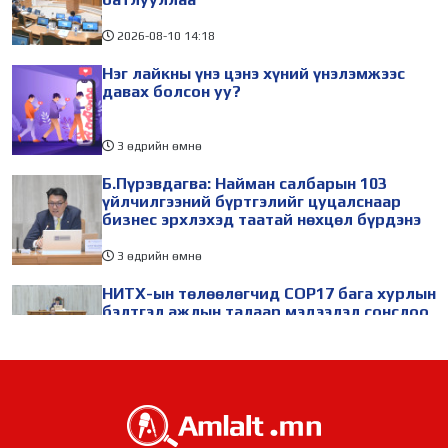
2026-08-10
14:18
Нэг лайкны үнэ цэнэ хүний үнэлэмжээс
давах болсон уу?
3 өдрийн өмнө
Б.Пүрэвдагва: Найман салбарын 103
үйлчилгээний бүртгэлийг цуцалснаар
бизнес эрхлэхэд таатай нөхцөл бүрдэнэ
3 өдрийн өмнө
НИТХ-ын төлөөлөгчид COP17 бага хурлын
бэлтгэл ажлын талаар мэдээлэл сонслоо
3 өдрийн өмнө
БНХАУ-ын Ляонин мужийн төлөөлөгчид
НИТХ-ын үйл ажиллагаатай танилцлаа