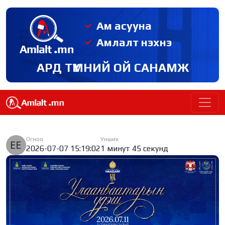
Ам асууна
Амлалт нэхнэ
АРД ТҮМНИЙ ОЙ САНАМЖ
Огноо
Унших
2026-07-07 15:19:02
1 минут 45 секунд