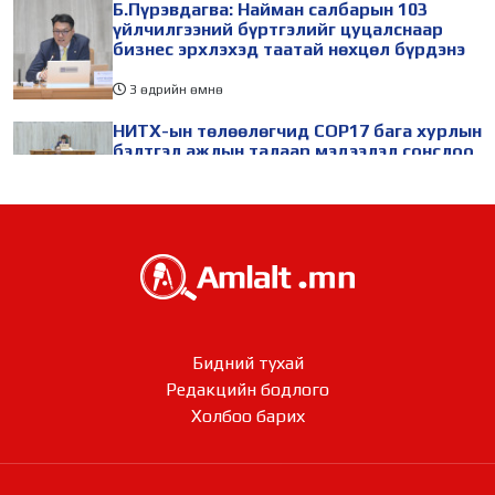
Б.Пүрэвдагва: Найман салбарын 103
үйлчилгээний бүртгэлийг цуцалснаар
бизнес эрхлэхэд таатай нөхцөл бүрдэнэ
3 өдрийн өмнө
НИТХ-ын төлөөлөгчид COP17 бага хурлын
бэлтгэл ажлын талаар мэдээлэл сонслоо
3 өдрийн өмнө
БНХАУ-ын Ляонин мужийн төлөөлөгчид
НИТХ-ын үйл ажиллагаатай танилцлаа
3 өдрийн өмнө
Бидний тухай
Төр, хувийн хэвшлийн түншлэлээр
Редакцийн бодлого​​​​​​​
хэрэгжүүлэхээр төлөвлөсөн зарим
төслийг танилцуулав
Холбоо барих
3 өдрийн өмнө