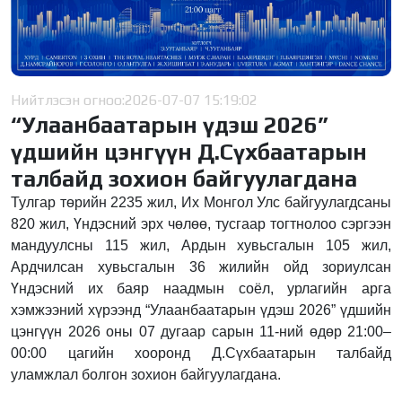
Нийтлэсэн огноо:
2026-07-07 15:19:02
“Улаанбаатарын үдэш 2026”
үдшийн цэнгүүн Д.Сүхбаатарын
талбайд зохион байгуулагдана
Тулгар төрийн 2235 жил, Их Монгол Улс байгуулагдсаны
820 жил, Үндэсний эрх чөлөө, тусгаар тогтнолоо сэргээн
мандуулсны 115 жил, Ардын хувьсгалын 105 жил,
Ардчилсан хувьсгалын 36 жилийн ойд зориулсан
Үндэсний их баяр наадмын соёл, урлагийн арга
хэмжээний хүрээнд “Улаанбаатарын үдэш 2026” үдшийн
цэнгүүн 2026 оны 07 дугаар сарын 11-ний өдөр 21:00–
00:00 цагийн хооронд Д.Сүхбаатарын талбайд
уламжлал болгон зохион байгуулагдана.