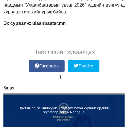
наадмын “Улаанбаатарын үдэш 2026” үдшийн цэнгүүнд
хүрэлцэн ирэхийг урьж байна.
Эх сурвалж: ulaanbaatar.mn
Нийтлэлийг хуваалцах
Facebook
Twitter
Өмнөх
Эрхтэн, эд, эс шилжүүлэн суулгах тухай хуулийг ердийн
журмаар дагаж мөрдөнө