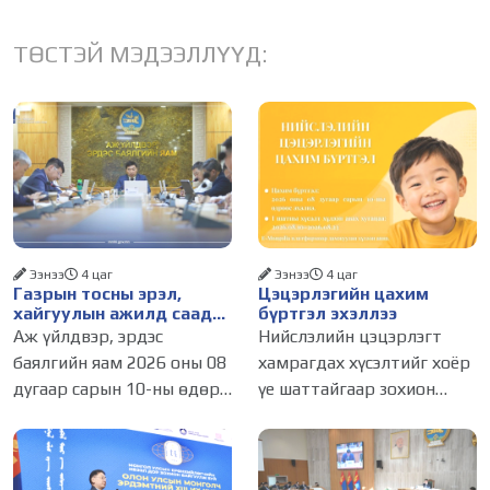
ТӨСТЭЙ МЭДЭЭЛЛҮҮД:
Ээнээ
4 цаг
Ээнээ
4 цаг
Газрын тосны эрэл,
Цэцэрлэгийн цахим
хайгуулын ажилд саад
бүртгэл эхэллээ
болж буй асуудалд
Аж үйлдвэр, эрдэс
Нийслэлийн цэцэрлэгт
АМГТГ анхаарал
баялгийн яам 2026 оны 08
хамрагдах хүсэлтийг хоёр
хандуулна
дугаар сарын 10-ны өдөр
үе шаттайгаар зохион
ээлжит шуурхай
байгуулна. Цэцэрлэгийн
хуралдаанаа зохион
элсэлтийн бүртгэл
байгуулж, салбарын
өнөөдөр буюу 2026 оны 8