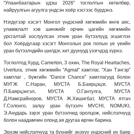
“Улаанбаатарын үдэш 2026” тоглолтын хөтөлбөр,
найруулгын агуулга үндсэн хоёр хэсгээс бүрдэнэ.
Нэгдүгээр хэсэгт Монгол үндэсний хөгжмийн өнгө аяс,
уламжлалт хэв шинжийг орчин цагийн хөгжмийн
урсгалтай хослуулсан этник уран бүтээлүүд эгшиглэх
бол Хоёрдугаар хэсэгт Монголын рок попын үе үеийн
уран бүтээлчдийн шилдэг, хит дуунууд үзэгчдэд хүрнэ.
Тоглолтод Хурд, Camerton, 3 охин, The Royal Heartaches,
Uvertura, этник хөгжмийн “Agmat” хамтлаг, “Хан Тэнгэр”
хамтлаг , бүжгийн “Dance Chance” хамтлагууд болон
МУГЖ С.Наран, МУСТА Б.Баярцэцэг, МУСТА
П.Баярцэнгэл, МУСТА О.Гантулга, МУСТА
Д.Намсрайноров, МУСТА Ж.Хишигбат, МУСТА ятгач
Г.Солонго, залуу уран бүтээлч MVCHI, NOMUKI,
Э.Анударь зэрэг уран бүтээлчид оролцож, нийслэлчүүд
болон наадамчин олонд ая дуугаа өргөн барина.
Эрхэм нийслэлчүүд та бүхнийг энэхүү үндэсний их баяр