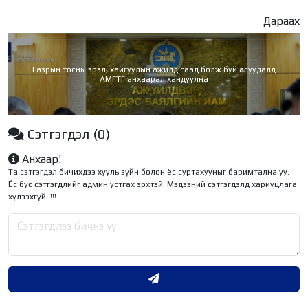
Дараах
Газрын тосны эрэл, хайгуулын ажилд саад болж буй асуудалд
АМГТГ анхаарал хандуулна
Сэтгэгдэл
(0)
Анхаар!
Та сэтгэгдэл бичихдээ хууль зүйн болон ёс суртахууныг баримтална уу.
Ёс бус сэтгэгдлийг админ устгах эрхтэй. Мэдээний сэтгэгдэлд хариуцлага
хүлээхгүй. !!!