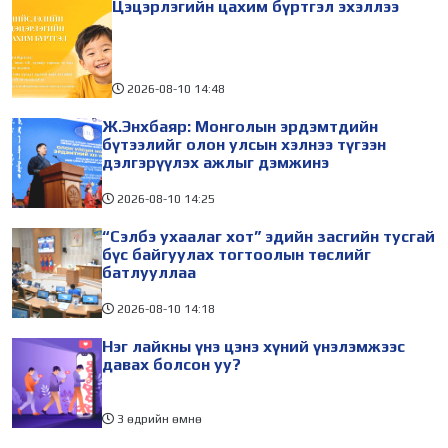
Цэцэрлэгийн цахим бүртгэл эхэллээ
2026-08-10
14:48
Ж.Энхбаяр: Монголын эрдэмтдийн
бүтээлийг олон улсын хэлнээ түгээн
дэлгэрүүлэх ажлыг дэмжинэ
2026-08-10
14:25
“Сэлбэ ухаалаг хот” эдийн засгийн тусгай
бүс байгуулах тогтоолын төслийг
батлууллаа
2026-08-10
14:18
Нэг лайкны үнэ цэнэ хүний үнэлэмжээс
давах болсон уу?
3 өдрийн өмнө