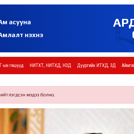
АР
Ам асууна
Амлалт нэхнэ
Г-ын гишүүд
НИТХТ, НИТХД, НЗД
Дүүргийн ИТХД, ЗД
Аймги
нийтлэгдсэн мэдээ болно.