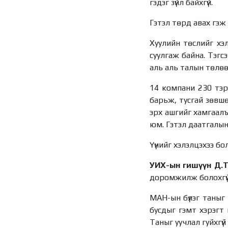
гэдэг зүйл байхгүй.
Гэтэл төрд авах гэж
Хуулийн төслийг хэ
суулгаж байна. Тэгс
аль аль талын төлө
14 компани 230 тэр
барьж, тусгай зөвш
эрх ашгийг хамгаалъ
юм. Гэтэл даатгалын
Үүнийг хэлэлцэхээ бол
УИХ-ын гишүүн Д.Т
доромжилж болохгүй 
МАН-ын бүлэг таныг 
бусдыг гэмт хэрэгт 
Таныг уучлал гуйхгүй