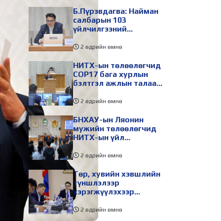
Б.Пүрэвдагва: Найман
салбарын 103
үйлчилгээний
бүртгэлийг цуцалснаар
бизнес эрхлэхэд
2 өдрийн өмнө
таатай нөхцөл бүрдэнэ
НИТХ-ын төлөөлөгчид
COP17 бага хурлын
бэлтгэл ажлын талаар
мэдээлэл сонслоо
2 өдрийн өмнө
БНХАУ-ын Ляонин
мужийн төлөөлөгчид
НИТХ-ын үйл
ажиллагаатай
танилцлаа
2 өдрийн өмнө
Төр, хувийн хэвшлийн
түншлэлээр
хэрэгжүүлэхээр
төлөвлөсөн зарим
төслийг танилцуулав
2 өдрийн өмнө