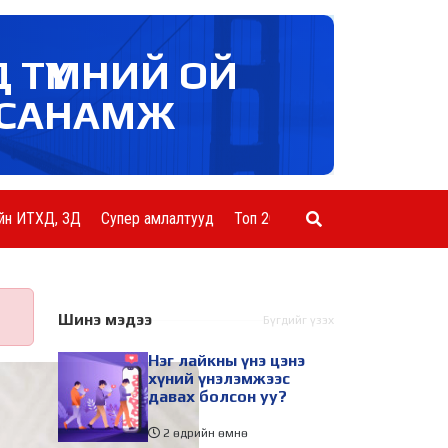
Д ТҮМНИЙ ОЙ
САНАМЖ
йн ИТХД, ЗД
Супер амлалтууд
Топ 20 ААН
Шинэ мэдээ
Бүгдийг үзэх
Нэг лайкны үнэ цэнэ
хүний үнэлэмжээс
давах болсон уу?
2 өдрийн өмнө