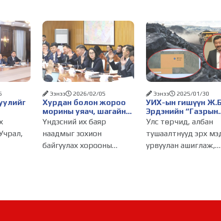
5
Ээнээ
2026/02/05
Ээнээ
2025/01/30
уулийг
Хурдан болон жороо
УИХ-ын гишүүн Ж.
морины уяач, шагайн
Эрдэнийн “Газрын
гар
харваачдад улсын цол
наймаачин”-аас
х
Үндэсний их баяр
Улс төрчид, албан
к
олгуулна
“Лицензийн
Учрал,
наадмыг зохион
тушаалтнууд эрх мэ
үйл
наймаачин” болсо
байгуулах хорооны
урвуулан ашиглаж,
явуулах
“түүх”
агаа
ээлжит хурал өчигдөр
үндэслэлгүй хөрөнгө
болж, болзол хангасан
явдал манай улсад 
2.04)
хурдан морь, жороо
болох энгийн үйлдэл
П
морины уяачид, үндэсний
болсон гэхэд хэлсдэх
лтэй
шагайн харваачдад
Жирийн иргэд
а.
улсын цол олгуулахаар
амьдралынхаа төлө