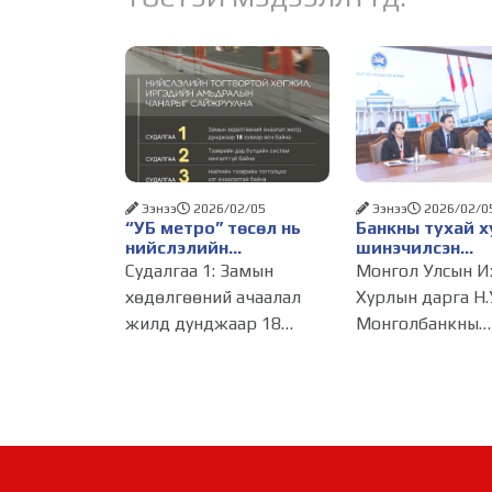
Ээнээ
2026/02/05
Ээнээ
2026/02/0
“УБ метро” төсөл нь
Банкны тухай х
нийслэлийн
шинэчилсэн
тогтвортой хөгжил,
тохиолдолд Ун
Судалгаа 1: Замын
Монгол Улсын И
иргэдийн амьдралын
Улсын ОТП бан
хөдөлгөөний ачаалал
Хурлын дарга Н.
чанарыг сайжруулах
Монгол Улсад 
жилд дунджаар 18
Монголбанкны
зайлшгүй шийдэл юм
ажиллагаагаа 
хүсэлтэй байга
хувиар өсч байна
ерөнхийлөгч
илэрхийллээ
Улаанбаатар хотын гол
С.Наранцогт нар
гудамж, зам дагуу
өнөөдөр (2026.0
хөдөлгөөнд оролцож
Унгар Улсын ОТ
буй хувийн тээврийн
банкны төлөөлө
хэрэгслийн дундаж хурд
цахимаар уулзла