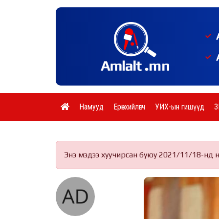
Намууд
Ерөнхийлөгч
УИХ-ын гишүүд
З
Энэ мэдээ хуучирсан буюу 2021/11/18-нд 