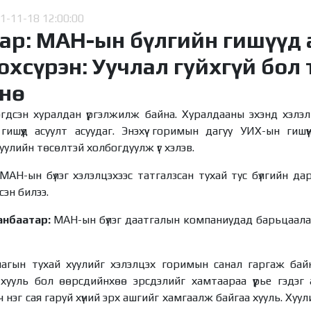
1-11-18 12:00:00
ар: МАН-ын бүлгийн гишүүд 
тохсүрэн: Уучлал гуйхгүй бол
гнө
гдсэн хуралдан үргэлжилж байна. Хуралдааны эхэнд хэлэл
 гишүүд асуулт асуудаг. Энэхүү горимын дагуу УИХ-ын гиш
уулийн төсөлтэй холбогдуулж үг хэлэв.
МАН-ын бүлэг хэлэлцэхээс татгалзсан тухай тус бүлгийн да
сэн билээ.
анбаатар:
МАН-ын бүлэг даатгалын компаниудад барьцаалаг
гын тухай хуулийг хэлэлцэх горимын санал гаргаж байн
хууль бол өөрсдийнхөө эрсдэлийг хамтаараа үүрье гэдэг 
нэг сая гаруй хүний эрх ашгийг хамгаалж байгаа хууль. Хуули