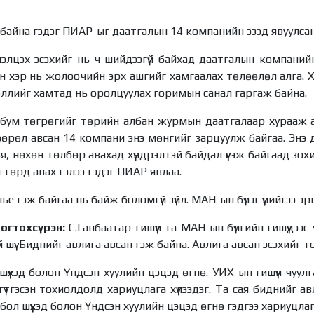
 байна гэдэг ПИАР-ыг даатгалын 14 компанийн эзэд явуулсан
лэлцэх эсэхийг нь ч шийдээгүй байхад даатгалын компани
эн хэр нь жолоочийн эрх ашгийг хамгаалах төлөөлөл алга. Х
өллийг хамтад нь оролцуулах горимын санал гаргаж байна.
бум төгрөгийг төрийн албан журмын даатгалаар хурааж а
өөрөл авсан 14 компани энэ мөнгийг зарцуулж байгаа. Энэ
я, нөхөн төлбөр авахад хүндрэлтэй байдал үүсэж байгаад зох
 төрд авах гэлээ гэдэг ПИАР явлаа.
ьё гэж байгаа нь байж боломгүй зүйл. МАН-ын бүлэг үүнийгээ эр
огтохсүрэн:
С.Ганбаатар гишүүн та МАН-ын бүлгийн гишүүдээс 
шүү. Биднийг авлига авсан гэж байна. Авлига авсан эсэхийг 
шүүхэд болон Үндсэн хуулийн цэцэд өгнө. УИХ-ын гишүүн чуулг
гүтгэсэн тохиолдолд хариуцлага хүлээдэг. Та сая биднийг авл
 бол шүүхэд болон Үндсэн хуулийн цэцэд өгнө гэдгээ хариуцла