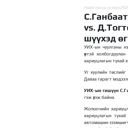
Нийтлэсэн огноо:
202
С.Ганбаат
vs. Д.Тог
шүүхэд ө
УИХ-ын чуулганы нэ
үүнтэй холбогдуулан
хариуцлагын тухай х
Уг хуулийн төслийг 
Даваа гарагт мэдээл
УИХ-ын гишүүн С.Г
гэж үзэж байна.
Жолоочийн хариуцла
хариуцлагын тухай 
автомашин эзэмшигч 