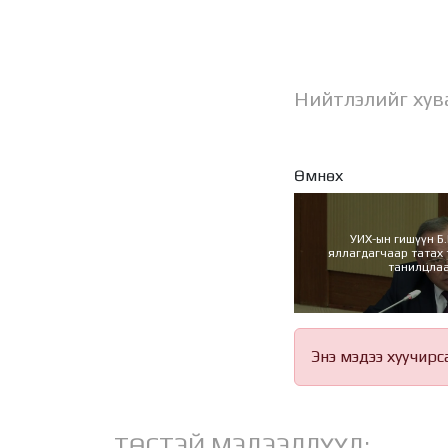
Нийтлэлийг хув
Өмнөх
УИХ-ын гишүүн Б
яллагдагчаар татах 
танилцла
Энэ мэдээ хуучирс
ТӨСТЭЙ МЭДЭЭЛЛҮҮД: