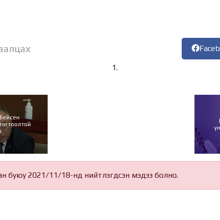
аалцах
Face
.Бейсен
тогтоолтой
ү
а
ан буюу 2021/11/18-нд нийтлэгдсэн мэдээ болно.