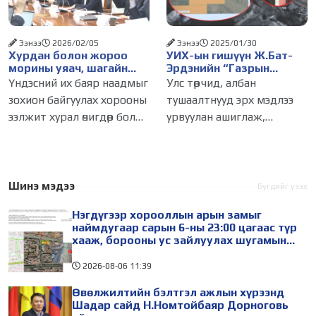
нийтийн
зүгээс Монгол Улсын
Ээнээ
2026/02/05
Ээнээ
2025/01/30
Хурдан болон жороо
УИХ-ын гишүүн Ж.Бат-
морины уяач, шагайн
Эрдэнийн “Газрын
харваачдад улсын цол
наймаачин”-аас
Үндэсний их баяр наадмыг
Улс төрчид, албан
олгуулна
“Лицензийн наймаачин”
зохион байгуулах хорооны
тушаалтнууд эрх мэдлээ
болсон “түүх”
ээлжит хурал өчигдөр болж,
урвуулан ашиглаж,
болзол хангасан хурдан
үндэслэлгүй хөрөнгөжих
морь, жороо морины
явдал манай улсад байж
уяачид, үндэсний шагайн
болох энгийн үйлдэл мэт
харваачдад улсын цол
болсон гэхэд хэлсдэхгүй.
Шинэ мэдээ
Бүгдийг үзэх
олгуулахаар Монгол Улсын
Жирийн иргэд
Нэгдүгээр хорооллын арын замыг
амьдралынхаа төлөө
наймдугаар сарын 6-ны 23:00 цагаас түр
махийтлаа
хааж, борооны ус зайлуулах шугамын
хөндлөн сэтэлгээ хийнэ
2026-08-06
11:39
Өвөлжилтийн бэлтгэл ажлын хүрээнд
Шадар сайд Н.Номтойбаяр Дорноговь