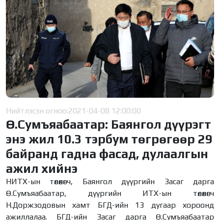
Нийтлэсэн огноо:
2021-04-08 12:00:00
Ө.Сумъяабаатар: Баянгол дүүрэгт
энэ жил 10.3 тэрбум төгрөгөөр 29
байранд гадна фасад, дулаалгын
ажил хийнэ
НИТХ-ын төлөөлөгч, Баянгол дүүргийн Засаг дарга
Ө.Сумъяабаатар, дүүргийн ИТХ-ын төлөөлөгч
Н.Доржзодовын хамт БГД-ийн 13 дугаар хороонд
ажиллалаа. БГД-ийн Засаг дарга Ө.Сумъяабаатар