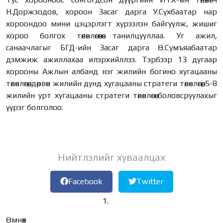
Н.Доржзодов, хороон Засаг дарга У.Сүхбаатар нар
хороондоо мини цэцэрлэгт хүрээлэн байгуулж, жишиг
хороо болгох төлөвлөгөөгөө танилцууллаа. Уг ажил,
санаачлагыг БГД-ийн Засаг дарга Ө.Сумъяабаатар
дэмжиж ажиллахаа илэрхийллээ. Тэрбээр 13 дугаар
хорооны Ажлын албанд нэг жилийн богино хугацааны
төлөвлөгөө, дөрвөн жилийн дунд хугацааны стратеги төлөвлөгөө, 5-8
жилийн урт хугацааны стратеги төлөвлөгөө боловсруулахыг
үүрэг болголоо.
Нийтлэлийг хуваалцах
Facebook
Twitter
Өмнөх