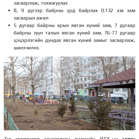
засварлаж, тохижуулах
8, 9 дүгээр байрны урд байрлах 0.132 км зам
засварын ажил
5 дугаар байрны арын явган хүний зам, 7 дугаар
байрны зүүн талын явган хүний зам, 76-77 дугаар
цэцэрлэгийн дундах явган хүний замыг засварлаж,
шинэчилнэ.
Тус хорооноос сонгогдсон дүүргийн ИТХ-ын төлөөлөгч