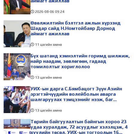
аймагт ажиллав
2026-08-06
09:24
Өвөлжилтийн бэлтгэл ажлын хүрээнд
Шадар сайд Н.Номтойбаяр Дорнод
аймагт ажиллав
11 цагийн өмнө
Бүх шатанд хэмнэлтийн горимд шилжиж,
найр наадам, зөвлөгөөн, гадаад
томилолтыг хориглолоо
13 цагийн өмнө
УИХ-ын дарга С.Бямбацогт Зүүн Азийн
эрэгтэйчүүдийн волейболын аварга
шалгаруулах тэмцээнийг нээж, баг
тамирчдад амжилт хүслээ
13 цагийн өмнө
Төрийн байгуулалтын байнгын хороо 23
удаа хуралдаж, 72 асуудлыг хэлэлцэж, 4
хуулийн төсөл, УИХ-ын тогтоолын 16