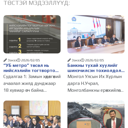
ТӨСТЭЙ МЭДЭЭЛЛҮҮД:
Ээнээ
2026/02/05
Ээнээ
2026/02/05
“УБ метро” төсөл нь
Банкны тухай хуулийг
нийслэлийн тогтвортой
шинэчилсэн тохиолдолд
хөгжил, иргэдийн
Унгар Улсын ОТП банк
Судалгаа 1: Замын хөдөлгөөний
Монгол Улсын Их Хурлын
амьдралын чанарыг
Монгол Улсад үйл
ачаалал жилд дунджаар
дарга Н.Учрал,
сайжруулах зайлшгүй
ажиллагаагаа явуулах
18 хувиар өсч байна
Монголбанкны ерөнхийлөгч
шийдэл юм
хүсэлтэй байгаагаа
илэрхийллээ
Улаанбаатар хотын гол
С.Наранцогт нар өнөөдөр
гудамж, зам дагуу хөдөлгөөнд
(2026.02.04) Унгар Улсын
оролцож буй хувийн
ОТП банкны төлөөлөлтэй
тээврийн хэрэгслийн
цахимаар уулзлаа.
дундаж хурд 7-11 км/цаг,
Уулзалтаар ОТП банкны