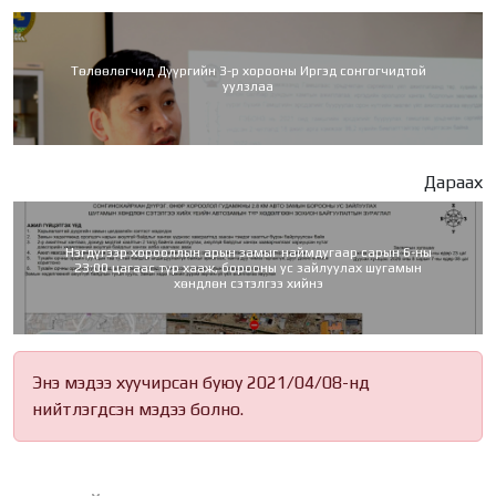
Төлөөлөгчид Дүүргийн 3-р хорооны Иргэд сонгогчидтой
уулзлаа
Дараах
Нэгдүгээр хорооллын арын замыг наймдугаар сарын 6-ны
23:00 цагаас түр хааж, борооны ус зайлуулах шугамын
хөндлөн сэтэлгээ хийнэ
Энэ мэдээ хуучирсан буюу 2021/04/08-нд
нийтлэгдсэн мэдээ болно.