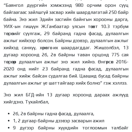
“Баянгол дүүргийн хэмжээнд 980 орчим орон сууц
байгаагаас зайлшгүй засвар хийх шаардлагатай 250 байр
байна. Энэ жил Эдийн засгийн байнгын хорооны дарга,
УИХ-ын гишүүн Ж.Ганбаатар улсын төсөвт 10.3 тэрбум
төгрөгийг суулгаж, 29 байранд гадна фасад, дулаалгын
ажлыг хийхээр болсон. Байрны дээвэр, дулаалгын ажлыг
хийхэд санхүү, хөрөнгө их шаардагддаг. Жишээлбэл, 13
дугаар хороонд 2б, 2в байрны таван орцонд 775 сая
төгрөгөөр дулаалгын ажлыг энэ жил хийнэ. Өнгөрсөн 2016-
2020 онд нийт 23 байранд гадна фасад, дулаалгын
ажлыг хийж байсан судалгаа бий. Цаашид бусад байрны
дулаалгын ажлыг үе шаттайгаар хийх болно” гэж хэллээ.
Энэ жил БГД-ийн 13 дугаар хороонд дараах ажлууд
хийгдэнэ. Тухайлбал,
2б, 2в байрны гадна фасад, дулаалга,
1, 2 дугаар байрны дээвэр засварын ажил
9 дүгээр байрны хүүхдийн тоглоомын талбайг