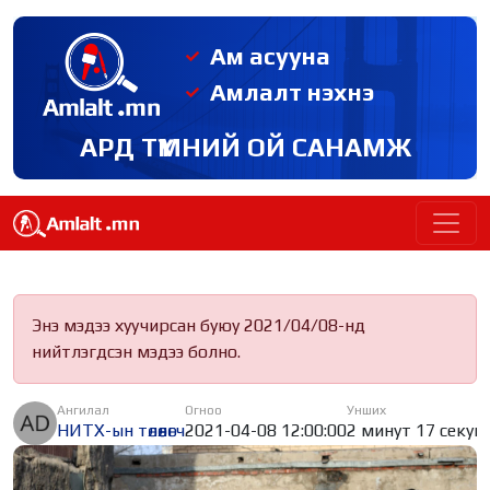
Ам асууна
Амлалт нэхнэ
АРД ТҮМНИЙ ОЙ САНАМЖ
Энэ мэдээ хуучирсан буюу 2021/04/08-нд
нийтлэгдсэн мэдээ болно.
Ангилал
Огноо
Унших
НИТХ-ын төлөөлөгч
2021-04-08 12:00:00
2 минут 17 секун