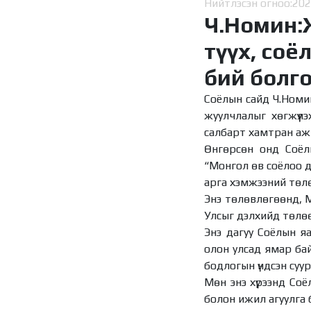
Нийтлэсэн огноо:
202
Ч.Номин:
түүх, со
бий болг
Соёлын сайд Ч.Номи
жуулчлалыг хөгжүүл
салбарт хамтран аж
Өнгөрсөн онд Соёл
“Монгол өв соёлоо д
арга хэмжээний төл
Энэ төлөвлөгөөнд, М
Улсыг дэлхийд төлөөл
Энэ дагуу Соёлын яа
олон улсад ямар ба
бодлогын үндсэн суур
Мөн энэ хүрээнд Соё
болон ижил агуулга 