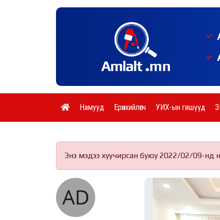
Намууд
Ерөнхийлөгч
УИХ-ын гишүүд
З
Энэ мэдээ хуучирсан буюу 2022/02/09-нд 