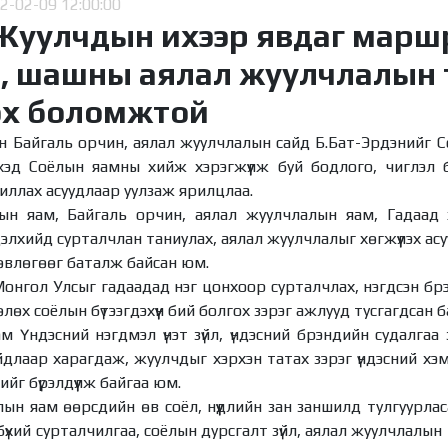
2-02-09 12:00:00
Жуулчдын ихээр явдаг марш
ёл, шашны аялал жуулчлалын
ох боломжтой
н Байгаль орчин, аялал жуулчлалын сайд Б.Бат-Эрдэнийг 
эхэд Соёлын яамны хийж хэрэгжүүлж буй бодлого, чиглэл
иллах асуудлаар уулзаж ярилцлаа.
ын яам, Байгаль орчин, аялал жуулчлалын яам, Гадаад
элхийд сурталчлан таниулах, аялал жуулчлалыг хөгжүүлэх асу
өвлөгөөг баталж байсан юм.
онгол Улсыг гадаадад нэг цонхоор сурталчлах, нэгдсэн бр
өх соёлын бүтээгдэхүүн бий болгох зэрэг ажлууд тусгагдсан б
м Үндэсний нэгдмэл үнэт зүйл, үндэсний брэндийн судалгаа
йдлаар харагдаж, жуулчдыг хэрхэн татах зэрэг үндэсний х
ийг бүрэлдүүлж байгаа юм.
лын яам өөрсдийн өв соёл, нүүдлийн зан заншилд тулгуурла
бүхий сурталчилгаа, соёлын дурсгалт зүйл, аялал жуулчлалын 