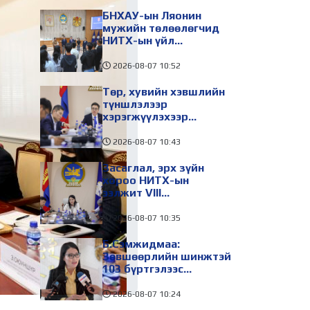
БНХАУ-ын Ляонин
мужийн төлөөлөгчид
НИТХ-ын үйл
ажиллагаатай
танилцлаа
2026-08-07
10:52
Төр, хувийн хэвшлийн
түншлэлээр
хэрэгжүүлэхээр
төлөвлөсөн зарим
төслийг танилцуулав
2026-08-07
10:43
Засаглал, эрх зүйн
хороо НИТХ-ын
ээлжит VIII
хуралдаанаар
хэлэлцэх асуудлуудыг
2026-08-07
10:35
дэмжлээ
Б.Сэмжидмаа:
Зөвшөөрлийн шинжтэй
103 бүртгэлээс
нийслэлийн бизнес
эрхлэгчдийг
2026-08-07
10:24
чөлөөллөө