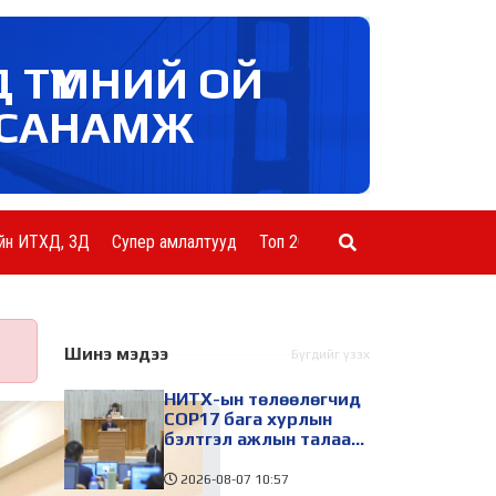
Д ТҮМНИЙ ОЙ
САНАМЖ
йн ИТХД, ЗД
Супер амлалтууд
Топ 20 ААН
Шинэ мэдээ
Бүгдийг үзэх
НИТХ-ын төлөөлөгчид
COP17 бага хурлын
бэлтгэл ажлын талаар
мэдээлэл сонслоо
2026-08-07
10:57