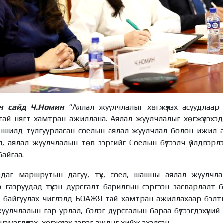
н сайд Ч.Номин
“Аялал жуулчлалыг хөгжүүлэх асуудлаа
тай нягт хамтран ажиллана. Аялал жуулчлалыг хөгжүүлэхэ
заншилд тулгуурласан соёлын аялал жуулчлал болон ижил аг
л, аялал жуулчлалын төв зэргийг Соёлын бүтээлч үйлдвэрлэ
айгаа.
даг маршрутын дагуу, түүх, соёл, шашны аялал жуулчла
 газруудад түүхэн дурсгалт барилгын сэргээн засварлалт
ар байгуулах чиглэлд БОАЖЯ-тай хамтран ажиллахаар бэлт
улчлалын гар урлал, бэлэг дурсгалын бараа бүтээгдэхүүний 
г нэмэгдүүлэх, хөгжүүлэх зэрэг ажлыг хийж эхэлсэн.