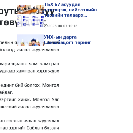
ТБХ 67 асуудал
рутын дагуу
хэлэлцэж, нийслэлийн
төсвийн талаарх
 төвүүдийг
ерөнхий хяналтын
сонсгол зохион
2026-08-07
10:18
байгуулсан байна
УИХ-ын дарга
Соёлын яаманд урьж, аялал
С.Бямбацогт төрийг
төлөөлөн Сутай
 болоод аялал жуулчлалын
хайрхны тэнгэрийг
тахих төрийн тахилгад
2026-08-07
10:12
 харилцааны яам хамтран
оролцлоо
УИХ-ын гишүүн
удлаар хамтран хэрэгжүүлэх
Б.Мөнхсоёл “Нээлттэй
парламент“ танхимд
эндинг бий болгох, Монгол
ажиллаж, иргэдтэй
уулзлаа
2026-08-07
10:06
айдаг.
 зэргийг хийж, Монгол Улс
“Хотын дарга сонсож
эмжээний аялал жуулчлалын
байна” 150150 тусгай
дугаарыг наймдугаар
сарын 14-нөөс
сан соёлын аялал жуулчлал
ажиллуулж эхэлнэ
12 цагийн өмнө
төв зэргийг Соёлын бүтээлч