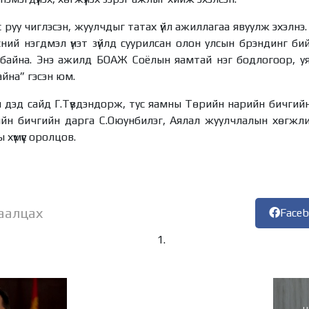
улс руу чиглэсэн, жуулчдыг татах үйл ажиллагаа явуулж эхэлн
ний нэгдмэл үнэт зүйлд суурилсан олон улсын брэндинг би
байна. Энэ ажилд БОАЖ Соёлын яамтай нэг бодлогоор, у
йна” гэсэн юм.
 дэд сайд Г.Түвдэндорж, тус яамны Төрийн нарийн бичгийн
н бичгийн дарга С.Оюунбилэг, Аялал жуулчлалын хөгжли
хүмүүс оролцов.
аалцах
Face