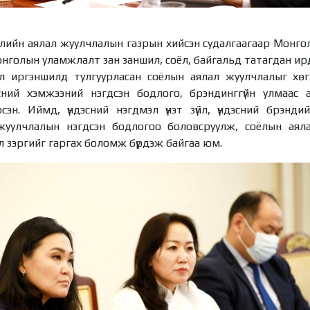
лийн аялал жуулчлалын газрын хийсэн судалгаагаар Монго
онголын уламжлалт зан заншил, соёл, байгальд татагдан ирд
оёл иргэншилд тулгуурласан соёлын аялал жуулчлалыг хөг
эсний хэмжээний нэгдсэн бодлого, брэндинггүйн улмаас
сэн. Иймд, үндэсний нэгдмэл үнэт зүйл, үндэсний брэнди
 жуулчлалын нэгдсэн бодлогоо боловсруулж, соёлын аял
 зэргийг гаргах боломж бүрдэж байгаа юм.