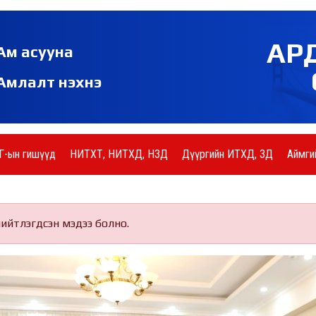
АР
Ам асууна
Амлалт нэхнэ
Г-ын гишүүд
НИТХТ, НИТХД, НЗД
Дүүргийн ИТХД, ЗД
Аймги
нийтлэгдсэн мэдээ болно.