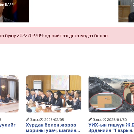
Н
йн БАЯР
ан буюу 2022/02/09-нд нийтлэгдсэн мэдээ болно.
5
Ээнээ
2026/02/05
Ээнээ
2025/01/30
уулийг
Хурдан болон жороо
УИХ-ын гишүүн Ж.
морины уяач, шагайн
Эрдэнийн “Газрын