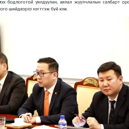
үүлэх бодлоготой уялдуулан, аялал жуулчлалын салбарт о
ого шийдвэрээ нэгтгэж буй юм.