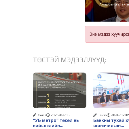
Амарбаясгаланги
Энэ мэдээ хуучирс
ТӨСТЭЙ МЭДЭЭЛЛҮҮД:
Ээнээ
2026/02/05
Ээнээ
2026/02/0
“УБ метро” төсөл нь
Банкны тухай х
нийслэлийн
шинэчилсэн