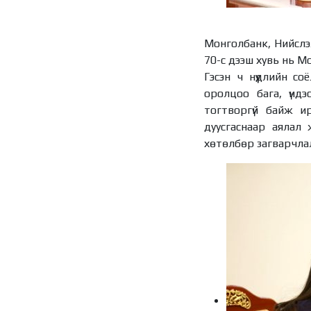
Монголбанк, Нийслэ
70-с дээш хувь нь М
Гэсэн ч нүүдлийн с
оролцоо бага, үнд
тогтворгүй байж ир
дуусгаснаар аялал
хөтөлбөр загварчлал