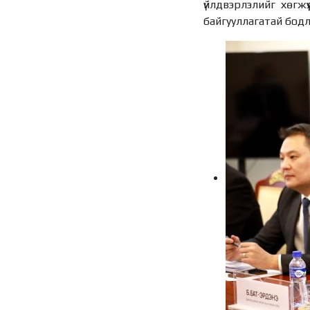
үйлдвэрлэлийг хөгж
байгууллагатай бодл