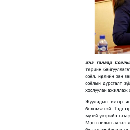
Энэ талаар Соёлы
төрийн байгууллага
соёл, нүүдлийн зан 
соёлын дурсгалт зүй
хослуулан ажиллаж б
Жуулчдын ихээр яв
боломжтой. Тэдгээр
музей үзвэрийн газ
Мөн соёлын аялал жу
бүтээгдэхүүн үйлчилгээ