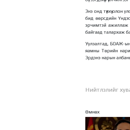
Энэ онд түлхүү олон 
бид өөрсдийн Үндэс
эрчимтэй ажиллаж 
байгаад талархаж ба
Уулзалтад, БОАЖ-ын
яамны Төрийн нарий
Эрдэнэ нарын албаны 
Нийтлэлийг хув
Өмнөх