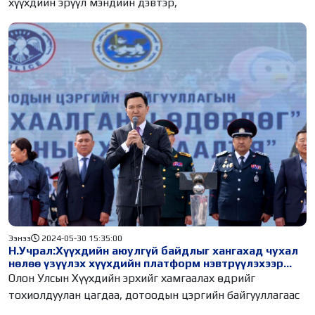
хүүхдийн эрүүл мэндийн дэвтэр,
Ээнээ
2024-05-30 15:35:00
Н.Учрал:Хүүхдийн аюулгүй байдлыг хангахад чухал
нөлөө үзүүлэх хүүхдийн платформ нэвтрүүлэхээр
ажиллаж байна
Олон Улсын Хүүхдийн эрхийг хамгаалах өдрийг
тохиолдуулан цагдаа, дотоодын цэргийн байгууллагаас