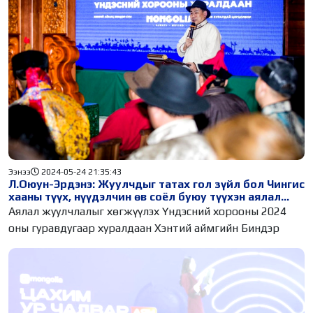
Ээнээ
2024-05-24 21:35:43
Л.Оюун-Эрдэнэ: Жуулчдыг татах гол зүйл бол Чингис
хааны түүх, нүүдэлчин өв соёл буюу түүхэн аялал
жуулчлал
Аялал жуулчлалыг хөгжүүлэх Үндэсний хорооны 2024
оны гуравдугаар хуралдаан Хэнтий аймгийн Биндэр