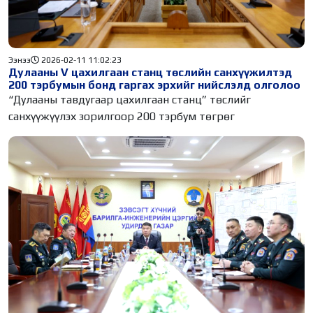
Ээнээ
2026-02-11 11:02:23
Дулааны V цахилгаан станц төслийн санхүүжилтэд
200 тэрбумын бонд гаргах эрхийг нийслэлд олголоо
“Дулааны тавдугаар цахилгаан станц” төслийг
санхүүжүүлэх зорилгоор 200 тэрбум төгрөг