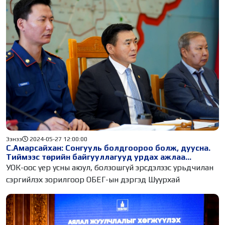
Ээнээ
2024-05-27 12:00:00
С.Амарсайхан: Сонгууль болдгоороо болж, дуусна.
Тиймээс төрийн байгууллагууд урдах ажлаа
эзэнгүйдүүлэхгүй байх хэрэгтэй
УОК-оос үер усны аюул, болзошгүй эрсдэлээс урьдчилан
сэргийлэх зорилгоор ОБЕГ-ын дэргэд Шуурхай