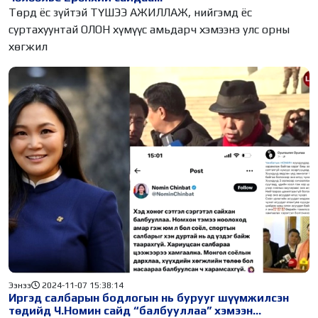
Төрд ёс зүйтэй ТҮШЭЭ АЖИЛЛАЖ, нийгэмд ёс
суртахуунтай ОЛОН хүмүүс амьдарч хэмээнэ улс орны
хөгжил
Ээнээ
2024-11-07 15:38:14
Иргэд салбарын бодлогын нь бурууг шүүмжилсэн
төдийд Ч.Номин сайд “балбууллаа” хэмээн