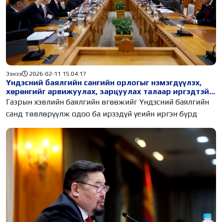
Ээнээ
2026-02-11 15:04:17
Үндэсний баялгийн сангийн орлогыг нэмэгдүүлэх,
хөрөнгийг арвижуулах, зарцуулах талаар иргэдтэй
зөвлөлдөнө
Газрын хэвлийн баялгийн өгөөжийг Үндэсний баялгийн
санд төвлөрүүлж одоо ба ирээдүй үеийн иргэн бүрд