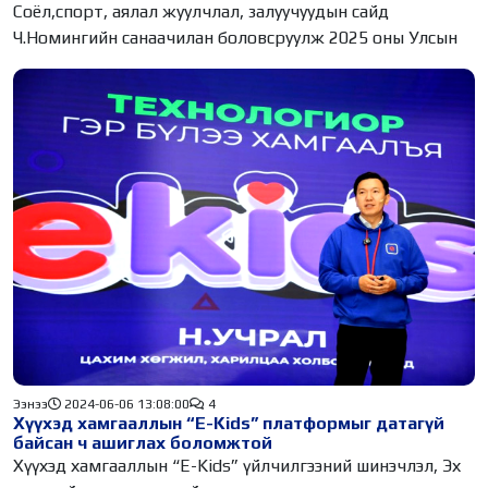
бухимдав
Соёл,спорт, аялал жуулчлал, залуучуудын сайд
Ч.Номингийн санаачилан боловсруулж 2025 оны Улсын
Ээнээ
2024-06-06 13:08:00
4
Хүүхэд хамгааллын “E-Kids” платформыг датагүй
байсан ч ашиглах боломжтой
Хүүхэд хамгааллын “E-Kids” үйлчилгээний шинэчлэл, Эх