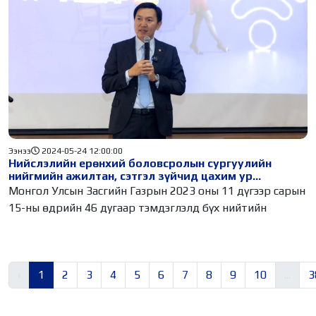
Ээнээ
2024-05-24 12:00:00
Нийслэлийн ерөнхий боловсролын сургуулийн
нийгмийн ажилтан, сэтгэл зүйчид цахим ур
чадварын сургалтад хамрагдлаа
Монгол Улсын Засгийн Газрын 2023 оны 11 дүгээр сарын
15-ны өдрийн 46 дугаар тэмдэглэлд бүх нийтийн
‹
1
2
3
4
5
6
7
8
9
10
...
3