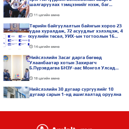
шалгаруулах тэмцээнийг нээж, баг
тамирчдад амжилт хүслээ
11 цагийн өмнө
Төрийн байгуулалтын байнгын хороо 23
удаа хуралдаж, 72 асуудлыг хэлэлцэж, 4
хуулийн төсөл, УИХ-ын тогтоолын 16
төслийг батлуулжээ
14 цагийн өмнө
Нийслэлийн Засаг дарга бөгөөд
Улаанбаатар хотын Захирагч
Б.Пүрэвдагва БНЭУ-аас Монгол Улсад
суугаа Онц бөгөөд Бүрэн эрхт Элчин сайд
Атул Малхари Готсурветэй уулзлаа
18 цагийн өмнө
Нийслэлийн 30 дугаар сургуулийг 10
дугаар сарын 1-нд ашиглалтад оруулна
1 өдрийн өмнө
Морингийн давааны замаас “Барилгын
хатуу хог хаягдал дахин боловсруулах