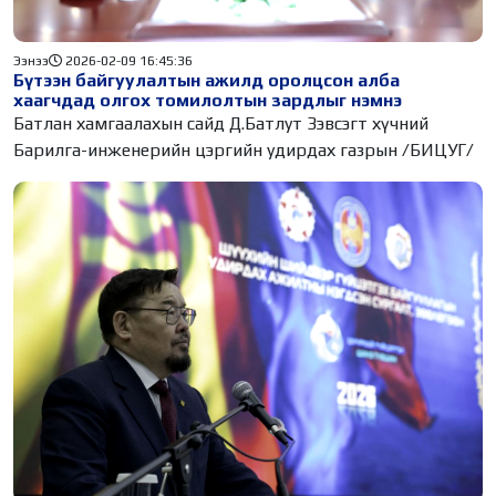
Ээнээ
2026-02-09 16:45:36
Бүтээн байгуулалтын ажилд оролцсон алба
хаагчдад олгох томилолтын зардлыг нэмнэ
Батлан хамгаалахын сайд Д.Батлут Зэвсэгт хүчний
Барилга-инженерийн цэргийн удирдах газрын /БИЦУГ/