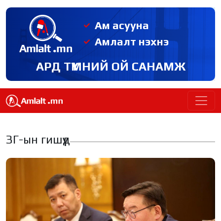
Ам асууна
Амлалт нэхнэ
АРД ТҮМНИЙ ОЙ САНАМЖ
ЗГ-ын гишүүд