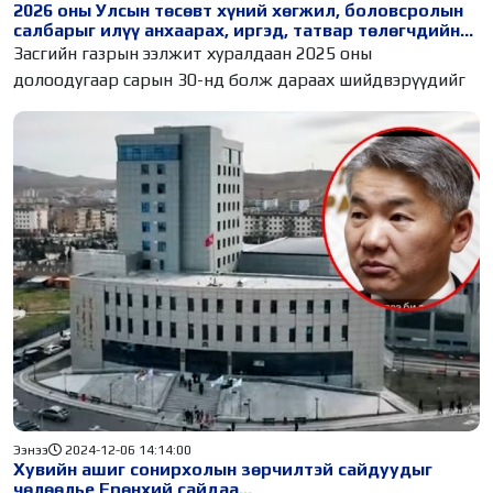
2026 оны Улсын төсөвт хүний хөгжил, боловсролын
салбарыг илүү анхаарах, иргэд, татвар төлөгчдийн
саналыг тусгахыг үүрэг болгов
Засгийн газрын ээлжит хуралдаан 2025 оны
долоодугаар сарын 30-нд болж дараах шийдвэрүүдийг
Ээнээ
2024-12-06 14:14:00
Хувийн ашиг сонирхолын зөрчилтэй сайдуудыг
чөлөөлье Ерөнхий сайдаа...