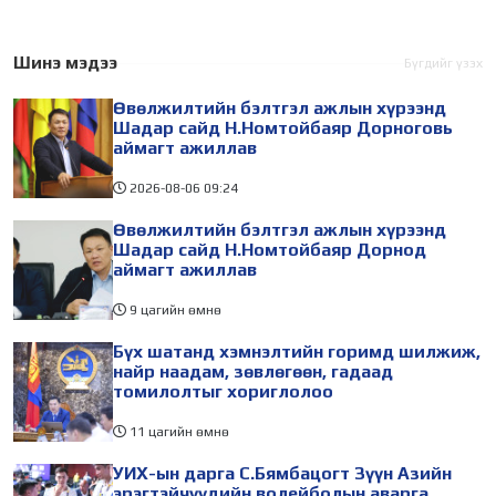
Шинэ мэдээ
Бүгдийг үзэх
Өвөлжилтийн бэлтгэл ажлын хүрээнд
Шадар сайд Н.Номтойбаяр Дорноговь
аймагт ажиллав
2026-08-06
09:24
Өвөлжилтийн бэлтгэл ажлын хүрээнд
Шадар сайд Н.Номтойбаяр Дорнод
аймагт ажиллав
9 цагийн өмнө
Бүх шатанд хэмнэлтийн горимд шилжиж,
найр наадам, зөвлөгөөн, гадаад
томилолтыг хориглолоо
11 цагийн өмнө
УИХ-ын дарга С.Бямбацогт Зүүн Азийн
эрэгтэйчүүдийн волейболын аварга