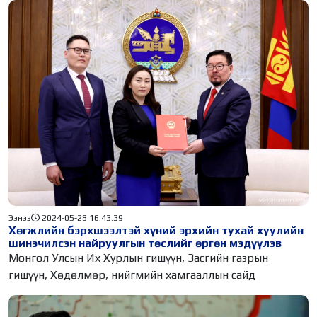
Ээнээ
2024-05-28 16:43:39
Хөгжлийн бэрхшээлтэй хүний эрхийн тухай хуулийн
шинэчилсэн найруулгын төслийг өргөн мэдүүлэв
Монгол Улсын Их Хурлын гишүүн, Засгийн газрын
гишүүн, Хөдөлмөр, нийгмийн хамгааллын сайд