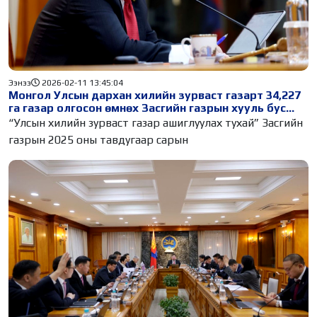
Ээнээ
2026-02-11 13:45:04
Монгол Улсын дархан хилийн зурваст газарт 34,227
га газар олгосон өмнөх Засгийн газрын хууль бус
тогтоолыг хүчингүй болголоо
“Улсын хилийн зурваст газар ашиглуулах тухай” Засгийн
газрын 2025 оны тавдугаар сарын