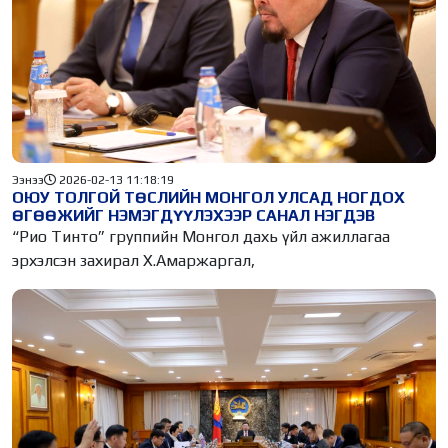
Ээнээ
2026-02-13 11:18:19
ОЮУ ТОЛГОЙ ТӨСЛИЙН МОНГОЛ УЛСАД НОГДОХ
ӨГӨӨЖИЙГ НЭМЭГДҮҮЛЭХЭЭР САНАЛ НЭГДЭВ
“Рио Тинто” группийн Монгол дахь үйл ажиллагаа
эрхэлсэн захирал Х.Амаржаргал,