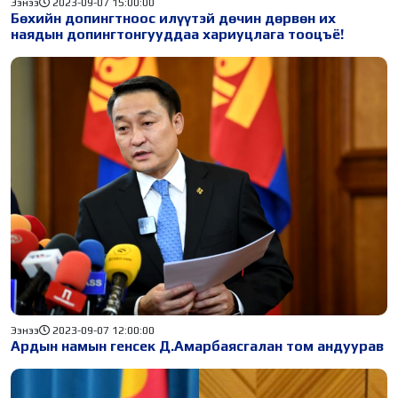
Ээнээ
2023-09-07 15:00:00
Бөхийн допингтноос илүүтэй дөчин дөрвөн их
наядын допингтонгууддаа хариуцлага тооцъё!
Ээнээ
2023-09-07 12:00:00
Ардын намын генсек Д.Амарбаясгалан том андуурав