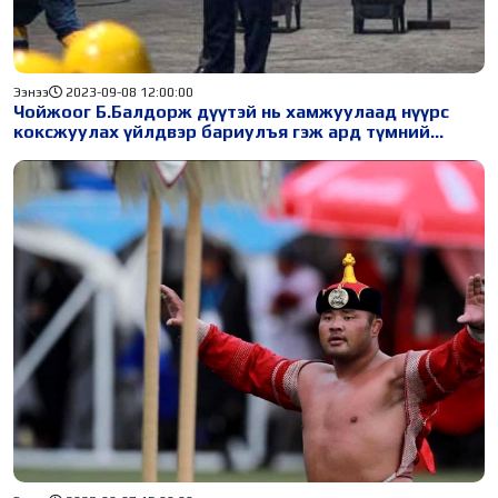
Ээнээ
2023-09-08 12:00:00
Чойжоог Б.Балдорж дүүтэй нь хамжуулаад нүүрс
коксжуулах үйлдвэр бариулъя гэж ард түмний
төлөөлөл хэлээд байна