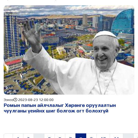
Ээнээ
2023-08-23 12:00:00
Ромын папын айлчлалыг Хөрөнгө оруулалтын
чуулганы үеийнх шиг болгож огт болохгүй