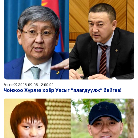
Ээнээ
2023-09-06 12:00:00
Чойжоо Хүрлээ хоёр Увсыг “ялагдуулж” байгаа!