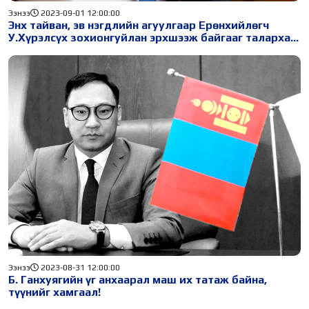
Ээнээ
2023-09-01 12:00:00
Энх тайван, эв нэгдлийн агуулгаар Ерөнхийлөгч
У.Хүрэлсүх зохионгуйлан эрхшээж байгааг талархан
сайшаах нь зүйд нийцнэ
Ээнээ
2023-08-31 12:00:00
Б. Ганхуягийн үг анхаарал маш их татаж байна,
түүнийг хамгаал!