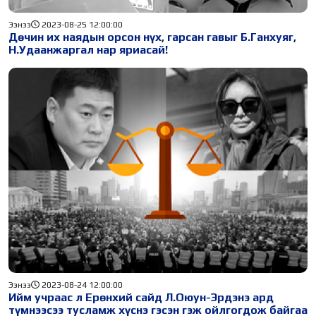
Ээнээ
2023-08-25 12:00:00
Дөчин их наядын орсон нүх, гарсан гавыг Б.Ганхуяг,
Н.Удаанжаргал нар яриасай!
Ээнээ
2023-08-24 12:00:00
Ийм учраас л Ерөнхий сайд Л.Оюун-Эрдэнэ ард
түмнээсээ тусламж хүснэ гэсэн гэж ойлгогдож байгаа