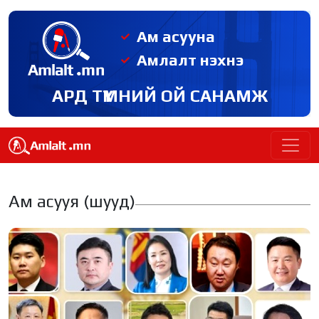
Ам асууна
Амлалт нэхнэ
АРД ТҮМНИЙ ОЙ САНАМЖ
Ам асууя (шууд)