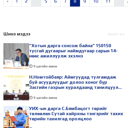
‹
1
2
...
5
6
7
8
9
10
11
...
Шинэ мэдээ
Бүгдийг үзэх
“Хотын дарга сонсож байна” 150150
тусгай дугаарыг наймдугаар сарын 14-
нөөс ажиллуулж эхэлнэ
9 цагийн өмнө
Н.Номтойбаяр: Аймгуудад тулгамдаж
буй асуудлуудыг долоо хоног бүр
Засгийн газрын хуралдаанд танилцуулж,
шийдвэрлүүлнэ
9 цагийн өмнө
УИХ-ын дарга С.Бямбацогт төрийг
төлөөлөн Сутай хайрхны тэнгэрийг тахих
төрийн тахилгад оролцлоо