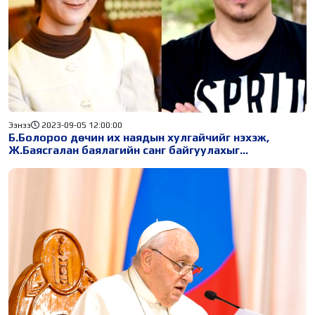
Ээнээ
2023-09-05 12:00:00
Б.Болороо дөчин их наядын хулгайчийг нэхэж,
Ж.Баясгалан баялагийн санг байгуулахыг
манлайлаасай!