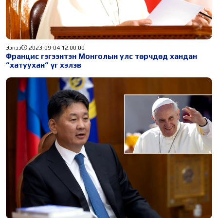
Ээнээ
2023-09-04 12:00:00
Францис гэгээнтэн Монголын улс төрчдөд хандан
“хатуухан“ үг хэлэв