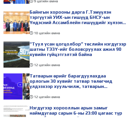
9 цагийн өмнө
Байнгын хорооны дарга Г.Тэмүүлэн
тэргүүтэй УИХ-ын гишүүд БНСУ-ын
Үндэсний Ассамблейн гишүүдийг хүлээн
авч уулзав
10 цагийн өмнө
“Туул усан цогцолбор” төслийн нэгдүгээр
шатны ТЭЗҮ-ийг боловсруулах ажил 90
хувийн гүйцэтгэлтэй байна
12 цагийн өмнө
Татварын өрийг барагдуулахдаа
орлогын 30 хувийг татвар төлөгчид
үлдээхээр хуульчилж, татварын
тайлангаа залруулах хугацааг хоёр жил
болгон сунгажээ
12 цагийн өмнө
Нэгдүгээр хорооллын арын замыг
наймдугаар сарын 6-ны 23:00 цагаас түр
хааж, борооны ус зайлуулах шугамын
хөндлөн сэтэлгээ хийнэ
14 цагийн өмнө