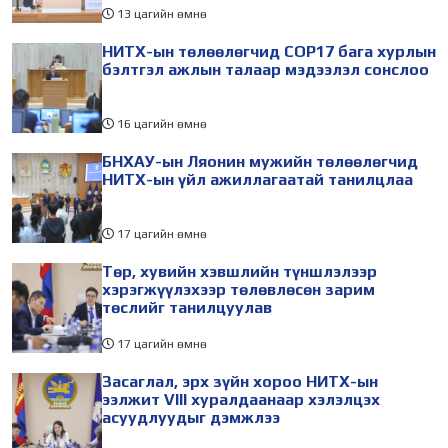
13 цагийн өмнө
НИТХ-ын төлөөлөгчид COP17 бага хурлын
бэлтгэл ажлын талаар мэдээлэл сонслоо
16 цагийн өмнө
БНХАУ-ын Ляонин мужийн төлөөлөгчид
НИТХ-ын үйл ажиллагаатай танилцлаа
17 цагийн өмнө
Төр, хувийн хэвшлийн түншлэлээр
хэрэгжүүлэхээр төлөвлөсөн зарим
төслийг танилцуулав
17 цагийн өмнө
Засаглал, эрх зүйн хороо НИТХ-ын
ээлжит VIII хуралдаанаар хэлэлцэх
асуудлуудыг дэмжлээ