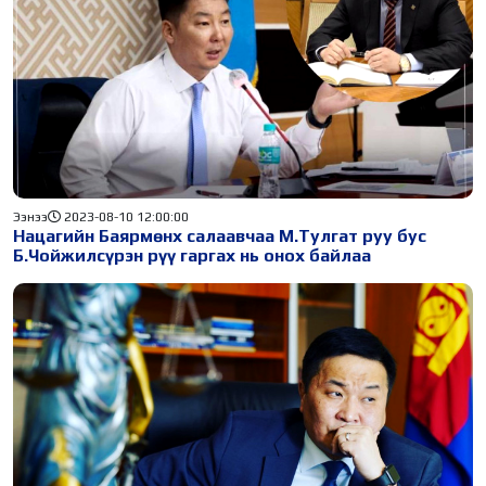
Ээнээ
2023-08-10 12:00:00
Нацагийн Баярмөнх салаавчаа М.Тулгат руу бус
Б.Чойжилсүрэн рүү гаргах нь онох байлаа