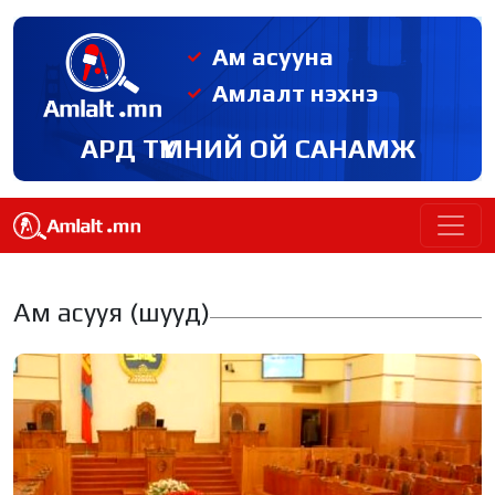
Ам асууна
Амлалт нэхнэ
АРД ТҮМНИЙ ОЙ САНАМЖ
Ам асууя (шууд)