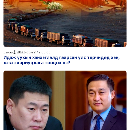
Ээнээ
2023-08-22 12:00:00
Идэж уухын хэнхэглэлд гаарсан улс төрчидөд хэн,
хэзээ хариуцлага тооцох вэ?