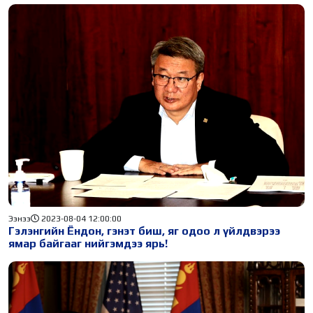
Ээнээ
2023-08-04 12:00:00
Гэлэнгийн Ёндон, гэнэт биш, яг одоо л үйлдвэрээ
ямар байгааг нийгэмдээ ярь!