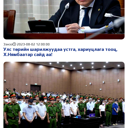
Ээнээ
2023-08-02 12:00:00
Улс төрийн шарилжуудаа устга, хариуцлага тооц,
Х.Нямбаатар сайд аа!