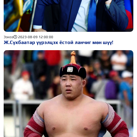
Ээнээ
2023-08-09 12:00:00
Ж.Сүхбаатар үүрэлцэх ёстой ланчиг мөн шүү!