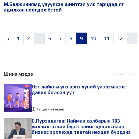
М.Балжиннямд үзүүлсэн шийтгэл улс төрчдөд яг
адилхан ноогдох ёстой
‹
1
2
...
6
7
8
9
10
11
12
...
Шинэ мэдээ
Бүгдийг үзэх
Нэг лайкны үнэ цэнэ хүний үнэлэмжээс
давах болсон уу?
12 цагийн өмнө
Б.Пүрэвдагва: Найман салбарын 103
үйлчилгээний бүртгэлийг цуцалснаар
бизнес эрхлэхэд таатай нөхцөл бүрдэнэ