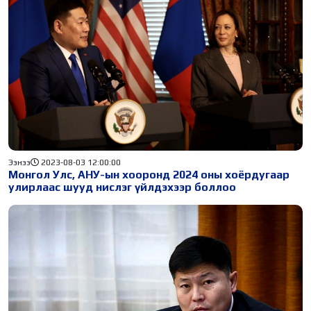
Ээнээ
2023-08-03 12:00:00
Монгол Улс, АНУ-ын хооронд 2024 оны хоёрдугаар
улирлаас шууд нислэг үйлдэхээр боллоо