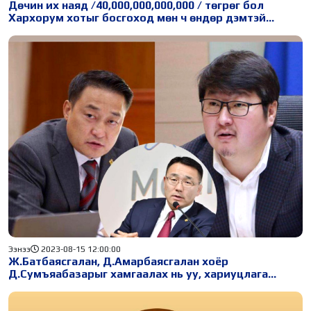
Дөчин их наяд /40,000,000,000,000 / төгрөг бол
Хархорум хотыг босгоход мөн ч өндөр дэмтэй
хөрөнгө дөө
Ээнээ
2023-08-15 12:00:00
Ж.Батбаясгалан, Д.Aмарбаясгалан хоёр
Д.Сумъяабазарыг хамгаалах нь уу, хариуцлага
ноогдуулах нь уу!