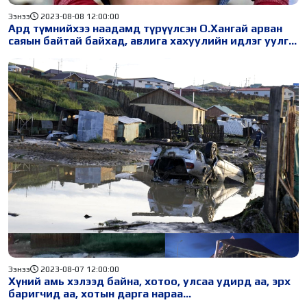
Ээнээ
2023-08-08 12:00:00
Ард түмнийхээ наадамд түрүүлсэн О.Хангай арван
саяын байтай байхад, авлига хахуулийн идлэг уулга
нь дөчин наядаар хэмжигдэнэ
Ээнээ
2023-08-07 12:00:00
Хүний амь хэлээд байна, хотоо, улсаа удирд аа, эрх
баригчид аа, хотын дарга нараа...