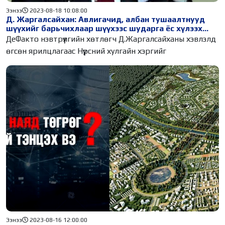
Ээнээ
2023-08-18 10:08:00
Д. Жаргалсайхан: Авлигачид, албан тушаалтнууд
шүүхийг барьчихлаар шүүхээс шударга ёс хүлээх
ямарч боломжгүй
ДеФакто нэвтрүүлгийн хөтлөгч Д.Жаргалсайханы хэвлэлд
өгсөн ярилцлагаас Нүүрсний хулгайн хэргийг
Ээнээ
2023-08-16 12:00:00