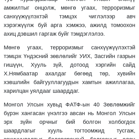
амжилтыг онцолж, мөнгө угаах, терроризмыг
санхүүжүүлэхтэй тэмцэх чиглэлээр авч
хэрэгжүүлж буй арга хэмжээ, ажилд томоохон
ахиц дэвшил гаргаж буйг тэмдэглэлээ.
Мөнгө угаах, терроризмыг санхүүжүүлэхтэй
тэмцэх Үндэсний зөвлөлийг УИХ, Засгийн газрын
гишүүн, Хууль зүй, дотоод хэргийн сайд
Х.Нямбаатар ахалдаг бөгөөд төр, хувийн
хэвшлийн байгууллагуудын хамтын ажиллагаа,
харилцан уялдааг шаарддаг.
Монгол Улсын хувьд ФАТФ-ын 40 Зөвлөмжийг
бүрэн хангасан үнэлгээ авсан нь Монгол Улсын
эрх зүйн орчныг бий болгон холбогдох
шаардлагыг хууль тогтоомжид тусгаж,