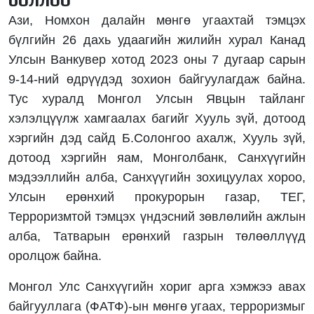
Ази, Номхон далайн мөнгө угаахтай тэмцэх
бүлгийн 26 дахь удаагийн жилийн хурал Канад
Улсын Ванкувер хотод 2023 оны 7 дугаар сарын
9-14-ний өдрүүдэд зохион байгуулагдаж байна.
Тус хуралд Монгол Улсын Явцын тайланг
хэлэлцүүлж хамгаалах багийг Хууль зүй, дотоод
хэргийн дэд сайд Б.Солонгоо ахалж, Хууль зүй,
дотоод хэргийн яам, Монголбанк, Санхүүгийн
мэдээллийн алба, Санхүүгийн зохицуулах хороо,
Улсын ерөнхий прокурорын газар, ТЕГ,
Терроризмтой тэмцэх үндэсний зөвлөлийн ажлын
алба, Татварын ерөнхий газрын төлөөллүүд
оролцож байна.
Монгол Улс Санхүүгийн хориг арга хэмжээ авах
байгууллага (ФАТФ)-ын мөнгө угаах, терроризмыг