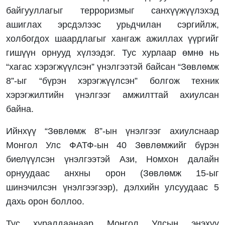
байгууллагыг терроризмыг санхүүжүүлэхэд
ашиглах эрсдэлээс урьдчилан сэргийлж,
холбогдох шаардлагыг хангаж ажиллах үүргийг
гишүүн орнууд хүлээдэг. Тус хурлаар өмнө нь
“хагас хэрэгжүүлсэн” үнэлгээтэй байсан “Зөвлөмж
8”-ыг “бүрэн хэрэгжүүлсэн” болгож техник
хэрэгжилтийн үнэлгээг амжилттай ахиулсан
байна.
Ийнхүү “Зөвлөмж 8”-ын үнэлгээг ахиулснаар
Монгол Улс ФАТФ-ын 40 Зөвлөмжийг бүрэн
биелүүлсэн үнэлгээтэй Ази, Номхон далайн
орнуудаас анхны орон (Зөвлөмж 15-ыг
шинэчилсэн үнэлгээгээр), дэлхийн улсуудаас 5
дахь орон боллоо.
Тус хуралдаанаар Монгол Улсын энэхүү