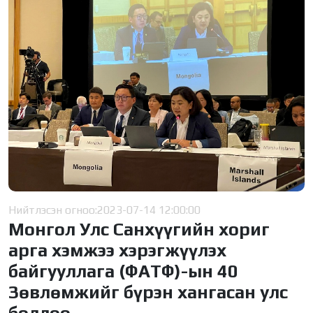
Нийтлэсэн огноо:
2023-07-14 12:00:00
Монгол Улс Санхүүгийн хориг
арга хэмжээ хэрэгжүүлэх
байгууллага (ФАТФ)-ын 40
Зөвлөмжийг бүрэн хангасан улс
боллоо