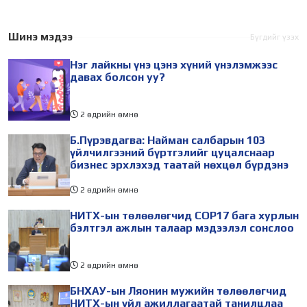
хурал (COP17) 2026 оны 08
судлаач, оюутнууд болон
дугаар сарын 17-28-ны
залуу бизнес эрхлэгчдийн
өдөр зохион
төлөөлөгчид Монгол
Шинэ мэдээ
Бүгдийг үзэх
байгуулагдана. Үүнтэй
Улсад хийж буй танилцах
Нэг лайкны үнэ цэнэ хүний үнэлэмжээс
холбогдуулан Нийслэлийн
айлчлалынхаа хүрээнд
давах болсон уу?
2 өдрийн өмнө
Б.Пүрэвдагва: Найман салбарын 103
үйлчилгээний бүртгэлийг цуцалснаар
бизнес эрхлэхэд таатай нөхцөл бүрдэнэ
2 өдрийн өмнө
НИТХ-ын төлөөлөгчид COP17 бага хурлын
бэлтгэл ажлын талаар мэдээлэл сонслоо
2 өдрийн өмнө
БНХАУ-ын Ляонин мужийн төлөөлөгчид
НИТХ-ын үйл ажиллагаатай танилцлаа