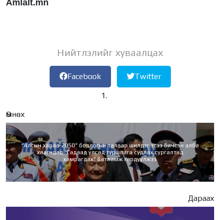
Amlalt.mn
Нийтлэлийг хуваалцах
Facebook
Twitter
Өмнөх
“Алсын хараа-2050” бодлогын талаар шилдэг эсээ бичсэн алба
хаагчдад “Гадаад улсад туршлага судлах сургалтад
хамрагдах“ батламж гардуулжээ
Дараах