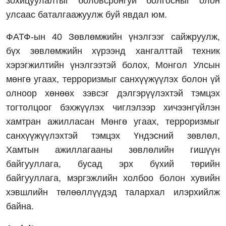
зохицуулалтыг боловсронгуй болгосныг олон
улсаас баталгаажуулж буй явдал юм.
ФАТФ-ын 40 Зөвлөмжийн үнэлгээг сайжруулж,
бүх зөвлөмжийн хүрээнд хангалттай техник
хэрэгжилтийн үнэлгээтэй болох, Монгол Улсын
мөнгө угаах, терроризмыг санхүүжүүлэх болон үй
олноор хөнөөх зэвсэг дэлгэрүүлэхтэй тэмцэх
тогтолцоог бэхжүүлэх чиглэлээр хичээнгүйлэн
хамтран ажилласан Мөнгө угаах, терроризмыг
санхүүжүүлэхтэй тэмцэх Үндэсний зөвлөл,
Хамтын ажиллагааны зөвлөлийн гишүүн
байгууллага, бусад эрх бүхий төрийн
байгууллага, мэргэжлийн холбоо болон хувийн
хэвшлийн төлөөллүүдэд талархал илэрхийлж
байна.