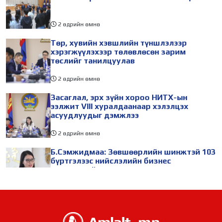
2 өдрийн өмнө
Төр, хувийн хэвшлийн түншлэлээр
хэрэгжүүлэхээр төлөвлөсөн зарим
төслийг танилцуулав
2 өдрийн өмнө
Засаглал, эрх зүйн хороо НИТХ-ын
ээлжит VIII хуралдаанаар хэлэлцэх
асуудлуудыг дэмжлээ
2 өдрийн өмнө
Б.Сэмжидмаа: Зөвшөөрлийн шинжтэй 103
бүртгэлээс нийслэлийн бизнес
эрхлэгчдийг чөлөөллөө
2 өдрийн өмнө
ТБХ 67 асуудал хэлэлцэж, нийслэлийн
төсвийн талаарх ерөнхий хяналтын