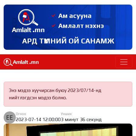
Ам асууна
Амлалт нэхнэ
АРД ТҮМНИЙ ОЙ САНАМЖ
Энэ мэдээ хуучирсан буюу 2023/07/14-нд
нийтлэгдсэн мэдээ болно.
Огноо
Унших
2023-07-14 12:00:00
3 минут 36 секунд