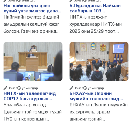
Ээнээ
өчигдѳр
Ээнээ
өчигдѳр
Нэг лайкны үнэ цэнэ
Б.Пүрэвдагва: Найман
хүний үнэлэмжээс давах
салбарын 103
болсон уу?
үйлчилгээний
Нийгмийн сүлжээ бидний
НИТХ-ын ээлжит
бүртгэлийг цуцалснаар
амьдралын салшгүй хэсэг
хуралдаанаар НИТХ-ын
бизнес эрхлэхэд таатай
болсон. Гэвч энэ орчинд
2025 оны 25/29 тоот
нөхцөл бүрдэнэ
хүмүүсийн үнэлэмж,
тогтоолоор батлагдсан
амжилт, тэр ч байтугай
журмын зарим хэсгийг
хүний үнэ цэнийг хүртэл
хүчингүй болгож,
лайк, шэйр, дагагчийн
зөвшөөрлийн шинжтэй
тоогоор хэмжих хандлага
103 бүртгэлээс нийслэлийн
газар авч
бизнес эрхлэгчдийг
Ээнээ
уржигдар
Ээнээ
уржигдар
НИТХ-ын төлөөлөгчид
БНХАУ-ын Ляонин
COP17 бага хурлын
мужийн төлөөлөгчид
бэлтгэл ажлын талаар
НИТХ-ын үйл
Улаанбаатар хотод
БНХАУ-ын Ляонин мужийн
мэдээлэл сонслоо
ажиллагаатай
Цөлжилттэй тэмцэх тухай
их сургууль, эрдэм
танилцлаа
НҮБ-ын конвенцын
шинжилгээний
Талуудын 17 дугаар бага
байгууллагын эрдэмтэн,