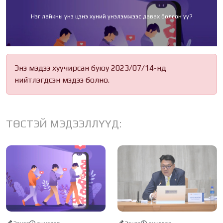
Нэг лайкны үнэ цэнэ хүний үнэлэмжээс давах болсон уу?
Энэ мэдээ хуучирсан буюу 2023/07/14-нд
нийтлэгдсэн мэдээ болно.
ТӨСТЭЙ МЭДЭЭЛЛҮҮД: