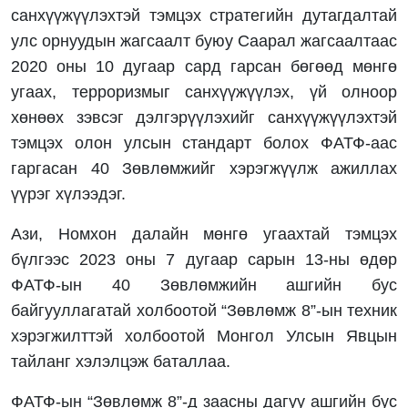
санхүүжүүлэхтэй тэмцэх стратегийн дутагдалтай
улс орнуудын жагсаалт буюу Саарал жагсаалтаас
2020 оны 10 дугаар сард гарсан бөгөөд мөнгө
угаах, терроризмыг санхүүжүүлэх, үй олноор
хөнөөх зэвсэг дэлгэрүүлэхийг санхүүжүүлэхтэй
тэмцэх олон улсын стандарт болох ФАТФ-аас
гаргасан 40 Зөвлөмжийг хэрэгжүүлж ажиллах
үүрэг хүлээдэг.
Ази, Номхон далайн мөнгө угаахтай тэмцэх
бүлгээс 2023 оны 7 дугаар сарын 13-ны өдөр
ФАТФ-ын 40 Зөвлөмжийн ашгийн бус
байгууллагатай холбоотой “Зөвлөмж 8”-ын техник
хэрэгжилттэй холбоотой Монгол Улсын Явцын
тайланг хэлэлцэж баталлаа.
ФАТФ-ын “Зөвлөмж 8”-д заасны дагуу ашгийн бус