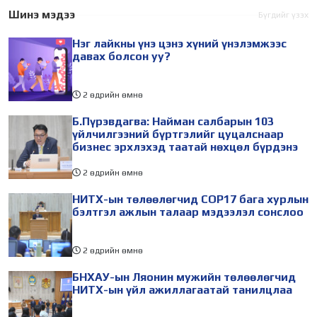
төлөөлөлтэй цахимаар
шагайн харваачдад улсын
Шинэ мэдээ
Бүгдийг үзэх
уулзлаа. Уулзалтаар ОТП
цол олгуулахаар Монгол
Нэг лайкны үнэ цэнэ хүний үнэлэмжээс
банкны зүгээс Монгол
Улсын
давах болсон уу?
Улсын
2 өдрийн өмнө
Б.Пүрэвдагва: Найман салбарын 103
үйлчилгээний бүртгэлийг цуцалснаар
бизнес эрхлэхэд таатай нөхцөл бүрдэнэ
2 өдрийн өмнө
НИТХ-ын төлөөлөгчид COP17 бага хурлын
бэлтгэл ажлын талаар мэдээлэл сонслоо
2 өдрийн өмнө
БНХАУ-ын Ляонин мужийн төлөөлөгчид
НИТХ-ын үйл ажиллагаатай танилцлаа