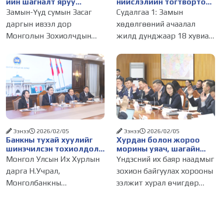
ийн шагналт яруу
нийслэлийн тогтвортой
найрагч Э.Анхбаяр
хөгжил, иргэдийн
Замын-Үүд сумын Засаг
Судалгаа 1: Замын
өргөлөө
амьдралын чанарыг
даргын ивээл дор
хөдөлгөөний ачаалал
сайжруулах зайлшгүй
Монголын Зохиолчдын
жилд дунджаар 18 хувиар
шийдэл юм
“Хурмаст тэнгэр” төвөөс
өсч байна Улаанбаатар
хамтран зохион
хотын гол гудамж, зам
байгуулсан “Борхойн
дагуу хөдөлгөөнд
цом-2026” яруу найргийн
оролцож буй хувийн
15 дахь удаагийн наадам
тээврийн хэрэгслийн
2026 оны
дундаж хурд 7-11 км/цаг,
нийтийн
Ээнээ
2026/02/05
Ээнээ
2026/02/05
Банкны тухай хуулийг
Хурдан болон жороо
шинэчилсэн тохиолдолд
морины уяач, шагайн
Унгар Улсын ОТП банк
харваачдад улсын цол
Монгол Улсын Их Хурлын
Үндэсний их баяр наадмыг
Монгол Улсад үйл
олгуулна
дарга Н.Учрал,
зохион байгуулах хорооны
ажиллагаагаа явуулах
Монголбанкны
ээлжит хурал өчигдөр
хүсэлтэй байгаагаа
илэрхийллээ
ерөнхийлөгч С.Наранцогт
болж, болзол хангасан
нар өнөөдөр (2026.02.04)
хурдан морь, жороо
Унгар Улсын ОТП банкны
морины уяачид, үндэсний