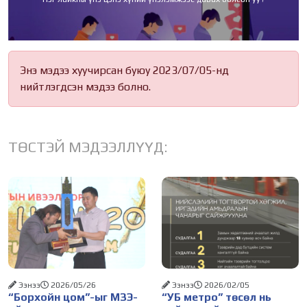
Энэ мэдээ хуучирсан буюу 2023/07/05-нд
нийтлэгдсэн мэдээ болно.
ТӨСТЭЙ МЭДЭЭЛЛҮҮД:
Ээнээ
2026/05/26
Ээнээ
2026/02/05
“Борхойн цом”-ыг МЗЭ-
“УБ метро” төсөл нь