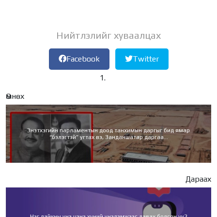
Нийтлэлийг хуваалцах
Facebook
Twitter
Өмнөх
Энэтхэгийн парламентын доод танхимын даргыг бид ямар
“бэлэгтэй” угтах вэ, Занданшатар даргаа...
Дараах
Нэг лайкны үнэ цэнэ хүний үнэлэмжээс давах болсон уу?