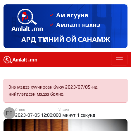
Ам асууна
Амлалт нэхнэ
АРД ТҮМНИЙ ОЙ САНАМЖ
Энэ мэдээ хуучирсан буюу 2023/07/05-нд
нийтлэгдсэн мэдээ болно.
Огноо
Унших
2023-07-05 12:00:00
0 минут 1 секунд