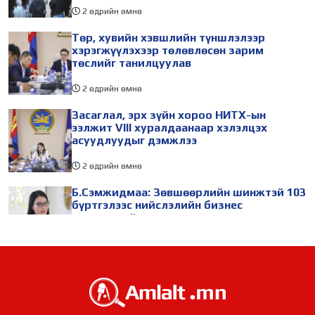
2 өдрийн өмнө
Төр, хувийн хэвшлийн түншлэлээр
хэрэгжүүлэхээр төлөвлөсөн зарим
төслийг танилцуулав
2 өдрийн өмнө
Засаглал, эрх зүйн хороо НИТХ-ын
ээлжит VIII хуралдаанаар хэлэлцэх
асуудлуудыг дэмжлээ
2 өдрийн өмнө
Б.Сэмжидмаа: Зөвшөөрлийн шинжтэй 103
бүртгэлээс нийслэлийн бизнес
эрхлэгчдийг чөлөөллөө
2 өдрийн өмнө
ТБХ 67 асуудал хэлэлцэж, нийслэлийн
төсвийн талаарх ерөнхий хяналтын
сонсгол зохион байгуулсан байна