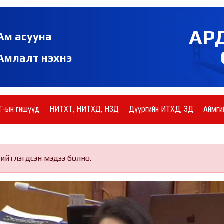
АР
Ам асууна
Амлалт нэхнэ
Г-ын гишүүд
НИТХТ, НИТХД, НЗД
Дүүргийн ИТХД, ЗД
Аймги
нийтлэгдсэн мэдээ болно.