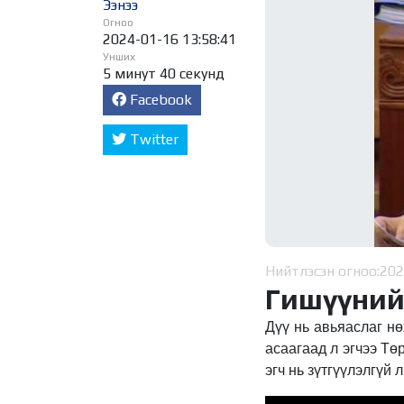
Ээнээ
Огноо
2024-01-16 13:58:41
Унших
5 минут 40 секунд
Facebook
Twitter
Нийтлэсэн огноо:
202
Гишүүний
Дүү нь авьяаслаг нө
асаагаад л эгчээ Тө
эгч нь зүтгүүлэлгүй 