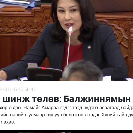
4-01-16 13:58:41
 шинж төлөв: Балжиннямын
хөр л дөө. Намайг Амараа гэдэг гээд чүдэнз асаагаад байд
рийн нарийн, улмаар гишүүн болгосон л гэдэг. Хүний сайн дүү
л яахав
.