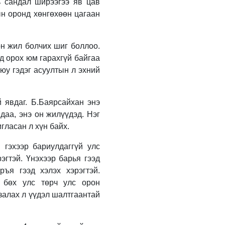
байнгын хороо 23 удаа
ь сандал ширээгээ яв цав
хуралдаж, 72 асуудлыг
ын оронд хөнгөхөөн цагаан
хэлэлцэж, 4 хуулийн
төсөл, УИХ-ын
2 өдрийн өмнө
тогтоолын 16 төслийг
батлуулжээ
Нийслэлийн Засаг
өн жил болчих шиг боллоо.
дарга бөгөөд
д орох юм гарахгүй байгаа
Улаанбаатар хотын
 юу гэдэг асуултын л эхний
Захирагч Б.Пүрэвдагва
БНЭУ-аас Монгол
2 өдрийн өмнө
Улсад суугаа Онц
бөгөөд Бүрэн эрхт
Нийслэлийн 30 дугаар
й явдаг. Б.Баярсайхан энэ
Элчин сайд Атул
сургуулийг 10 дугаар
даа, энэ он жилүүдэд. Нэг
Малхари Готсурветэй
сарын 1-нд
гласан л хүн байх.
уулзлаа
ашиглалтад оруулна
3 өдрийн өмнө
 гэхээр бариулдаггүй улс
Морингийн давааны
эгтэй. Үнэхээр барья гээд
замаас “Барилгын
ъя гээд хэлэх хэрэгтэй.
хатуу хог хаягдал
р бөх улс төрч улс орон
дахин боловсруулах
үйлдвэр” хүртэлх 1.5
3 өдрийн өмнө
 залах л үүдэл шалтгаантай
км урт авто зам
ашиглалтад орлоо
COP17 хурлын бэлтгэл
ажил 90 хувийн