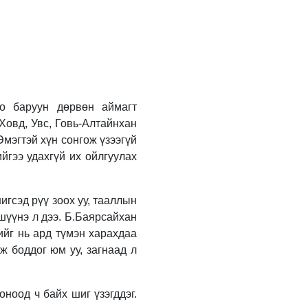
ажлын хүрээнд Шадар
сайд Н.Номтойбаяр
Дорноговь аймагт
ажиллав
1 өдрийн өмнө
Өвөлжилтийн бэлтгэл
ажлын хүрээнд Шадар
сайд Н.Номтойбаяр
Дорнод аймагт
о баруун дөрвөн аймагт
ажиллав
2 өдрийн өмнө
Ховд, Увс, Говь-Алтайнхан
Эмэгтэй хүн сонгож үзээгүй
Бүх шатанд
хэмнэлтийн горимд
ийгээ удахгүй их ойлгуулах
шилжиж, найр наадам,
зөвлөгөөн, гадаад
томилолтыг
2 өдрийн өмнө
гсэд рүү зоох уу, тааллын
хориглолоо
 шүүнэ л дээ. Б.Баярсайхан
УИХ-ын дарга
С.Бямбацогт Зүүн
ийг нь ард түмэн харахдаа
Азийн эрэгтэйчүүдийн
эж боддог юм уу, загнаад л
волейболын аварга
шалгаруулах
2 өдрийн өмнө
тэмцээнийг нээж, баг
тамирчдад амжилт
оноод ч байх шиг үзэгддэг.
Төрийн байгуулалтын
хүслээ