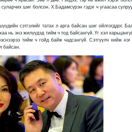
 л суларчих шиг болсон. Х.Бадамсүрэн гэдэг ч угаасаа сулр
ишүүдийн сэтгэлийг татах л арга байсан шиг ойлгогддог. 
хаа нь энэ жилүүдэд тийм ч тод байсангүй. Үг хэл харьцангу
эснээрээ тийм ч гойд байж чадсангүй. Сэтгүүлч хийж нэг 
л байсан.