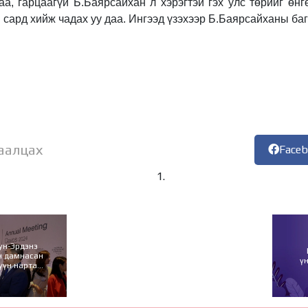
аа, гарцаагүй Б.Баярсайхан л хэрэгтэй гэх улс төрийг өнг
 сард хийж чадах уу даа. Ингээд үзэхээр Б.Баярсайханы ба
аалцах
Face
ун-Эрдэнэ
эн дамнасан
ү
үүн нартай
ын талаар
цоно