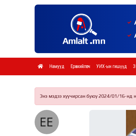
Намууд
Ерөнхийлөгч
УИХ-ын гишүүд
З
Энэ мэдээ хуучирсан буюу 2024/01/16-нд 