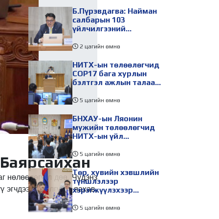
Б.Пүрэвдагва: Найман
салбарын 103
үйлчилгээний
бүртгэлийг цуцалснаар
бизнес эрхлэхэд
2 цагийн өмнө
таатай нөхцөл бүрдэнэ
НИТХ-ын төлөөлөгчид
COP17 бага хурлын
бэлтгэл ажлын талаар
мэдээлэл сонслоо
5 цагийн өмнө
БНХАУ-ын Ляонин
мужийн төлөөлөгчид
НИТХ-ын үйл
ажиллагаатай
танилцлаа
5 цагийн өмнө
 Баярсайхан
Төр, хувийн хэвшлийн
аг нөлөөлөгч л дөө. Чүдэнз
түншлэлээр
 эгчдээ зүтгэлгүй л яахав,
хэрэгжүүлэхээр
төлөвлөсөн зарим
төслийг танилцуулав
5 цагийн өмнө