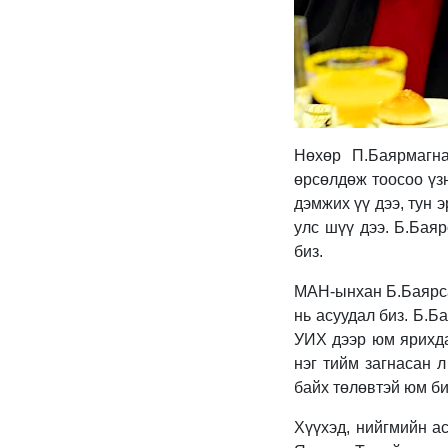
Нөхөр П.Баярмагн
өрсөлдөж тоосоо үз
дэмжих үү дээ, тун 
улс шүү дээ. Б.Баяр
биз.
МАН-ынхан Б.Баярсай
нь асуудал биз. Б.Б
УИХ дээр юм ярихда
нэг тийм загнасан л
байх төлөвтэй юм би
Хүүхэд, нийгмийн ас