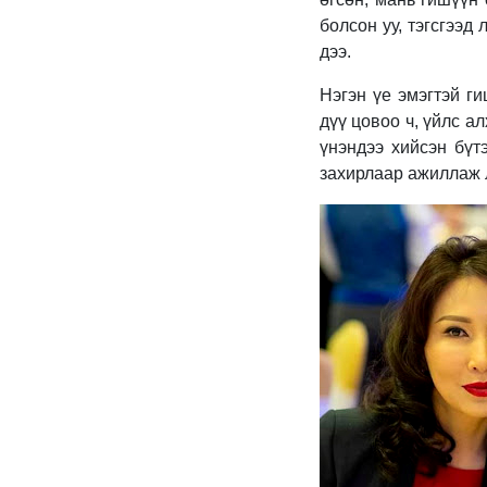
болсон уу, тэгсгээд
дээ.
Нэгэн үе эмэгтэй г
дүү цовоо ч, үйлс ал
үнэндээ хийсэн бүтэ
захирлаар ажиллаж 