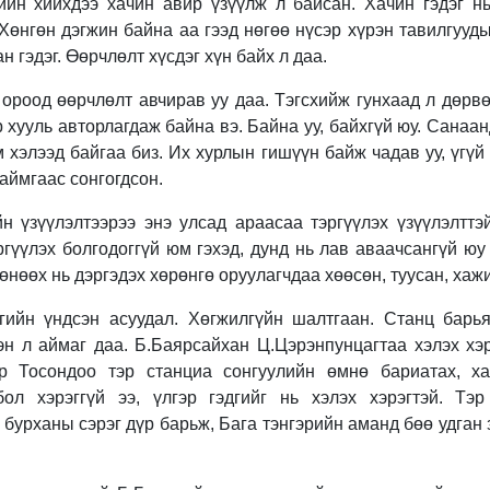
йн хийхдээ хачин авир үзүүлж л байсан. Хачин гэдэг н
Хөнгөн дэгжин байна аа гээд нөгөө нүсэр хүрэн тавилгууд
 гэдэг. Өөрчлөлт хүсдэг хүн байх л даа.
ороод өөрчлөлт авчирав уу даа. Тэгсхийж гунхаад л дөрв
хууль авторлагдаж байна вэ. Байна уу, байхгүй юу. Санаан
м хэлээд байгаа биз. Их хурлын гишүүн байж чадав уу, үгүй
 аймгаас сонгогдсон.
н үзүүлэлтээрээ энэ улсад араасаа тэргүүлэх үзүүлэлттэ
гүүлэх болгодоггүй юм гэхэд, дунд нь лав аваачсангүй юу 
 өнөөх нь дэргэдэх хөрөнгө оруулагчдаа хөөсөн, туусан, хажи
ийн үндсэн асуудал. Хөгжилгүйн шалтгаан. Станц барья
эн л аймаг даа. Б.Баярсайхан Ц.Цэрэнпунцагтаа хэлэх хэр
р Тосондоо тэр станциа сонгуулийн өмнө бариатах, хар
ол хэрэггүй ээ, үлгэр гэдгийг нь хэлэх хэрэгтэй. Тэ
 бурханы сэрэг дүр барьж, Бага тэнгэрийн аманд бөө удган