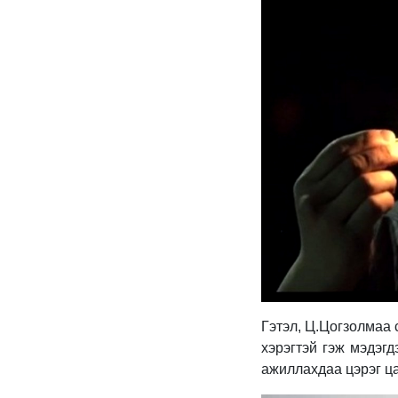
Гэтэл, Ц.Цогзолмаа 
хэрэгтэй гэж мэдэг
ажиллахдаа цэрэг ца