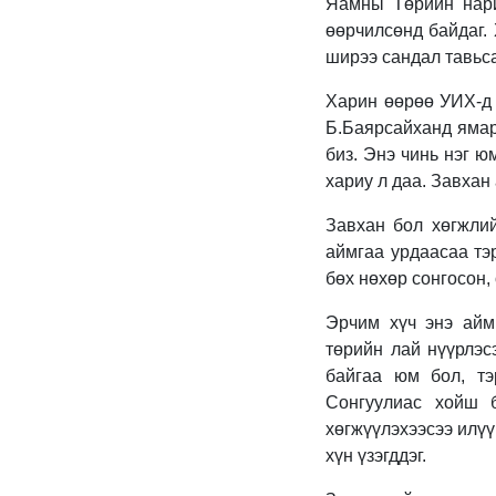
Яамны Төрийн нари
өөрчилсөнд байдаг. 
ширээ сандал тавьсан
Харин өөрөө УИХ-д 
Б.Баярсайханд ямар 
биз. Энэ чинь нэг ю
хариу л даа. Завхан
Завхан бол хөгжлий
аймгаа урдаасаа тэр
бөх нөхөр сонгосон,
Эрчим хүч энэ аймг
төрийн лай нүүрлэс
байгаа юм бол, тэ
Сонгуулиас хойш б
хөгжүүлэхээсээ илүү
хүн үзэгддэг.