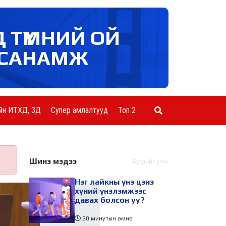
Д ТҮМНИЙ ОЙ
САНАМЖ
йн ИТХД, ЗД
Супер амлалтууд
Топ 20 ААН
Шинэ мэдээ
Бүгдийг үзэх
Нэг лайкны үнэ цэнэ
хүний үнэлэмжээс
давах болсон уу?
20 минутын өмнө