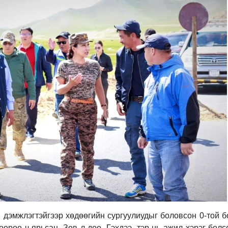
 дэмжлэгтэйгээр хөдөөгийн сургуулиудыг боловсон 0-той 
өөрөө ч ярьсан. Зөв л дөө. Гэхдээ, тэр нь ажил хэрэг бол