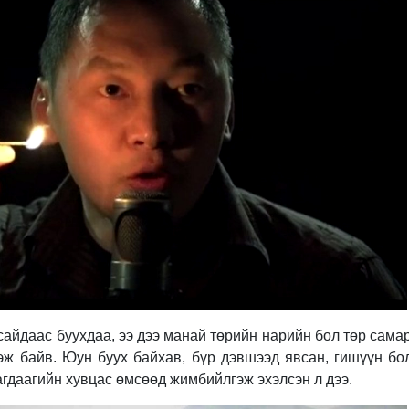
сайдаас буухдаа, ээ дээ манай төрийн нарийн бол төр самар
дэж байв. Юун буух байхав, бүр дэвшээд явсан, гишүүн бо
гдаагийн хувцас өмсөөд жимбийлгэж эхэлсэн л дээ.