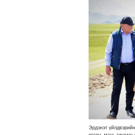
Эрдэнэт үйлдвэрийн
өгсөн, мань гишүүн 