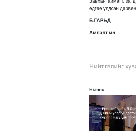
Завхан аймагт, за д
өдгөө үлдсэн дөрвөн
Б.ГАРЬД
Амлалт.мн
Нийтлэлийг хув
Өмнөх
Ерөнхий сайд Л.Ою
ДЭЗЧ-ы үеэр үндэст
корпорацуудын тэрг
хөрөнгө оруулалт
санал солил