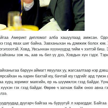
айгаа Америкт дипломат алба хашуулаад амжсан. Одо
нэ гээд явах шиг байна. Завханыхан нь дэмжиж болох юм. 
эргэлзээтэй. Ховд, Увсынхан хүүхнүүдэд тийм ч ээлтэй биш. 
сайханы ээж нь, аав нь бил үү дээ, Ховдын хүн гэдэг. Тэр
ханыгаа баруун аймагт явуулах уу, жагсаалтаар нэр дэвши
аярсайхан нь харин бахтай юу, бачтай юу гэдгийг ард түмэн
а хурц зоримог маягийн, ер нь шүүмжлэх гээд байдаг. Үүн
 хүүхэн гэх гээд байдаг. Өөрөө ч загнаж байж оноо авна г
лээ.
уудлуудад дуугарч байгаа нь буруугүй л харагддаг. Байгаа 