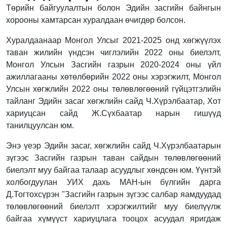
Төрийн байгуулалтын болон Эдийн засгийн байнгын
хорооны хамтарсан хуралдаан өчигдөр болсон.
Хуралдаанаар Монгол Улсыг 2021-2025 онд хөгжүүлэх
таван жилийн үндсэн чиглэлийн 2022 оны биелэлт,
Монгол Улсын Засгийн газрын 2020-2024 оны үйл
ажиллагааны хөтөлбөрийн 2022 оны хэрэгжилт, Монгол
Улсын хөгжлийн 2022 оны төлөвлөгөөний гүйцэтгэлийн
тайланг Эдийн засаг хөгжлийн сайд Ч.Хүрэлбаатар, Хот
хариуцсан сайд Ж.Сүхбаатар нарын гишүүд
танилцуулсан юм.
Энэ үеэр Эдийн засаг, хөгжлийн сайд Ч.Хүрэлбаатарын
зүгээс Засгийн газрын таван сайдын төлөвлөгөөний
биелэлт муу байгаа талаар асуудлыг хөндсөн юм. Үүнтэй
холбогдуулан УИХ дахь МАН-ын бүлгийн дарга
Д.Тогтохсүрэн "Засгийн газрын зүгээс салбар яамдуудад
төлөвлөгөөний биелэлт хэрэгжилтийг муу биелүүлж
байгаа хүмүүст хариуцлага тооцох асуудал яригдаж