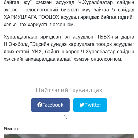
байгаа юу" хэмээн асуухад Ч.Хүрэлбаатар сайдын
зүгээс "Төлөвлөгөөний биелэлт муу байгаа 5 сайдад
ХАРИУЦЛАГА ТООЦОХ асуудал яригдаж байгаа гэдгийг
хэлье" гэх хариултыг өгсөн юм.
Хуралдаанаар яригдсан эл асуудлыг ТББХ-ны дарга
Н.Энхболд "Эцсийн дүндээ хариуцлага тооцох асуудлыг
ярих ёстой. УИХ, байнгын хороо Ч.Хүрэлбаатар сайдын
хэлснийг анхааралдаа авлаа" хэмээн онцолсон юм.
Нийтлэлийг хуваалцах
Facebook
Twitter
Өмнөх