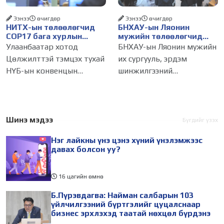
Ээнээ
өчигдѳр
Ээнээ
өчигдѳр
НИТХ-ын төлөөлөгчид
БНХАУ-ын Ляонин
COP17 бага хурлын
мужийн төлөөлөгчид
бэлтгэл ажлын талаар
НИТХ-ын үйл
Улаанбаатар хотод
БНХАУ-ын Ляонин мужийн
мэдээлэл сонслоо
ажиллагаатай
Цөлжилттэй тэмцэх тухай
их сургууль, эрдэм
танилцлаа
НҮБ-ын конвенцын
шинжилгээний
Талуудын 17 дугаар бага
байгууллагын эрдэмтэн,
хурал (COP17) 2026 оны 08
судлаач, оюутнууд болон
дугаар сарын 17-28-ны
залуу бизнес эрхлэгчдийн
өдөр зохион
төлөөлөгчид Монгол
Шинэ мэдээ
Бүгдийг үзэх
байгуулагдана. Үүнтэй
Улсад хийж буй танилцах
Нэг лайкны үнэ цэнэ хүний үнэлэмжээс
холбогдуулан Нийслэлийн
айлчлалынхаа хүрээнд
давах болсон уу?
16 цагийн өмнө
Б.Пүрэвдагва: Найман салбарын 103
үйлчилгээний бүртгэлийг цуцалснаар
бизнес эрхлэхэд таатай нөхцөл бүрдэнэ