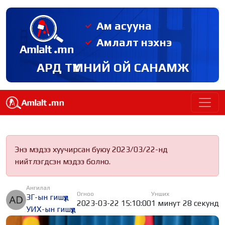
Ам асууна
Амлалт нэхнэ
АРД ТҮМНИЙ ОЙ САНАМЖ
Энэ мэдээ хуучирсан буюу 2023/03/22-нд
нийтлэгдсэн мэдээ болно.
Ангилал
Огноо
Унших
ЗГ-ын гишүүд
2023-03-22 15:10:00
1 минут 28 секунд
УИХ-ын гишүүд