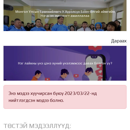
Монгол Улсын Ерөнхийлөгч У.Хүрэлсүх Баян-Өлгий аймгийн
Нэгдсэн эмнэлэгт ажиллалаа
Дараах
Нэг лайкны үнэ цэнэ хүний үнэлэмжээс давах болсон уу?
Энэ мэдээ хуучирсан буюу 2023/03/22-нд
нийтлэгдсэн мэдээ болно.
ТӨСТЭЙ МЭДЭЭЛЛҮҮД: