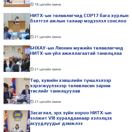
18 цагийн өмнө
НИТХ-ын төлөөлөгчид COP17 бага хурлын
бэлтгэл ажлын талаар мэдээлэл сонслоо
21 цагийн өмнө
БНХАУ-ын Ляонин мужийн төлөөлөгчид
НИТХ-ын үйл ажиллагаатай танилцлаа
21 цагийн өмнө
Төр, хувийн хэвшлийн түншлэлээр
хэрэгжүүлэхээр төлөвлөсөн зарим
төслийг танилцуулав
21 цагийн өмнө
Засаглал, эрх зүйн хороо НИТХ-ын
ээлжит VIII хуралдаанаар хэлэлцэх
асуудлуудыг дэмжлээ