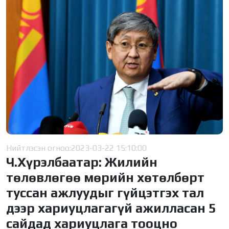
Нийтлэсэн огноо:
2023-03-22 15:10:00
Ч.Хүрэлбаатар: Жилийн
төлөвлөгөө мөрийн хөтөлбөрт
туссан ажлуудыг гүйцэтгэх тал
дээр хариуцлагагүй ажилласан 5
сайдад хариуцлага тооцно