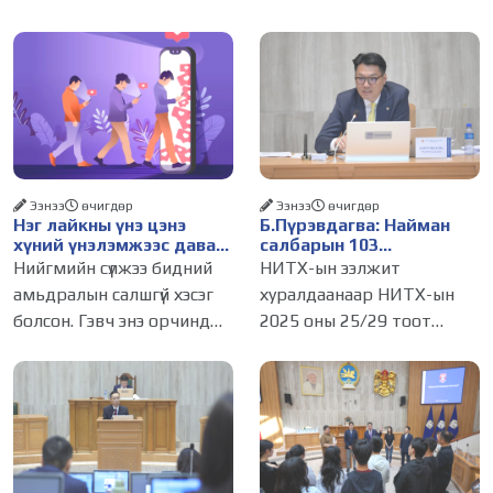
Ээнээ
өчигдѳр
Ээнээ
өчигдѳр
Нэг лайкны үнэ цэнэ
Б.Пүрэвдагва: Найман
хүний үнэлэмжээс давах
салбарын 103
болсон уу?
үйлчилгээний
Нийгмийн сүлжээ бидний
НИТХ-ын ээлжит
бүртгэлийг цуцалснаар
амьдралын салшгүй хэсэг
хуралдаанаар НИТХ-ын
бизнес эрхлэхэд таатай
болсон. Гэвч энэ орчинд
2025 оны 25/29 тоот
нөхцөл бүрдэнэ
хүмүүсийн үнэлэмж, амжилт,
тогтоолоор батлагдсан
тэр ч байтугай хүний үнэ
журмын зарим хэсгийг
цэнийг хүртэл лайк, шэйр,
хүчингүй болгож,
дагагчийн тоогоор
зөвшөөрлийн шинжтэй
хэмжих хандлага газар
103 бүртгэлээс нийслэлийн
авч
бизнес эрхлэгчдийг