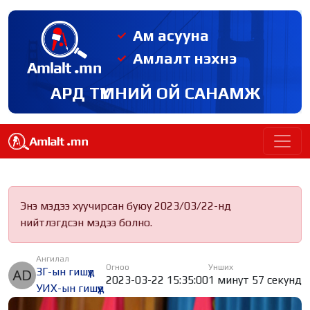
Ам асууна
Амлалт нэхнэ
АРД ТҮМНИЙ ОЙ САНАМЖ
Энэ мэдээ хуучирсан буюу 2023/03/22-нд
нийтлэгдсэн мэдээ болно.
Ангилал
Огноо
Унших
ЗГ-ын гишүүд
2023-03-22 15:35:00
1 минут 57 секунд
УИХ-ын гишүүд