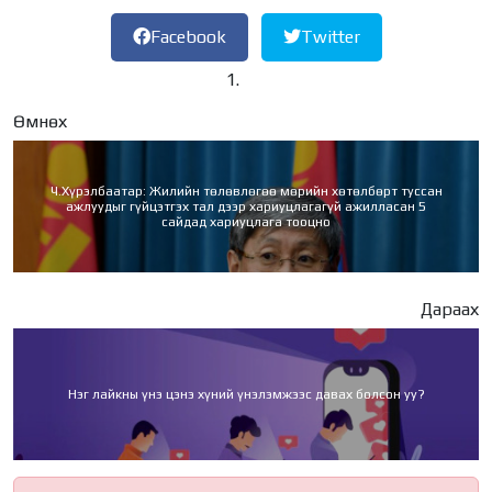
Facebook
Twitter
Өмнөх
Ч.Хүрэлбаатар: Жилийн төлөвлөгөө мөрийн хөтөлбөрт туссан
ажлуудыг гүйцэтгэх тал дээр хариуцлагагүй ажилласан 5
сайдад хариуцлага тооцно
Дараах
Нэг лайкны үнэ цэнэ хүний үнэлэмжээс давах болсон уу?