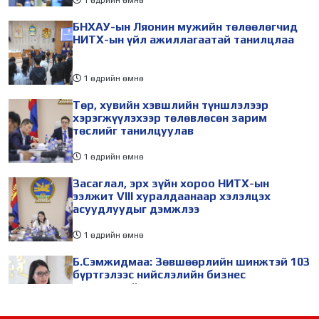
БНХАУ-ын Ляонин мужийн төлөөлөгчид
НИТХ-ын үйл ажиллагаатай танилцлаа
1 өдрийн өмнө
Төр, хувийн хэвшлийн түншлэлээр
хэрэгжүүлэхээр төлөвлөсөн зарим
төслийг танилцуулав
1 өдрийн өмнө
Засаглал, эрх зүйн хороо НИТХ-ын
ээлжит VIII хуралдаанаар хэлэлцэх
асуудлуудыг дэмжлээ
1 өдрийн өмнө
Б.Сэмжидмаа: Зөвшөөрлийн шинжтэй 103
бүртгэлээс нийслэлийн бизнес
эрхлэгчдийг чөлөөллөө
1 өдрийн өмнө