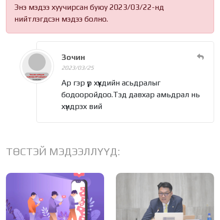
Энэ мэдээ хуучирсан буюу 2023/03/22-нд
нийтлэгдсэн мэдээ болно.
Зочин
2023/03/25
Ар гэр үр хүүхдийн асьдралыг
бодооройдоо.Тэд давхар амьдрал нь
хүндрэх вий
ТӨСТЭЙ МЭДЭЭЛЛҮҮД: