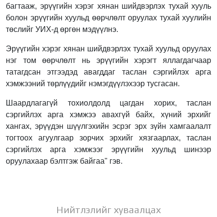
багтааж, эрүүгийн хэрэг хянан шийдвэрлэх тухай хууль
болон эрүүгийн хуульд өөрчлөлт оруулах тухай хуулийн
төслийг УИХ-д өргөн мэдүүлнэ.
Эрүүгийн хэрэг хянан шийдвэрлэх тухай хуульд оруулах
нэг том өөрчлөлт нь эрүүгийн хэрэгт яллагдагчаар
татагдсан этгээдэд авагддаг таслан сэргийлэх арга
хэмжээний төрлүүдийг нэмэгдүүлэхээр тусгасан.
Шаардлагагүй тохиолдолд цагдан хорих, таслан
сэргийлэх арга хэмжээ авахгүй байх, хүний эрхийг
хангах, эрүүдэн шүүлгэхийн эсрэг эрх зүйн хамгаалалт
тогтоох агуулгаар зорчих эрхийг хязгаарлах, таслан
сэргийлэх арга хэмжээг эрүүгийн хуульд шинээр
оруулахаар бэлтгэж байгаа" гэв.
Нийтлэлийг хуваалцах