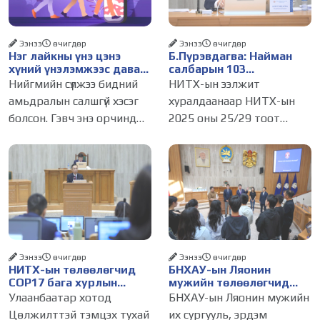
Ээнээ
өчигдѳр
Ээнээ
өчигдѳр
Нэг лайкны үнэ цэнэ
Б.Пүрэвдагва: Найман
хүний үнэлэмжээс давах
салбарын 103
болсон уу?
үйлчилгээний
Нийгмийн сүлжээ бидний
НИТХ-ын ээлжит
бүртгэлийг цуцалснаар
амьдралын салшгүй хэсэг
хуралдаанаар НИТХ-ын
бизнес эрхлэхэд таатай
болсон. Гэвч энэ орчинд
2025 оны 25/29 тоот
нөхцөл бүрдэнэ
хүмүүсийн үнэлэмж, амжилт,
тогтоолоор батлагдсан
тэр ч байтугай хүний үнэ
журмын зарим хэсгийг
цэнийг хүртэл лайк, шэйр,
хүчингүй болгож,
дагагчийн тоогоор
зөвшөөрлийн шинжтэй
хэмжих хандлага газар
103 бүртгэлээс нийслэлийн
авч
бизнес эрхлэгчдийг
Ээнээ
өчигдѳр
Ээнээ
өчигдѳр
НИТХ-ын төлөөлөгчид
БНХАУ-ын Ляонин
COP17 бага хурлын
мужийн төлөөлөгчид
бэлтгэл ажлын талаар
НИТХ-ын үйл
Улаанбаатар хотод
БНХАУ-ын Ляонин мужийн
мэдээлэл сонслоо
ажиллагаатай
Цөлжилттэй тэмцэх тухай
их сургууль, эрдэм