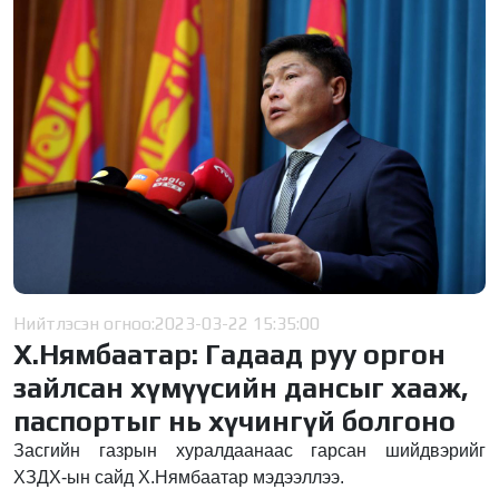
Нийтлэсэн огноо:
2023-03-22 15:35:00
Х.Нямбаатар: Гадаад руу оргон
зайлсан хүмүүсийн дансыг хааж,
паспортыг нь хүчингүй болгоно
Засгийн газрын хуралдаанаас гарсан шийдвэрийг
ХЗДХ-ын сайд Х.Нямбаатар мэдээллээ.