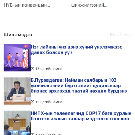
танилцлаа
НҮБ-ын конвенцын
шинжилгээний
Талуудын 17 дугаар бага
байгууллагын эрдэмтэн,
хурал (COP17) 2026 оны 08
судлаач, оюутнууд болон
дугаар сарын 17-28-ны
залуу бизнес эрхлэгчдийн
өдөр зохион
төлөөлөгчид Монгол
Шинэ мэдээ
Бүгдийг үзэх
байгуулагдана. Үүнтэй
Улсад хийж буй танилцах
Нэг лайкны үнэ цэнэ хүний үнэлэмжээс
холбогдуулан Нийслэлийн
айлчлалынхаа хүрээнд
давах болсон уу?
18 цагийн өмнө
Б.Пүрэвдагва: Найман салбарын 103
үйлчилгээний бүртгэлийг цуцалснаар
бизнес эрхлэхэд таатай нөхцөл бүрдэнэ
19 цагийн өмнө
НИТХ-ын төлөөлөгчид COP17 бага хурлын
бэлтгэл ажлын талаар мэдээлэл сонслоо
1 өдрийн өмнө