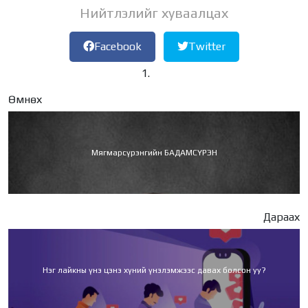
Нийтлэлийг хуваалцах
Facebook
Twitter
Өмнөх
Мягмарсүрэнгийн БАДАМСҮРЭН
Дараах
Нэг лайкны үнэ цэнэ хүний үнэлэмжээс давах болсон уу?