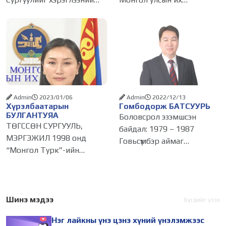
математикч мэргэжлээр
сургуулийг төлөвлөгч
төгсөж, 2009 онд АНУ-ын
эдийн засагч мэргэжлээр
Колумбын Их Сургууль,
АЖИЛЛАСАН БАЙДАЛ
2010-2011 онд Фордамын
1986-1988 онд
Их Сургуульд магистрын
Өвөрхангай аймгийн
зэрэг хамгаалсан. -
АДХГЗ-ны төлөвлөгөөний
комисст
Admin
2023/01/06
Admin
2022/12/13
Хүрэлбаатарын
Гомбодорж БАТСУУРЬ
БУЛГАНТУЯА
Боловсрол эзэмшсэн
ТӨГССӨН СУРГУУЛЬ,
байдал: 1979 – 1987
МЭРГЭЖИЛ 1998 онд
Говьсүмбэр аймаг
“Монгол Турк”-ийн
ЕБСургууль Бүрэн бус дунд
хамтарсан гүнзгийрүүлсэн
1987 – 1991 УБ Хот ТЗ-н
сургалттай ерөнхий
Техникум Тусгай дунд
боловсролын дунд
1991 – 1996 УБ Хот
сургууль 2006 онд БНХАУ-
Шинэ мэдээ
Бүгдийг үзэх
ШУТИС Нефть барилга
ын “Хуазонг” Шинжлэх
Нэг лайкны үнэ цэнэ хүний үнэлэмжээс