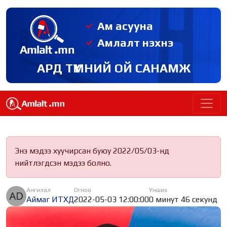
Ам асууна
Амлалт нэхнэ
АРД ТҮМНИЙ ОЙ САНАМЖ
Энэ мэдээ хуучирсан буюу 2022/05/03-нд
нийтлэгдсэн мэдээ болно.
Ангилал
Огноо
Унших
Аймаг ИТХД
2022-05-03 12:00:00
0 минут 46 секунд