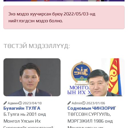
Энэ мэдээ хуучирсан буюу 2022/05/03-нд
нийтлэгдсэн мэдээ болно.
ТӨСТЭЙ МЭДЭЭЛЛҮҮД:
Админ
2023/04/10
Admin
2023/01/06
Буяагийн ТУЛГА
Содномын ЧИНЗОРИГ
Б.Тулга нь 2001 онд
ТӨГССӨН СУРГУУЛЬ,
Монгол Улсын Их
МЭРГЭЖИЛ 1986 онд
Сургуулийг хэрэглээний
Монгол улсын их