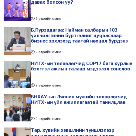
давах болсон уу?
2 өдрийн өмнө
Б.Пүрэвдагва: Найман салбарын 103
үйлчилгээний бүртгэлийг цуцалснаар
бизнес эрхлэхэд таатай нөхцөл бүрдэнэ
2 өдрийн өмнө
НИТХ-ын төлөөлөгчид COP17 бага хурлын
бэлтгэл ажлын талаар мэдээлэл сонслоо
2 өдрийн өмнө
БНХАУ-ын Ляонин мужийн төлөөлөгчид
НИТХ-ын үйл ажиллагаатай танилцлаа
2 өдрийн өмнө
Төр, хувийн хэвшлийн түншлэлээр
хэрэгжүүлэхээр төлөвлөсөн зарим