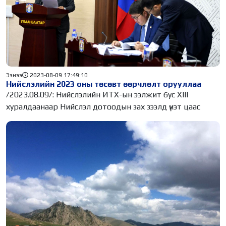
Ээнээ
2023-08-09 17:49:10
Нийслэлийн 2023 оны төсөвт өөрчлөлт орууллаа
/2023.08.09/: Нийслэлийн ИТХ-ын ээлжит бус XIII
хуралдаанаар Нийслэл дотоодын зах зээлд үнэт цаас