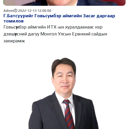
Admin
2022-12-13 12:00:00
Г.Батсуурийг Говьсүмбэр аймгийн Засаг даргаар
томилов
Говьсүмбэр аймгийн ИТХ-ын хуралдаанаас нэр
дэвшүүлсний дагуу Монгол Улсын Ерөнхий сайдын
захирамж