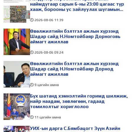
наймдугаар сарын 6-ны 23:00 цагаас түр
хааж, борооны ус зайлуулах шугамын
хөндлөн сэтэлгээ хийнэ
2026-08-06
11:39
Өвөлжилтийн бэлтгэл ажлын хүрээнд
Шадар сайд Н.Номтойбаяр Дорноговь
аймагт ажиллав
2026-08-06
09:24
Өвөлжилтийн бэлтгэл ажлын хүрээнд
Шадар сайд Н.Номтойбаяр Дорнод
аймагт ажиллав
9 цагийн өмнө
Бүх шатанд хэмнэлтийн горимд шилжиж,
найр наадам, зөвлөгөөн, гадаад
томилолтыг хориглолоо
11 цагийн өмнө
УИХ-ын дарга С.Бямбацогт Зүүн Азийн