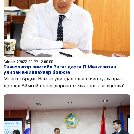
Admin
2022-10-22 12:00:00
Баянхонгор аймгийн Засаг дарга Д.Мөнхсайхан
улиран ажиллахаар болжээ
Монгол Ардын Намын удирдах зөвлөлийн хурлаараа
дөрвөн Аймгийн засаг даргын томилгоог хэлэлцсэний