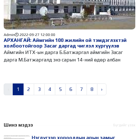
Admin
2022-09-27 12:00:00
АРХАНГАЙ: Аймгийн 100 жилийн ой тэмдэглэхтэй
холбоотойгоор Засаг даргад чиглэл хүргүүлэв
Аймгийн ИТХ-ын дарга Б.Батжаргал аймгийн Засаг
дарга М.Батжаргалд энэ сарын 14-ний өдөр албан
‹
1
2
3
4
5
6
7
8
›
Шинэ мэдээ
Бүгдийг үзэх
Нэгдүгээр хорооллын арын замыг