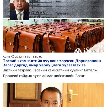
Admin
2022-11-02 18:52:00
Төсвийн хэмнэлтийн хуулийг зөрчсөн Дорноговийн
Засаг даргад ямар хариуцлага хүлээлгэх вэ
Засгийн газраас Төсвийн хэмнэлтийн хуулийг баталж,
Ерөнхий сайдын зүгээс аймаг нийслэлийн Засаг