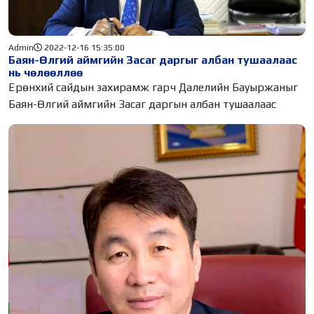
Admin
2022-12-16 15:35:00
Баян-Өлгий аймгийн Засаг даргыг албан тушаалаас
нь чөлөөллөө
Ерөнхий сайдын захирамж гарч Далелийн Бауыржаныг
Баян-Өлгий аймгийн Засаг даргын албан тушаалаас