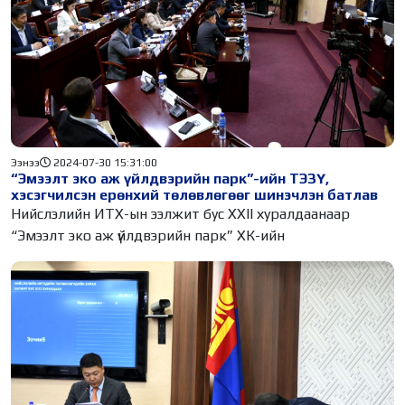
Ээнээ
2024-07-30 15:31:00
“Эмээлт эко аж үйлдвэрийн парк”-ийн ТЭЗҮ,
хэсэгчилсэн ерөнхий төлөвлөгөөг шинэчлэн батлав
Нийслэлийн ИТХ-ын ээлжит бус XXII хуралдаанаар
“Эмээлт эко аж үйлдвэрийн парк” ХК-ийн