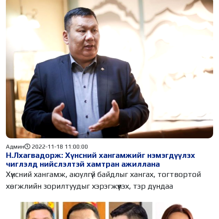
Админ
2022-11-18 11:00:00
Н.Лхагвадорж: Хүнсний хангамжийг нэмэгдүүлэх
чиглэлд нийслэлтэй хамтран ажиллана
Хүнсний хангамж, аюулгүй байдлыг хангах, тогтвортой
хөгжлийн зорилтуудыг хэрэгжүүлэх, тэр дундаа