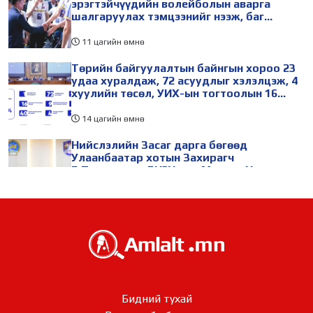
эрэгтэйчүүдийн волейболын аварга
шалгаруулах тэмцээнийг нээж, баг
тамирчдад амжилт хүслээ
11 цагийн өмнө
Төрийн байгуулалтын байнгын хороо 23
удаа хуралдаж, 72 асуудлыг хэлэлцэж, 4
хуулийн төсөл, УИХ-ын тогтоолын 16
төслийг батлуулжээ
14 цагийн өмнө
Нийслэлийн Засаг дарга бөгөөд
Улаанбаатар хотын Захирагч
Б.Пүрэвдагва БНЭУ-аас Монгол Улсад
суугаа Онц бөгөөд Бүрэн эрхт Элчин сайд
Атул Малхари Готсурветэй уулзлаа
19 цагийн өмнө
Нийслэлийн 30 дугаар сургуулийг 10
дугаар сарын 1-нд ашиглалтад оруулна
1 өдрийн өмнө
Морингийн давааны замаас “Барилгын
Бидний тухай
хатуу хог хаягдал дахин боловсруулах