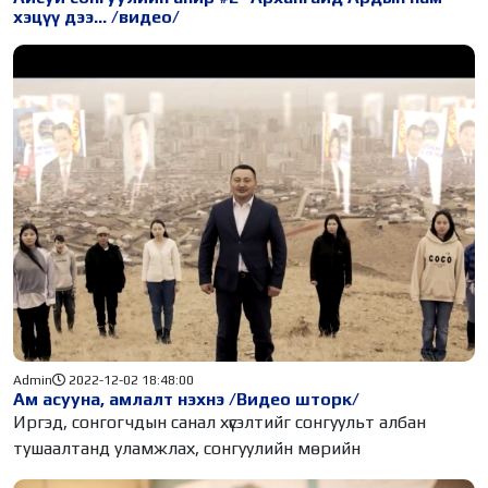
хэцүү дээ... /видео/
Admin
2022-12-02 18:48:00
Ам асууна, амлалт нэхнэ /Видео шторк/
Иргэд, сонгогчдын санал хүсэлтийг сонгуульт албан
тушаалтанд уламжлах, сонгуулийн мөрийн