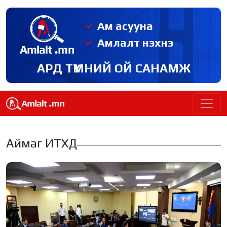
Ам асууна
Амлалт нэхнэ
АРД ТҮМНИЙ ОЙ САНАМЖ
Аймаг ИТХД