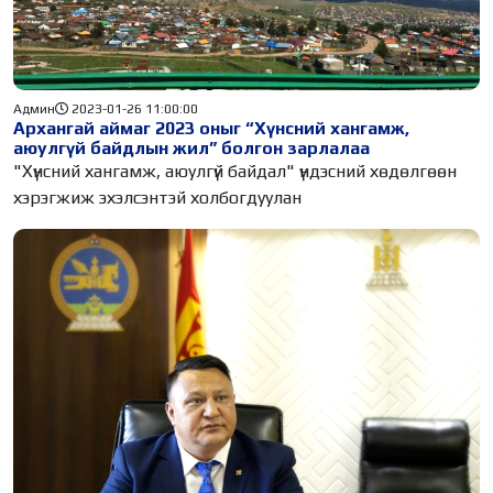
Админ
2023-01-26 11:00:00
Архангай аймаг 2023 оныг “Хүнсний хангамж,
аюулгүй байдлын жил” болгон зарлалаа
"Хүнсний хангамж, аюулгүй байдал" үндэсний хөдөлгөөн
хэрэгжиж эхэлсэнтэй холбогдуулан