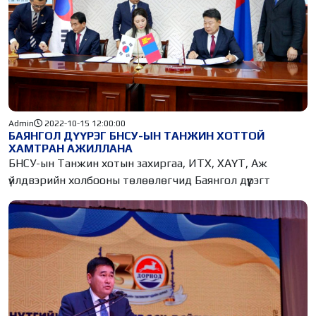
Admin
2022-10-15 12:00:00
БАЯНГОЛ ДҮҮРЭГ БНСУ-ЫН ТАНЖИН ХОТТОЙ
ХАМТРАН АЖИЛЛАНА
БНСУ-ын Танжин хотын захиргаа, ИТХ, ХАҮТ, Аж
үйлдвэрийн холбооны төлөөлөгчид Баянгол дүүрэгт