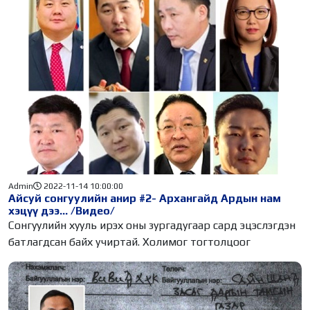
Admin
2022-11-14 10:00:00
Айсуй сонгуулийн анир #2- Архангайд Ардын нам
хэцүү дээ... /Видео/
Сонгуулийн хууль ирэх оны зургадугаар сард эцэслэгдэн
батлагдсан байх учиртай. Холимог тогтолцоог