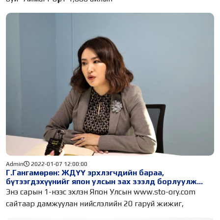
Admin
2022-01-07 12:00:00
Г.Гангамөрөн: ЖДҮҮ эрхлэгчдийн бараа,
бүтээгдэхүүнийг япон улсын зах зээлд борлуулж
эхэллээ
Энэ сарын 1-нээс эхлэн Япон Улсын www.sto-ory.com
сайтаар дамжуулан нийслэлийн 20 гаруй жижиг,