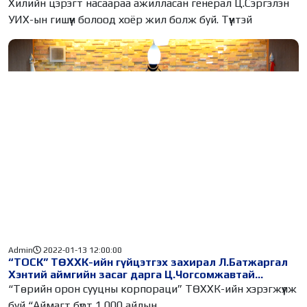
Хилийн цэрэгт насаараа ажилласан генерал Ц.Сэргэлэн
УИХ-ын гишүүн болоод хоёр жил болж буй. Түүнтэй
Admin
2022-01-13 12:00:00
“ТОСК” ТӨХХК-ийн гүйцэтгэх захирал Л.Батжаргал
Хэнтий аймгийн засаг дарга Ц.Чогсомжавтай
“Санамж бичиг” байгууллаа
“Төрийн орон сууцны корпораци” ТӨХХК-ийн хэрэгжүүлж
буй “Аймагт бүрт 1,000 айлын