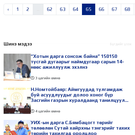
‹
1
2
...
62
63
64
65
66
67
68
Шинэ мэдээ
Бүгдийг үзэх
“Хотын дарга сонсож байна” 150150
тусгай дугаарыг наймдугаар сарын 14-
нөөс ажиллуулж эхэлнэ
3 цагийн өмнө
Н.Номтойбаяр: Аймгуудад тулгамдаж
буй асуудлуудыг долоо хоног бүр
Засгийн газрын хуралдаанд танилцуулж,
шийдвэрлүүлнэ
4 цагийн өмнө
УИХ-ын дарга С.Бямбацогт төрийг
төлөөлөн Сутай хайрхны тэнгэрийг тахих
төрийн тахилгад оролцлоо