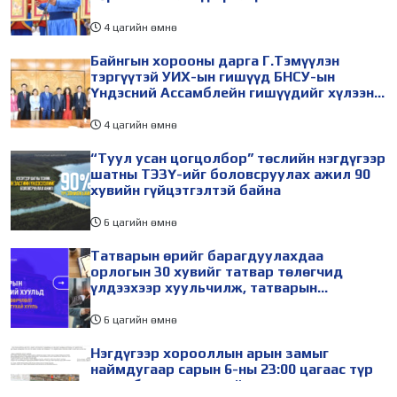
4 цагийн өмнө
Байнгын хорооны дарга Г.Тэмүүлэн
тэргүүтэй УИХ-ын гишүүд БНСУ-ын
Үндэсний Ассамблейн гишүүдийг хүлээн
авч уулзав
4 цагийн өмнө
“Туул усан цогцолбор” төслийн нэгдүгээр
шатны ТЭЗҮ-ийг боловсруулах ажил 90
хувийн гүйцэтгэлтэй байна
6 цагийн өмнө
Татварын өрийг барагдуулахдаа
орлогын 30 хувийг татвар төлөгчид
үлдээхээр хуульчилж, татварын
тайлангаа залруулах хугацааг хоёр жил
болгон сунгажээ
6 цагийн өмнө
Нэгдүгээр хорооллын арын замыг
наймдугаар сарын 6-ны 23:00 цагаас түр
хааж, борооны ус зайлуулах шугамын