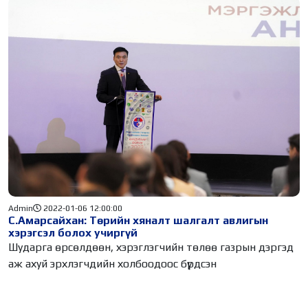
Admin
2022-01-06 12:00:00
С.Амарсайхан: Төрийн хяналт шалгалт авлигын
хэрэгсэл болох учиргүй
Шударга өрсөлдөөн, хэрэглэгчийн төлөө газрын дэргэд
аж ахуй эрхлэгчдийн холбоодоос бүрдсэн