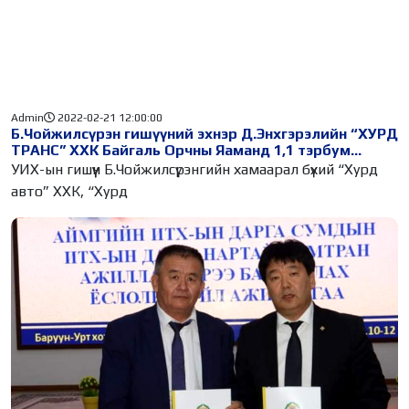
Admin
2022-02-21 12:00:00
Б.Чойжилсүрэн гишүүний эхнэр Д.Энхгэрэлийн “ХУРД
ТРАНС” ХХК Байгаль Орчны Яаманд 1,1 тэрбум
фургон “ШАХЖЭЭ”
УИХ-ын гишүүн Б.Чойжилсүрэнгийн хамаарал бүхий “Хурд
авто” ХХК, “Хурд