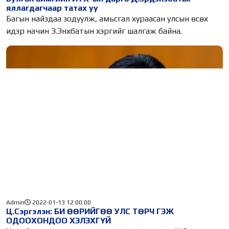
яллагдагчаар татах уу
Багын найздаа зодуулж, амьсгал хураасан улсын өсөх
идэр начин Э.Энхбатын хэргийг шалгаж байна.
Admin
2022-01-13 12:00:00
Ц.Сэргэлэн: БИ ӨӨРИЙГӨӨ УЛС ТӨРЧ ГЭЖ
ОДООХОНДОО ХЭЛЭХГҮЙ