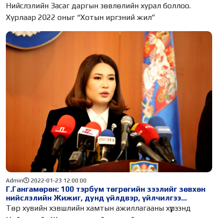
Нийслэлийн Засаг даргын зөвлөлийн хурал боллоо.
Хурлаар 2022 оныг “Хотын иргэний жил”
Admin
2022-01-23 12:00:00
Г.Гангамөрөн: 100 тэрбум төгрөгийн зээлийг зөвхөн
нийслэлийн Жижиг, дунд үйлдвэр, үйлчилгээ
эрхлэгчдэд олгоно
Төр хувийн хэвшлийн хамтын ажиллагааны хүрээнд