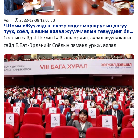
Admin
2022-02-09 12:00:00
Ч.Номин:Жуулчдын ихээр явдаг маршрутын дагуу
түүх, соёл, шашны аялал жуулчлалын төвүүдийг бий
болгох боломжтой
Соёлын сайд Ч.Номин Байгаль орчин, аялал жуулчлалын
сайд Б.Бат-Эрдэнийг Соёлын яаманд урьж, аялал