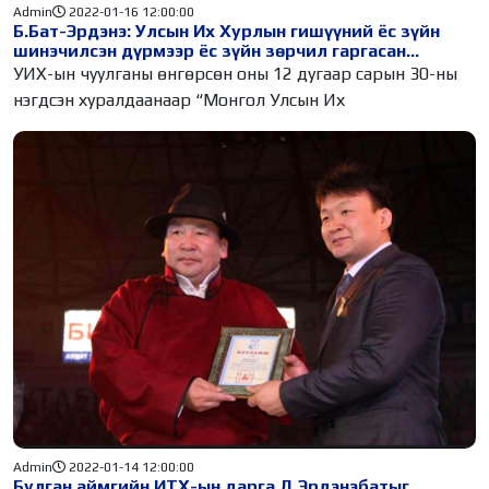
Admin
2022-01-16 12:00:00
Б.Бат-Эрдэнэ: Улсын Их Хурлын гишүүний ёс зүйн
шинэчилсэн дүрмээр ёс зүйн зөрчил гаргасан
гишүүнд ногдуулах сахилгын хариуцлагыг
УИХ-ын чуулганы өнгөрсөн оны 12 дугаар сарын 30-ны
нэмэгдүүлсэн
нэгдсэн хуралдаанаар “Монгол Улсын Их
Admin
2022-01-14 12:00:00
Булган аймгийн ИТХ-ын дарга Д.Эрдэнэбатыг