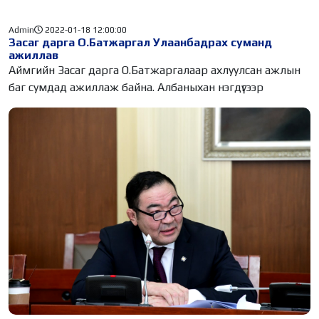
Admin
2022-01-18 12:00:00
Засаг дарга О.Батжаргал Улаанбадрах суманд
ажиллав
Аймгийн Засаг дарга О.Батжаргалаар ахлуулсан ажлын
баг сумдад ажиллаж байна. Албаныхан нэгдүгээр