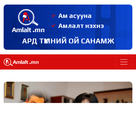
Ам асууна
Амлалт нэхнэ
АРД ТҮМНИЙ ОЙ САНАМЖ