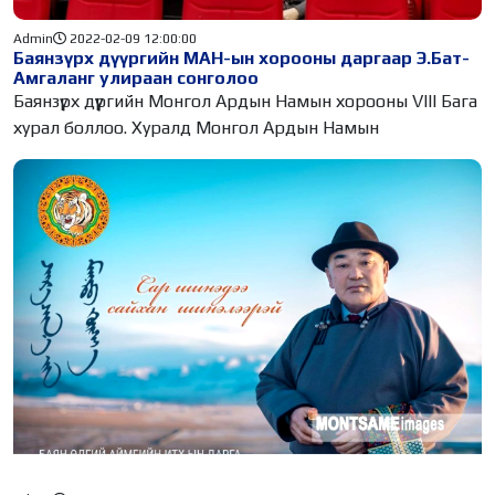
Admin
2022-02-09 12:00:00
Баянзүрх дүүргийн МАН-ын хорооны даргаар Э.Бат-
Амгаланг улираан сонголоо
Баянзүрх дүүргийн Монгол Ардын Намын хорооны VIII Бага
хурал боллоо. Хуралд Монгол Ардын Намын