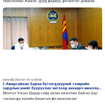
Нийслэлийн Жижиг, дунд үйлдвэр, үйлчилгээг дэмжих
Admin
2022-01-18 12:00:00
С.Амарсайхан: Бараа бүтээгдэхүүний тээврийн
зардлын үнийг бууруулах чиглэлд анхаарч ажиллах
хэрэгтэй
Монгол Улсын Шадар сайд ахлан ажиллаж байгаа Цар
тахлын үед хилийн боомтын үйл ажиллагааг