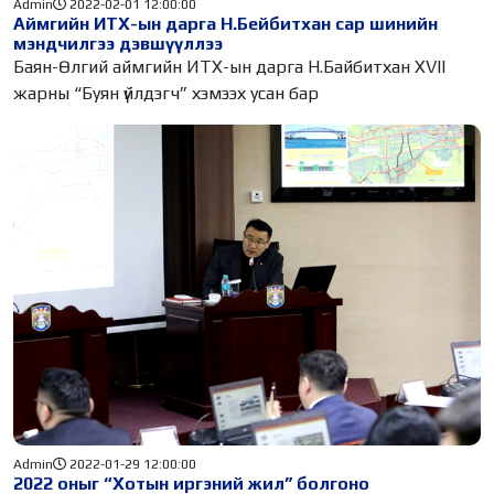
Admin
2022-02-01 12:00:00
Аймгийн ИТХ-ын дарга Н.Бейбитхан сар шинийн
мэндчилгээ дэвшүүллээ
Баян-Өлгий аймгийн ИТХ-ын дарга Н.Байбитхан XVII
жарны “Буян үйлдэгч” хэмээх усан бар
Admin
2022-01-29 12:00:00
2022 оныг “Хотын иргэний жил” болгоно