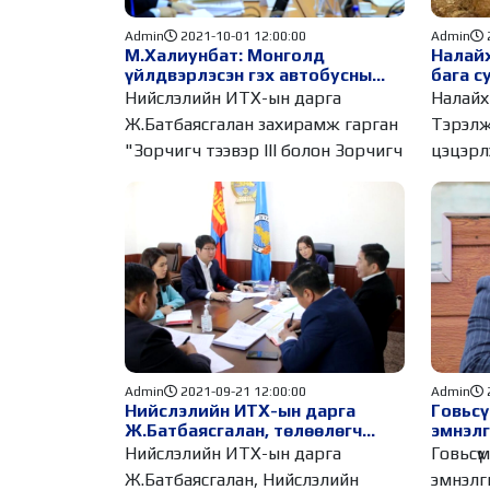
Admin
2021-10-01 12:00:00
Admin
М.Халиунбат: Монголд
Налайх
үйлдвэрлэсэн гэх автобусны
бага с
зохиогчийн эрхийн төлбөрт
цогцо
Нийслэлийн ИТХ-ын дарга
Налайх 
₮1.8 тэрбумыг нэхэмжилсэн
тавил
Ж.Батбаясгалан захирамж гарган
Тэрэлж
"Зорчигч тээвэр III болон Зорчигч
цэцэрл
баригд
Admin
2021-09-21 12:00:00
Admin
Нийслэлийн ИТХ-ын дарга
Говьсү
Ж.Батбаясгалан, төлөөлөгч
эмнэл
Г.Гангамөрөн нар Баянгол
нээлти
Нийслэлийн ИТХ-ын дарга
Говьсү
дүүрэгт ажиллалаа
болло
Ж.Батбаясгалан, Нийслэлийн
эмнэлг