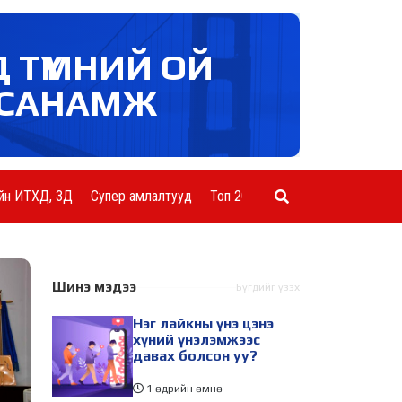
Д ТҮМНИЙ ОЙ
САНАМЖ
йн ИТХД, ЗД
Супер амлалтууд
Топ 20 ААН
Шинэ мэдээ
Бүгдийг үзэх
Нэг лайкны үнэ цэнэ
хүний үнэлэмжээс
давах болсон уу?
1 өдрийн өмнө