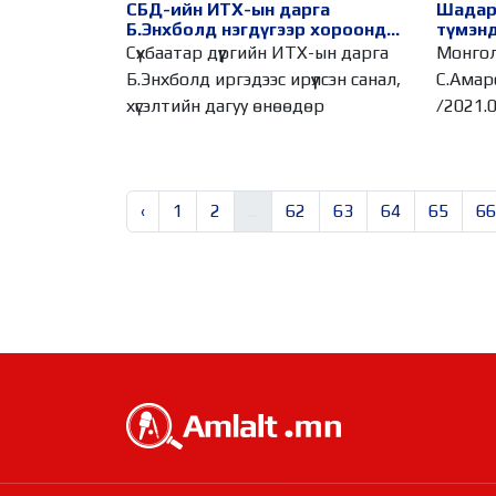
СБД-ийн ИТХ-ын дарга
Шадар
Б.Энхболд нэгдүгээр хороонд
түмэнд
ажиллалаа
гаргал
Сүхбаатар дүүргийн ИТХ-ын дарга
Монгол
Б.Энхболд иргэдээс ирүүлсэн санал,
С.Амар
хүсэлтийн дагуу өнөөдөр
/2021.0
уриалг
‹
1
2
...
62
63
64
65
66