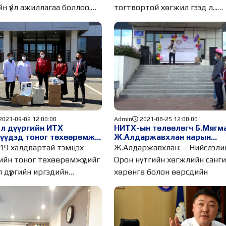
йн үйл ажиллагаа боллоо.
тогтвортой хөгжил гээд л...
йн
Хэлэхэд
2021-09-02 12:00:00
Admin
2021-08-25 12:00:00
л дүүргийн ИТХ
НИТХ-ын төлөөлөгч Б.Мягм
үүдэд тоног төхөөрөмж
Ж.Алдаржавхлан нарын
лан өглөө
санаачилгаар ХУД-ийн ӨЭМ
19 халдвартай тэмцэх
Ж.Алдаржавхлан: – Нийслэлийн
дэд 400 сая төгрөгийн нэн
ийн тоног төхөөрөмжүүдийг
Орон нутгийн хөгжлийн санг
шаардлагатай тоног
 дүүргийн иргэдийн
хөрөнгө болон өөрсдийн
төхөөрөмж олгож байна.
лөгчдийн