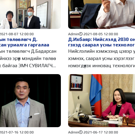
2021-08-07 12:00:00
Admin
2021-08-05 12:00:00
н төлөөлөгч Д.
Д.Ихбаяр: Нийслэлд 2030 о
ан уриалга гаргалаа
гэхэд саарал усны техноло
нэвтрүүлэхээр төлөвлөсөн
н төлөөлөгч Д.Бадарсан
Нийслэлийн хэмжээнд цэвэр у
йнхээ эрүүл мэндийн төлөө
хэмнэх, саарал усны хэрэглээг
 байгаа ЭМЧ СУВИЛАГЧ
нэмэгдүүлэх инновац технолог
шийдлийг
2021-07-16 12:00:00
Admin
2021-06-17 12:00:00