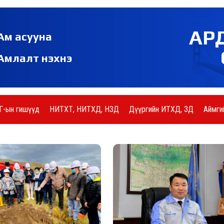
АР
Ам асууна
Амлалт нэхнэ
Г-ын гишүүд
НИТХТ, НИТХД, НЗД
Дүүргийн ИТХД, ЗД
Аймги