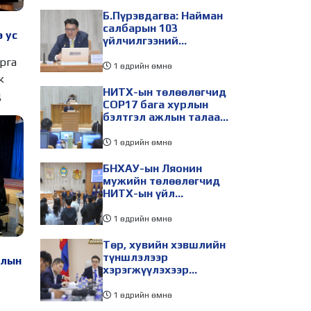
Б.Пүрэвдагва: Найман
салбарын 103
э ус
үйлчилгээний
бүртгэлийг цуцалснаар
арга
бизнес эрхлэхэд
1 өдрийн өмнө
таатай нөхцөл бүрдэнэ
ж
НИТХ-ын төлөөлөгчид
д
COP17 бага хурлын
бэлтгэл ажлын талаар
мэдээлэл сонслоо
1 өдрийн өмнө
БНХАУ-ын Ляонин
мужийн төлөөлөгчид
НИТХ-ын үйл
ажиллагаатай
танилцлаа
1 өдрийн өмнө
Төр, хувийн хэвшлийн
түншлэлээр
алын
хэрэгжүүлэхээр
төлөвлөсөн зарим
төслийг танилцуулав
1 өдрийн өмнө