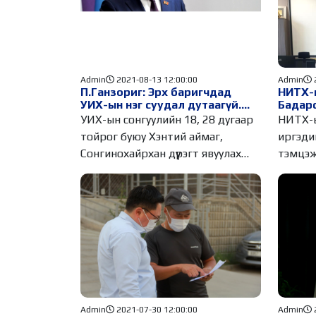
Admin
2021-08-13 12:00:00
Admin
П.Ганзориг: Эрх баригчдад
НИТХ-ы
УИХ-ын нэг суудал дутаагүй.
Бадарс
Харин сөрөг хүчний дуу хоолой
УИХ-ын сонгуулийн 18, 28 дугаар
НИТХ-ы
дутагдаж байна
тойрог буюу Хэнтий аймаг,
иргэди
Сонгинохайрхан дүүрэгт явуулах
тэмцэж
нөхөн
нараа
Admin
2021-07-30 12:00:00
Admin