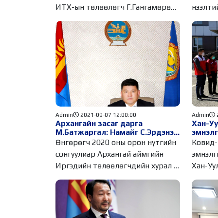
ИТХ-ын төлөөлөгч Г.Гангамөрөн
нээлти
нар Баянгол
Нээлти
Admin
2021-09-07 12:00:00
Admin
Архангайн засаг дарга
Хан-Уу
М.Батжаргал: Намайг С.Эрдэнэ
эмнэлг
дарга ХОЁР дахь удаагаа АН-
гардуу
Өнгөрөгч 2020 оны орон нутгийн
Ковид-
аас хөөлөө
сонгуулиар Архангай аймгийн
эмнэлг
Иргэдийн төлөөлөгчдийн хурал /
Хан-Уул
ИТХ/-д АН
Төлөө