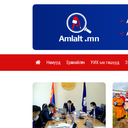
Намууд
Ерөнхийлөгч
УИХ-ын гишүүд
З