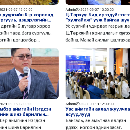
2021-09-27 12:00:00
Admin
2021-09-27 12:00:00
 дүүргийн 6-р хороонд
Ц.Төрхүү: Бид ирээдүйгээсэ
ургууль, цэцэрлэгийн
“хулгайлж” ууж байгаа шүү
лбор баригдахаар шаваа
дүүргийн 6 дугаар хороо
Ус сувгийн удирдах газрын д
аа
ийн төвд бага сургууль,
Ц.Төрхүүгийн ярилцлагыг хүргэ
эгийн цогцолбор
байна. Манай ажлыг шалгаха
ахаар
2021-09-15 12:00:00
Admin
2021-09-13 12:00:00
мбэр аймгийн Нэгдсэн
Увс аймгийн аялал жуулчл
гийн шинэ барилгын
асуудлууд
йн үйл ажиллагаа
мбэр аймгийн Нэгдсэн
Байгаль, ан амьтнаа өвлүүлэн
о
ийн шинэ барилгын
үлдээх, ногоон эдийн засаг,