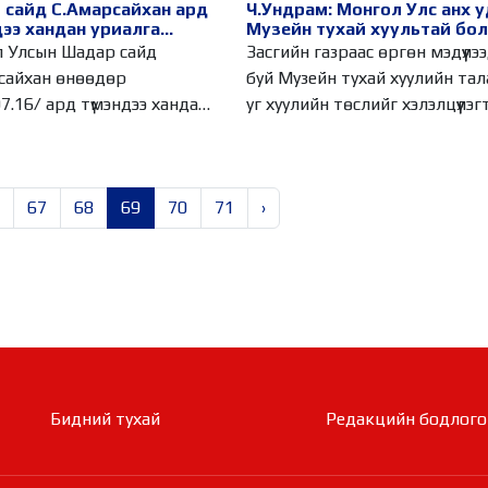
 сайд С.Амарсайхан ард
Ч.Ундрам: Монгол Улс анх 
ээ хандан уриалга
Музейн тухай хуультай бо
аа
 Улсын Шадар сайд
Засгийн газраас өргөн мэдүүлэ
сайхан өнөөдөр
буй Музейн тухай хуулийн та
7.16/ ард түмэндээ хандан
уг хуулийн төслийг хэлэлцүүлэг
а
67
68
69
70
71
›
Бидний тухай
Редакцийн бодлого​​​​​​​