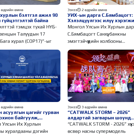
Ээнээ
2 өдрийн өмнө
 өдрийн өмнө
УИХ-ын дарга С.Бямбацогт:
хурлын бэлтгэл ажил 90
Хэлэлцүүлгээс илүү хэрэгжи
 гүйцэтгэлтэй байна
амлалтаас илүү бодит үр д
Монгол Улсын Их Хурлын дар
лттэй тэмцэх тухай НҮБ-
чухал
С.Бямбацогт Санхүү, банкны
венцын Талуудын 17
эмэгтэйчүүдийн холбооны
 Бага хурал (COP17)”-ыг
төлөөлөлтэй
 өдрийн өмнө
Ээнээ
3 өдрийн өмнө
 асуулгын цагийг гурван
“CATWALK STORM – 2026”
охион байгуулж,
алдартай загварын шоунд
дийн асуултыг Ерөнхий
монгол загвар өмсөгч хүүх
 Улсын Их Хурлын
“CATWALK STORM - 2026” хүүх
 хүргүүлж, цахим
анх удаа оролцож, өндөр
ны хуралдааны дэгийн
өсвөр насны супермодель
ст байршуулжээ
амжилт гаргалаа