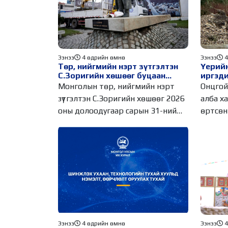
Ээнээ
4 өдрийн өмнө
Ээнээ
4
Төр, нийгмийн нэрт зүтгэлтэн
Үерийн
С.Зоригийн хөшөөг буцаан
иргэди
байрлууллаа
шилжү
Монголын төр, нийгмийн нэрт
Онцгой
зүтгэлтэн С.Зоригийн хөшөөг 2026
алба х
оны долоодугаар сарын 31-ний
өртсөн 
03.00
шилжүү
Ээнээ
4 өдрийн өмнө
Ээнээ
4