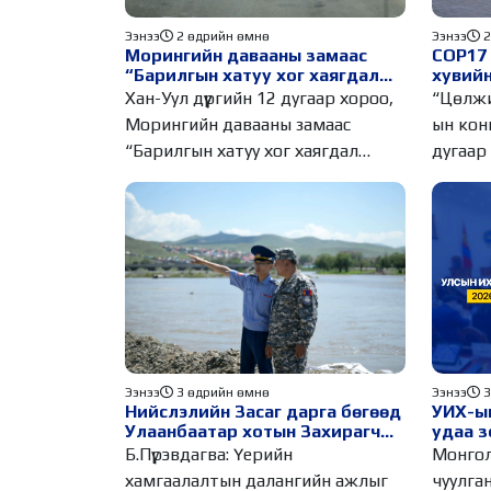
Ээнээ
2 өдрийн өмнө
Ээнээ
2
Морингийн давааны замаас
COP17 
“Барилгын хатуу хог хаягдал
хувийн
дахин боловсруулах үйлдвэр”
Хан-Уул дүүргийн 12 дугаар хороо,
“Цөлжи
хүртэлх 1.5 км урт авто зам
Морингийн давааны замаас
ын кон
ашиглалтад орлоо
“Барилгын хатуу хог хаягдал
дугаар
дахин
Ээнээ
3
Ээнээ
3 өдрийн өмнө
УИХ-ын
Нийслэлийн Засаг дарга бөгөөд
удаа з
Улаанбаатар хотын Захирагч
гишүү
Б.Пүрэвдагва ХУД-ийн 12,13, 14-
Монгол
Б.Пүрэвдагва: Үерийн
сайдад
р хорооны үер, усны эрсдэлтэй
чуулга
хамгаалалтын далангийн ажлыг
хууда
цэгүүдэд ажиллалаа