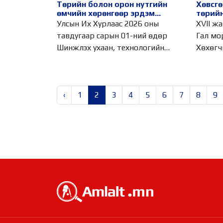
Төрийн болон орон нутгийн
Хөвсгө
өмчийн хөрөнгөөр эрдэм
төрийн
шинжилгээ, судалгааны ажил
Улсын Их Хурлаас 2026 оны
XVII жа
хийхэд тендерийн болон
тавдугаар сарын 01-ний өдөр
Гал мо
гүйцэтгэлийн баталгаа
Шинжлэх ухаан, технологийн
Хөхөгч
гаргахгүй
тухай хуульд
‹
1
2
3
4
5
6
7
8
9