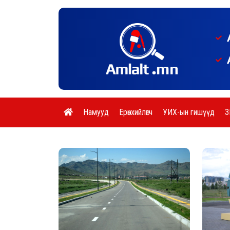
Намууд
Ерөнхийлөгч
УИХ-ын гишүүд
З