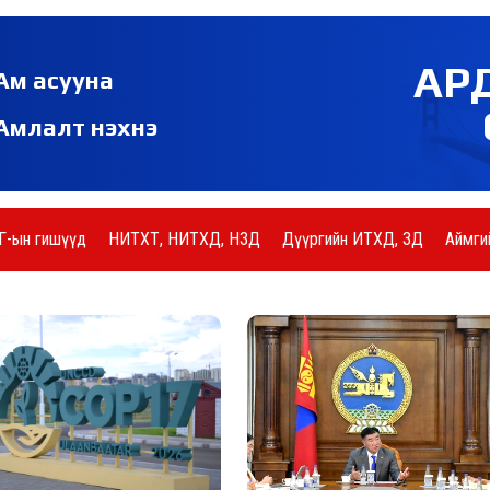
АР
Ам асууна
Амлалт нэхнэ
Г-ын гишүүд
НИТХТ, НИТХД, НЗД
Дүүргийн ИТХД, ЗД
Аймги