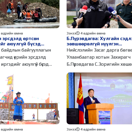
 өдрийн өмнө
Ээнээ
4 өдрийн өмнө
 эрсдэлд өртсөн
Б.Пүрэвдагва: Хулгайн сэдл
йг аюулгүй бүсэд
зөвшөөрөлгүй нүүлгэн
үллээ
шилжүүлсэн С.Зоригийн хө
 байдлын байгууллагын
Нийслэлийн Засаг дарга бөгө
өнөөдрийн дотор буцаан
аагчид үерийн эрсдэлд
Улаанбаатар хотын Захирагч
байрлуулна
иргэдийг аюулгүй бүсэд
Б.Пүрэвдагва С.Зоригийн хөшө
лж
 өдрийн өмнө
Ээнээ
4 өдрийн өмнө