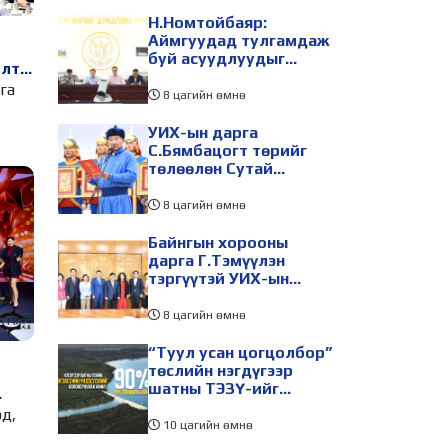
Н.Номтойбаяр:
Аймгуудад тулгамдаж
буй асуудлуудыг
лт,
долоо хоног бүр
үн
га
Засгийн газрын
8 цагийн өмнө
хуралдаанд
танилцуулж,
УИХ-ын дарга
шийдвэрлүүлнэ
С.Бямбацогт төрийг
төлөөлөн Сутай
хайрхны тэнгэрийг
тахих төрийн тахилгад
8 цагийн өмнө
оролцлоо
Байнгын хорооны
дарга Г.Тэмүүлэн
тэргүүтэй УИХ-ын
гишүүд БНСУ-ын
Үндэсний Ассамблейн
8 цагийн өмнө
гишүүдийг хүлээн авч
уулзав
“Туул усан цогцолбор”
төслийн нэгдүгээр
шатны ТЭЗҮ-ийг
боловсруулах ажил 90
дүүд
эд,
хувийн гүйцэтгэлтэй
10 цагийн өмнө
байна