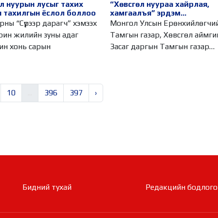
л нуурын лусыг тахих
“Хөвсгөл нуураа хайрлая,
 тахилгын ёслол боллоо
хамгаалъя” эрдэм
шинжилгээний хурал болл
рны “Сүрээр дарагч” хэмээх
Монгол Улсын Ерөнхийлөгчи
рин жилийн зуны адаг
Тамгын газар, Хөвсгөл аймги
ин хонь сарын
Засаг даргын Тамгын газар
хамтран
10
...
396
397
›
Бидний тухай
Редакцийн бодлого​​​​​​​