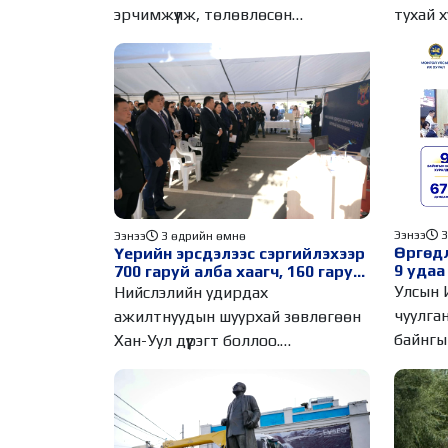
тухай х
эрчимжүүлж, төлөвлөсөн
заасны 
хугацаанд нь дуусгахыг
Ээнээ
3
Ээнээ
3 өдрийн өмнө
Өргөд
Үерийн эрсдэлээс сэргийлэхээр
9 удаа
700 гаруй алба хаагч, 160 гаруй
асуудл
техник, 51 мотопомп бэлэн
Улсын 
Нийслэлийн удирдах
асууда
байдалд ажиллаж байна
чуулга
ажилтнуудын шуурхай зөвлөгөөн
байнг
Хан-Уул дүүрэгт боллоо.
хуралд
Долоодугаар сарын 22-ны